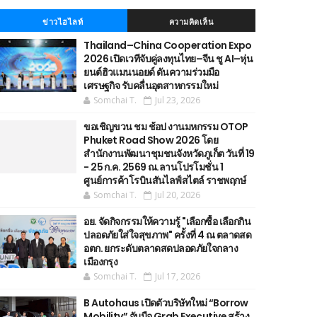
ข่าวไฮไลท์
ความคิดเห็น
Thailand–China Cooperation Expo
2026 เปิดเวทีจับคู่ลงทุนไทย–จีน ชู AI–หุ่น
ยนต์ฮิวแมนนอยด์ ดันความร่วมมือ
เศรษฐกิจ รับคลื่นอุตสาหกรรมใหม่
Somchai T.
Jul 23, 2026
ขอเชิญขวน ชม ช้อป งานมหกรรม OTOP
Phuket Road Show 2026 โดย
สำนักงานพัฒนาชุมชนจังหวัดภูเก็ต วันที่ 19
- 25 ก.ค. 2569 ณ.ลานโปรโมชั่น 1
ศูนย์การค้าโรบินสันไลฟ์สไตล์ ราชพฤกษ์
Somchai T.
Jul 20, 2026
อย. จัดกิจกรรมให้ความรู้ "เลือกซื้อ เลือกกิน
ปลอดภัยใส่ใจสุขภาพ" ครั้งที่ 4 ณ ตลาดสด
อตก. ยกระดับตลาดสดปลอดภัยใจกลาง
เมืองกรุง
Somchai T.
Jul 17, 2026
B Autohaus เปิดตัวบริษัทใหม่ “Borrow
Mobility” จับมือ Grab Executive สร้าง