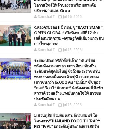
โอกาสใหม่ให้เจ้าของรถ พร้อมยกระดับ
บริการผ่านแอป Grab
Somchai T.
Jul 16, 2026
ฉลองครบรอบ 11 ปี กยท. ชู “RAOT SMART
GREEN GLOBAL” เปิดทิศทางปีที่ 12 ขับ
เคลื่อนนวัตกรรม–เศรษฐกิจสีเขียว ยกระดับ
ยางไทยสู่สากล
Somchai T.
Jul 15, 2026
ระยอง ประกาศศักดิ์ศรีเจ้าภาพ! เตรียม
พร้อมจัดงาน มหกรรมการศึกษาท้องถิ่น
ระดับชาติสุดยิ่งใหญ่ ชิงถ้วยพระราชทาน
พระบาทสมเด็จพระเจ้าอยู่หัว รวมสุดยอด
เยาวชนกว่า 15,000 คน “บุ๋มบิ๋ม” ชัชชุอร
“สอง” วิภาวี “น้องเนย“ นักร้องแชมป์ ชิงช้า
สวรรค์ ร่วมสร้างแรงบันดาลใจให้เยาวชน
ประชันศักยภาพ
Somchai T.
Jul 13, 2026
ม.สวนดุสิต ร่วมกับ สสว. จัดอบรมฟรี ใน
โครงการ“THAILAND FOOD THERAPY
FESTIVAL” ยกระดับผู้ประกอบการสตรีท