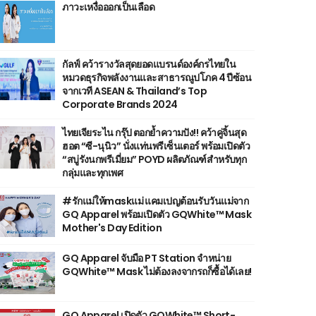
ภาวะเหงื่อออกเป็นเลือด
กัลฟ์ คว้ารางวัลสุดยอดแบรนด์องค์กรไทยใน
หมวดธุรกิจพลังงานและสาธารณูปโภค 4 ปีซ้อน
จากเวที ASEAN & Thailand’s Top
Corporate Brands 2024
ไทยเจียระไน กรุ๊ป ตอกย้ำความปัง!! คว้าคู่จิ้นสุด
ฮอต “ซี-นุนิว” นั่งแท่นพรีเซ็นเตอร์ พร้อมเปิดตัว
“สบู่รังนกพรีเมี่ยม” POYD ผลิตภัณฑ์สำหรับทุก
กลุ่มและทุกเพศ
#รักแม่ให้maskแม่ แคมเปญต้อนรับวันแม่จาก
GQ Apparel พร้อมเปิดตัว GQWhite™ Mask
Mother's Day Edition
GQ Apparel จับมือ PT Station จำหน่าย
GQWhite™ Mask ไม่ต้องลงจากรถก็ซื้อได้เลย!
GQ Apparel เปิดตัว GQWhite™ Short-