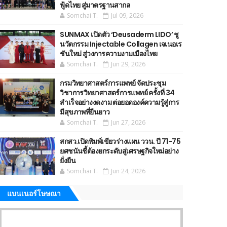
ฟู้ดไทย สู่มาตรฐานสากล
Somchai T.
Jul 09, 2026
SUNMAX เปิดตัว ‘Deusaderm LIDO’ ชู
นวัตกรรม Injectable Collagen เจเนอเร
ชันใหม่ สู่วงการความงามเมืองไทย
Somchai T.
Jun 29, 2026
กรมวิทยาศาสตร์การแพทย์ จัดประชุม
วิชาการวิทยาศาสตร์การแพทย์ ครั้งที่ 34
สำเร็จอย่างงดงาม ต่อยอดองค์ความรู้สู่การ
มีสุขภาพที่ยืนยาว
Somchai T.
Jun 27, 2026
สกสว.เปิดพิมพ์เขียวร่างแผน ววน. ปี 71-75
ยศชนันชี้ต้องยกระดับสู่เศรษฐกิจใหม่อย่าง
ยั่งยืน
Somchai T.
Jun 24, 2026
แบนเนอร์โษษณา