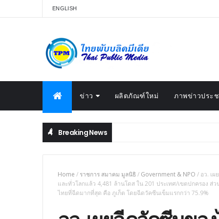
ENGLISH
ข่าว
ผลิตภัณฑ์ใหม่
ภาพข่าวประชา
Breaking News
ว์สุดพิเศษ ร่วมเฉลิมพระเกียรติบนแผ่นดินสวีเดน
Home
/
ราชการ สมาคม มูลนิธิ
/
Government & NPO
/
อว. เผ
และทั่วโลกแล้ว 4,481 ล้านโดส ใน 201 ประเทศ/เขตปกครอง ส่ว
ไทยที่ฉีดมากที่สุด คือ ภูเก็ต โดยฉีดวัคซีนเข็มแรกกว่า 75.9%