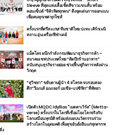
Sleeve ที่สุดแห่งเสื้อเชิ้ตสีขาวแขนสั้น พร้อม
คอนเซ็ปต์ “จีคิวฟิตทุกคน” ดึงจุดเด่นการออกแบบ
เพื่อคนทุกเพศ ทุกไซส์
ครั้งแรกที่ศรีสะเกษ! ทีมชาติไทย ปะทะ เติร์กเมนิ
สถาน อุ่นเครื่องฟีฟ่าเดย์
แม็คโคร ผนึกกำลัง กรมพัฒนาธุรกิจการค้า –
สมาคมเชฟประเทศไทย “ติดปีกร้านอาหาร”
สนับสนุนธุรกิจรายย่อย ช่วยฟื้นฟูกิจการหลังผ่าน
วิกฤต
“สุวิชยา” ขยับตามผู้นำ 4 สโตรค จบรอบสอง
ศึก“วีเมนส์ อเมเจอร์ เอเชีย-แปซิฟิก” ที่พัทยา
เปิดตัว MQDC Idyllias "เมตตาเวิร์ส" (Metta-
verse) ครั้งแรกในโลกที่เชื่อมโยงโลกจริงกับ
โลกเสมือนทุกมิติ พร้อมส่งมอบนวัตกรรมร่วม
สร้างโลกในอุดมคติ เพื่อสุขอันยั่งยืนแก่ทุกสรรพ
สิ่ง