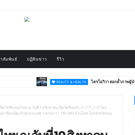
สัมพันธ์
ปฏิทินข่าว
รีวิว
ไครโอวิวา ตอกย้ำภาพผู้นำนวัตกรรม
BEAUTY & HEALTH
ยฉีดวัคซีนของไทย ณ วันที่ 10 สิงหาคม ฉีดวัคซีนแล้ว 21,171,110 โดส
นอาเซียนฉีดแล้วทุกประเทศ รวมกันกว่า 186.890 ล้านโดส โดยจังหวัดของ