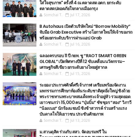
ใส่ใจสุขภาพ" ครั้งที่ 4 ณ ตลาดสด อตก. ยกระดับ
ตลาดสดปลอดภัยใจกลางเมืองกรุง
Somchai T.
Jul 17, 2026
B Autohaus เปิดตัวบริษัทใหม่ “Borrow Mobility”
จับมือ Grab Executive สร้างโอกาสใหม่ให้เจ้าของรถ
พร้อมยกระดับบริการผ่านแอป Grab
Somchai T.
Jul 16, 2026
ฉลองครบรอบ 11 ปี กยท. ชู “RAOT SMART GREEN
GLOBAL” เปิดทิศทางปีที่ 12 ขับเคลื่อนนวัตกรรม–
เศรษฐกิจสีเขียว ยกระดับยางไทยสู่สากล
Somchai T.
Jul 15, 2026
ระยอง ประกาศศักดิ์ศรีเจ้าภาพ! เตรียมพร้อมจัดงาน
มหกรรมการศึกษาท้องถิ่นระดับชาติสุดยิ่งใหญ่ ชิงถ้วย
พระราชทานพระบาทสมเด็จพระเจ้าอยู่หัว รวมสุดยอด
เยาวชนกว่า 15,000 คน “บุ๋มบิ๋ม” ชัชชุอร “สอง” วิภาวี
“น้องเนย“ นักร้องแชมป์ ชิงช้าสวรรค์ ร่วมสร้างแรง
บันดาลใจให้เยาวชน ประชันศักยภาพ
Somchai T.
Jul 13, 2026
ม.สวนดุสิต ร่วมกับ สสว. จัดอบรมฟรี ใน