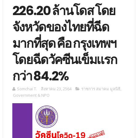
226.20 ล้านโดส โดย
จังหวัดของไทยที่ฉีด
มากที่สุด คือ กรุงเทพฯ
โดยฉีดวัคซีนเข็มแรก
กว่า 84.2%
Somchai T.
สิงหาคม 23, 2564
ราชการ สมาคม มูลนิธิ
,
Government & NPO