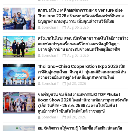
สกสว. ผนึก DIP คิกออฟมหกรรม IP X Venture Rise
Thailand 2026 สร้างระบบนิเวศเชื่อมทรัพย์สินทาง
ปัญญาผ่านกองทุน ววน. เพิ่มคุณค่างานวิจัยไทย
Somchai T.
Aug 06, 2026
ครั้งแรกในไทย! สจด. เปิดตัวสาขา ‘เทคโนโลยีการสร้าง
และซ่อมบำรุงเครื่องดนตรีไทย’ ​ถอดรหัสภูมิปัญญา
ปราชญ์ชาวบ้าน ยกระดับช่างดนตรีไทยสู่มืออาชีพ
Somchai T.
Aug 05, 2026
Thailand–China Cooperation Expo 2026 เปิด
เวทีจับคู่ลงทุนไทย–จีน ชู AI–หุ่นยนต์ฮิวแมนนอยด์ ดัน
ความร่วมมือเศรษฐกิจ รับคลื่นอุตสาหกรรมใหม่
Somchai T.
Jul 23, 2026
ขอเชิญขวน ชม ช้อป งานมหกรรม OTOP Phuket
Road Show 2026 โดยสำนักงานพัฒนาชุมชนจังหวัด
ภูเก็ต วันที่ 19 - 25 ก.ค. 2569 ณ.ลานโปรโมชั่น 1
ศูนย์การค้าโรบินสันไลฟ์สไตล์ ราชพฤกษ์
Somchai T.
Jul 20, 2026
อย. จัดกิจกรรมให้ความรู้ "เลือกซื้อ เลือกกิน ปลอดภัย