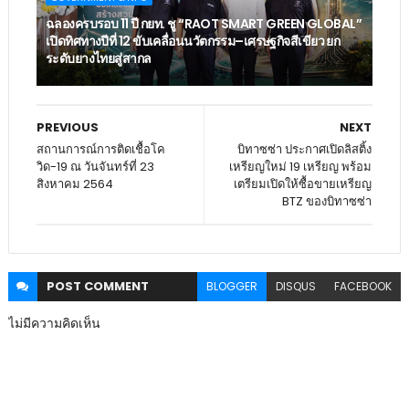
ฉลองครบรอบ 11 ปี กยท. ชู “RAOT SMART GREEN GLOBAL”
เปิดทิศทางปีที่ 12 ขับเคลื่อนนวัตกรรม–เศรษฐกิจสีเขียว ยก
ระดับยางไทยสู่สากล
PREVIOUS
NEXT
สถานการณ์การติดเชื้อโค
บิทาซซ่า ประกาศเปิดลิสติ้ง
วิด-19 ณ วันจันทร์ที่ 23
เหรียญใหม่ 19 เหรียญ พร้อม
สิงหาคม 2564
เตรียมเปิดให้ซื้อขายเหรียญ
BTZ ของบิทาซซ่า
POST
COMMENT
BLOGGER
DISQUS
FACEBOOK
ไม่มีความคิดเห็น