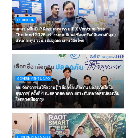
EXHIBITION
สกสว. ผนึก DIP คิกออฟมหกรรม IP X Venture Rise
Thailand 2026 สร้างระบบนิเวศเชื่อมทรัพย์สินทางปัญญา
ผ่านกองทุน ววน. เพิ่มคุณค่างานวิจัยไทย
GOVERNMENT & NPO
อย. จัดกิจกรรมให้ความรู้ "เลือกซื้อ เลือกกิน ปลอดภัยใส่ใจ
สุขภาพ" ครั้งที่ 4 ณ ตลาดสด อตก. ยกระดับตลาดสดปลอดภัย
ใจกลางเมืองกรุง
GOVERNMENT & NPO