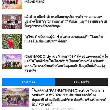
เครื่องฟีฟ่าเดย์
แม็คโคร ผนึกกำลัง กรมพัฒนาธุรกิจการค้า – สมาคมเชฟ
ประเทศไทย “ติดปีกร้านอาหาร” สนับสนุนธุรกิจรายย่อย ช่วย
ฟื้นฟูกิจการหลังผ่านวิกฤต
“สุวิชยา” ขยับตามผู้นำ 4 สโตรค จบรอบสองศึก“วีเมนส์ อ
เมเจอร์ เอเชีย-แปซิฟิก” ที่พัทยา
เปิดตัว MQDC Idyllias "เมตตาเวิร์ส" (Metta-verse) ครั้ง
แรกในโลกที่เชื่อมโยงโลกจริงกับโลกเสมือนทุกมิติ พร้อมส่ง
มอบนวัตกรรมร่วมสร้างโลกในอุดมคติ เพื่อสุขอันยั่งยืนแก่ทุก
สรรพสิ่ง
ข่าวไฮไลท์
ความคิดเห็น
โค้งสุดท้าย! “PATHUMTHANI Creative Tourism
Market Fest 2026” ชวนชิม ช้อป ของดีเมือง
ปทุมธานี พร้อมสัมผัสเสน่ห์การท่องเที่ยวเชิงสร้างสรรค์
ถึง 7 สิงหาคมนี้
Somchai T.
Aug 06, 2026