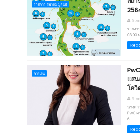
สถาน
ราชการ สมาคม มูลนิธิ
2564
Somc
รายงาน
08.00 น
Rea
PwC 
การเงิน
แสนล
โควิ
Somc
นางสาว
PwC คา
6...
Rea