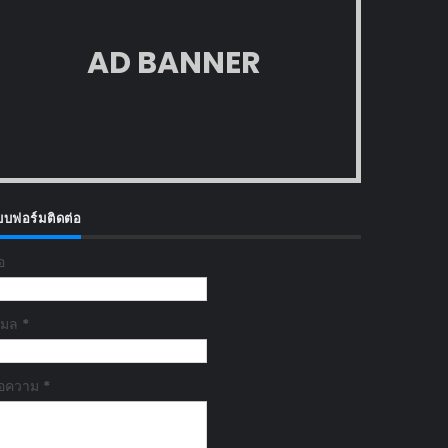
AD BANNER
บบฟอร์มติดต่อ
่อ
ีเมล
*
้อความ
*