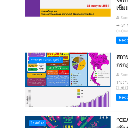
เข็ม
Somc
➡️ (31
(อว.) เ
Rea
สถาน
ราชการ สมาคม มูลนิธิ
กรก
Somc
รายงาน
🇹🇭🇹
Rea
“CEA
ไลฟ์สไตล์