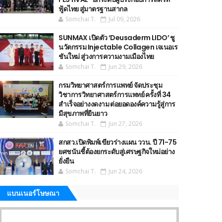
ฟู้ดไทย สู่มาตรฐานสากล
Somchai T.
Jul 09, 2026
SUNMAX เปิดตัว ‘Deusaderm LIDO’ ชู
นวัตกรรม Injectable Collagen เจเนอเร
ชันใหม่ สู่วงการความงามเมืองไทย
Somchai T.
Jun 29, 2026
กรมวิทยาศาสตร์การแพทย์ จัดประชุม
วิชาการวิทยาศาสตร์การแพทย์ ครั้งที่ 34
สำเร็จอย่างงดงาม ต่อยอดองค์ความรู้สู่การ
มีสุขภาพที่ยืนยาว
Somchai T.
Jun 27, 2026
สกสว.เปิดพิมพ์เขียวร่างแผน ววน. ปี 71-75
ยศชนันชี้ต้องยกระดับสู่เศรษฐกิจใหม่อย่าง
ยั่งยืน
Somchai T.
Jun 24, 2026
แบนเนอร์โษษณา