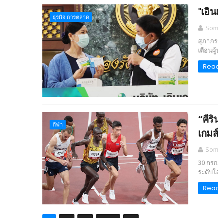
"เอิ
ธุรกิจ การตลาด
Somc
สุภาภร
เตือนผ
Rea
“คีริ
กีฬา
เกมส
Somc
30 กรก
ระดับโล
Rea