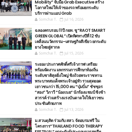
Mobility” จับมือ Grab Executive สร้าง
โอกาสใหม่ให้เจ้าของรถ พร้อมยกระดับ
บริการผ่านแอป Grab
Somchai T.
Jul 16, 2026
ฉลองครบรอบ 11 ปี กยท. ชู “RAOT SMART
GREEN GLOBAL” เปิดทิศทางปีที่ 12 ขับ
เคลื่อนนวัตกรรม–เศรษฐกิจสีเขียว ยกระดับ
ยางไทยสู่สากล
Somchai T.
Jul 15, 2026
ระยอง ประกาศศักดิ์ศรีเจ้าภาพ! เตรียม
พร้อมจัดงาน มหกรรมการศึกษาท้องถิ่น
ระดับชาติสุดยิ่งใหญ่ ชิงถ้วยพระราชทาน
พระบาทสมเด็จพระเจ้าอยู่หัว รวมสุดยอด
เยาวชนกว่า 15,000 คน “บุ๋มบิ๋ม” ชัชชุอร
“สอง” วิภาวี “น้องเนย“ นักร้องแชมป์ ชิงช้า
สวรรค์ ร่วมสร้างแรงบันดาลใจให้เยาวชน
ประชันศักยภาพ
Somchai T.
Jul 13, 2026
ม.สวนดุสิต ร่วมกับ สสว. จัดอบรมฟรี ใน
โครงการ“THAILAND FOOD THERAPY
FESTIVAL” ยกระดับผู้ประกอบการสตรีท