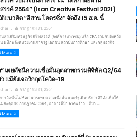
งสรรค์ รับแรงบันดาลใจ ใน “เทศกาลอีสาน
งสรรค์ 2564” (Isan Creative Festival 2021)
้แนวคิด “อีสาน โคตรซิ่ง” จัดถึง 15 ส.ค. นี้
hai T.
กรกฎาคม 31, 2564
านส่งเสริมเศรษฐกิจสร้างสรรค์ (องค์การมหาชน) หรือ CEA ร่วมกับจังหวัด
น ผนึกพลังหน่วยงานภาครัฐ เอกชน สถาบันการศึกษา และกลุ่มธุรกิจ...
d More
้า” เผยดัชนีความเชื่อมั่นอุตสาหกรรมดิจิทัล Q2/64
ัว แม้ยังเจอวิกฤตโควิด-19
hai T.
กรกฎาคม 31, 2564
การวัคซีนไม่ชัดเจนกระทบความเชื่อมั่น แนะรัฐเพิ่มบริการดิจิทัลเพื่อให้
ม่สะดุด 30 กรกฎาคม 2564 , อาคารดีป้า ลาดพร้าว – ดีป้า เ...
d More