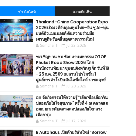
ข่าวไฮไลท์
ความคิดเห็น
Thailand–China Cooperation Expo
2026 เปิดเวทีจับคู่ลงทุนไทย–จีน ชู AI–หุ่น
ยนต์ฮิวแมนนอยด์ ดันความร่วมมือ
เศรษฐกิจ รับคลื่นอุตสาหกรรมใหม่
Somchai T.
Jul 23, 2026
ขอเชิญขวน ชม ช้อป งานมหกรรม OTOP
Phuket Road Show 2026 โดย
สำนักงานพัฒนาชุมชนจังหวัดภูเก็ต วันที่ 19
- 25 ก.ค. 2569 ณ.ลานโปรโมชั่น 1
ศูนย์การค้าโรบินสันไลฟ์สไตล์ ราชพฤกษ์
Somchai T.
Jul 20, 2026
อย. จัดกิจกรรมให้ความรู้ "เลือกซื้อ เลือกกิน
ปลอดภัยใส่ใจสุขภาพ" ครั้งที่ 4 ณ ตลาดสด
อตก. ยกระดับตลาดสดปลอดภัยใจกลาง
เมืองกรุง
Somchai T.
Jul 17, 2026
B Autohaus เปิดตัวบริษัทใหม่ “Borrow