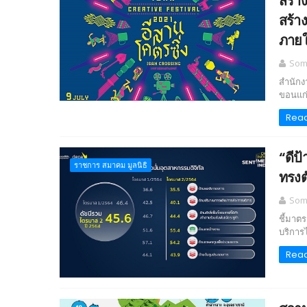
สร้า
สร้า
ภายใต
Somc
สำนักง
ขอนแก่
Rea
“ดีป
ราชการ สมาคม มูลนิธิ
ทรงต
Somc
ชี้มาตร
บริการไ
Rea