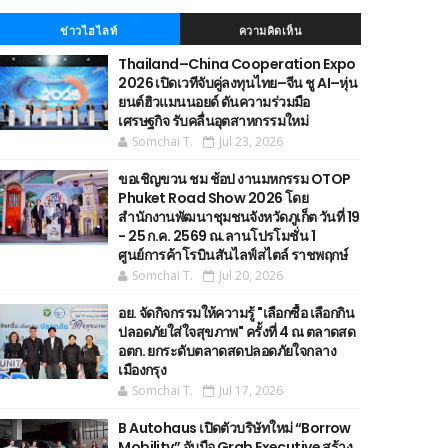
ข่าวไฮไลท์
ความคิดเห็น
Thailand–China Cooperation Expo
2026 เปิดเวทีจับคู่ลงทุนไทย–จีน ชู AI–หุ่น
ยนต์ฮิวแมนนอยด์ ดันความร่วมมือ
เศรษฐกิจ รับคลื่นอุตสาหกรรมใหม่
Somchai T.
Jul 23, 2026
ขอเชิญขวน ชม ช้อป งานมหกรรม OTOP
Phuket Road Show 2026 โดย
สำนักงานพัฒนาชุมชนจังหวัดภูเก็ต วันที่ 19
- 25 ก.ค. 2569 ณ.ลานโปรโมชั่น 1
ศูนย์การค้าโรบินสันไลฟ์สไตล์ ราชพฤกษ์
Somchai T.
Jul 20, 2026
อย. จัดกิจกรรมให้ความรู้ "เลือกซื้อ เลือกกิน
ปลอดภัยใส่ใจสุขภาพ" ครั้งที่ 4 ณ ตลาดสด
อตก. ยกระดับตลาดสดปลอดภัยใจกลาง
เมืองกรุง
Somchai T.
Jul 17, 2026
B Autohaus เปิดตัวบริษัทใหม่ “Borrow
Mobility” จับมือ Grab Executive สร้าง