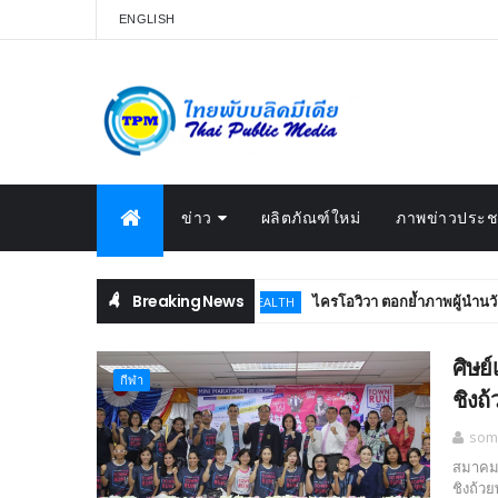
ENGLISH
ข่าว
ผลิตภัณฑ์ใหม่
ภาพข่าวประชา
Breaking News
ไครโอวิวา ตอกย้ำภาพผู้นำนวัตกรรมส
BEAUTY & HEALTH
ศิษย
กีฬา
ชิงถ
som
สมาคมศ
ชิงถ้ว