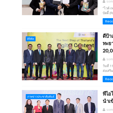
som
“ไวด์ 
บัดดี้ 
Rea
ดีป้
ดิจิทัล
ทะยา
20,0
som
วันที่
ส่งเสริ
Rea
พีไอ
ภาพข่าวประชาสัมพันธ์
นำเข
som