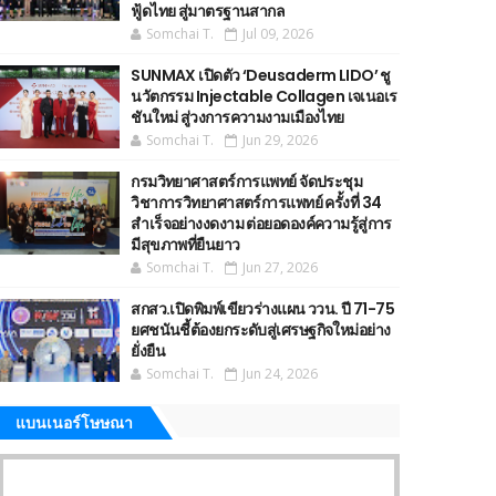
ฟู้ดไทย สู่มาตรฐานสากล
Somchai T.
Jul 09, 2026
SUNMAX เปิดตัว ‘Deusaderm LIDO’ ชู
นวัตกรรม Injectable Collagen เจเนอเร
ชันใหม่ สู่วงการความงามเมืองไทย
Somchai T.
Jun 29, 2026
กรมวิทยาศาสตร์การแพทย์ จัดประชุม
วิชาการวิทยาศาสตร์การแพทย์ ครั้งที่ 34
สำเร็จอย่างงดงาม ต่อยอดองค์ความรู้สู่การ
มีสุขภาพที่ยืนยาว
Somchai T.
Jun 27, 2026
สกสว.เปิดพิมพ์เขียวร่างแผน ววน. ปี 71-75
ยศชนันชี้ต้องยกระดับสู่เศรษฐกิจใหม่อย่าง
ยั่งยืน
Somchai T.
Jun 24, 2026
แบนเนอร์โษษณา