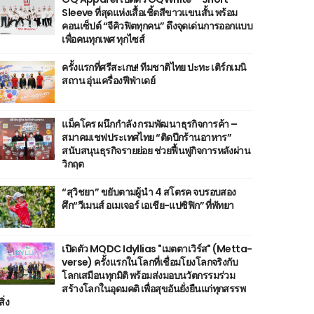
Sleeve ที่สุดแห่งเสื้อเชิ้ตสีขาวแขนสั้น พร้อม
คอนเซ็ปต์ “จีคิวฟิตทุกคน” ดึงจุดเด่นการออกแบบ
เพื่อคนทุกเพศ ทุกไซส์
ครั้งแรกที่ศรีสะเกษ! ทีมชาติไทย ปะทะ เติร์กเมนิ
สถาน อุ่นเครื่องฟีฟ่าเดย์
แม็คโคร ผนึกกำลัง กรมพัฒนาธุรกิจการค้า –
สมาคมเชฟประเทศไทย “ติดปีกร้านอาหาร”
สนับสนุนธุรกิจรายย่อย ช่วยฟื้นฟูกิจการหลังผ่าน
วิกฤต
“สุวิชยา” ขยับตามผู้นำ 4 สโตรค จบรอบสอง
ศึก“วีเมนส์ อเมเจอร์ เอเชีย-แปซิฟิก” ที่พัทยา
เปิดตัว MQDC Idyllias "เมตตาเวิร์ส" (Metta-
verse) ครั้งแรกในโลกที่เชื่อมโยงโลกจริงกับ
โลกเสมือนทุกมิติ พร้อมส่งมอบนวัตกรรมร่วม
สร้างโลกในอุดมคติ เพื่อสุขอันยั่งยืนแก่ทุกสรรพ
สิ่ง