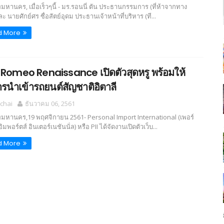
มหานคร, เมื่อเร็วๆนี้ - มร.รอนนี่ ตัน ประธานกรรมการ (ที่ห้าจากทาง
ละ นายศักย์ศร ซื่อสัตย์อุดม ประธานเจ้าหน้าที่บริหาร (ที...
d More
 Romeo Renaissance เปิดตัวสุดหรู พร้อมให้
ารนำเข้ารถยนต์สัญชาติอิตาลี
chai
ธันวาคม 06, 2561
พมหานคร,19 พฤศจิกายน 2561- Personal Import International (เพอร์
อิมพอร์ตส์ อินเตอร์เนชันนั่ล) หรือ PII ได้จัดงานเปิดตัวเว็บ...
d More