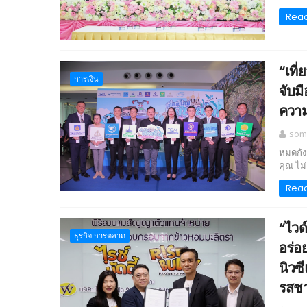
Rea
“เที่
การเงิน
จับม
ความ
som
หมดกัง
คุณ ไม่
Rea
“ไวด์
ธุรกิจ การตลาด
อร่อ
นิวซ
รสชา