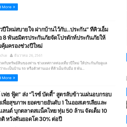
d More
ยวปีใหม่สบายใจ ฝากบ้านไว้กับ...ประกัน” ทีคิวเอ็ม
ือ 8 พันธมิตรประกันภัยจัดโปรดักท์ประกันภัยให้
คุ้มครองช่วงปีใหม่
chai
ธันวาคม 26, 2561
วลกับทรัพย์สินของท่าน ช่วงเทศกาลท่องเที่ยวปีใหม่ ให้ประกันภัยดูแล
ว่าจะเป็นบ้าน รถ หรือตัวท่านเอง ทีคิวเอ็มจับมือ 8 พัน...
d More
 เฟธ ฟู้ด” ส่ง “ไรซ์ บัดดี้” สูตรลับข้าวแผ่นอบกรอบ
ยเพื่อสุขภาพ ยอดขายอันดับ 1 ในออสเตรเลียและ
ีแลนด์ บุกตลาดสแน็คไทย ทุ่ม 50 ล้าน จัดเต็ม 10
ติ หวังดันยอดโต 30% ต่อปี