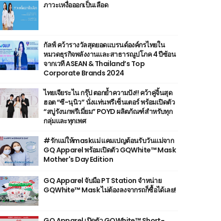
ภาวะเหงื่อออกเป็นเลือด
กัลฟ์ คว้ารางวัลสุดยอดแบรนด์องค์กรไทยใน
หมวดธุรกิจพลังงานและสาธารณูปโภค 4 ปีซ้อน
จากเวที ASEAN & Thailand’s Top
Corporate Brands 2024
ไทยเจียระไน กรุ๊ป ตอกย้ำความปัง!! คว้าคู่จิ้นสุด
ฮอต “ซี-นุนิว” นั่งแท่นพรีเซ็นเตอร์ พร้อมเปิดตัว
“สบู่รังนกพรีเมี่ยม” POYD ผลิตภัณฑ์สำหรับทุก
กลุ่มและทุกเพศ
#รักแม่ให้maskแม่ แคมเปญต้อนรับวันแม่จาก
GQ Apparel พร้อมเปิดตัว GQWhite™ Mask
Mother's Day Edition
GQ Apparel จับมือ PT Station จำหน่าย
GQWhite™ Mask ไม่ต้องลงจากรถก็ซื้อได้เลย!
GQ Apparel เปิดตัว GQWhite™ Short-