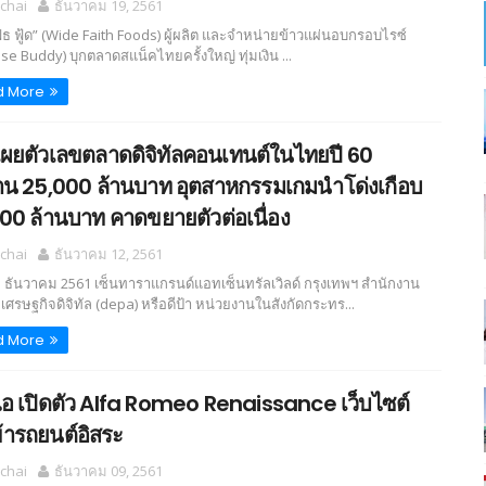
chai
ธันวาคม 19, 2561
เฟธ ฟู้ด” (Wide Faith Foods) ผู้ผลิต และจำหน่ายข้าวแผ่นอบกรอบไรซ์
(Rise Buddy) บุกตลาดสแน็คไทยครั้งใหญ่ ทุ่มเงิน ...
d More
าเผยตัวเลขตลาดดิจิทัลคอนเทนต์ในไทยปี 60
น 25,000 ล้านบาท อุตสาหกรรมเกมนำโด่งเกือบ
00 ล้านบาท คาดขยายตัวต่อเนื่อง
chai
ธันวาคม 12, 2561
 11 ธันวาคม 2561 เซ็นทาราแกรนด์แอทเซ็นทรัลเวิลด์ กรุงเทพฯ สำนักงาน
มเศรษฐกิจดิจิทัล (depa) หรือดีป้า หน่วยงานในสังกัดกระทร...
d More
ไอ เปิดตัว Alfa Romeo Renaissance เว็บไซต์
้ารถยนต์อิสระ
chai
ธันวาคม 09, 2561