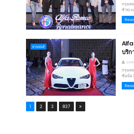
กรุงเทพ
ซ้าย) แ
Rea
Alfa
‎ยานยนต์‎
บริก
som
กรุงเท
ซันนั่ล 
Rea
1
2
3
837