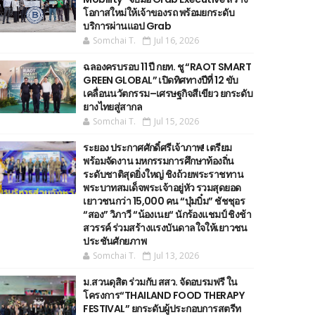
โอกาสใหม่ให้เจ้าของรถ พร้อมยกระดับ
บริการผ่านแอป Grab
Somchai T.
Jul 16, 2026
ฉลองครบรอบ 11 ปี กยท. ชู “RAOT SMART
GREEN GLOBAL” เปิดทิศทางปีที่ 12 ขับ
เคลื่อนนวัตกรรม–เศรษฐกิจสีเขียว ยกระดับ
ยางไทยสู่สากล
Somchai T.
Jul 15, 2026
ระยอง ประกาศศักดิ์ศรีเจ้าภาพ! เตรียม
พร้อมจัดงาน มหกรรมการศึกษาท้องถิ่น
ระดับชาติสุดยิ่งใหญ่ ชิงถ้วยพระราชทาน
พระบาทสมเด็จพระเจ้าอยู่หัว รวมสุดยอด
เยาวชนกว่า 15,000 คน “บุ๋มบิ๋ม” ชัชชุอร
“สอง” วิภาวี “น้องเนย“ นักร้องแชมป์ ชิงช้า
สวรรค์ ร่วมสร้างแรงบันดาลใจให้เยาวชน
ประชันศักยภาพ
Somchai T.
Jul 13, 2026
ม.สวนดุสิต ร่วมกับ สสว. จัดอบรมฟรี ใน
โครงการ“THAILAND FOOD THERAPY
FESTIVAL” ยกระดับผู้ประกอบการสตรีท