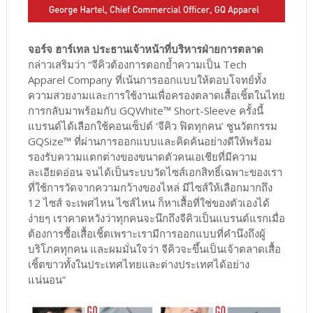
จอร์จ ฮาร์เทล ประธานเจ้าหน้าที่บริหารฝ่ายการตลาด
กล่าวเสริมว่า “จีคิวต้องการตอกย้ำความเป็น Tech
Apparel Company ที่เน้นการออกแบบให้ตอบโจทย์ทั้ง
ความสวยงามและการใช้งานเพื่อครองตลาดเสื้อเชิ้ตในไทย
การกลับมาพร้อมกับ GQWhite™ Short-Sleeve ครั้งนี้
แบรนด์ได้เลือกใช้คอนเซ็ปต์ ‘จีคิว ฟิตทุกคน’ ชูนวัตกรรม
GQSize™ ที่ผ่านการออกแบบและคิดค้นอย่างดีให้พร้อม
รองรับความแตกต่างของขนาดตัวคนเอเชียที่มีความ
ละเอียดอ่อน จนได้เป็นระบบวัดไซส์เอกสิทธิ์เฉพาะของเรา
ที่ใช้การวัดจากความกว้างของไหล่ มีไซส์ให้เลือกมากถึง
12 ไซส์ จะเพศไหน ไซส์ไหน ก็หาเสื้อที่ใช่ของตัวเองได้
ง่ายๆ เราคาดหวังว่าทุกคนจะนึกถึงจีคิวเป็นแบรนด์แรกเมื่อ
ต้องการซื้อเสื้อเชิ้ตเพราะเรามีการออกแบบที่คำนึงถึงผู้
บริโภคทุกคน และผมมั่นใจว่า จีคิวจะขึ้นเป็นเจ้าตลาดเสื้อ
เชิ้ตขาวทั้งในประเทศไทยและต่างประเทศได้อย่าง
แน่นอน”