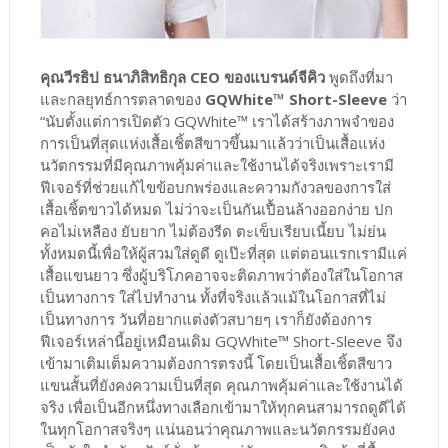
คุณวีรธิป ธนาภิสิทธิกุล CEO ของแบรนด์จีคิว
พูดถึงที่มา
และกลยุทธ์การตลาดของ
GQWhite™ Short-Sleeve
ว่า
“นับตั้งแต่การเปิดตัว GQWhite™ เราได้สร้างภาพจำของ
การเป็นที่สุดแห่งเสื้อเชิ้ตสีขาวขึ้นมาแล้วว่าเป็นเสื้อแห่ง
นวัตกรรมที่มีคุณภาพคุ้มค่าและใช้งานได้จริงเพราะเรามี
ฟีเจอร์ที่ช่วยแก้ไขข้อบกพร่องและความกังวลของการใส่
เสื้อเชิ้ตขาวได้หมด ไม่ว่าจะเป็นกันเปื้อนล้างออกง่าย ปก
คอไม่เหลือง ยับยาก ไม่ต้องรีด ตะเข็บเรียบเนี้ยบ ไม่ย่น
ทั้งหมดนี้เพื่อให้ผู้สวมใส่ดูดี ดูเป๊ะที่สุด แต่ตอนแรกเรามีแค่
เสื้อแขนยาว ซึ่งผู้บริโภคอาจจะติดภาพว่าต้องใส่ในโอกาส
เป็นทางการ ใส่ไปทำงาน ทั้งที่จริงแล้วแม้ในโอกาสที่ไม่
เป็นทางการ วันที่อยากแต่งตัวสบายๆ เราก็ยังต้องการ
ฟีเจอร์เหล่านี้อยู่เหมือนเดิม GQWhite™ Short-Sleeve จึง
เข้ามาเติมเต็มความต้องการตรงนี้ โดยเป็นเสื้อเชิ้ตสีขาว
แขนสั้นที่ยังคงความเป็นที่สุด คุณภาพคุ้มค่าและใช้งานได้
จริง เพื่อเป็นอีกหนึ่งทางเลือกเข้ามาให้ทุกคนสามารถดูดีได้
ในทุกโอกาสจริงๆ แน่นอนว่าคุณภาพและนวัตกรรมยังคง