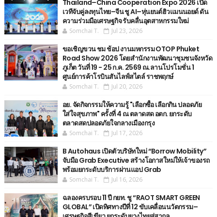
Thailand–China Cooperation Expo 2026 เปิด
เวทีจับคู่ลงทุนไทย–จีน ชู AI–หุ่นยนต์ฮิวแมนนอยด์ ดัน
ความร่วมมือเศรษฐกิจ รับคลื่นอุตสาหกรรมใหม่
Somchai T.
Jul 23, 2026
ขอเชิญขวน ชม ช้อป งานมหกรรม OTOP Phuket
Road Show 2026 โดยสำนักงานพัฒนาชุมชนจังหวัด
ภูเก็ต วันที่ 19 - 25 ก.ค. 2569 ณ.ลานโปรโมชั่น 1
ศูนย์การค้าโรบินสันไลฟ์สไตล์ ราชพฤกษ์
Somchai T.
Jul 20, 2026
อย. จัดกิจกรรมให้ความรู้ "เลือกซื้อ เลือกกิน ปลอดภัย
ใส่ใจสุขภาพ" ครั้งที่ 4 ณ ตลาดสด อตก. ยกระดับ
ตลาดสดปลอดภัยใจกลางเมืองกรุง
Somchai T.
Jul 17, 2026
B Autohaus เปิดตัวบริษัทใหม่ “Borrow Mobility”
จับมือ Grab Executive สร้างโอกาสใหม่ให้เจ้าของรถ
พร้อมยกระดับบริการผ่านแอป Grab
Somchai T.
Jul 16, 2026
ฉลองครบรอบ 11 ปี กยท. ชู “RAOT SMART GREEN
GLOBAL” เปิดทิศทางปีที่ 12 ขับเคลื่อนนวัตกรรม–
เศรษฐกิจสีเขียว ยกระดับยางไทยสู่สากล