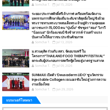
Somchai T.
Jul 15, 2026
ระยอง ประกาศศักดิ์ศรีเจ้าภาพ! เตรียมพร้อมจัดงาน
มหกรรมการศึกษาท้องถิ่นระดับชาติสุดยิ่งใหญ่ ชิงถ้วย
พระราชทานพระบาทสมเด็จพระเจ้าอยู่หัว รวมสุดยอด
เยาวชนกว่า 15,000 คน “บุ๋มบิ๋ม” ชัชชุอร “สอง” วิภาวี
“น้องเนย“ นักร้องแชมป์ ชิงช้าสวรรค์ ร่วมสร้างแรง
บันดาลใจให้เยาวชน ประชันศักยภาพ
Somchai T.
Jul 13, 2026
ม.สวนดุสิต ร่วมกับ สสว. จัดอบรมฟรี ใน
โครงการ“THAILAND FOOD THERAPY FESTIVAL”
ยกระดับผู้ประกอบการสตรีทฟู้ดไทย สู่มาตรฐานสากล
Somchai T.
Jul 09, 2026
SUNMAX เปิดตัว ‘Deusaderm LIDO’ ชูนวัตกรรม
Injectable Collagen เจเนอเรชันใหม่ สู่วงการความ
งามเมืองไทย
Somchai T.
Jun 29, 2026
แบนเนอร์โษษณา