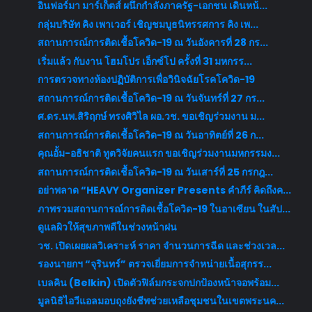
อินฟอร์มา มาร์เก็ตส์ ผนึกกำลังภาครัฐ-เอกชน เดินหน้...
กลุ่มบริษัท คิง เพาเวอร์ เชิญชมบูธนิทรรศการ คิง เพ...
สถานการณ์การติดเชื้อโควิด-19 ณ วันอังคารที่ 28 กร...
เริ่มแล้ว กับงาน โฮมโปร เอ็กซ์โป ครั้งที่ 31 มหกรร...
การตรวจทางห้องปฏิบัติการเพื่อวินิจฉัยโรคโควิด-19
สถานการณ์การติดเชื้อโควิด-19 ณ วันจันทร์ที่ 27 กร...
ศ.ดร.นพ.สิริฤกษ์ ทรงศิวิไล ผอ.วช. ขอเชิญร่วมงาน ม...
สถานการณ์การติดเชื้อโควิด-19 ณ วันอาทิตย์ที่ 26 ก...
คุณอั้ม-อธิชาติ ทูตวิจัยคนแรก ขอเชิญร่วมงานมหกรรมง...
สถานการณ์การติดเชื้อโควิด-19 ณ วันเสาร์ที่ 25 กรกฎ...
อย่าพลาด​ “HEAVY Organizer Presents คำภีร์ คิดถึงค...
ภาพรวมสถานการณ์การติดเชื้อโควิด-19 ในอาเซียน ในสัป...
ดูแลผิวให้สุขภาพดีในช่วงหน้าฝน
วช. เปิดเผยผลวิเคราะห์ ราคา จำนวนการฉีด และช่วงเวล...
รองนายกฯ “จุรินทร์” ตรวจเยี่ยมการจำหน่ายเนื้อสุกรร...
เบลคิน (Belkin) เปิดตัวฟิล์มกระจกปกป้องหน้าจอพร้อม...
มูลนิธิไอวีแอลมอบถุงยังชีพช่วยเหลือชุมชนในเขตพระนค...