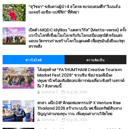
“สุวิชยา” ขยับตามผู้นำ 4 สโตรค จบรอบสองศึก“วีเมนส์ อ
เมเจอร์ เอเชีย-แปซิฟิก” ที่พัทยา
เปิดตัว MQDC Idyllias "เมตตาเวิร์ส" (Metta-verse) ครั้ง
แรกในโลกที่เชื่อมโยงโลกจริงกับโลกเสมือนทุกมิติ พร้อมส่ง
มอบนวัตกรรมร่วมสร้างโลกในอุดมคติ เพื่อสุขอันยั่งยืนแก่ทุก
สรรพสิ่ง
ข่าวไฮไลท์
ความคิดเห็น
โค้งสุดท้าย! “PATHUMTHANI Creative Tourism
Market Fest 2026” ชวนชิม ช้อป ของดีเมือง
ปทุมธานี พร้อมสัมผัสเสน่ห์การท่องเที่ยวเชิงสร้างสรรค์
ถึง 7 สิงหาคมนี้
Somchai T.
Aug 06, 2026
สกสว. ผนึก DIP คิกออฟมหกรรม IP X Venture Rise
Thailand 2026 สร้างระบบนิเวศเชื่อมทรัพย์สินทาง
ปัญญาผ่านกองทุน ววน. เพิ่มคุณค่างานวิจัยไทย
Somchai T.
Aug 06, 2026