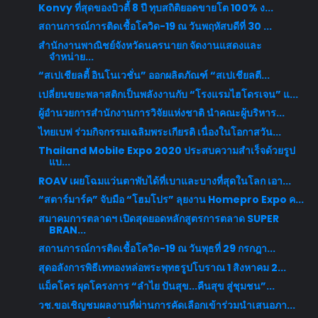
Konvy ที่สุดของบิวตี้ 8 ปี ทุบสถิติยอดขายโต 100% ง...
สถานการณ์การติดเชื้อโควิด-19 ณ วันพฤหัสบดีที่ 30 ...
สำนักงานพาณิชย์จังหวัดนครนายก จัดงานแสดงและ
จำหน่าย...
“สเปเชียลตี้ อินโนเวชั่น” ออกผลิตภัณฑ์ “สเปเชียลตี...
เปลี่ยนขยะพลาสติกเป็นพลังงานกับ “โรงแรมไฮโดรเจน” แ...
ผู้อำนวยการสำนักงานการวิจัยแห่งชาติ นำคณะผู้บริหาร...
ไทยเบฟ ร่วมกิจกรรมเฉลิมพระเกียรติ เนื่องในโอกาสวัน...
Thailand Mobile Expo 2020 ประสบความสำเร็จด้วยรูป
แบ...
ROAV เผยโฉมแว่นตาพับได้ที่เบาและบางที่สุดในโลก เอา...
“สตาร์มาร์ค” จับมือ “โฮมโปร” ลุยงาน Homepro Expo ค...
สมาคมการตลาดฯ เปิดสุดยอดหลักสูตรการตลาด SUPER
BRAN...
สถานการณ์การติดเชื้อโควิด-19 ณ วันพุธที่ 29 กรกฎา...
สุดอลังการพิธีเททองหล่อพระพุทธรูปโบราณ 1 สิงหาคม 2...
แม็คโคร ผุดโครงการ “ลำไย ปันสุข...คืนสุข สู่ชุมชน”...
วช.ขอเชิญชมผลงานที่ผ่านการคัดเลือกเข้าร่วมนำเสนอภา...