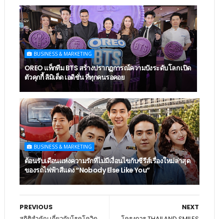
BUSINESS & MARKETING
OREO แท็กทีม BTS สร้างปรากฏการณ์ความปังระดับโลก เปิด
ตัวคุกกี้ ลิมิเต็ด เอดิชั่น ที่ทุกคนรอคอย
BUSINESS & MARKETING
ต้อนรับเดือนแห่งความรักที่ไม่มีเงื่อนไขกับซีรีส์เรื่องใหม่ล่าสุด
ของรถไฟฟ้าสีแดง “Nobody Else Like You”
PREVIOUS
NEXT
สถิติสำคัญ เกี่ยวกับโรคโควิด
โครงการ THAILAND SMILES