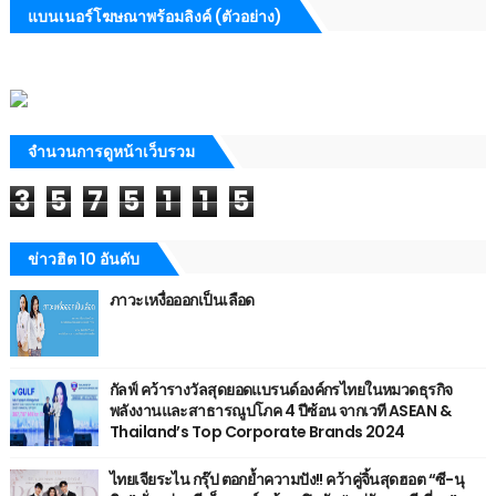
แบนเนอร์โฆษณาพร้อมลิงค์ (ตัวอย่าง)
จำนวนการดูหน้าเว็บรวม
3
5
7
5
1
1
5
ข่าวฮิต 10 อันดับ
ภาวะเหงื่อออกเป็นเลือด
กัลฟ์ คว้ารางวัลสุดยอดแบรนด์องค์กรไทยในหมวดธุรกิจ
พลังงานและสาธารณูปโภค 4 ปีซ้อน จากเวที ASEAN &
Thailand’s Top Corporate Brands 2024
ไทยเจียระไน กรุ๊ป ตอกย้ำความปัง!! คว้าคู่จิ้นสุดฮอต “ซี-นุ