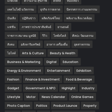
แก็ตเจ็ต
ความงาม สุขภาพ
ดิจิทัล
ท่องเที่ยว
เทคโนโลยี นวัตกรรม
ธุรกิจ การตลาด
นิทรรศการ งานมหกรรม
บันเทิง
ปฏิทินข่าว
ผลิตภัณฑ์ใหม่
พลังงาน สิ่งแวดล้อม
แฟชั่น
ภาพข่าวประชาสัมพันธ์
‎ยานยนต์‎
ราชการ สมาคม มูลนิธิ
รีวิว
ไลฟ์สไตล์
ศิลปะ วัฒนธรรม
สังคม
อสังหาริมทรัพย์
อาหาร เครื่องดื่ม
อุตสาหกรรม
ไฮไลท์
Arts & Culture
Beauty & Health
Business & Marketing
Digital
Education
Energy & Environment
Entertainment
Exhibition
Fashion
Finance & Investment
Food & Beverage
Gadget
Government & NPO
Highlight
Industry
Lifestyle
Motor
News Calendar
Online Games
Photo Caption
Politics
Product Launce
Property