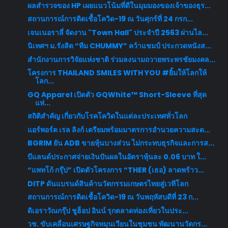
ผลสำรวจของ HP เผยแนวโน้มที่ดีในมุมมองของเจ้าของธุร...
สถานการณ์การติดเชื้อโควิด-19 ณ วันศุกร์ที่ 24 กรก...
เจนเนอราลี่ จัดงาน "Town Hall" ประจำปี 2563 ผ่านไล...
นิเทศฯ ม.รังสิต “ทีม CHUMMY” คว้าแชมป์ ประกวดหนังส...
สำนักงานการวิจัยแห่งชาติ ร่วมลงนามถวายพระพรชัยมงคล...
โครงการ THAILAND SMILES WITH YOU #ยิ้มให้โลกให้
โลก...
GQ Apparel เปิดตัว GQWhite™ Short-Sleeve ที่สุด
แห่...
สถิติสำคัญ เกี่ยวกับโรคโควิดในแต่ละประเทศทั่วโลก
แอร์พอร์ต เรล ลิงก์ เตรียมพร้อมมาตรการอำนวยความสะด...
BGRIM ยัน ADB ขายหุ้นบางส่วน ไม่กระทบธุรกิจและการส...
บีแลนด์ประกาศจ่ายเงินปันผลในอัตราหุ้นละ 0.06 บาท ใ...
“แพทโก้ กรุ๊ป” เปิดตัวโครงการ “THER (เธอ) ลาดพร้าว...
DITP ดันแบรนด์สินค้านวัตกรรมเกษตรไทยสู่เวทีโลก
สถานการณ์การติดเชื้อโควิด-19 ณ วันพฤหัสบดีที่ 23 ก...
ดิเอราวัณกรุ๊ป ชูฮ็อป อินน์ รุกตลาดท่องเที่ยวในประ...
วช. ขับเคลื่อนเศรษฐกิจหมุนเวียนในชุมชน พัฒนานวัตกร...