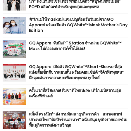
นิว” นั่งแท่นพรีเซ็นเตอร์ พร้อมเปิดตัว “สบู่รังนกพรีเมี่ยม”
POYD ผลิตภัณฑ์สำหรับทุกกลุ่มและทุกเพศ
#รักแม่ให้maskแม่ แคมเปญต้อนรับวันแม่จาก GQ
Apparel พร้อมเปิดตัว GQWhite™ Mask Mother's Day
Edition
GQ Apparel จับมือ PT Station จำหน่าย GQWhite™
Mask ไม่ต้องลงจากรถก็ซื้อได้เลย!
GQ Apparel เปิดตัว GQWhite™ Short-Sleeve ที่สุด
แห่งเสื้อเชิ้ตสีขาวแขนสั้น พร้อมคอนเซ็ปต์ “จีคิวฟิตทุกคน”
ดึงจุดเด่นการออกแบบเพื่อคนทุกเพศ ทุกไซส์
ครั้งแรกที่ศรีสะเกษ! ทีมชาติไทย ปะทะ เติร์กเมนิสถาน อุ่น
เครื่องฟีฟ่าเดย์
แม็คโคร ผนึกกำลัง กรมพัฒนาธุรกิจการค้า – สมาคมเชฟ
ประเทศไทย “ติดปีกร้านอาหาร” สนับสนุนธุรกิจรายย่อย ช่วย
ฟื้นฟูกิจการหลังผ่านวิกฤต