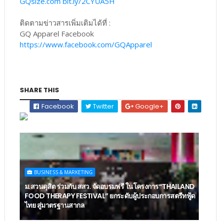
GQsize.com
bit.ly/2CYUA5H
ติดตามข่าวสารเพิ่มเติมได้ที่ :
GQ Apparel Facebook
https://www.facebook.com/GQApparel
SHARE THIS
Facebook
Twitter
Google+
BUSINESS & MARKETING
ม.สวนดุสิต ร่วมกับ สสว. จัดอบรมฟรี ในโครงการ“THAILAND
FOOD THERAPY FESTIVAL” ยกระดับผู้ประกอบการสตรีทฟู้ด
ไทย สู่มาตรฐานสากล