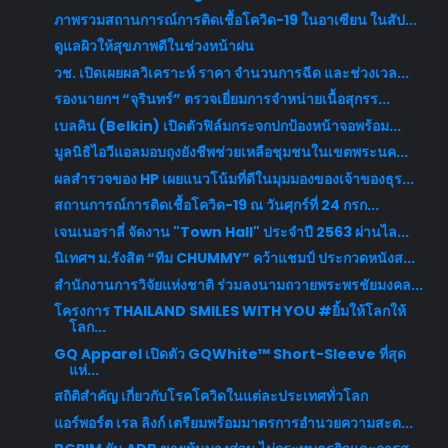
ภาพรวมสถานการณ์การติดเชื้อโควิด-19 ในอาเซียน ในสัป...
ดูแลผิวให้สุขภาพดีในช่วงหน้าฝน
วช. เปิดเผยผลวิเคราะห์ ราคา จำนวนการฉีด และช่วงเวล...
รองนายกฯ “จุรินทร์” ตรวจเยี่ยมการจำหน่ายเนื้อสุกรร...
เบลคิน (Belkin) เปิดตัวฟิล์มกระจกปกป้องหน้าจอพร้อม...
มูลนิธิไอวีแอลมอบถุงยังชีพช่วยเหลือชุมชนในเขตพระนค...
ผลสำรวจของ HP เผยแนวโน้มที่ดีในมุมมองของเจ้าของธุร...
สถานการณ์การติดเชื้อโควิด-19 ณ วันศุกร์ที่ 24 กรก...
เจนเนอราลี่ จัดงาน "Town Hall" ประจำปี 2563 ผ่านไล...
นิเทศฯ ม.รังสิต “ทีม CHUMMY” คว้าแชมป์ ประกวดหนังส...
สำนักงานการวิจัยแห่งชาติ ร่วมลงนามถวายพระพรชัยมงคล...
โครงการ THAILAND SMILES WITH YOU #ยิ้มให้โลกให้
โลก...
GQ Apparel เปิดตัว GQWhite™ Short-Sleeve ที่สุด
แห่...
สถิติสำคัญ เกี่ยวกับโรคโควิดในแต่ละประเทศทั่วโลก
แอร์พอร์ต เรล ลิงก์ เตรียมพร้อมมาตรการอำนวยความสะด...