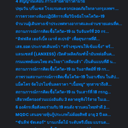
4 สัญญาณเตือน ภาวะสายตายาวตามวัย
ปทุมวัน ปริ๊นเซส โรงแรมสะดวกปลอดภัยใจกลางกรุงเทพฯ ...
การตรวจทางห้องปฏิบัติการเพื่อวินิจฉัยโรคโควิด-19
จำนวนผู้เดินทางเข้าประเทศทางอากาศและด่านชายแดนที่ต...
สถานการณ์การติดเชื้อโควิด-19 ณ วันจันทร์ที่ 20 กร...
“ดิฟฟลิส เฮอร์เบิ้ล เมาท์ สเปรย์” เพื่อสุขภาพที่ดี...
เสธ.ยอด ประกาศเดินหน้า “สร้างชุมชนให้เข้มแข็ง” พร้...
แลนเซสส์ (LANXESS) เปิดตัวผลิตภัณฑ์น้ำมันหล่อลื่นค...
กรมแพทย์แผนไทย สนใจยา"เหลียนฮัว" เป็นต้นแบบที่ดี น...
สถานการณ์การติดเชื้อโควิด-19 ณ วันอาทิตย์ที่ 19 กร...
ภาพรวมสถานการณ์การติดเชื้อโควิด-19 ในอาเซียน ในสัป...
แม็คโคร จัดโปรโมชั่นลดราคา “เนื้อหมู” ทุกสาขาถึงสิ...
สถานการณ์การติดเชื้อโควิด-19 ณ วันเสาร์ที่ 18 กรกฎ...
เสียวหมี่ครองส่วนแบ่งอันดับ 3 ตลาดหูฟังไร้สาย ในเอ...
6 องค์กรเพื่อสังคมร่วมกับ 19 คนดัง ชวนคนไทยทำดี 2...
MQDC เสนอขายหุ้นกู้ประเภทไม่ด้อยสิทธิ อายุ 2 ปี ผล...
“ซันลีฟ ชัตเตอร์” บานเกล็ดไม้ ระดับพรีเมี่ยม แบรนด...