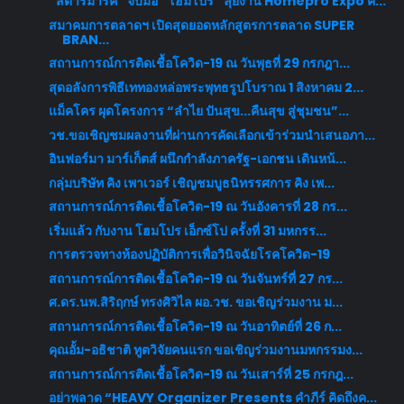
“สตาร์มาร์ค” จับมือ “โฮมโปร” ลุยงาน Homepro Expo ค...
สมาคมการตลาดฯ เปิดสุดยอดหลักสูตรการตลาด SUPER
BRAN...
สถานการณ์การติดเชื้อโควิด-19 ณ วันพุธที่ 29 กรกฎา...
สุดอลังการพิธีเททองหล่อพระพุทธรูปโบราณ 1 สิงหาคม 2...
แม็คโคร ผุดโครงการ “ลำไย ปันสุข...คืนสุข สู่ชุมชน”...
วช.ขอเชิญชมผลงานที่ผ่านการคัดเลือกเข้าร่วมนำเสนอภา...
อินฟอร์มา มาร์เก็ตส์ ผนึกกำลังภาครัฐ-เอกชน เดินหน้...
กลุ่มบริษัท คิง เพาเวอร์ เชิญชมบูธนิทรรศการ คิง เพ...
สถานการณ์การติดเชื้อโควิด-19 ณ วันอังคารที่ 28 กร...
เริ่มแล้ว กับงาน โฮมโปร เอ็กซ์โป ครั้งที่ 31 มหกรร...
การตรวจทางห้องปฏิบัติการเพื่อวินิจฉัยโรคโควิด-19
สถานการณ์การติดเชื้อโควิด-19 ณ วันจันทร์ที่ 27 กร...
ศ.ดร.นพ.สิริฤกษ์ ทรงศิวิไล ผอ.วช. ขอเชิญร่วมงาน ม...
สถานการณ์การติดเชื้อโควิด-19 ณ วันอาทิตย์ที่ 26 ก...
คุณอั้ม-อธิชาติ ทูตวิจัยคนแรก ขอเชิญร่วมงานมหกรรมง...
สถานการณ์การติดเชื้อโควิด-19 ณ วันเสาร์ที่ 25 กรกฎ...
อย่าพลาด​ “HEAVY Organizer Presents คำภีร์ คิดถึงค...