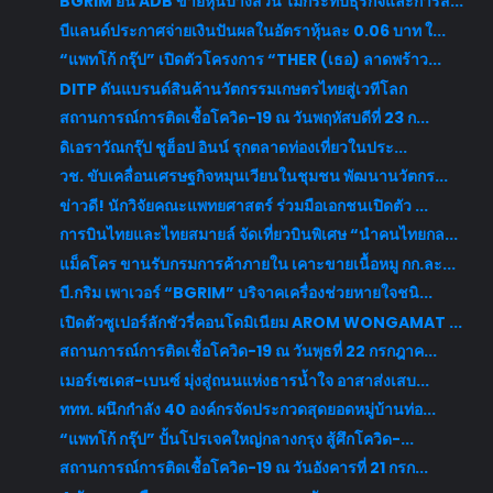
BGRIM ยัน ADB ขายหุ้นบางส่วน ไม่กระทบธุรกิจและการส...
บีแลนด์ประกาศจ่ายเงินปันผลในอัตราหุ้นละ 0.06 บาท ใ...
“แพทโก้ กรุ๊ป” เปิดตัวโครงการ “THER (เธอ) ลาดพร้าว...
DITP ดันแบรนด์สินค้านวัตกรรมเกษตรไทยสู่เวทีโลก
สถานการณ์การติดเชื้อโควิด-19 ณ วันพฤหัสบดีที่ 23 ก...
ดิเอราวัณกรุ๊ป ชูฮ็อป อินน์ รุกตลาดท่องเที่ยวในประ...
วช. ขับเคลื่อนเศรษฐกิจหมุนเวียนในชุมชน พัฒนานวัตกร...
ข่าวดี! นักวิจัยคณะแพทยศาสตร์ ร่วมมือเอกชนเปิดตัว ...
การบินไทยและไทยสมายล์ จัดเที่ยวบินพิเศษ “นำคนไทยกล...
แม็คโคร ขานรับกรมการค้าภายใน เคาะขายเนื้อหมู กก.ละ...
บี.กริม เพาเวอร์ “BGRIM” บริจาคเครื่องช่วยหายใจชนิ...
เปิดตัวซูเปอร์ลักชัวรี่คอนโดมิเนียม AROM WONGAMAT ...
สถานการณ์การติดเชื้อโควิด-19 ณ วันพุธที่ 22 กรกฎาค...
เมอร์เซเดส-เบนซ์ มุ่งสู่ถนนแห่งธารน้ำใจ อาสาส่งเสบ...
ททท. ผนึกกำลัง 40 องค์กรจัดประกวดสุดยอดหมู่บ้านท่อ...
“แพทโก้ กรุ๊ป” ปั้นโปรเจคใหญ่กลางกรุง สู้ศึกโควิด-...
สถานการณ์การติดเชื้อโควิด-19 ณ วันอังคารที่ 21 กรก...