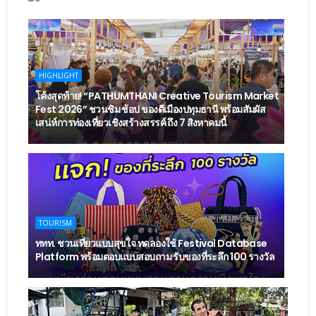
HIGHLIGHT
โค้งสุดท้าย! “PATHUMTHANI Creative Tourism Market
Fest 2026” ชวนชิม ช้อป ของดีเมืองปทุมธานี พร้อมสัมผัส
เสน่ห์การท่องเที่ยวเชิงสร้างสรรค์ ถึง 7 สิงหาคมนี้
TOURISM
ททท. ชวนเที่ยวแบบสุขใจ ทดลองใช้ Festival Database
Platform พร้อมตอบแบบสอบถาม รับของที่ระลึก 100 รางวัล