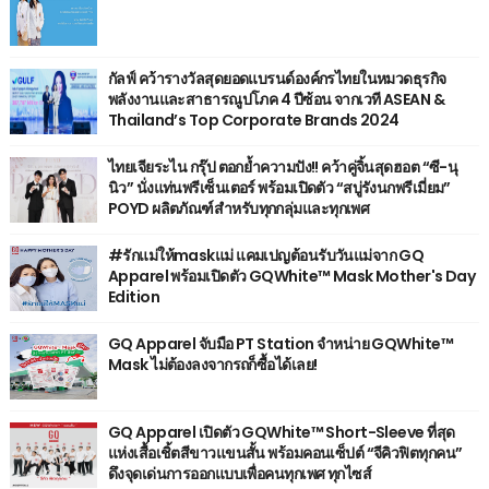
กัลฟ์ คว้ารางวัลสุดยอดแบรนด์องค์กรไทยในหมวดธุรกิจ
พลังงานและสาธารณูปโภค 4 ปีซ้อน จากเวที ASEAN &
Thailand’s Top Corporate Brands 2024
ไทยเจียระไน กรุ๊ป ตอกย้ำความปัง!! คว้าคู่จิ้นสุดฮอต “ซี-นุ
นิว” นั่งแท่นพรีเซ็นเตอร์ พร้อมเปิดตัว “สบู่รังนกพรีเมี่ยม”
POYD ผลิตภัณฑ์สำหรับทุกกลุ่มและทุกเพศ
#รักแม่ให้maskแม่ แคมเปญต้อนรับวันแม่จาก GQ
Apparel พร้อมเปิดตัว GQWhite™ Mask Mother's Day
Edition
GQ Apparel จับมือ PT Station จำหน่าย GQWhite™
Mask ไม่ต้องลงจากรถก็ซื้อได้เลย!
GQ Apparel เปิดตัว GQWhite™ Short-Sleeve ที่สุด
แห่งเสื้อเชิ้ตสีขาวแขนสั้น พร้อมคอนเซ็ปต์ “จีคิวฟิตทุกคน”
ดึงจุดเด่นการออกแบบเพื่อคนทุกเพศ ทุกไซส์