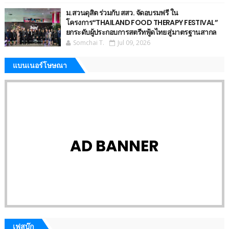
ม.สวนดุสิต ร่วมกับ สสว. จัดอบรมฟรี ใน
โครงการ“THAILAND FOOD THERAPY FESTIVAL”
ยกระดับผู้ประกอบการสตรีทฟู้ดไทย สู่มาตรฐานสากล
Somchai T.
Jul 09, 2026
แบนเนอร์โษษณา
AD BANNER
เฟสบุ๊ก