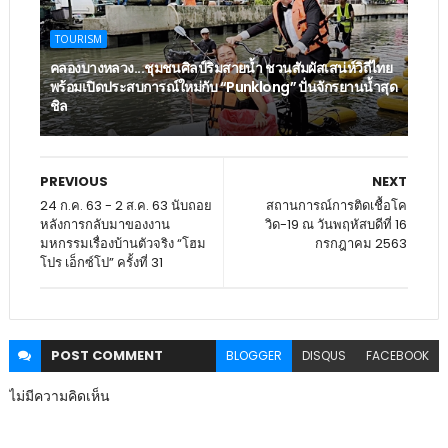
TOURISM
คลองบางหลวง...ชุมชนศิลป์ริมสายน้ำ ชวนสัมผัสเสน่ห์วิถีไทย
พร้อมเปิดประสบการณ์ใหม่กับ “Punklong” ปั่นจักรยานน้ำสุด
ชิล
PREVIOUS
NEXT
24 ก.ค. 63 - 2 ส.ค. 63 นับถอย
สถานการณ์การติดเชื้อโค
หลังการกลับมาของงาน
วิด-19 ณ วันพฤหัสบดีที่ 16
มหกรรมเรื่องบ้านตัวจริง “โฮม
กรกฎาคม 2563
โปร เอ็กซ์โป” ครั้งที่ 31
POST
COMMENT
BLOGGER
DISQUS
FACEBOOK
ไม่มีความคิดเห็น