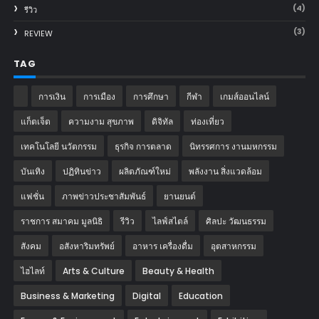
(4)
รีวิว
(3)
REVIEW
TAG
การเงิน
การเมือง
การศึกษา
กีฬา
เกมส์ออนไลน์
แก็ตเจ็ต
ความงาม สุขภาพ
ดิจิทัล
ท่องเที่ยว
เทคโนโลยี นวัตกรรม
ธุรกิจ การตลาด
นิทรรศการ งานมหกรรม
บันเทิง
ปฏิทินข่าว
ผลิตภัณฑ์ใหม่
พลังงาน สิ่งแวดล้อม
แฟชั่น
ภาพข่าวประชาสัมพันธ์
‎ยานยนต์‎
ราชการ สมาคม มูลนิธิ
รีวิว
ไลฟ์สไตล์
ศิลปะ วัฒนธรรม
สังคม
อสังหาริมทรัพย์
อาหาร เครื่องดื่ม
อุตสาหกรรม
ไฮไลท์
Arts & Culture
Beauty & Health
Business & Marketing
Digital
Education