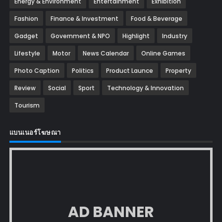
Energy & Environment
Entertainment
Exhibition
Fashion
Finance & Investment
Food & Beverage
Gadget
Government & NPO
Highlight
Industry
Lifestyle
Motor
News Calendar
Online Games
Photo Caption
Politics
Product Launce
Property
Review
Social
Sport
Technology & Innovation
Tourism
แบนเนอร์โฆษณา
AD BANNER