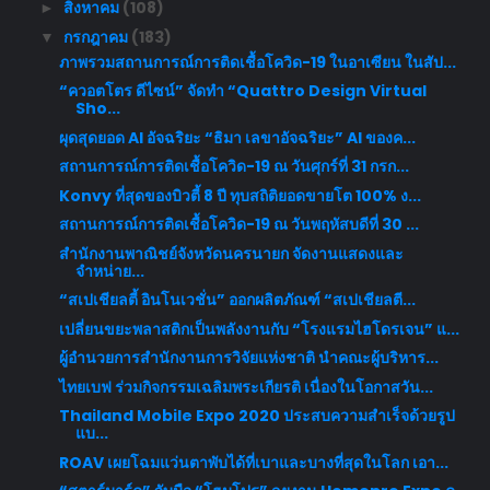
สิงหาคม
(108)
►
กรกฎาคม
(183)
▼
ภาพรวมสถานการณ์การติดเชื้อโควิด-19 ในอาเซียน ในสัป...
“ควอตโตร ดีไซน์” จัดทำ “Quattro Design Virtual
Sho...
ผุดสุดยอด AI อัจฉริยะ “ธิมา เลขาอัจฉริยะ” AI ของค...
สถานการณ์การติดเชื้อโควิด-19 ณ วันศุกร์ที่ 31 กรก...
Konvy ที่สุดของบิวตี้ 8 ปี ทุบสถิติยอดขายโต 100% ง...
สถานการณ์การติดเชื้อโควิด-19 ณ วันพฤหัสบดีที่ 30 ...
สำนักงานพาณิชย์จังหวัดนครนายก จัดงานแสดงและ
จำหน่าย...
“สเปเชียลตี้ อินโนเวชั่น” ออกผลิตภัณฑ์ “สเปเชียลตี...
เปลี่ยนขยะพลาสติกเป็นพลังงานกับ “โรงแรมไฮโดรเจน” แ...
ผู้อำนวยการสำนักงานการวิจัยแห่งชาติ นำคณะผู้บริหาร...
ไทยเบฟ ร่วมกิจกรรมเฉลิมพระเกียรติ เนื่องในโอกาสวัน...
Thailand Mobile Expo 2020 ประสบความสำเร็จด้วยรูป
แบ...
ROAV เผยโฉมแว่นตาพับได้ที่เบาและบางที่สุดในโลก เอา...