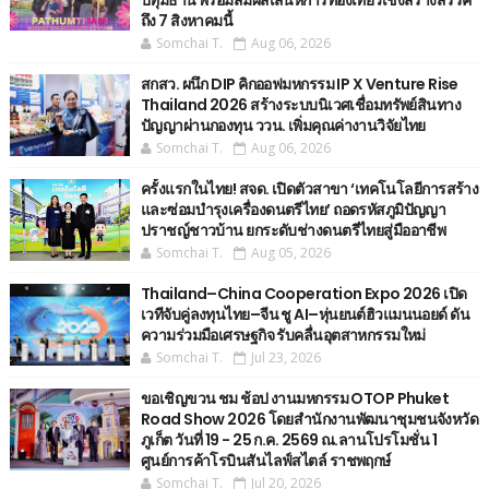
ถึง 7 สิงหาคมนี้
Somchai T.
Aug 06, 2026
สกสว. ผนึก DIP คิกออฟมหกรรม IP X Venture Rise
Thailand 2026 สร้างระบบนิเวศเชื่อมทรัพย์สินทาง
ปัญญาผ่านกองทุน ววน. เพิ่มคุณค่างานวิจัยไทย
Somchai T.
Aug 06, 2026
ครั้งแรกในไทย! สจด. เปิดตัวสาขา ‘เทคโนโลยีการสร้าง
และซ่อมบำรุงเครื่องดนตรีไทย’ ​ถอดรหัสภูมิปัญญา
ปราชญ์ชาวบ้าน ยกระดับช่างดนตรีไทยสู่มืออาชีพ
Somchai T.
Aug 05, 2026
Thailand–China Cooperation Expo 2026 เปิด
เวทีจับคู่ลงทุนไทย–จีน ชู AI–หุ่นยนต์ฮิวแมนนอยด์ ดัน
ความร่วมมือเศรษฐกิจ รับคลื่นอุตสาหกรรมใหม่
Somchai T.
Jul 23, 2026
ขอเชิญขวน ชม ช้อป งานมหกรรม OTOP Phuket
Road Show 2026 โดยสำนักงานพัฒนาชุมชนจังหวัด
ภูเก็ต วันที่ 19 - 25 ก.ค. 2569 ณ.ลานโปรโมชั่น 1
ศูนย์การค้าโรบินสันไลฟ์สไตล์ ราชพฤกษ์
Somchai T.
Jul 20, 2026