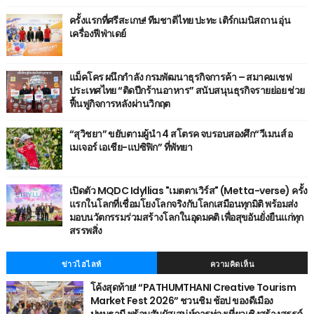
ครั้งแรกที่ศรีสะเกษ! ทีมชาติไทย ปะทะ เติร์กเมนิสถาน อุ่น
เครื่องฟีฟ่าเดย์
แม็คโคร ผนึกกำลัง กรมพัฒนาธุรกิจการค้า – สมาคมเชฟ
ประเทศไทย “ติดปีกร้านอาหาร” สนับสนุนธุรกิจรายย่อย ช่วย
ฟื้นฟูกิจการหลังผ่านวิกฤต
“สุวิชยา” ขยับตามผู้นำ 4 สโตรค จบรอบสองศึก“วีเมนส์ อ
เมเจอร์ เอเชีย-แปซิฟิก” ที่พัทยา
เปิดตัว MQDC Idyllias "เมตตาเวิร์ส" (Metta-verse) ครั้ง
แรกในโลกที่เชื่อมโยงโลกจริงกับโลกเสมือนทุกมิติ พร้อมส่ง
มอบนวัตกรรมร่วมสร้างโลกในอุดมคติ เพื่อสุขอันยั่งยืนแก่ทุก
สรรพสิ่ง
ข่าวไฮไลท์
ความคิดเห็น
โค้งสุดท้าย! “PATHUMTHANI Creative Tourism
Market Fest 2026” ชวนชิม ช้อป ของดีเมือง
ปทุมธานี พร้อมสัมผัสเสน่ห์การท่องเที่ยวเชิงสร้างสรรค์