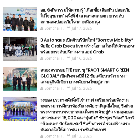
อย. จัดกิจกรรมให้ความรู้ "เลือกซื้อ เลือกกิน ปลอดภัย
ใส่ใจสุขภาพ" ครั้งที่ 4 ณ ตลาดสด อตก. ยกระดับ
ตลาดสดปลอดภัยใจกลางเมืองกรุง
Somchai T.
Jul 17, 2026
B Autohaus เปิดตัวบริษัทใหม่ “Borrow Mobility”
จับมือ Grab Executive สร้างโอกาสใหม่ให้เจ้าของรถ
พร้อมยกระดับบริการผ่านแอป Grab
Somchai T.
Jul 16, 2026
ฉลองครบรอบ 11 ปี กยท. ชู “RAOT SMART GREEN
GLOBAL” เปิดทิศทางปีที่ 12 ขับเคลื่อนนวัตกรรม–
เศรษฐกิจสีเขียว ยกระดับยางไทยสู่สากล
Somchai T.
Jul 15, 2026
ระยอง ประกาศศักดิ์ศรีเจ้าภาพ! เตรียมพร้อมจัดงาน
มหกรรมการศึกษาท้องถิ่นระดับชาติสุดยิ่งใหญ่ ชิงถ้วย
พระราชทานพระบาทสมเด็จพระเจ้าอยู่หัว รวมสุดยอด
เยาวชนกว่า 15,000 คน “บุ๋มบิ๋ม” ชัชชุอร “สอง” วิภาวี
“น้องเนย“ นักร้องแชมป์ ชิงช้าสวรรค์ ร่วมสร้างแรง
บันดาลใจให้เยาวชน ประชันศักยภาพ
Somchai T.
Jul 13, 2026