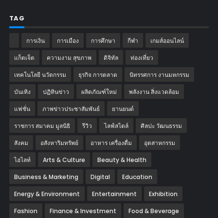
TAG
การเงิน
การเมือง
การศึกษา
กีฬา
เกมส์ออนไลน์
แก็ตเจ็ต
ความงาม สุขภาพ
ดิจิทัล
ท่องเที่ยว
เทคโนโลยี นวัตกรรม
ธุรกิจ การตลาด
นิทรรศการ งานมหกรรม
บันเทิง
ปฏิทินข่าว
ผลิตภัณฑ์ใหม่
พลังงาน สิ่งแวดล้อม
แฟชั่น
ภาพข่าวประชาสัมพันธ์
‎ยานยนต์‎
ราชการ สมาคม มูลนิธิ
รีวิว
ไลฟ์สไตล์
ศิลปะ วัฒนธรรม
สังคม
อสังหาริมทรัพย์
อาหาร เครื่องดื่ม
อุตสาหกรรม
ไฮไลท์
Arts & Culture
Beauty & Health
Business & Marketing
Digital
Education
Energy & Environment
Entertainment
Exhibition
Fashion
Finance & Investment
Food & Beverage