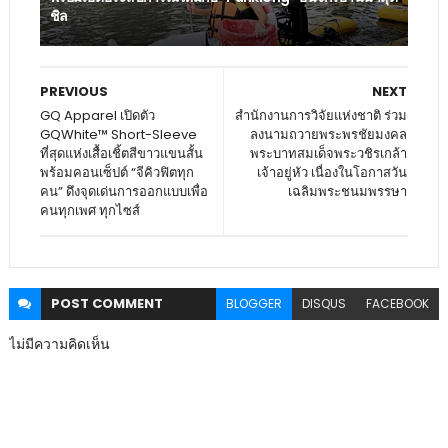
ชิล
PREVIOUS
NEXT
GQ Apparel เปิดตัว
สำนักงานการวิจัยแห่งชาติ ร่วม
GQWhite™ Short-Sleeve
ลงนามถวายพระพรชัยมงคล
ที่สุดแห่งเสื้อเชิ้ตสีขาวแขนสั้น
พระบาทสมเด็จพระวชิรเกล้า
พร้อมคอนเซ็ปต์ “จีคิวฟิตทุก
เจ้าอยู่หัว เนื่องในโอกาสวัน
คน” ดึงจุดเด่นการออกแบบเพื่อ
เฉลิมพระชนมพรรษา
คนทุกเพศ ทุกไซส์
POST
COMMENT
BLOGGER
DISQUS
FACEBOOK
ไม่มีความคิดเห็น