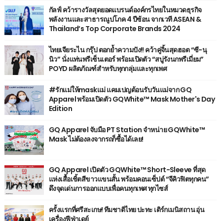
กัลฟ์ คว้ารางวัลสุดยอดแบรนด์องค์กรไทยในหมวดธุรกิจ
พลังงานและสาธารณูปโภค 4 ปีซ้อน จากเวที ASEAN &
Thailand’s Top Corporate Brands 2024
ไทยเจียระไน กรุ๊ป ตอกย้ำความปัง!! คว้าคู่จิ้นสุดฮอต “ซี-นุ
นิว” นั่งแท่นพรีเซ็นเตอร์ พร้อมเปิดตัว “สบู่รังนกพรีเมี่ยม”
POYD ผลิตภัณฑ์สำหรับทุกกลุ่มและทุกเพศ
#รักแม่ให้maskแม่ แคมเปญต้อนรับวันแม่จาก GQ
Apparel พร้อมเปิดตัว GQWhite™ Mask Mother's Day
Edition
GQ Apparel จับมือ PT Station จำหน่าย GQWhite™
Mask ไม่ต้องลงจากรถก็ซื้อได้เลย!
GQ Apparel เปิดตัว GQWhite™ Short-Sleeve ที่สุด
แห่งเสื้อเชิ้ตสีขาวแขนสั้น พร้อมคอนเซ็ปต์ “จีคิวฟิตทุกคน”
ดึงจุดเด่นการออกแบบเพื่อคนทุกเพศ ทุกไซส์
ครั้งแรกที่ศรีสะเกษ! ทีมชาติไทย ปะทะ เติร์กเมนิสถาน อุ่น
เครื่องฟีฟ่าเดย์