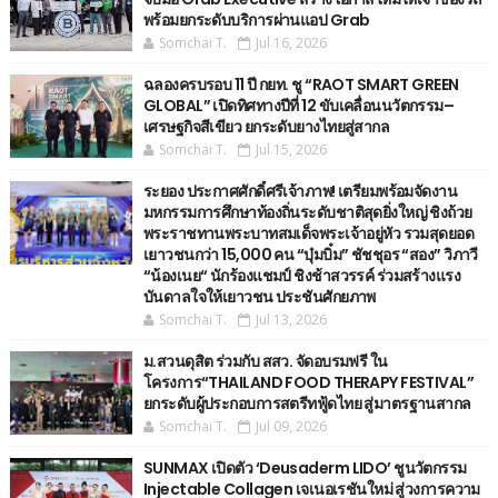
พร้อมยกระดับบริการผ่านแอป Grab
Somchai T.
Jul 16, 2026
ฉลองครบรอบ 11 ปี กยท. ชู “RAOT SMART GREEN
GLOBAL” เปิดทิศทางปีที่ 12 ขับเคลื่อนนวัตกรรม–
เศรษฐกิจสีเขียว ยกระดับยางไทยสู่สากล
Somchai T.
Jul 15, 2026
ระยอง ประกาศศักดิ์ศรีเจ้าภาพ! เตรียมพร้อมจัดงาน
มหกรรมการศึกษาท้องถิ่นระดับชาติสุดยิ่งใหญ่ ชิงถ้วย
พระราชทานพระบาทสมเด็จพระเจ้าอยู่หัว รวมสุดยอด
เยาวชนกว่า 15,000 คน “บุ๋มบิ๋ม” ชัชชุอร “สอง” วิภาวี
“น้องเนย“ นักร้องแชมป์ ชิงช้าสวรรค์ ร่วมสร้างแรง
บันดาลใจให้เยาวชน ประชันศักยภาพ
Somchai T.
Jul 13, 2026
ม.สวนดุสิต ร่วมกับ สสว. จัดอบรมฟรี ใน
โครงการ“THAILAND FOOD THERAPY FESTIVAL”
ยกระดับผู้ประกอบการสตรีทฟู้ดไทย สู่มาตรฐานสากล
Somchai T.
Jul 09, 2026
SUNMAX เปิดตัว ‘Deusaderm LIDO’ ชูนวัตกรรม
Injectable Collagen เจเนอเรชันใหม่ สู่วงการความ