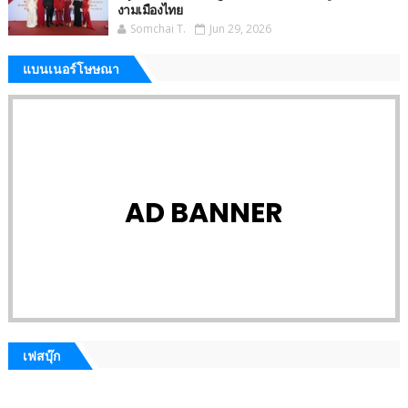
งามเมืองไทย
Somchai T.
Jun 29, 2026
แบนเนอร์โษษณา
AD BANNER
เฟสบุ๊ก