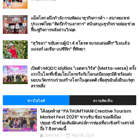
แม็คโคร ผนึกกำลัง กรมพัฒนาธุรกิจการค้า – สมาคมเชฟ
ประเทศไทย “ติดปีกร้านอาหาร” สนับสนุนธุรกิจรายย่อย ช่วย
ฟื้นฟูกิจการหลังผ่านวิกฤต
“สุวิชยา” ขยับตามผู้นำ 4 สโตรค จบรอบสองศึก“วีเมนส์ อ
เมเจอร์ เอเชีย-แปซิฟิก” ที่พัทยา
เปิดตัว MQDC Idyllias "เมตตาเวิร์ส" (Metta-verse) ครั้ง
แรกในโลกที่เชื่อมโยงโลกจริงกับโลกเสมือนทุกมิติ พร้อมส่ง
มอบนวัตกรรมร่วมสร้างโลกในอุดมคติ เพื่อสุขอันยั่งยืนแก่ทุก
สรรพสิ่ง
ข่าวไฮไลท์
ความคิดเห็น
โค้งสุดท้าย! “PATHUMTHANI Creative Tourism
Market Fest 2026” ชวนชิม ช้อป ของดีเมือง
ปทุมธานี พร้อมสัมผัสเสน่ห์การท่องเที่ยวเชิงสร้างสรรค์
ถึง 7 สิงหาคมนี้
Somchai T.
Aug 06, 2026