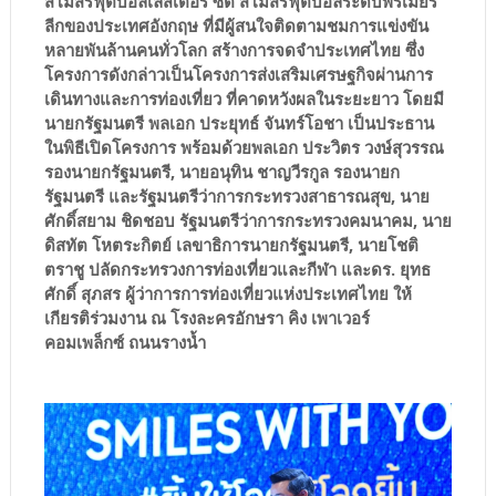
สโมสรฟุตบอลเลสเตอร์ ซิตี้ สโมสรฟุตบอลระดับพรีเมียร์
ลีกของประเทศอังกฤษ ที่มีผู้สนใจติดตามชมการแข่งขัน
หลายพันล้านคนทั่วโลก สร้างการจดจำประเทศไทย ซึ่ง
โครงการดังกล่าวเป็นโครงการส่งเสริมเศรษฐกิจผ่านการ
เดินทางและการท่องเที่ยว ที่คาดหวังผลในระยะยาว โดยมี
นายกรัฐมนตรี พลเอก ประยุทธ์ จันทร์โอชา เป็นประธาน
ในพิธีเปิดโครงการ พร้อมด้วยพลเอก ประวิตร วงษ์สุวรรณ
รองนายกรัฐมนตรี, นายอนุทิน ชาญวีรกูล รองนายก
รัฐมนตรี และรัฐมนตรีว่าการกระทรวงสาธารณสุข, นาย
ศักดิ์สยาม ชิดชอบ รัฐมนตรีว่าการกระทรวงคมนาคม, นาย
ดิสทัต โหตระกิตย์ เลขาธิการนายกรัฐมนตรี, นายโชติ
ตราชู ปลัดกระทรวงการท่องเที่ยวและกีฬา และดร. ยุทธ
ศักดิ์ สุภสร ผู้ว่าการการท่องเที่ยวแห่งประเทศไทย ให้
เกียรติร่วมงาน ณ โรงละครอักษรา คิง เพาเวอร์
คอมเพล็กซ์ ถนนรางน้ำ