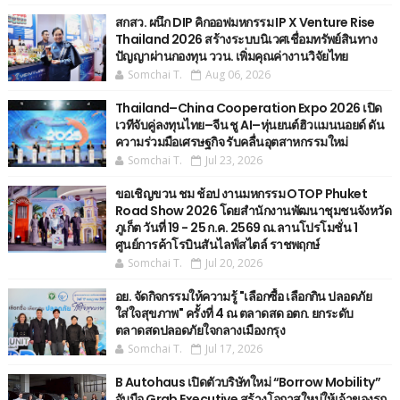
สกสว. ผนึก DIP คิกออฟมหกรรม IP X Venture Rise
Thailand 2026 สร้างระบบนิเวศเชื่อมทรัพย์สินทาง
ปัญญาผ่านกองทุน ววน. เพิ่มคุณค่างานวิจัยไทย
Somchai T.
Aug 06, 2026
Thailand–China Cooperation Expo 2026 เปิด
เวทีจับคู่ลงทุนไทย–จีน ชู AI–หุ่นยนต์ฮิวแมนนอยด์ ดัน
ความร่วมมือเศรษฐกิจ รับคลื่นอุตสาหกรรมใหม่
Somchai T.
Jul 23, 2026
ขอเชิญขวน ชม ช้อป งานมหกรรม OTOP Phuket
Road Show 2026 โดยสำนักงานพัฒนาชุมชนจังหวัด
ภูเก็ต วันที่ 19 - 25 ก.ค. 2569 ณ.ลานโปรโมชั่น 1
ศูนย์การค้าโรบินสันไลฟ์สไตล์ ราชพฤกษ์
Somchai T.
Jul 20, 2026
อย. จัดกิจกรรมให้ความรู้ "เลือกซื้อ เลือกกิน ปลอดภัย
ใส่ใจสุขภาพ" ครั้งที่ 4 ณ ตลาดสด อตก. ยกระดับ
ตลาดสดปลอดภัยใจกลางเมืองกรุง
Somchai T.
Jul 17, 2026
B Autohaus เปิดตัวบริษัทใหม่ “Borrow Mobility”
จับมือ Grab Executive สร้างโอกาสใหม่ให้เจ้าของรถ