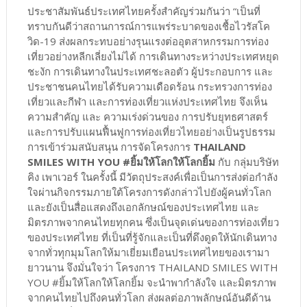
ประชาสัมพันธ์ประเทศไทยครั้งสำคัญร่วมกันว่า “เป็นที่
ทราบกันดีว่าสถานการณ์การแพร่ระบาดของเชื้อไวรัสโค
วิด-19 ส่งผลกระทบอย่างรุนแรงต่ออุตสาหกรรมการท่อง
เที่ยวอย่างหลีกเลี่ยงไม่ได้ การเดินทางระหว่างประเทศหยุด
ชะงัก การเดินทางในประเทศชะลอตัว ผู้ประกอบการ และ
ประชาชนคนไทยได้รับความเดือดร้อน กระทรวงการท่อง
เที่ยวและกีฬา และการท่องเที่ยวแห่งประเทศไทย จึงเห็น
ความสำคัญ และ ความเร่งด่วนของ การปรับยุทธศาสตร์
และการปรับแผนฟื้นฟูการท่องเที่ยวไทยอย่างเป็นรูปธรรม
การเข้าร่วมสนับสนุน การจัดโครงการ
THAILAND
SMILES WITH YOU #ยิ้มให้โลกให้โลกยิ้ม
กับ กลุ่มบริษัท
คิง เพาเวอร์ ในครั้งนี้ มีวัตถุประสงค์เพื่อเป็นการส่งต่อกำลัง
ใจผ่านกิจกรรมภายใต้โครงการดังกล่าวไปยังผู้คนทั่วโลก
และยังเป็นสื่อแสดงถึงเอกลักษณ์ของประเทศไทย และ
มิตรภาพจากคนไทยทุกคน ซึ่งเป็นจุดเด่นของการท่องเที่ยว
ของประเทศไทย ที่เป็นที่รู้จักและเป็นที่ดึงดูดให้นักเดินทาง
จากทั่วทุกมุมโลกให้มาเยี่ยมเยือนประเทศไทยของเรามา
ยาวนาน จึงมั่นใจว่า โครงการ THAILAND SMILES WITH
YOU #ยิ้มให้โลกให้โลกยิ้ม จะนำพากำลังใจ และมิตรภาพ
จากคนไทยไปถึงคนทั่วโลก ส่งผลต่อภาพลักษณ์อันดีด้าน