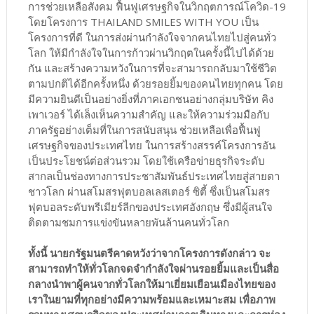
การช่วยเหลือสังคม ฟื้นฟูเศรษฐกิจในวิกฤตการณ์โควิด-19
โดยโครงการ THAILAND SMILES WITH YOU เป็น
โครงการที่ดี ในการส่งผ่านกำลังใจจากคนไทยไปสู่คนทั่ว
โลก ให้มีกำลังใจในการก้าวผ่านวิกฤตในครั้งนี้ไปได้ด้วย
กัน และสร้างความหวังในการที่จะสามารถกลับมาใช้ชีวิต
ตามปกติได้อีกครั้งหนึ่ง ด้วยรอยยิ้มของคนไทยทุกคน โดย
มีความยินดีเป็นอย่างยิ่งที่ภาคเอกชนอย่างกลุ่มบริษัท คิง
เพาเวอร์ ได้เล็งเห็นความสำคัญ และให้ความร่วมมือกับ
ภาครัฐอย่างเต็มที่ในการสนับสนุน ช่วยเหลือเพื่อฟื้นฟู
เศรษฐกิจของประเทศไทย ในการสร้างสรรค์โครงการอัน
เป็นประโยชน์ต่อส่วนรวม โดยใช้เครือข่ายธุรกิจระดับ
สากลเป็นช่องทางการประชาสัมพันธ์ประเทศไทยสู่สายตา
ชาวโลก ผ่านสโมสรฟุตบอลเลสเตอร์ ซิตี้ ซึ่งเป็นสโมสร
ฟุตบอลระดับพรีเมียร์ลีกของประเทศอังกฤษ ซึ่งมีผู้สนใจ
ติดตามชมการแข่งขันหลายพันล้านคนทั่วโลก
ทั้งนี้ นายกรัฐมนตรีคาดหวังว่าจากโครงการดังกล่าว จะ
สามารถทำให้ทั่วโลกจดจำกำลังใจผ่านรอยยิ้มและเป็นสื่อ
กลางนำพาผู้คนจากทั่วโลกให้มาเยี่ยมเยือนเมืองไทยของ
เราในยามที่ทุกอย่างมีความพร้อมและเหมาะสม เพื่อภาพ