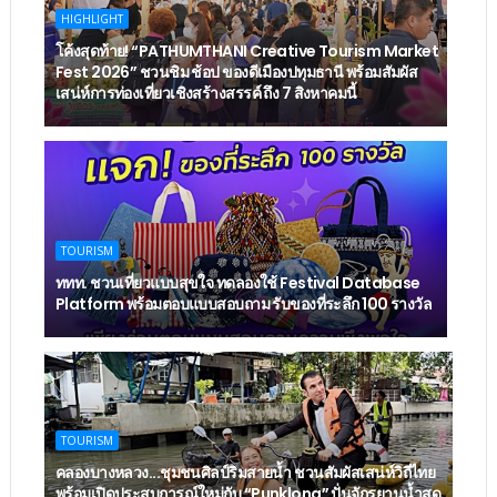
HIGHLIGHT
โค้งสุดท้าย! “PATHUMTHANI Creative Tourism Market
Fest 2026” ชวนชิม ช้อป ของดีเมืองปทุมธานี พร้อมสัมผัส
เสน่ห์การท่องเที่ยวเชิงสร้างสรรค์ ถึง 7 สิงหาคมนี้
TOURISM
ททท. ชวนเที่ยวแบบสุขใจ ทดลองใช้ Festival Database
Platform พร้อมตอบแบบสอบถาม รับของที่ระลึก 100 รางวัล
TOURISM
คลองบางหลวง...ชุมชนศิลป์ริมสายน้ำ ชวนสัมผัสเสน่ห์วิถีไทย
พร้อมเปิดประสบการณ์ใหม่กับ “Punklong” ปั่นจักรยานน้ำสุด