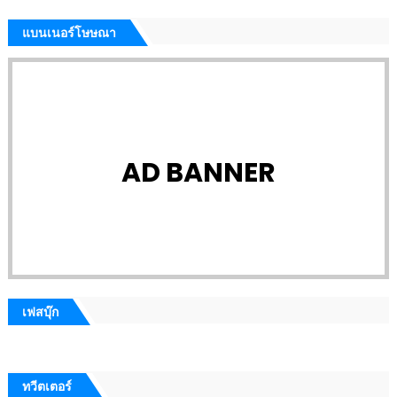
แบนเนอร์โษษณา
AD BANNER
เฟสบุ๊ก
ทวีตเตอร์