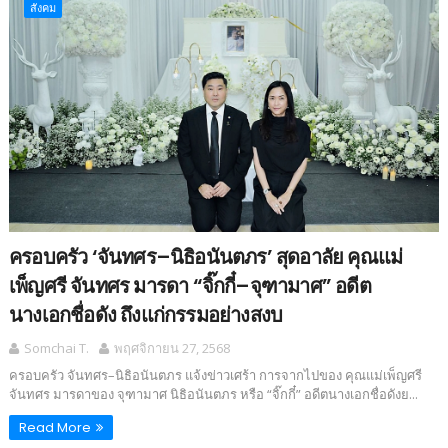
สังคม
ครอบครัว ‘จันทศร–นิธิอนันตภร’ สุดอาลัย คุณแม่
เพ็ญศรี จันทศร มารดา “จิ๊กกี๋–จุฑามาศ” อดีต
นางเอกชื่อดัง ถึงแก่กรรมอย่างสงบ
Somchai T.
พฤศจิกายน 27, 2568
ครอบครัว จันทศร–นิธิอนันตภร แจ้งข่าวเศร้า การจากไปของ คุณแม่เพ็ญศรี
จันทศร มารดาของ จุฑามาศ นิธิอนันตภร หรือ “จิ๊กกี๋” อดีตนางเอกชื่อดังย...
Read More