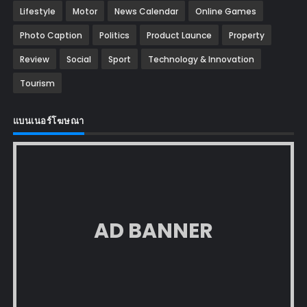
Lifestyle
Motor
News Calendar
Online Games
Photo Caption
Politics
Product Launce
Property
Review
Social
Sport
Technology & Innovation
Tourism
แบนเนอร์โฆษณา
AD BANNER