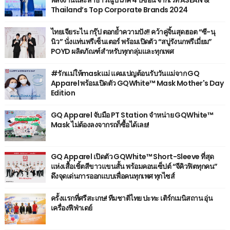
พลังงานและสาธารณูปโภค 4 ปีซ้อน จากเวที ASEAN &
Thailand’s Top Corporate Brands 2024
ไทยเจียระไน กรุ๊ป ตอกย้ำความปัง!! คว้าคู่จิ้นสุดฮอต “ซี-นุ
นิว” นั่งแท่นพรีเซ็นเตอร์ พร้อมเปิดตัว “สบู่รังนกพรีเมี่ยม”
POYD ผลิตภัณฑ์สำหรับทุกกลุ่มและทุกเพศ
#รักแม่ให้maskแม่ แคมเปญต้อนรับวันแม่จาก GQ
Apparel พร้อมเปิดตัว GQWhite™ Mask Mother's Day
Edition
GQ Apparel จับมือ PT Station จำหน่าย GQWhite™
Mask ไม่ต้องลงจากรถก็ซื้อได้เลย!
GQ Apparel เปิดตัว GQWhite™ Short-Sleeve ที่สุด
แห่งเสื้อเชิ้ตสีขาวแขนสั้น พร้อมคอนเซ็ปต์ “จีคิวฟิตทุกคน”
ดึงจุดเด่นการออกแบบเพื่อคนทุกเพศ ทุกไซส์
ครั้งแรกที่ศรีสะเกษ! ทีมชาติไทย ปะทะ เติร์กเมนิสถาน อุ่น
เครื่องฟีฟ่าเดย์