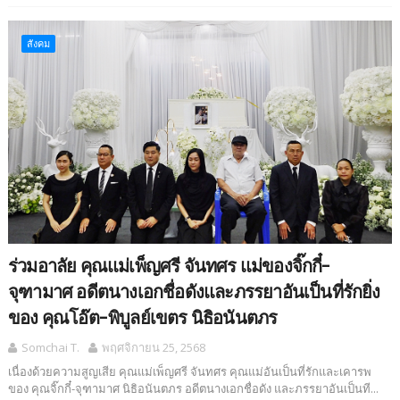
สังคม
ร่วมอาลัย คุณแม่เพ็ญศรี จันทศร แม่ของจิ๊กกี๋-
จุฑามาศ อดีตนางเอกชื่อดังและภรรยาอันเป็นที่รักยิ่ง
ของ คุณโอ๊ต-พิบูลย์เขตร นิธิอนันตภร
Somchai T.
พฤศจิกายน 25, 2568
เนื่องด้วยความสูญเสีย คุณแม่เพ็ญศรี จันทศร คุณแม่อันเป็นที่รักและเคารพ
ของ คุณจิ๊กกี๋-จุฑามาศ นิธิอนันตภร อดีตนางเอกชื่อดัง และภรรยาอันเป็นที...