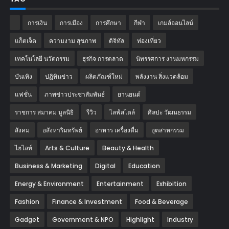
การเงิน
การเมือง
การศึกษา
กีฬา
เกมส์ออนไลน์
แก็ตเจ็ต
ความงาม สุขภาพ
ดิจิทัล
ท่องเที่ยว
เทคโนโลยี นวัตกรรม
ธุรกิจ การตลาด
นิทรรศการ งานมหกรรม
บันเทิง
ปฏิทินข่าว
ผลิตภัณฑ์ใหม่
พลังงาน สิ่งแวดล้อม
แฟชั่น
ภาพข่าวประชาสัมพันธ์
‎ยานยนต์‎
ราชการ สมาคม มูลนิธิ
รีวิว
ไลฟ์สไตล์
ศิลปะ วัฒนธรรม
สังคม
อสังหาริมทรัพย์
อาหาร เครื่องดื่ม
อุตสาหกรรม
ไฮไลท์
Arts & Culture
Beauty & Health
Business & Marketing
Digital
Education
Energy & Environment
Entertainment
Exhibition
Fashion
Finance & Investment
Food & Beverage
Gadget
Government & NPO
Highlight
Industry