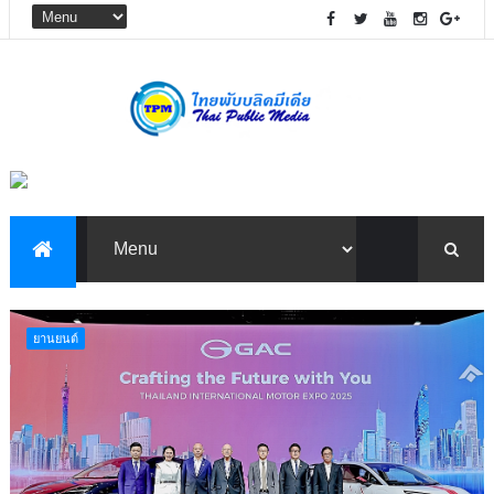
‎ยานยนต์‎