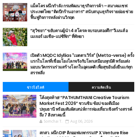
แม็คโคร ผนึกกำลัง กรมพัฒนาธุรกิจการค้า – สมาคมเชฟ
ประเทศไทย “ติดปีกร้านอาหาร” สนับสนุนธุรกิจรายย่อย ช่วย
ฟื้นฟูกิจการหลังผ่านวิกฤต
“สุวิชยา” ขยับตามผู้นำ 4 สโตรค จบรอบสองศึก“วีเมนส์ อ
เมเจอร์ เอเชีย-แปซิฟิก” ที่พัทยา
เปิดตัว MQDC Idyllias "เมตตาเวิร์ส" (Metta-verse) ครั้ง
แรกในโลกที่เชื่อมโยงโลกจริงกับโลกเสมือนทุกมิติ พร้อมส่ง
มอบนวัตกรรมร่วมสร้างโลกในอุดมคติ เพื่อสุขอันยั่งยืนแก่ทุก
สรรพสิ่ง
ข่าวไฮไลท์
ความคิดเห็น
โค้งสุดท้าย! “PATHUMTHANI Creative Tourism
Market Fest 2026” ชวนชิม ช้อป ของดีเมือง
ปทุมธานี พร้อมสัมผัสเสน่ห์การท่องเที่ยวเชิงสร้างสรรค์
ถึง 7 สิงหาคมนี้
Somchai T.
Aug 06, 2026
สกสว. ผนึก DIP คิกออฟมหกรรม IP X Venture Rise