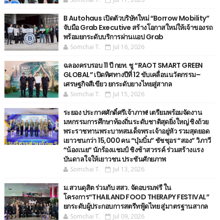
B Autohaus เปิดตัวบริษัทใหม่ “Borrow Mobility”
จับมือ Grab Executive สร้างโอกาสใหม่ให้เจ้าของรถ
พร้อมยกระดับบริการผ่านแอป Grab
Somchai T.
Jul 16, 2026
ฉลองครบรอบ 11 ปี กยท. ชู “RAOT SMART GREEN
GLOBAL” เปิดทิศทางปีที่ 12 ขับเคลื่อนนวัตกรรม–
เศรษฐกิจสีเขียว ยกระดับยางไทยสู่สากล
Somchai T.
Jul 15, 2026
ระยอง ประกาศศักดิ์ศรีเจ้าภาพ! เตรียมพร้อมจัดงาน
มหกรรมการศึกษาท้องถิ่นระดับชาติสุดยิ่งใหญ่ ชิงถ้วย
พระราชทานพระบาทสมเด็จพระเจ้าอยู่หัว รวมสุดยอด
เยาวชนกว่า 15,000 คน “บุ๋มบิ๋ม” ชัชชุอร “สอง” วิภาวี
“น้องเนย“ นักร้องแชมป์ ชิงช้าสวรรค์ ร่วมสร้างแรง
บันดาลใจให้เยาวชน ประชันศักยภาพ
Somchai T.
Jul 13, 2026
ม.สวนดุสิต ร่วมกับ สสว. จัดอบรมฟรี ใน
โครงการ“THAILAND FOOD THERAPY FESTIVAL”
ยกระดับผู้ประกอบการสตรีทฟู้ดไทย สู่มาตรฐานสากล
Somchai T.
Jul 09, 2026