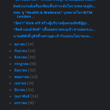
Deli แบรนด์เครื่องเขียนชั้นนำระดับโลก รุกตลาดภูมิภ...
ททท. ชู “Health & Wellness” บุกตลาดโลก WTM
London ...
“อัครา” Kick off สร้างผู้บริบาลคุ้มครองสิทธิผู้สูง...
“คิดซ์ แอนด์ คิทซ์” ปลื้มยอดขายทะลุเป้า สานต่อกระแ...
นายอดิศักดิ์ ภูสิทธิ์วงศานุยุต เข้ารับมอบนโยบายและ...
ตุลาคม
(20)
►
กันยายน
(22)
►
สิงหาคม
(30)
►
กรกฎาคม
(19)
►
มิถุนายน
(32)
►
พฤษภาคม
(23)
►
เมษายน
(31)
►
มีนาคม
(32)
►
กุมภาพันธ์
(24)
►
มกราคม
(16)
►