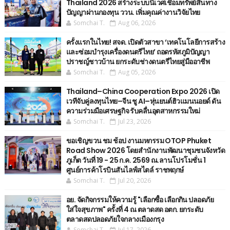
Thailand 2026 สร้างระบบนิเวศเชื่อมทรัพย์สินทาง
ปัญญาผ่านกองทุน ววน. เพิ่มคุณค่างานวิจัยไทย
Somchai T.
Aug 06, 2026
ครั้งแรกในไทย! สจด. เปิดตัวสาขา ‘เทคโนโลยีการสร้าง
และซ่อมบำรุงเครื่องดนตรีไทย’ ​ถอดรหัสภูมิปัญญา
ปราชญ์ชาวบ้าน ยกระดับช่างดนตรีไทยสู่มืออาชีพ
Somchai T.
Aug 05, 2026
Thailand–China Cooperation Expo 2026 เปิด
เวทีจับคู่ลงทุนไทย–จีน ชู AI–หุ่นยนต์ฮิวแมนนอยด์ ดัน
ความร่วมมือเศรษฐกิจ รับคลื่นอุตสาหกรรมใหม่
Somchai T.
Jul 23, 2026
ขอเชิญขวน ชม ช้อป งานมหกรรม OTOP Phuket
Road Show 2026 โดยสำนักงานพัฒนาชุมชนจังหวัด
ภูเก็ต วันที่ 19 - 25 ก.ค. 2569 ณ.ลานโปรโมชั่น 1
ศูนย์การค้าโรบินสันไลฟ์สไตล์ ราชพฤกษ์
Somchai T.
Jul 20, 2026
อย. จัดกิจกรรมให้ความรู้ "เลือกซื้อ เลือกกิน ปลอดภัย
ใส่ใจสุขภาพ" ครั้งที่ 4 ณ ตลาดสด อตก. ยกระดับ
ตลาดสดปลอดภัยใจกลางเมืองกรุง
Somchai T.
Jul 17, 2026