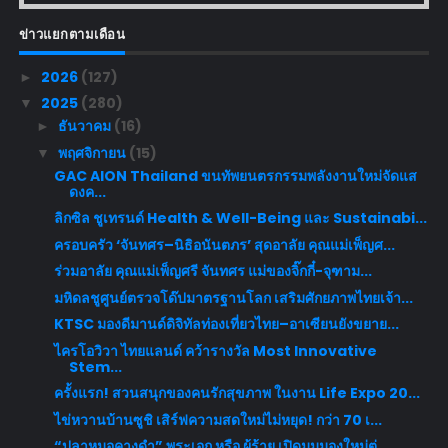
ข่าวแยกตามเดือน
2026
(127)
►
2025
(280)
▼
ธันวาคม
(16)
►
พฤศจิกายน
(15)
▼
GAC AION Thailand ขนทัพยนตรกรรมพลังงานใหม่จัดแส
ดงค...
ลิกซิล ชูเทรนด์ Health & Well-Being และ Sustainabi...
ครอบครัว ‘จันทศร–นิธิอนันตภร’ สุดอาลัย คุณแม่เพ็ญศ...
ร่วมอาลัย คุณแม่เพ็ญศรี จันทศร แม่ของจิ๊กกี๋-จุฑาม...
มหิดลชูศูนย์ตรวจโด๊ปมาตรฐานโลก เสริมศักยภาพไทยเจ้า...
KTSC มองดีมานด์ดิจิทัลท่องเที่ยวไทย–อาเซียนยังขยาย...
ไครโอวิวา ไทยแลนด์ คว้ารางวัล Most Innovative
Stem...
ครั้งแรก! สวนสนุกของคนรักสุขภาพ ในงาน Life Expo 20...
ไข่หวานบ้านซูชิ เสิร์ฟความสดใหม่ไม่หยุด! กว่า 70 เ...
“ปลาหมอคางดำ” พระเอก หรือ ผู้ร้าย เปิดมุมมองใหม่ต่...