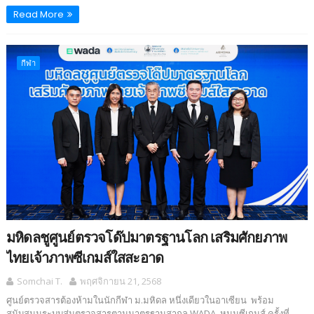
Read More
กีฬา
มหิดลชูศูนย์ตรวจโด๊ปมาตรฐานโลก เสริมศักยภาพ
ไทยเจ้าภาพซีเกมส์ใสสะอาด
Somchai T.
พฤศจิกายน 21, 2568
ศูนย์ตรวจสารต้องห้ามในนักกีฬา ม.มหิดล หนึ่งเดียวในอาเซียน พร้อม
สนับสนุนระบบสุ่มตรวจสารตามมาตรฐานสากล WADA หนุนซีเกมส์ ครั้งที่