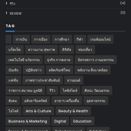
(4)
รีวิว
(3)
REVIEW
TAG
การเงิน
การเมือง
การศึกษา
กีฬา
เกมส์ออนไลน์
แก็ตเจ็ต
ความงาม สุขภาพ
ดิจิทัล
ท่องเที่ยว
เทคโนโลยี นวัตกรรม
ธุรกิจ การตลาด
นิทรรศการ งานมหกรรม
บันเทิง
ปฏิทินข่าว
ผลิตภัณฑ์ใหม่
พลังงาน สิ่งแวดล้อม
แฟชั่น
ภาพข่าวประชาสัมพันธ์
‎ยานยนต์‎
ราชการ สมาคม มูลนิธิ
รีวิว
ไลฟ์สไตล์
ศิลปะ วัฒนธรรม
สังคม
อสังหาริมทรัพย์
อาหาร เครื่องดื่ม
อุตสาหกรรม
ไฮไลท์
Arts & Culture
Beauty & Health
Business & Marketing
Digital
Education