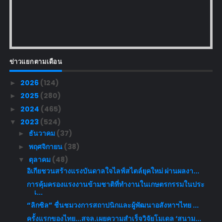
ข่าวแยกตามเดือน
2026
(124)
►
2025
(280)
►
2024
(465)
►
2023
(524)
▼
ธันวาคม
(37)
►
พฤศจิกายน
(38)
►
ตุลาคม
(48)
▼
อิเกียชวนสร้างแรงบันดาลใจไลฟ์สไตล์ยุคใหม่ ผ่านผลงา...
การคุ้มครองแรงงานข้ามชาติที่ทำงานในเกษตรกรรมในประ
เ...
“ลิกซิล” ชื่นชมวงการสถาปนิกและผู้พัฒนาอสังหาฯไทย ...
ครั้งแรกของไทย...สจล.เผยความสำเร็จวิจัยโมเดล ‘สนาม...