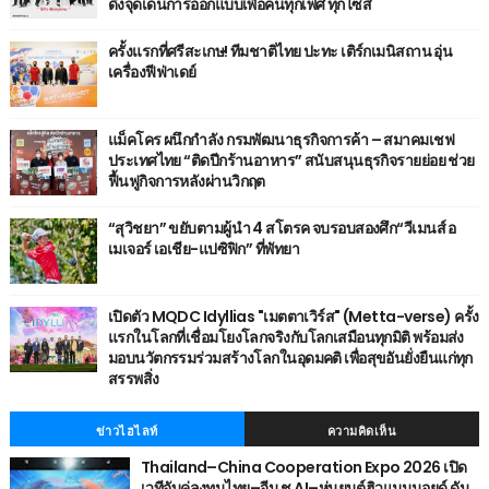
ดึงจุดเด่นการออกแบบเพื่อคนทุกเพศ ทุกไซส์
ครั้งแรกที่ศรีสะเกษ! ทีมชาติไทย ปะทะ เติร์กเมนิสถาน อุ่น
เครื่องฟีฟ่าเดย์
แม็คโคร ผนึกกำลัง กรมพัฒนาธุรกิจการค้า – สมาคมเชฟ
ประเทศไทย “ติดปีกร้านอาหาร” สนับสนุนธุรกิจรายย่อย ช่วย
ฟื้นฟูกิจการหลังผ่านวิกฤต
“สุวิชยา” ขยับตามผู้นำ 4 สโตรค จบรอบสองศึก“วีเมนส์ อ
เมเจอร์ เอเชีย-แปซิฟิก” ที่พัทยา
เปิดตัว MQDC Idyllias "เมตตาเวิร์ส" (Metta-verse) ครั้ง
แรกในโลกที่เชื่อมโยงโลกจริงกับโลกเสมือนทุกมิติ พร้อมส่ง
มอบนวัตกรรมร่วมสร้างโลกในอุดมคติ เพื่อสุขอันยั่งยืนแก่ทุก
สรรพสิ่ง
ข่าวไฮไลท์
ความคิดเห็น
Thailand–China Cooperation Expo 2026 เปิด
เวทีจับคู่ลงทุนไทย–จีน ชู AI–หุ่นยนต์ฮิวแมนนอยด์ ดัน