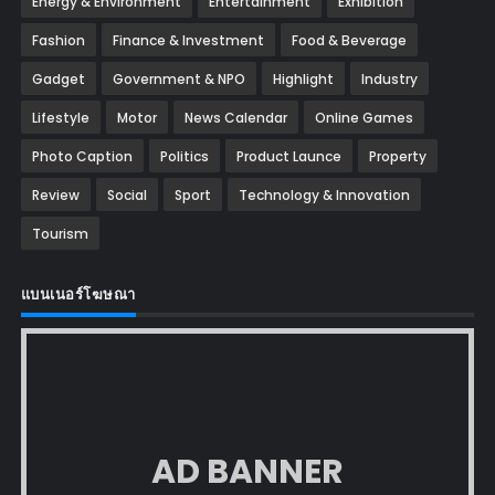
Energy & Environment
Entertainment
Exhibition
Fashion
Finance & Investment
Food & Beverage
Gadget
Government & NPO
Highlight
Industry
Lifestyle
Motor
News Calendar
Online Games
Photo Caption
Politics
Product Launce
Property
Review
Social
Sport
Technology & Innovation
Tourism
แบนเนอร์โฆษณา
AD BANNER