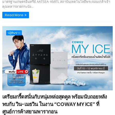
มาตรฐานเกษตรอินทรีย์ AATSEA- KMITL สถาบันเทคโนโลยีพระจอมเกล้าเจ้า
คุณทหารลาดกระบัง...
Read More
ปฏิทินข่าว
เตรียมกรี้ดสนั่นกับหนุ่มหล่อสุดคูล พร้อมนับถอยหลัง
พบกับ วิน-เมธวิน ในงาน “COWAY MY ICE” ที่
ศูนย์การค้าสยามพารากอน