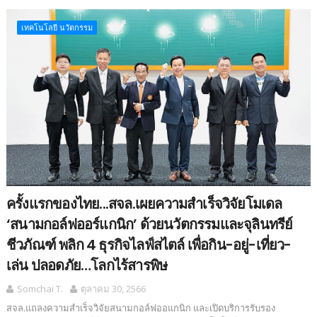
เทคโนโลยี นวัตกรรม
ครั้งแรกของไทย...สจล.เผยความสำเร็จวิจัยโมเดล
‘สนามกอล์ฟออร์แกนิก’ ด้วยนวัตกรรมและจุลินทรีย์
ชีวภัณฑ์ พลิก 4 ธุรกิจไลฟ์สไตล์ เพื่อกิน-อยู่-เที่ยว-
เล่น ปลอดภัย…โลกไร้สารพิษ
Somchai T.
ตุลาคม 30, 2566
สจล.แถลงความสำเร็จวิจัยสนามกอล์ฟออแกนิก และเปิดบริการรับรอง