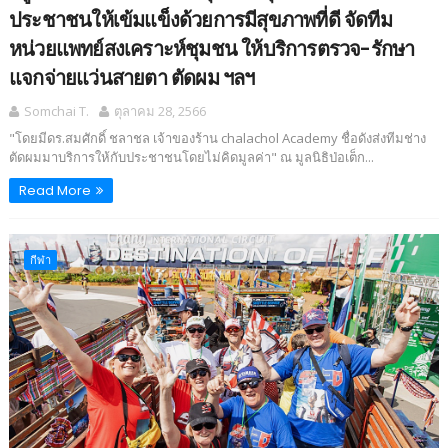
ประชาชนให้เข้มแข็งด้วยการมีสุขภาพที่ดี จัดทีม
หน่วยแพทย์สงเคราะห์ชุมชน ให้บริการตรวจ-รักษา
แจกจ่ายแว่นสายตา ตัดผม ฯลฯ
Somchai T.
ตุลาคม 28, 2566
"โดยมีดร.สมศักดิ์ ชลาชล เจ้าของร้าน chalachol Academy ชื่อดังส่งทีมช่าง
ตัดผมมาบริการให้กับประชาชนโดยไม่คิดมูลค่า" ณ มูลนิธิป่อเต็ก...
Read More
กีฬา