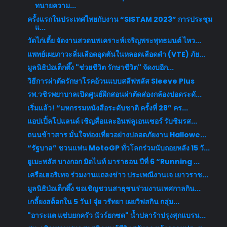
ทนายความ...
ครั้งแรกในประเทศไทยกับงาน “SISTAM 2023” การประชุม
แ...
วัดไก่เตี้ย จัดงานสวดนพเคราะห์เจริญพระพุทธมนต์ ไหว...
แพทย์เผยภาวะลิ่มเลือดอุดตันในหลอดเลือดดำ (VTE) ภัย...
มูลนิธิป่อเต็กตึ๊ง "ช่วยชีวิต รักษาชีวิต" จัดงบอีก...
วิธีการผ่าตัดรักษาโรคอ้วนแบบสลีฟพลัส Sleeve Plus
รพ.วชิรพยาบาลเปิดศูนย์ฝึกสอนผ่าตัดส่องกล้องปอดระดั...
เริ่มแล้ว! “มหกรรมหนังสือระดับชาติ ครั้งที่ 28” คร...
แอปเปิ้ลโปแลนด์ เชิญสื่อและอินฟลูเอนเซอร์ รับชิมรส...
ถนนข้าวสาร มั่นใจท่องเที่ยวอย่างปลอดภัยงาน Hallowe...
“รัฐบาล” ชวนแฟน MotoGP ทั่วโลกร่วมนับถอยหลัง 15 วั...
ยูเมะพลัส บางกอก มิดไนท์ มาราธอน ปีที่ 6 “Running ...
เครือเฮอริเทจ ร่วมงานแถลงข่าว ประเพณีงานเจ เยาวราช...
มูลนิธิป่อเต็กตึ๊ง ขอเชิญชวนสาธุชนร่วมงานเทศกาลกิน...
เกลี้ยงสต็อกใน 5 วัน! จุ๋ย วรัทยา เผยวิฟสกิน กลุ่ม...
"อาระแต แซ่บยกครัว นัวร์ยกซด" น้ำปลาร้าปรุงสุกแบรน...