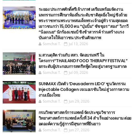
ระยอง ประกาศศักดิ์ศรีเจ้าภาพ! เตรียมพร้อมจัดงาน
มหกรรมการศึกษาท้องถิ่นระดับชาติสุดยิ่งใหญ่ ชิงถ้วย
พระราชทานพระบาทสมเด็จพระเจ้าอยู่หัว รวมสุดยอด
เยาวชนกว่า 15,000 คน “บุ๋มบิ๋ม” ชัชชุอร “สอง” วิภาวี
“น้องเนย“ นักร้องแชมป์ ชิงช้าสวรรค์ ร่วมสร้างแรง
บันดาลใจให้เยาวชน ประชันศักยภาพ
Somchai T.
Jul 13, 2026
ม.สวนดุสิต ร่วมกับ สสว. จัดอบรมฟรี ใน
โครงการ“THAILAND FOOD THERAPY FESTIVAL”
ยกระดับผู้ประกอบการสตรีทฟู้ดไทย สู่มาตรฐานสากล
Somchai T.
Jul 09, 2026
SUNMAX เปิดตัว ‘Deusaderm LIDO’ ชูนวัตกรรม
Injectable Collagen เจเนอเรชันใหม่ สู่วงการความ
งามเมืองไทย
Somchai T.
Jun 29, 2026
กรมวิทยาศาสตร์การแพทย์ จัดประชุมวิชาการ
วิทยาศาสตร์การแพทย์ ครั้งที่ 34 สำเร็จอย่างงดงาม ต่อย
อดองค์ความรู้สู่การมีสุขภาพที่ยืนยาว
Somchai T.
Jun 27, 2026