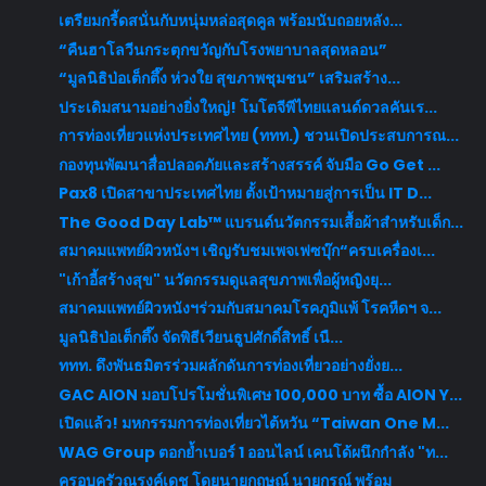
เตรียมกรี้ดสนั่นกับหนุ่มหล่อสุดคูล พร้อมนับถอยหลัง...
“คืนฮาโลวีนกระตุกขวัญกับโรงพยาบาลสุดหลอน”
“มูลนิธิป่อเต็กตึ๊ง ห่วงใย สุขภาพชุมชน” เสริมสร้าง...
ประเดิมสนามอย่างยิ่งใหญ่! โมโตจีพีไทยแลนด์ดวลคันเร...
การท่องเที่ยวแห่งประเทศไทย (ททท.) ชวนเปิดประสบการณ...
กองทุนพัฒนาสื่อปลอดภัยและสร้างสรรค์ จับมือ Go Get ...
Pax8 เปิดสาขาประเทศไทย ตั้งเป้าหมายสู่การเป็น IT D...
The Good Day Lab™ แบรนด์นวัตกรรมเสื้อผ้าสำหรับเด็ก...
สมาคมแพทย์ผิวหนังฯ เชิญรับชมเพจเฟซบุ๊ก“ครบเครื่องเ...
"เก้าอี้สร้างสุข" นวัตกรรมดูแลสุขภาพเพื่อผู้หญิงยุ...
สมาคมแพทย์ผิวหนังฯร่วมกับสมาคมโรคภูมิแพ้ โรคหืดฯ จ...
มูลนิธิป่อเต็กตึ๊ง จัดพิธีเวียนธูปศักดิ์สิทธิ์ เนื...
ททท. ดึงพันธมิตรร่วมผลักดันการท่องเที่ยวอย่างยั่งย...
GAC AION มอบโปรโมชั่นพิเศษ 100,000 บาท ซื้อ AION Y...
เปิดแล้ว! มหกรรมการท่องเที่ยวไต้หวัน “Taiwan One M...
WAG Group ตอกย้ำเบอร์ 1 ออนไลน์ เคนโด้ผนึกกำลัง "ท...
ครอบครัวณรงค์เดช โดยนายกฤษณ์ นายกรณ์ พร้อม