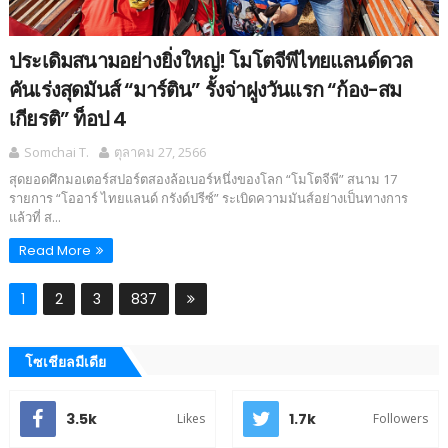
ประเดิมสนามอย่างยิ่งใหญ่! โมโตจีพีไทยแลนด์ดวล
คันเร่งสุดมันส์ “มาร์ติน” รั้งจ่าฝูงวันแรก “ก้อง-สม
เกียรติ” ท็อป 4
Somchai T.
ตุลาคม 27, 2566
สุดยอดศึกมอเตอร์สปอร์ตสองล้อเบอร์หนึ่งของโลก “โมโตจีพี” สนาม 17
รายการ “โออาร์ ไทยแลนด์ กรังด์ปรีซ์” ระเบิดความมันส์อย่างเป็นทางการ
แล้วที่ ส...
Read More
1
2
3
837
โซเชียลมีเดีย
3.5k
1.7k
Likes
Followers