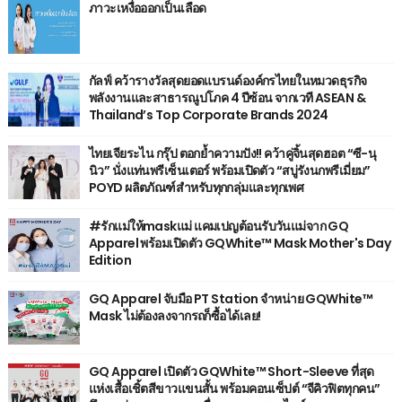
ภาวะเหงื่อออกเป็นเลือด
กัลฟ์ คว้ารางวัลสุดยอดแบรนด์องค์กรไทยในหมวดธุรกิจ
พลังงานและสาธารณูปโภค 4 ปีซ้อน จากเวที ASEAN &
Thailand’s Top Corporate Brands 2024
ไทยเจียระไน กรุ๊ป ตอกย้ำความปัง!! คว้าคู่จิ้นสุดฮอต “ซี-นุ
นิว” นั่งแท่นพรีเซ็นเตอร์ พร้อมเปิดตัว “สบู่รังนกพรีเมี่ยม”
POYD ผลิตภัณฑ์สำหรับทุกกลุ่มและทุกเพศ
#รักแม่ให้maskแม่ แคมเปญต้อนรับวันแม่จาก GQ
Apparel พร้อมเปิดตัว GQWhite™ Mask Mother's Day
Edition
GQ Apparel จับมือ PT Station จำหน่าย GQWhite™
Mask ไม่ต้องลงจากรถก็ซื้อได้เลย!
GQ Apparel เปิดตัว GQWhite™ Short-Sleeve ที่สุด
แห่งเสื้อเชิ้ตสีขาวแขนสั้น พร้อมคอนเซ็ปต์ “จีคิวฟิตทุกคน”