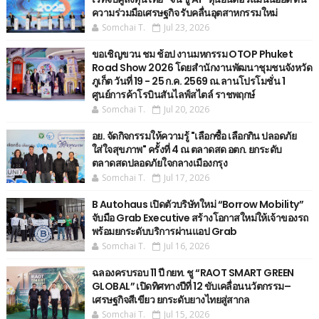
ความร่วมมือเศรษฐกิจ รับคลื่นอุตสาหกรรมใหม่
Somchai T.
Jul 23, 2026
ขอเชิญขวน ชม ช้อป งานมหกรรม OTOP Phuket
Road Show 2026 โดยสำนักงานพัฒนาชุมชนจังหวัด
ภูเก็ต วันที่ 19 - 25 ก.ค. 2569 ณ.ลานโปรโมชั่น 1
ศูนย์การค้าโรบินสันไลฟ์สไตล์ ราชพฤกษ์
Somchai T.
Jul 20, 2026
อย. จัดกิจกรรมให้ความรู้ "เลือกซื้อ เลือกกิน ปลอดภัย
ใส่ใจสุขภาพ" ครั้งที่ 4 ณ ตลาดสด อตก. ยกระดับ
ตลาดสดปลอดภัยใจกลางเมืองกรุง
Somchai T.
Jul 17, 2026
B Autohaus เปิดตัวบริษัทใหม่ “Borrow Mobility”
จับมือ Grab Executive สร้างโอกาสใหม่ให้เจ้าของรถ
พร้อมยกระดับบริการผ่านแอป Grab
Somchai T.
Jul 16, 2026
ฉลองครบรอบ 11 ปี กยท. ชู “RAOT SMART GREEN
GLOBAL” เปิดทิศทางปีที่ 12 ขับเคลื่อนนวัตกรรม–
เศรษฐกิจสีเขียว ยกระดับยางไทยสู่สากล
Somchai T.
Jul 15, 2026