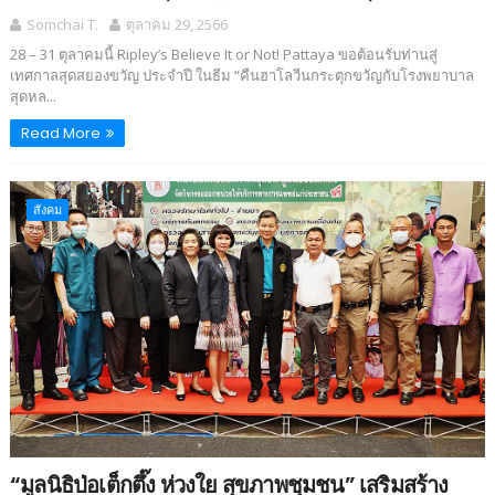
Somchai T.
ตุลาคม 29, 2566
28 – 31 ตุลาคมนี้ Ripley’s Believe It or Not! Pattaya ขอต้อนรับท่านสู่
เทศกาลสุดสยองขวัญ ประจำปี ในธีม “คืนฮาโลวีนกระตุกขวัญกับโรงพยาบาล
สุดหล...
Read More
สังคม
“มูลนิธิป่อเต็กตึ๊ง ห่วงใย สุขภาพชุมชน” เสริมสร้าง