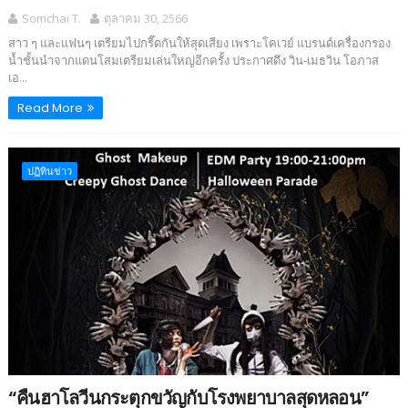
Somchai T.
ตุลาคม 30, 2566
สาว ๆ และแฟนๆ เตรียมไปกรี๊ดกันให้สุดเสียง เพราะโคเวย์ แบรนด์เครื่องกรอง
น้ำชั้นนำจากแดนโสมเตรียมเล่นใหญ่อีกครั้ง ประกาศดึง วิน-เมธวิน โอภาส
เอ...
Read More
ปฏิทินข่าว
“คืนฮาโลวีนกระตุกขวัญกับโรงพยาบาลสุดหลอน”