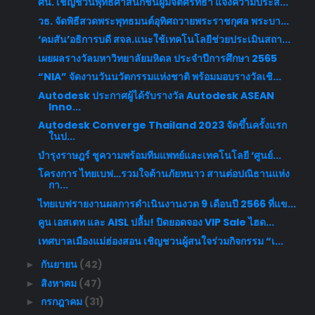
ศน. เชิญชวนพุทธศาสนิกชนผู้มีจิตศรัทธา แจ้งความประส...
วธ. จัดพิธีสวดพระพุทธมนต์อุทิศถวายพระราชกุศล พระบา...
‘คมสัน’อธิการบดี สจล.แนะใช้เทคโนโลยีช่วยประเมินสถา...
เผยผลรางวัลมหาวิทยาลัยมหิดล ประจำปีการศึกษา 2565
“NIA” จัดงานวันนวัตกรรมแห่งชาติ พร้อมมอบรางวัลเชิ...
Autodesk ประกาศผู้ได้รับรางวัล Autodesk ASEAN
Inno...
Autodesk Converge Thailand 2023 จัดขึ้นครั้งแรก
ในป...
บำรุงราษฎร์ ชูความพร้อมทีมแพทย์และเทคโนโลยี ‘ศูนย์...
โครงการ ไทยเบฟ…รวมใจต้านภัยหนาว สานต่อปณิธานแห่ง
กา...
ไทยเบฟรายงานผลการดำเนินงานงวด 9 เดือนปี 2566 ที่แข...
คูน เอสเตท และ AISL ปลื้ม! ปิดยอดจอง VIP Sale ไฮด...
เทศบาลเมืองแม่ฮ่องสอน เชิญชวนผู้สนใจร่วมกิจกรรม “เ...
กันยายน
(42)
►
สิงหาคม
(47)
►
กรกฎาคม
(31)
►