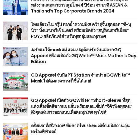
พลังงานและสาธารณูปโภค 4 ปีซ้อน จากเวที ASEAN &
Thailand’s Top Corporate Brands 2024
ไทยเจียระไน กรุ๊ป ตอกย้ำความปัง!! คว้าคู่จิ้นสุดฮอต “ซี-นุ
นิว” นั่งแท่นพรีเซ็นเตอร์ พร้อมเปิดตัว “สบู่รังนกพรีเมี่ยม”
POYD ผลิตภัณฑ์สำหรับทุกกลุ่มและทุกเพศ
#รักแม่ให้maskแม่ แคมเปญต้อนรับวันแม่จาก GQ
Apparel พร้อมเปิดตัว GQWhite™ Mask Mother's Day
Edition
GQ Apparel จับมือ PT Station จำหน่าย GQWhite™
Mask ไม่ต้องลงจากรถก็ซื้อได้เลย!
GQ Apparel เปิดตัว GQWhite™ Short-Sleeve ที่สุด
แห่งเสื้อเชิ้ตสีขาวแขนสั้น พร้อมคอนเซ็ปต์ “จีคิวฟิตทุกคน”
ดึงจุดเด่นการออกแบบเพื่อคนทุกเพศ ทุกไซส์
ครั้งแรกที่ศรีสะเกษ! ทีมชาติไทย ปะทะ เติร์กเมนิสถาน อุ่น
เครื่องฟีฟ่าเดย์