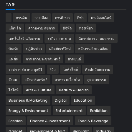
TAG
การเงิน
การเมือง
การศึกษา
กีฬา
เกมส์ออนไลน์
แก็ตเจ็ต
ความงาม สุขภาพ
ดิจิทัล
ท่องเที่ยว
เทคโนโลยี นวัตกรรม
ธุรกิจ การตลาด
นิทรรศการ งานมหกรรม
บันเทิง
ปฏิทินข่าว
ผลิตภัณฑ์ใหม่
พลังงาน สิ่งแวดล้อม
แฟชั่น
ภาพข่าวประชาสัมพันธ์
‎ยานยนต์‎
ราชการ สมาคม มูลนิธิ
รีวิว
ไลฟ์สไตล์
ศิลปะ วัฒนธรรม
สังคม
อสังหาริมทรัพย์
อาหาร เครื่องดื่ม
อุตสาหกรรม
ไฮไลท์
Arts & Culture
Beauty & Health
Business & Marketing
Digital
Education
Energy & Environment
Entertainment
Exhibition
Fashion
Finance & Investment
Food & Beverage
Gadget
Government & NPO
Highlight
Industry