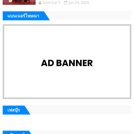
Somchai T.
Jun 29, 2026
แบนเนอร์โษษณา
AD BANNER
เฟสบุ๊ก