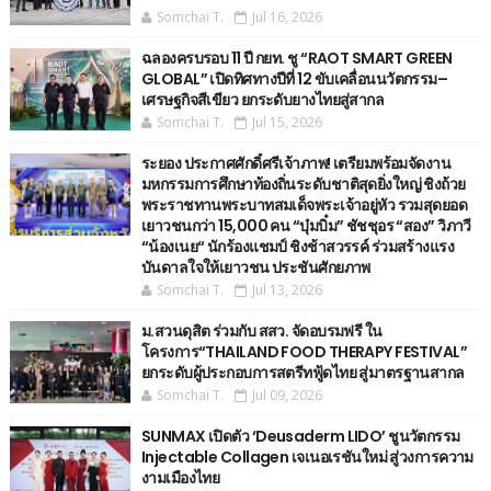
Somchai T.
Jul 16, 2026
ฉลองครบรอบ 11 ปี กยท. ชู “RAOT SMART GREEN
GLOBAL” เปิดทิศทางปีที่ 12 ขับเคลื่อนนวัตกรรม–
เศรษฐกิจสีเขียว ยกระดับยางไทยสู่สากล
Somchai T.
Jul 15, 2026
ระยอง ประกาศศักดิ์ศรีเจ้าภาพ! เตรียมพร้อมจัดงาน
มหกรรมการศึกษาท้องถิ่นระดับชาติสุดยิ่งใหญ่ ชิงถ้วย
พระราชทานพระบาทสมเด็จพระเจ้าอยู่หัว รวมสุดยอด
เยาวชนกว่า 15,000 คน “บุ๋มบิ๋ม” ชัชชุอร “สอง” วิภาวี
“น้องเนย“ นักร้องแชมป์ ชิงช้าสวรรค์ ร่วมสร้างแรง
บันดาลใจให้เยาวชน ประชันศักยภาพ
Somchai T.
Jul 13, 2026
ม.สวนดุสิต ร่วมกับ สสว. จัดอบรมฟรี ใน
โครงการ“THAILAND FOOD THERAPY FESTIVAL”
ยกระดับผู้ประกอบการสตรีทฟู้ดไทย สู่มาตรฐานสากล
Somchai T.
Jul 09, 2026
SUNMAX เปิดตัว ‘Deusaderm LIDO’ ชูนวัตกรรม
Injectable Collagen เจเนอเรชันใหม่ สู่วงการความ
งามเมืองไทย