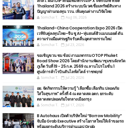
สกสว. ผนึก DIP คิกออฟมหกรรม IP X Venture Rise
Thailand 2026 สร้างระบบนิเวศเชื่อมทรัพย์สินทาง
ปัญญาผ่านกองทุน ววน. เพิ่มคุณค่างานวิจัยไทย
Somchai T.
Aug 06, 2026
Thailand–China Cooperation Expo 2026 เปิด
เวทีจับคู่ลงทุนไทย–จีน ชู AI–หุ่นยนต์ฮิวแมนนอยด์ ดัน
ความร่วมมือเศรษฐกิจ รับคลื่นอุตสาหกรรมใหม่
Somchai T.
Jul 23, 2026
ขอเชิญขวน ชม ช้อป งานมหกรรม OTOP Phuket
Road Show 2026 โดยสำนักงานพัฒนาชุมชนจังหวัด
ภูเก็ต วันที่ 19 - 25 ก.ค. 2569 ณ.ลานโปรโมชั่น 1
ศูนย์การค้าโรบินสันไลฟ์สไตล์ ราชพฤกษ์
Somchai T.
Jul 20, 2026
อย. จัดกิจกรรมให้ความรู้ "เลือกซื้อ เลือกกิน ปลอดภัย
ใส่ใจสุขภาพ" ครั้งที่ 4 ณ ตลาดสด อตก. ยกระดับ
ตลาดสดปลอดภัยใจกลางเมืองกรุง
Somchai T.
Jul 17, 2026
B Autohaus เปิดตัวบริษัทใหม่ “Borrow Mobility”
จับมือ Grab Executive สร้างโอกาสใหม่ให้เจ้าของรถ
พร้อมยกระดับบริการผ่านแอป Grab