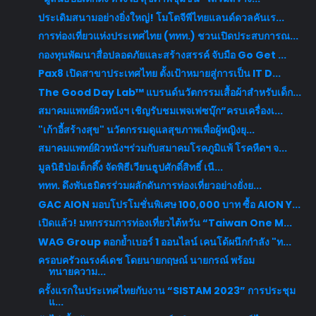
ประเดิมสนามอย่างยิ่งใหญ่! โมโตจีพีไทยแลนด์ดวลคันเร...
การท่องเที่ยวแห่งประเทศไทย (ททท.) ชวนเปิดประสบการณ...
กองทุนพัฒนาสื่อปลอดภัยและสร้างสรรค์ จับมือ Go Get ...
Pax8 เปิดสาขาประเทศไทย ตั้งเป้าหมายสู่การเป็น IT D...
The Good Day Lab™ แบรนด์นวัตกรรมเสื้อผ้าสำหรับเด็ก...
สมาคมแพทย์ผิวหนังฯ เชิญรับชมเพจเฟซบุ๊ก“ครบเครื่องเ...
"เก้าอี้สร้างสุข" นวัตกรรมดูแลสุขภาพเพื่อผู้หญิงยุ...
สมาคมแพทย์ผิวหนังฯร่วมกับสมาคมโรคภูมิแพ้ โรคหืดฯ จ...
มูลนิธิป่อเต็กตึ๊ง จัดพิธีเวียนธูปศักดิ์สิทธิ์ เนื...
ททท. ดึงพันธมิตรร่วมผลักดันการท่องเที่ยวอย่างยั่งย...
GAC AION มอบโปรโมชั่นพิเศษ 100,000 บาท ซื้อ AION Y...
เปิดแล้ว! มหกรรมการท่องเที่ยวไต้หวัน “Taiwan One M...
WAG Group ตอกย้ำเบอร์ 1 ออนไลน์ เคนโด้ผนึกกำลัง "ท...
ครอบครัวณรงค์เดช โดยนายกฤษณ์ นายกรณ์ พร้อม
ทนายความ...
ครั้งแรกในประเทศไทยกับงาน “SISTAM 2023” การประชุม
แ...