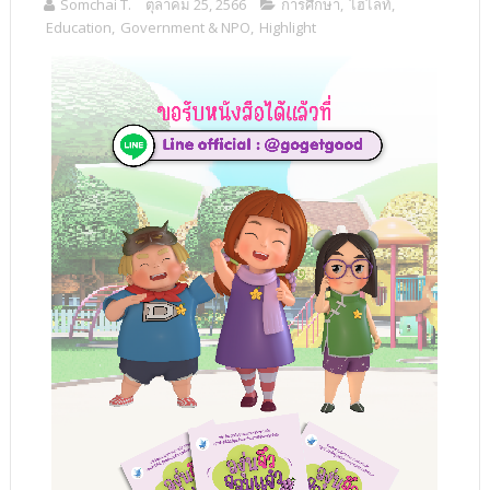
Somchai T.
ตุลาคม 25, 2566
การศึกษา
,
ไฮไลท์
,
Education
,
Government & NPO
,
Highlight