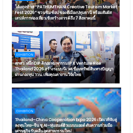
โค้งสุดท้าย! “PATHUMTHANI Creative Tourism Market
Fest 2026” ชวนชิม ช้อป ของดีเมืองปทุมธานี พร้อมสัมผัส
เสน่ห์การท่องเที่ยวเชิงสร้างสรรค์ ถึง 7 สิงหาคมนี้
EXHIBITION
สกสว. ผนึก DIP คิกออฟมหกรรม IP X Venture Rise
Thailand 2026 สร้างระบบนิเวศเชื่อมทรัพย์สินทางปัญญา
ผ่านกองทุน ววน. เพิ่มคุณค่างานวิจัยไทย
EXHIBITION
Thailand–China Cooperation Expo 2026 เปิดเวทีจับคู่
ลงทุนไทย–จีน ชู AI–หุ่นยนต์ฮิวแมนนอยด์ ดันความร่วมมือ
เศรษฐกิจ รับคลื่นอุตสาหกรรมใหม่