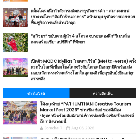
แม็คโคร ผนึกกำลัง กรมพัฒนาธุรกิจการค้า – สมาคมเชฟ
ประเทศไทย “ติดปีกร้านอาหาร” สนับสนุนธุรกิจรายย่อย ช่วย
ฟื้นฟูกิจการหลังผ่านวิกฤต
“สุวิชยา” ขยับตามผู้นำ 4 สโตรค จบรอบสองศึก“วีเมนส์ อ
เมเจอร์ เอเชีย-แปซิฟิก” ที่พัทยา
เปิดตัว MQDC Idyllias "เมตตาเวิร์ส" (Metta-verse) ครั้ง
แรกในโลกที่เชื่อมโยงโลกจริงกับโลกเสมือนทุกมิติ พร้อมส่ง
มอบนวัตกรรมร่วมสร้างโลกในอุดมคติ เพื่อสุขอันยั่งยืนแก่ทุก
สรรพสิ่ง
ข่าวไฮไลท์
ความคิดเห็น
โค้งสุดท้าย! “PATHUMTHANI Creative Tourism
Market Fest 2026” ชวนชิม ช้อป ของดีเมือง
ปทุมธานี พร้อมสัมผัสเสน่ห์การท่องเที่ยวเชิงสร้างสรรค์
ถึง 7 สิงหาคมนี้
Somchai T.
Aug 06, 2026