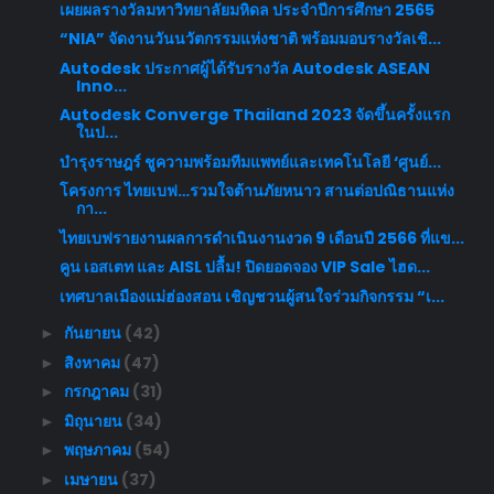
เผยผลรางวัลมหาวิทยาลัยมหิดล ประจำปีการศึกษา 2565
“NIA” จัดงานวันนวัตกรรมแห่งชาติ พร้อมมอบรางวัลเชิ...
Autodesk ประกาศผู้ได้รับรางวัล Autodesk ASEAN
Inno...
Autodesk Converge Thailand 2023 จัดขึ้นครั้งแรก
ในป...
บำรุงราษฎร์ ชูความพร้อมทีมแพทย์และเทคโนโลยี ‘ศูนย์...
โครงการ ไทยเบฟ…รวมใจต้านภัยหนาว สานต่อปณิธานแห่ง
กา...
ไทยเบฟรายงานผลการดำเนินงานงวด 9 เดือนปี 2566 ที่แข...
คูน เอสเตท และ AISL ปลื้ม! ปิดยอดจอง VIP Sale ไฮด...
เทศบาลเมืองแม่ฮ่องสอน เชิญชวนผู้สนใจร่วมกิจกรรม “เ...
กันยายน
(42)
►
สิงหาคม
(47)
►
กรกฎาคม
(31)
►
มิถุนายน
(34)
►
พฤษภาคม
(54)
►
เมษายน
(37)
►