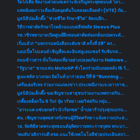
วัดไก่เตี้ย จัดงานสวดนพเคราะห์เจริญพระพุทธมนต์ ไหว...
แพทย์เผยภาวะลิ่มเลือดอุดตันในหลอดเลือดดำ (VTE) ภัย...
มูลนิธิป่อเต็กตึ๊ง "ช่วยชีวิต รักษาชีวิต" จัดงบอีก...
วิธีการผ่าตัดรักษาโรคอ้วนแบบสลีฟพลัส Sleeve Plus
รพ.วชิรพยาบาลเปิดศูนย์ฝึกสอนผ่าตัดส่องกล้องปอดระดั...
เริ่มแล้ว! “มหกรรมหนังสือระดับชาติ ครั้งที่ 28” คร...
แอปเปิ้ลโปแลนด์ เชิญสื่อและอินฟลูเอนเซอร์ รับชิมรส...
ถนนข้าวสาร มั่นใจท่องเที่ยวอย่างปลอดภัยงาน Hallowe...
“รัฐบาล” ชวนแฟน MotoGP ทั่วโลกร่วมนับถอยหลัง 15 วั...
ยูเมะพลัส บางกอก มิดไนท์ มาราธอน ปีที่ 6 “Running ...
เครือเฮอริเทจ ร่วมงานแถลงข่าว ประเพณีงานเจ เยาวราช...
มูลนิธิป่อเต็กตึ๊ง ขอเชิญชวนสาธุชนร่วมงานเทศกาลกิน...
เกลี้ยงสต็อกใน 5 วัน! จุ๋ย วรัทยา เผยวิฟสกิน กลุ่ม...
"อาระแต แซ่บยกครัว นัวร์ยกซด" น้ำปลาร้าปรุงสุกแบรน...
ศน. เชิญชวนพุทธศาสนิกชนผู้มีจิตศรัทธา แจ้งความประส...
วธ. จัดพิธีสวดพระพุทธมนต์อุทิศถวายพระราชกุศล พระบา...
‘คมสัน’อธิการบดี สจล.แนะใช้เทคโนโลยีช่วยประเมินสถา...