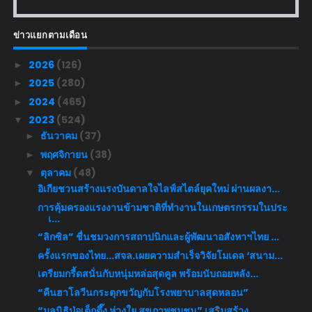
ข่าวแยกตามเดือน
2026
(126)
►
2025
(280)
►
2024
(465)
►
2023
(524)
▼
ธันวาคม
(37)
►
พฤศจิกายน
(38)
►
ตุลาคม
(48)
▼
อิเกียชวนสร้างแรงบันดาลใจไลฟ์สไตล์ยุคใหม่ ผ่านผลงา...
การคุ้มครองแรงงานข้ามชาติที่ทำงานในเกษตรกรรมในประ
เ...
“ลิกซิล” ชื่นชมวงการสถาปนิกและผู้พัฒนาอสังหาฯไทย ...
ครั้งแรกของไทย...สจล.เผยความสำเร็จวิจัยโมเดล ‘สนาม...
เตรียมกรี้ดสนั่นกับหนุ่มหล่อสุดคูล พร้อมนับถอยหลัง...
“คืนฮาโลวีนกระตุกขวัญกับโรงพยาบาลสุดหลอน”
“มูลนิธิป่อเต็กตึ๊ง ห่วงใย สุขภาพชุมชน” เสริมสร้าง...