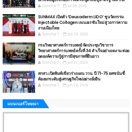
Somchai T.
Jul 09, 2026
SUNMAX เปิดตัว ‘Deusaderm LIDO’ ชูนวัตกรรม
Injectable Collagen เจเนอเรชันใหม่ สู่วงการความ
งามเมืองไทย
Somchai T.
Jun 29, 2026
กรมวิทยาศาสตร์การแพทย์ จัดประชุมวิชาการ
วิทยาศาสตร์การแพทย์ ครั้งที่ 34 สำเร็จอย่างงดงาม ต่อย
อดองค์ความรู้สู่การมีสุขภาพที่ยืนยาว
Somchai T.
Jun 27, 2026
สกสว.เปิดพิมพ์เขียวร่างแผน ววน. ปี 71-75 ยศชนันชี้
ต้องยกระดับสู่เศรษฐกิจใหม่อย่างยั่งยืน
Somchai T.
Jun 24, 2026
แบนเนอร์โษษณา