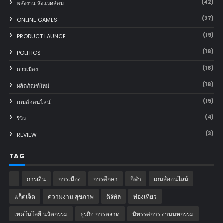
(42)
พลังงาน สิ่งแวดล้อม
(27)
ONLINE GAMES
(19)
PRODUCT LAUNCE
(18)
POLITICS
(18)
การเมือง
(18)
ผลิตภัณฑ์ใหม่
(15)
เกมส์ออนไลน์
(4)
รีวิว
(3)
REVIEW
TAG
การเงิน
การเมือง
การศึกษา
กีฬา
เกมส์ออนไลน์
แก็ตเจ็ต
ความงาม สุขภาพ
ดิจิทัล
ท่องเที่ยว
เทคโนโลยี นวัตกรรม
ธุรกิจ การตลาด
นิทรรศการ งานมหกรรม