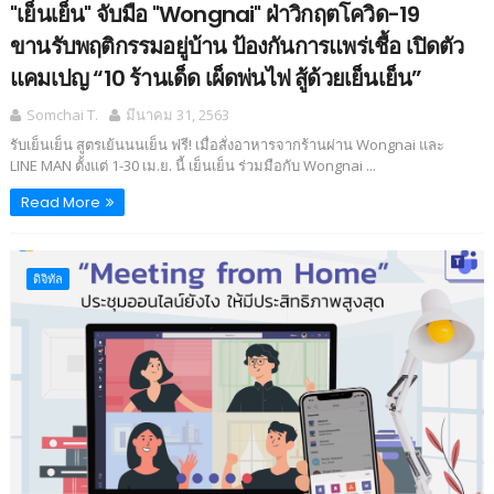
"เย็นเย็น" จับมือ "Wongnai" ฝ่าวิกฤตโควิด-19
ขานรับพฤติกรรมอยู่บ้าน ป้องกันการแพร่เชื้อ เปิดตัว
แคมเปญ “10 ร้านเด็ด เผ็ดพ่นไฟ สู้ด้วยเย็นเย็น”
Somchai T.
มีนาคม 31, 2563
รับเย็นเย็น สูตรเย้นนนเย็น ฟรี! เมื่อสั่งอาหารจากร้านผ่าน Wongnai และ
LINE MAN ตั้งแต่ 1-30 เม.ย. นี้ เย็นเย็น ร่วมมือกับ Wongnai ...
Read More
ดิจิทัล