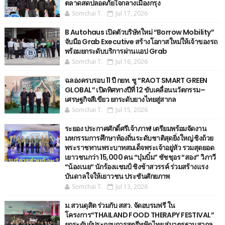
ตลาดสดปลอดภัยใจกลางเมืองกรุง
Somchai T.
Jul 17, 2026
B Autohaus เปิดตัวบริษัทใหม่ “Borrow Mobility”
จับมือ Grab Executive สร้างโอกาสใหม่ให้เจ้าของรถ
พร้อมยกระดับบริการผ่านแอป Grab
Somchai T.
Jul 16, 2026
ฉลองครบรอบ 11 ปี กยท. ชู “RAOT SMART GREEN
GLOBAL” เปิดทิศทางปีที่ 12 ขับเคลื่อนนวัตกรรม–
เศรษฐกิจสีเขียว ยกระดับยางไทยสู่สากล
Somchai T.
Jul 15, 2026
ระยอง ประกาศศักดิ์ศรีเจ้าภาพ! เตรียมพร้อมจัดงาน
มหกรรมการศึกษาท้องถิ่นระดับชาติสุดยิ่งใหญ่ ชิงถ้วย
พระราชทานพระบาทสมเด็จพระเจ้าอยู่หัว รวมสุดยอด
เยาวชนกว่า 15,000 คน “บุ๋มบิ๋ม” ชัชชุอร “สอง” วิภาวี
“น้องเนย“ นักร้องแชมป์ ชิงช้าสวรรค์ ร่วมสร้างแรง
บันดาลใจให้เยาวชน ประชันศักยภาพ
Somchai T.
Jul 13, 2026
ม.สวนดุสิต ร่วมกับ สสว. จัดอบรมฟรี ใน
โครงการ“THAILAND FOOD THERAPY FESTIVAL”
ยกระดับผู้ประกอบการสตรีทฟู้ดไทย สู่มาตรฐานสากล