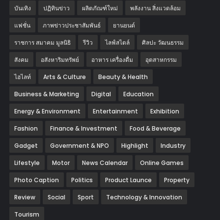
บันเทิง
ปฏิทินข่าว
ผลิตภัณฑ์ใหม่
พลังงาน สิ่งแวดล้อม
แฟชั่น
ภาพข่าวประชาสัมพันธ์
‎ยานยนต์‎
ราชการ สมาคม มูลนิธิ
รีวิว
ไลฟ์สไตล์
ศิลปะ วัฒนธรรม
สังคม
อสังหาริมทรัพย์
อาหาร เครื่องดื่ม
อุตสาหกรรม
ไฮไลท์
Arts & Culture
Beauty & Health
Business & Marketing
Digital
Education
Energy & Environment
Entertainment
Exhibition
Fashion
Finance & Investment
Food & Beverage
Gadget
Government & NPO
Highlight
Industry
Lifestyle
Motor
News Calendar
Online Games
Photo Caption
Politics
Product Launce
Property
Review
Social
Sport
Technology & Innovation
Tourism