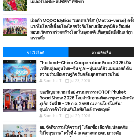
เมเจอร์ เอเชีย-แปซิฟิก” ที่พัทยา
เปิดตัว MQDC Idyllias "เมตตาเวิร์ส" (Metta-verse) ครั้ง
แรกในโลกที่เชื่อมโยงโลกจริงกับโลกเสมือนทุกมิติ พร้อมส่ง
มอบนวัตกรรมร่วมสร้างโลกในอุดมคติ เพื่อสุขอันยั่งยืนแก่ทุก
สรรพสิ่ง
ข่าวไฮไลท์
ความคิดเห็น
Thailand–China Cooperation Expo 2026 เปิด
เวทีจับคู่ลงทุนไทย–จีน ชู AI–หุ่นยนต์ฮิวแมนนอยด์ ดัน
ความร่วมมือเศรษฐกิจ รับคลื่นอุตสาหกรรมใหม่
Somchai T.
Jul 23, 2026
ขอเชิญขวน ชม ช้อป งานมหกรรม OTOP Phuket
Road Show 2026 โดยสำนักงานพัฒนาชุมชนจังหวัด
ภูเก็ต วันที่ 19 - 25 ก.ค. 2569 ณ.ลานโปรโมชั่น 1
ศูนย์การค้าโรบินสันไลฟ์สไตล์ ราชพฤกษ์
Somchai T.
Jul 20, 2026
อย. จัดกิจกรรมให้ความรู้ "เลือกซื้อ เลือกกิน ปลอดภัย
ใส่ใจสุขภาพ" ครั้งที่ 4 ณ ตลาดสด อตก. ยกระดับ