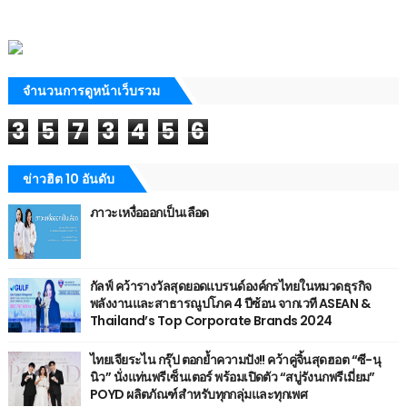
จำนวนการดูหน้าเว็บรวม
3
5
7
3
4
5
6
ข่าวฮิต 10 อันดับ
ภาวะเหงื่อออกเป็นเลือด
กัลฟ์ คว้ารางวัลสุดยอดแบรนด์องค์กรไทยในหมวดธุรกิจ
พลังงานและสาธารณูปโภค 4 ปีซ้อน จากเวที ASEAN &
Thailand’s Top Corporate Brands 2024
ไทยเจียระไน กรุ๊ป ตอกย้ำความปัง!! คว้าคู่จิ้นสุดฮอต “ซี-นุ
นิว” นั่งแท่นพรีเซ็นเตอร์ พร้อมเปิดตัว “สบู่รังนกพรีเมี่ยม”
POYD ผลิตภัณฑ์สำหรับทุกกลุ่มและทุกเพศ