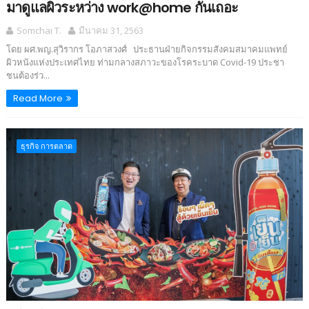
มาดูแลผิวระหว่าง work@home กันเถอะ
Somchai T.
มีนาคม 31, 2563
โดย ผศ.พญ.สุวิรากร โอภาสวงศ์ ประธานฝ่ายกิจกรรมสังคมสมาคมแพทย์
ผิวหนังแห่งประเทศไทย ท่ามกลางสภาวะของโรคระบาด Covid-19 ประชา
ชนต้องร่ว...
Read More
ธุรกิจ การตลาด