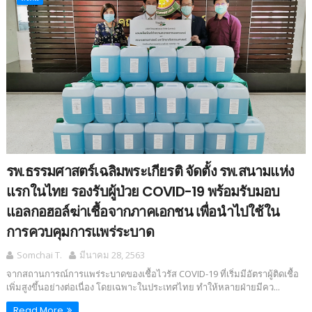
รพ.ธรรมศาสตร์เฉลิมพระเกียรติ จัดตั้ง รพ.สนามแห่ง
แรกในไทย รองรับผู้ป่วย COVID-19 พร้อมรับมอบ
แอลกอฮอล์ฆ่าเชื้อจากภาคเอกชน เพื่อนำไปใช้ใน
การควบคุมการแพร่ระบาด
Somchai T.
มีนาคม 28, 2563
จากสถานการณ์การแพร่ระบาดของเชื้อไวรัส COVID-19 ที่เริ่มมีอัตราผู้ติดเชื้อ
เพิ่มสูงขึ้นอย่างต่อเนื่อง โดยเฉพาะในประเทศไทย ทำให้หลายฝ่ายมีคว...
Read More