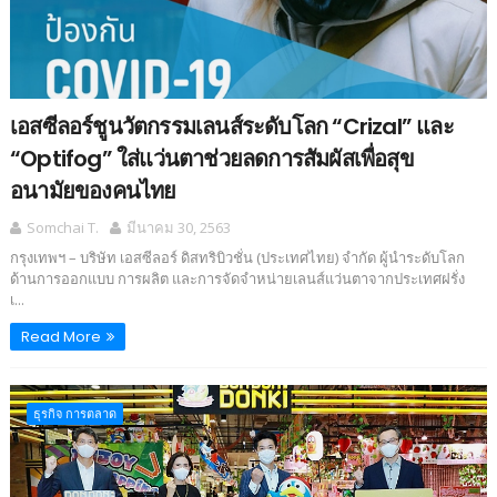
เอสซีลอร์ชูนวัตกรรมเลนส์ระดับโลก “Crizal” และ
“Optifog” ใส่แว่นตาช่วยลดการสัมผัสเพื่อสุข
อนามัยของคนไทย
Somchai T.
มีนาคม 30, 2563
กรุงเทพฯ – บริษัท เอสซีลอร์ ดิสทริบิวชั่น (ประเทศไทย) จำกัด ผู้นำระดับโลก
ด้านการออกแบบ การผลิต และการจัดจำหน่ายเลนส์แว่นตาจากประเทศฝรั่ง
เ...
Read More
ธุรกิจ การตลาด