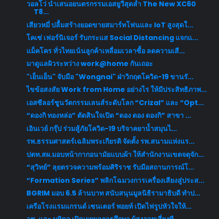
วอลโว่ นำเสนอยนตรกรรมเอสยูวีสุดล้ำ The New XC60
T8...
เสียวหมี่ ปลื้มสร้างยอดขายสมาร์ทโฟนและ IoT สูงสุดใ...
โคเซ่ เฟอร์นิเจอร์ รับกระแส Social Distancing แจกแ...
แม็คโคร ทั่วไทยเน้นลูกค้าเหลื่อมเวลาซื้อ ลดความเสี...
มาดูแลผิวระหว่าง work@home กันเถอะ
"เย็นเย็น" จับมือ "Wongnai" ฝ่าวิกฤตโควิด-19 ขานรั...
ไขข้อสงสัย Work from Home อย่างไร ให้มีประสิทธิภาพ...
เอสซีลอร์ชูนวัตกรรมเลนส์ระดับโลก “Crizal” และ “Opt...
“ดองกิ ทองหล่อ” ตัดสินใจเปิด “ดอง ดอง ดองกิ” สาขา ...
เอินเวย์ กรุ๊ป ร่วมสู้ภัยโควิด-19 บริจาคยาน้ำสมุนไ...
รพ.ธรรมศาสตร์เฉลิมพระเกียรติ จัดตั้ง รพ.สนามแห่งแร...
ปตท.สผ.มอบหน้ากากอนามัยแบบผ้า ให้สำนักงานเขตจตุจัก...
“สุวิทย์” ลุยตรวจความพร้อมศิริราช รับมือสถานการณ์โ...
“Formation Series” พลิกโฉมวงการเครื่องเสียงสู่ประส...
BGRIM มอบ 6.5 ล้านบาท สนับสนุนมูลนิธิรามาธิบดี ทำป...
เครือโรงแรมแกรนด์ เซนเตอร์ พอยท์ เปิดไฟรูปหัวใจให้...