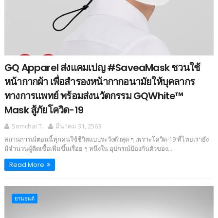
GQ Apparel ส่งแคมเปญ #SaveaMask ชวนใช้
หน้ากากผ้า เพื่อสำรองหน้ากากอนามัยให้บุคลากร
ทางการแพทย์ พร้อมส่งนวัตกรรม GQWhite™
Mask สู้ภัยโควิด-19
Somchai T.
มีนาคม 31, 2563
สถานการณ์ตอนนี้ทุกคนใช้ชีวิตแบบระวังตัวสุด ๆ เพราะโควิด-19 ที่ไทยเรายัง
มีจำนวนผู้ติดเชื้อเพิ่มขึ้นเรื่อย ๆ หนึ่งใน อุปกรณ์ป้องกันตัวของ...
Read More
‎ยานยนต์‎