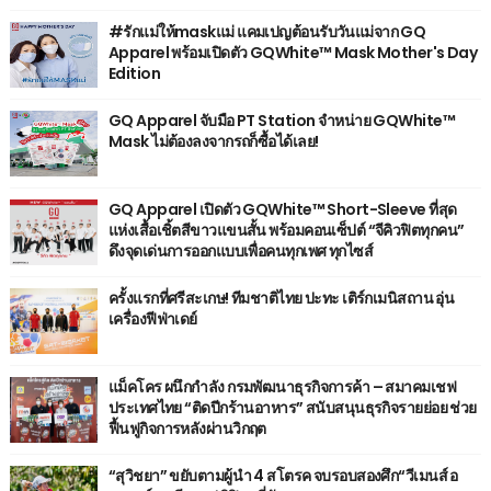
#รักแม่ให้maskแม่ แคมเปญต้อนรับวันแม่จาก GQ
Apparel พร้อมเปิดตัว GQWhite™ Mask Mother's Day
Edition
GQ Apparel จับมือ PT Station จำหน่าย GQWhite™
Mask ไม่ต้องลงจากรถก็ซื้อได้เลย!
GQ Apparel เปิดตัว GQWhite™ Short-Sleeve ที่สุด
แห่งเสื้อเชิ้ตสีขาวแขนสั้น พร้อมคอนเซ็ปต์ “จีคิวฟิตทุกคน”
ดึงจุดเด่นการออกแบบเพื่อคนทุกเพศ ทุกไซส์
ครั้งแรกที่ศรีสะเกษ! ทีมชาติไทย ปะทะ เติร์กเมนิสถาน อุ่น
เครื่องฟีฟ่าเดย์
แม็คโคร ผนึกกำลัง กรมพัฒนาธุรกิจการค้า – สมาคมเชฟ
ประเทศไทย “ติดปีกร้านอาหาร” สนับสนุนธุรกิจรายย่อย ช่วย
ฟื้นฟูกิจการหลังผ่านวิกฤต
“สุวิชยา” ขยับตามผู้นำ 4 สโตรค จบรอบสองศึก“วีเมนส์ อ