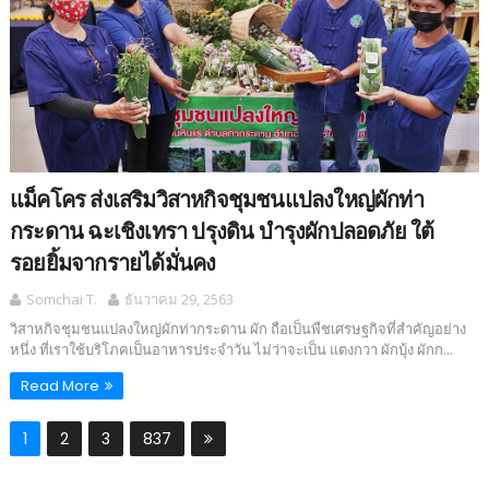
แม็คโคร ส่งเสริมวิสาหกิจชุมชนแปลงใหญ่ผักท่า
กระดาน ฉะเชิงเทรา ปรุงดิน บำรุงผักปลอดภัย ใต้
รอยยิ้มจากรายได้มั่นคง
Somchai T.
ธันวาคม 29, 2563
วิสาหกิจชุมชนแปลงใหญ่ผักท่ากระดาน ผัก ถือเป็นพืชเศรษฐกิจที่สำคัญอย่าง
หนึ่ง ที่เราใช้บริโภคเป็นอาหารประจำวัน ไม่ว่าจะเป็น แตงกวา ผักบุ้ง ผักก...
Read More
1
2
3
837