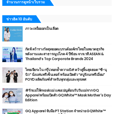
จำนวนการดูหน้าเว็บรวม
ข่าวฮิต 10 อันดับ
ภาวะเหงื่อออกเป็นเลือด
กัลฟ์ คว้ารางวัลสุดยอดแบรนด์องค์กรไทยในหมวดธุรกิจ
พลังงานและสาธารณูปโภค 4 ปีซ้อน จากเวที ASEAN &
Thailand’s Top Corporate Brands 2024
ไทยเจียระไน กรุ๊ป ตอกย้ำความปัง!! คว้าคู่จิ้นสุดฮอต “ซี-นุ
นิว” นั่งแท่นพรีเซ็นเตอร์ พร้อมเปิดตัว “สบู่รังนกพรีเมี่ยม”
POYD ผลิตภัณฑ์สำหรับทุกกลุ่มและทุกเพศ
#รักแม่ให้maskแม่ แคมเปญต้อนรับวันแม่จาก GQ
Apparel พร้อมเปิดตัว GQWhite™ Mask Mother's Day
Edition
GQ Apparel จับมือ PT Station จำหน่าย GQWhite™