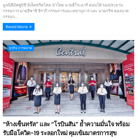
มูลนิธิมิตซูบิชิ อิเล็คทริคไทย นำโดย นายฮิโระอากิ คอนโด้ รองประธาน
กรรมการ นายฮิซาชิ ฮิรากิ กรรมการและเลขานุการ และ นายกริช ทองนาค
กรรมก...
Read More
ธุรกิจ การตลาด
“ห้างเซ็นทรัล” และ “โรบินสัน” ย้ำความมั่นใจ พร้อม
รับมือโควิด-19 ระลอกใหม่ คุมเข้มมาตรการสุข