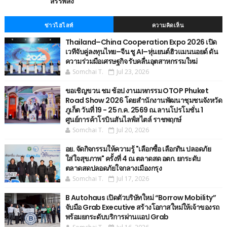
สรรพสิ่ง
ข่าวไฮไลท์
ความคิดเห็น
Thailand–China Cooperation Expo 2026 เปิด
เวทีจับคู่ลงทุนไทย–จีน ชู AI–หุ่นยนต์ฮิวแมนนอยด์ ดัน
ความร่วมมือเศรษฐกิจ รับคลื่นอุตสาหกรรมใหม่
Somchai T.
Jul 23, 2026
ขอเชิญขวน ชม ช้อป งานมหกรรม OTOP Phuket
Road Show 2026 โดยสำนักงานพัฒนาชุมชนจังหวัด
ภูเก็ต วันที่ 19 - 25 ก.ค. 2569 ณ.ลานโปรโมชั่น 1
ศูนย์การค้าโรบินสันไลฟ์สไตล์ ราชพฤกษ์
Somchai T.
Jul 20, 2026
อย. จัดกิจกรรมให้ความรู้ "เลือกซื้อ เลือกกิน ปลอดภัย
ใส่ใจสุขภาพ" ครั้งที่ 4 ณ ตลาดสด อตก. ยกระดับ
ตลาดสดปลอดภัยใจกลางเมืองกรุง
Somchai T.
Jul 17, 2026
B Autohaus เปิดตัวบริษัทใหม่ “Borrow Mobility”
จับมือ Grab Executive สร้างโอกาสใหม่ให้เจ้าของรถ
พร้อมยกระดับบริการผ่านแอป Grab