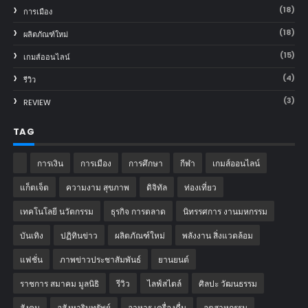
(18)
การเมือง
(18)
ผลิตภัณฑ์ใหม่
(15)
เกมส์ออนไลน์
(4)
รีวิว
(3)
REVIEW
TAG
การเงิน
การเมือง
การศึกษา
กีฬา
เกมส์ออนไลน์
แก็ตเจ็ต
ความงาม สุขภาพ
ดิจิทัล
ท่องเที่ยว
เทคโนโลยี นวัตกรรม
ธุรกิจ การตลาด
นิทรรศการ งานมหกรรม
บันเทิง
ปฏิทินข่าว
ผลิตภัณฑ์ใหม่
พลังงาน สิ่งแวดล้อม
แฟชั่น
ภาพข่าวประชาสัมพันธ์
‎ยานยนต์‎
ราชการ สมาคม มูลนิธิ
รีวิว
ไลฟ์สไตล์
ศิลปะ วัฒนธรรม
สังคม
อสังหาริมทรัพย์
อาหาร เครื่องดื่ม
อุตสาหกรรม