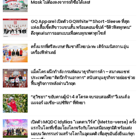
Mask ไม่ต้องลงจากรถก็ซื้อได้เลย!
GQ Apparel เปิดตัว GQWhite™ Short-Sleeve ที่สุด
แห่งเสื้อเชิ้ตสีขาวแขนสั้น พร้อมคอนเซ็ปต์ “จีคิวฟิตทุกคน”
ดึงจุดเด่นการออกแบบเพื่อคนทุกเพศ ทุกไซส์
ครั้งแรกที่ศรีสะเกษ! ทีมชาติไทย ปะทะ เติร์กเมนิสถาน อุ่น
เครื่องฟีฟ่าเดย์
แม็คโคร ผนึกกำลัง กรมพัฒนาธุรกิจการค้า – สมาคมเชฟ
ประเทศไทย “ติดปีกร้านอาหาร” สนับสนุนธุรกิจรายย่อย ช่วย
ฟื้นฟูกิจการหลังผ่านวิกฤต
“สุวิชยา” ขยับตามผู้นำ 4 สโตรค จบรอบสองศึก“วีเมนส์ อ
เมเจอร์ เอเชีย-แปซิฟิก” ที่พัทยา
เปิดตัว MQDC Idyllias "เมตตาเวิร์ส" (Metta-verse) ครั้ง
แรกในโลกที่เชื่อมโยงโลกจริงกับโลกเสมือนทุกมิติ พร้อมส่ง
มอบนวัตกรรมร่วมสร้างโลกในอุดมคติ เพื่อสุขอันยั่งยืนแก่ทุก