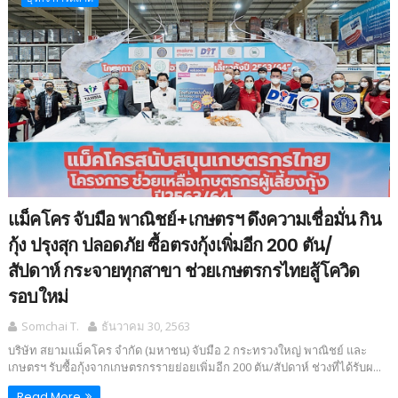
แม็คโคร จับมือ พาณิชย์+เกษตรฯ ดึงความเชื่อมั่น กิน
กุ้ง ปรุงสุก ปลอดภัย ซื้อตรงกุ้งเพิ่มอีก 200 ตัน/
สัปดาห์ กระจายทุกสาขา ช่วยเกษตรกรไทยสู้โควิด
รอบใหม่
Somchai T.
ธันวาคม 30, 2563
บริษัท สยามแม็คโคร จำกัด (มหาชน) จับมือ 2 กระทรวงใหญ่ พาณิชย์ และ
เกษตรฯ รับซื้อกุ้งจากเกษตรกรรายย่อยเพิ่มอีก 200 ตัน/สัปดาห์ ช่วงที่ได้รับผ...
Read More