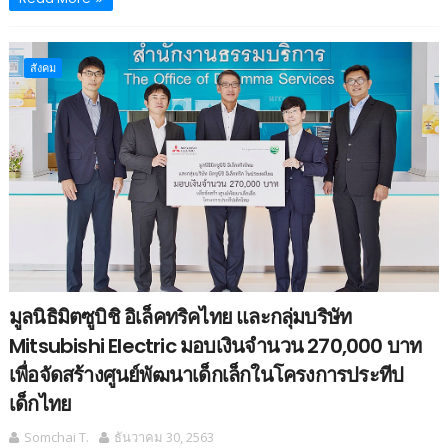
สังคม
มูลนิธิมิตซูบิชิ อิเล็คทริคไทย และกลุ่มบริษัท
Mitsubishi Electric มอบเงินจำนวน 270,000 บาท
เพื่อจัดสร้างศูนย์พัฒนาเด็กเล็กในโครงการประทีป
เด็กไทย
Somchai T.
ธันวาคม 30, 2563