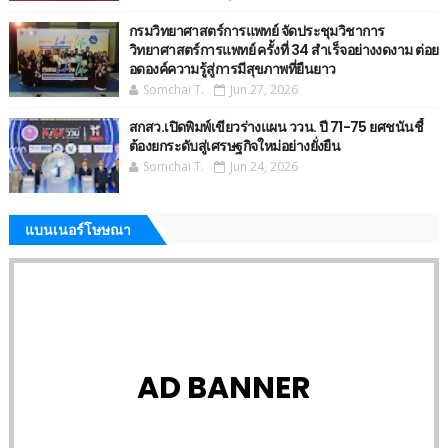
กรมวิทยาศาสตร์การแพทย์ จัดประชุมวิชาการ
วิทยาศาสตร์การแพทย์ ครั้งที่ 34 สำเร็จอย่างงดงาม ต่อย
อดองค์ความรู้สู่การมีสุขภาพที่ยืนยาว
Somchai T.
Jun 27, 2026
สกสว.เปิดพิมพ์เขียวร่างแผน ววน. ปี 71-75 ยศชนันชี้
ต้องยกระดับสู่เศรษฐกิจใหม่อย่างยั่งยืน
Somchai T.
Jun 24, 2026
แบนเนอร์โษษณา
AD BANNER