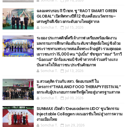
Somchai T.
Jul 16, 2026
ฉลองครบรอบ 11 ปี กยท. ชู “RAOT SMART GREEN
GLOBAL” เปิดทิศทางปีที่ 12 ขับเคลื่อนนวัตกรรม–
เศรษฐกิจสีเขียว ยกระดับยางไทยสู่สากล
Somchai T.
Jul 15, 2026
ระยอง ประกาศศักดิ์ศรีเจ้าภาพ! เตรียมพร้อมจัดงาน
มหกรรมการศึกษาท้องถิ่นระดับชาติสุดยิ่งใหญ่ ชิงถ้วย
พระราชทานพระบาทสมเด็จพระเจ้าอยู่หัว รวมสุดยอด
เยาวชนกว่า 15,000 คน “บุ๋มบิ๋ม” ชัชชุอร “สอง” วิภาวี
“น้องเนย“ นักร้องแชมป์ ชิงช้าสวรรค์ ร่วมสร้างแรง
บันดาลใจให้เยาวชน ประชันศักยภาพ
Somchai T.
Jul 13, 2026
ม.สวนดุสิต ร่วมกับ สสว. จัดอบรมฟรี ใน
โครงการ“THAILAND FOOD THERAPY FESTIVAL”
ยกระดับผู้ประกอบการสตรีทฟู้ดไทย สู่มาตรฐานสากล
Somchai T.
Jul 09, 2026
SUNMAX เปิดตัว ‘Deusaderm LIDO’ ชูนวัตกรรม
Injectable Collagen เจเนอเรชันใหม่ สู่วงการความ
งามเมืองไทย
Somchai T.
Jun 29, 2026