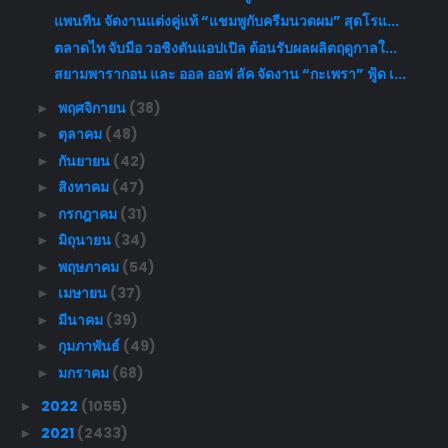
แพนทีน จัดงานแต่งคู่แท้ “แชมพูกับครีมนวดผม” สุดโรแ...
ตลาดไท จับมือ วอชิงตันแอปเปิล ต้อนรับผลผลิตฤดูกาลใ...
สยามพารากอน และ ออล ออฟ ลัค จัดงาน “กะเพรา” ฟู้ด เ...
พฤศจิกายน
(38)
►
ตุลาคม
(48)
►
กันยายน
(42)
►
สิงหาคม
(47)
►
กรกฎาคม
(31)
►
มิถุนายน
(34)
►
พฤษภาคม
(54)
►
เมษายน
(37)
►
มีนาคม
(39)
►
กุมภาพันธ์
(49)
►
มกราคม
(68)
►
2022
(1055)
►
2021
(2433)
►