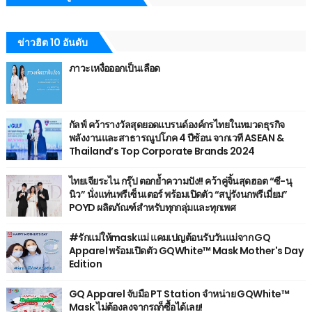
ข่าวฮิต 10 อันดับ
ภาวะเหงื่อออกเป็นเลือด
กัลฟ์ คว้ารางวัลสุดยอดแบรนด์องค์กรไทยในหมวดธุรกิจ
พลังงานและสาธารณูปโภค 4 ปีซ้อน จากเวที ASEAN &
Thailand’s Top Corporate Brands 2024
ไทยเจียระไน กรุ๊ป ตอกย้ำความปัง!! คว้าคู่จิ้นสุดฮอต “ซี-นุ
นิว” นั่งแท่นพรีเซ็นเตอร์ พร้อมเปิดตัว “สบู่รังนกพรีเมี่ยม”
POYD ผลิตภัณฑ์สำหรับทุกกลุ่มและทุกเพศ
#รักแม่ให้maskแม่ แคมเปญต้อนรับวันแม่จาก GQ
Apparel พร้อมเปิดตัว GQWhite™ Mask Mother's Day
Edition
GQ Apparel จับมือ PT Station จำหน่าย GQWhite™
Mask ไม่ต้องลงจากรถก็ซื้อได้เลย!