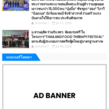
พระราชทานพระบาทสมเด็จพระเจ้าอยู่หัว รวมสุดยอด
เยาวชนกว่า 15,000 คน “บุ๋มบิ๋ม” ชัชชุอร “สอง” วิภาวี
“น้องเนย“ นักร้องแชมป์ ชิงช้าสวรรค์ ร่วมสร้างแรง
บันดาลใจให้เยาวชน ประชันศักยภาพ
Somchai T.
Jul 13, 2026
ม.สวนดุสิต ร่วมกับ สสว. จัดอบรมฟรี ใน
โครงการ“THAILAND FOOD THERAPY FESTIVAL”
ยกระดับผู้ประกอบการสตรีทฟู้ดไทย สู่มาตรฐานสากล
Somchai T.
Jul 09, 2026
แบนเนอร์โษษณา
AD BANNER