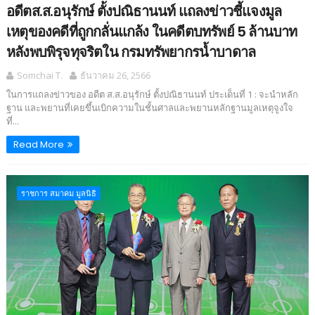
อดีตส.ส.อนุรักษ์ ตั้งปณิธานนท์ แถลงข่าวชี้แจงมูล
เหตุของคดีที่ถูกกลั่นแกล้ง ในคดีตบทรัพย์ 5 ล้านบาท
หลังพบพิรุจทุจริตใน กรมทรัพยากรน้ำบาดาล
Somchai T.
ธันวาคม 26, 2566
ในการแถลงข่าวของ อดีต ส.ส.อนุรักษ์ ตั้งปณิธานนท์ ประเด็นที่ 1 : จะนำหลัก
ฐาน และพยานที่เคยขึ้นเบิกความในชั้นศาลและพยานหลักฐานมูลเหตุจูงใจ
ที่...
Read More
ราชการ สมาคม มูลนิธิ