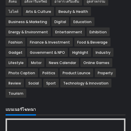
สังคม
อสังหาริมทรัพย์
อาหาร เครื่องดื่ม
อุตสาหกรรม
ไฮไลท์
Arts & Culture
Beauty & Health
Business & Marketing
Digital
Education
Energy & Environment
Entertainment
Exhibition
Fashion
Finance & Investment
Food & Beverage
Gadget
Government & NPO
Highlight
Industry
Lifestyle
Motor
News Calendar
Online Games
Photo Caption
Politics
Product Launce
Property
Review
Social
Sport
Technology & Innovation
Tourism
แบนเนอร์โฆษณา