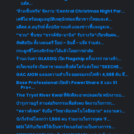
นต์ด...
‘ห้างเซ็นทรัล’ จัดงาน ‘Central Christmas Night Par...
เคพีไอ พร้อมดูแลอุบัติเหตุนักท่องเที่ยวชาวไทยและต่...
อดีตส.ส.อนุรักษ์ ตั้งปณิธานนท์ แถลงข่าวชี้แจงมูลเห...
“ชวน” ชื่นชม “ขรรค์ชัย-มานิจ” รับรางวัล“เกียรติยศค...
ทัพศิลปิน ทั้งวงดนตรี ป็อป – อินดี้ - แจ๊ส ร่วมส่ง...
กระดูกซี่โครงหักรักษาได้แล้วโดยการผ่าตัด
ร้านแว่นตา GLASSIQ เปิด Flagship ครั้งแรก! กลางห้า...
สเก็ตเชอร์ส เปิดสาขาคอนเซ็ปต์สโตร์แห่งใหม่ “SKECHE...
GAC AION ฉลองความสำเร็จ ยอดจองรถไฟฟ้า 4,568 คัน ขึ...
Bose Professional เปิดตัว PowerShare X และ S1
Pro+...
The Tryst River Kwai ที่พักดีสะอาดปลอดภัย พนักงานบ...
บำรุงราษฎร์ สานต่อกิจกรรมเพื่อสังคม จัดงานวิ่งการก...
“คลาวด์เซค” จับมือ “วิทยาลัยเทคโนโลยีสยาม” ลงนามคว...
นักวิ่งรักษ์โลกกว่า 1,500 คน ร่วมงานวิ่งการกุศล ‘F...
MSI ได้รับเกียรติให้เป็นพาร์ทเนอร์อย่างเป็นทางการข...