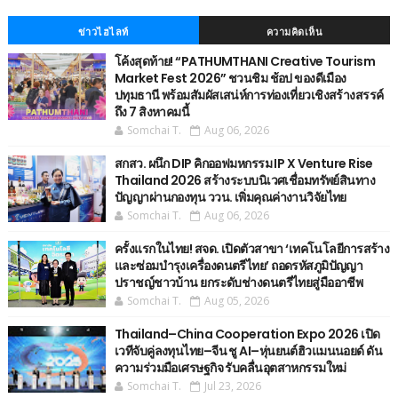
ข่าวไฮไลท์
ความคิดเห็น
โค้งสุดท้าย! “PATHUMTHANI Creative Tourism
Market Fest 2026” ชวนชิม ช้อป ของดีเมือง
ปทุมธานี พร้อมสัมผัสเสน่ห์การท่องเที่ยวเชิงสร้างสรรค์
ถึง 7 สิงหาคมนี้
Somchai T.
Aug 06, 2026
สกสว. ผนึก DIP คิกออฟมหกรรม IP X Venture Rise
Thailand 2026 สร้างระบบนิเวศเชื่อมทรัพย์สินทาง
ปัญญาผ่านกองทุน ววน. เพิ่มคุณค่างานวิจัยไทย
Somchai T.
Aug 06, 2026
ครั้งแรกในไทย! สจด. เปิดตัวสาขา ‘เทคโนโลยีการสร้าง
และซ่อมบำรุงเครื่องดนตรีไทย’ ​ถอดรหัสภูมิปัญญา
ปราชญ์ชาวบ้าน ยกระดับช่างดนตรีไทยสู่มืออาชีพ
Somchai T.
Aug 05, 2026
Thailand–China Cooperation Expo 2026 เปิด
เวทีจับคู่ลงทุนไทย–จีน ชู AI–หุ่นยนต์ฮิวแมนนอยด์ ดัน
ความร่วมมือเศรษฐกิจ รับคลื่นอุตสาหกรรมใหม่
Somchai T.
Jul 23, 2026