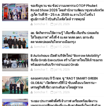
ขอเชิญขวน ชม ช้อป งานมหกรรม OTOP Phuket
Road Show 2026 โดยสำนักงานพัฒนาชุมชนจังหวัด
ภูเก็ต วันที่ 19 - 25 ก.ค. 2569 ณ.ลานโปรโมชั่น 1
ศูนย์การค้าโรบินสันไลฟ์สไตล์ ราชพฤกษ์
Somchai T.
Jul 20, 2026
อย. จัดกิจกรรมให้ความรู้ "เลือกซื้อ เลือกกิน ปลอดภัย
ใส่ใจสุขภาพ" ครั้งที่ 4 ณ ตลาดสด อตก. ยกระดับ
ตลาดสดปลอดภัยใจกลางเมืองกรุง
Somchai T.
Jul 17, 2026
B Autohaus เปิดตัวบริษัทใหม่ “Borrow Mobility”
จับมือ Grab Executive สร้างโอกาสใหม่ให้เจ้าของรถ
พร้อมยกระดับบริการผ่านแอป Grab
Somchai T.
Jul 16, 2026
ฉลองครบรอบ 11 ปี กยท. ชู “RAOT SMART GREEN
GLOBAL” เปิดทิศทางปีที่ 12 ขับเคลื่อนนวัตกรรม–
เศรษฐกิจสีเขียว ยกระดับยางไทยสู่สากล
Somchai T.
Jul 15, 2026
ระยอง ประกาศศักดิ์ศรีเจ้าภาพ! เตรียมพร้อมจัดงาน
มหกรรมการศึกษาท้องถิ่นระดับชาติสุดยิ่งใหญ่ ชิงถ้วย