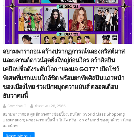
สยามพารากอน สร้างปรากฏการณ์ฉลองคริสต์มาส
และเคานต์ดาวน์สุดยิ่งใหญ่ก่อนใคร คว้าศิลปิน
เคป๊อปชื่อดังระดับโลก “ยองแจ GOT7” เปิดโชว์
พิเศษที่แรกแบบใกล้ชิด พร้อมยกทัพศิลปินแถวหน้า
ของเมืองไทย ร่วมปักหมุดความมันส์ ตลอดเดือน
ธันวาคมนี้
Somchai T.
ธันวาคม 28, 2566
สยามพารากอน ศูนย์กลางการช้อปปิ้งระดับโลก (World Class Shopping
Destination) ครอง ความเป็นที่ 1 ในใจ หรือ Top of Mind ของลูกค้าชาวไทย
และนักท...
Read More