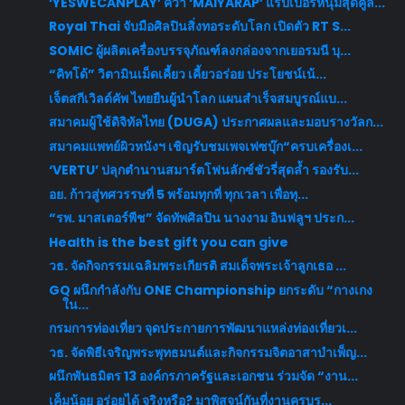
‘YESWECANPLAY’ คว้า ‘MAIYARAP’ แรปเปอร์หนุ่มสุดคูล...
Royal Thai จับมือศิลปินสิ่งทอระดับโลก เปิดตัว RT S...
SOMIC ผู้ผลิตเครื่องบรรจุภัณฑ์ลงกล่องจากเยอรมนี บุ...
“คิทโด้” วิตามินเม็ดเคี้ยว เคี้ยวอร่อย ประโยชน์เน้...
เจ็ตสกีเวิลด์คัพ ไทยยืนผู้นำโลก แผนสำเร็จสมบูรณ์แบ...
สมาคมผู้ใช้ดิจิทัลไทย (DUGA) ประกาศผลและมอบรางวัลก...
สมาคมแพทย์ผิวหนังฯ เชิญรับชมเพจเฟซบุ๊ก“ครบเครื่องเ...
‘VERTU’ ปลุกตำนานสมาร์ตโฟนลักซ์ชัวรี่สุดล้ำ รองรับ...
อย. ก้าวสู่ทศวรรษที่ 5 พร้อมทุกที่ ทุกเวลา เพื่อทุ...
“รพ. มาสเตอร์พีช” จัดทัพศิลปิน นางงาม อินฟลูฯ ประก...
Health is the best gift you can give
วธ. จัดกิจกรรมเฉลิมพระเกียรติ สมเด็จพระเจ้าลูกเธอ ...
GQ ผนึกกำลังกับ ONE Championship ยกระดับ “กางเกง
ใน...
กรมการท่องเที่ยว จุดประกายการพัฒนาแหล่งท่องเที่ยวเ...
วธ. จัดพิธีเจริญพระพุทธมนต์และกิจกรรมจิตอาสาบำเพ็ญ...
ผนึกพันธมิตร 13 องค์กรภาครัฐและเอกชน ร่วมจัด “งาน...
เค็มน้อย อร่อยได้ จริงหรือ? มาพิสูจน์กันที่งานครบร...