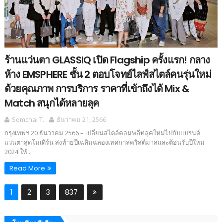
ร้านแว่นตา GLASSIQ เปิด Flagship ครั้งแรก! กลาง
ห้าง EMSPHERE ชั้น 2 ตอบโจทย์ไลฟ์สไตล์คนรุ่นใหม่
ด้วยคุณภาพ การบริการ ราคาที่เข้าถึงได้ Mix &
Match สนุกได้หลายลุค
Somchai T.
ธันวาคม 21, 2566
กรุงเทพฯ 20 ธันวาคม 2566 – เปลี่ยนสไตล์คอมพลีทลุคใหม่ไปกับแบรนด์
แว่นตาสุดโมเดิร์น ส่งท้ายปีเฉลิมฉลองเทศกาลคริสต์มาสและต้อนรับปีใหม่
2024 ให้...
Read More
1
2
3
837