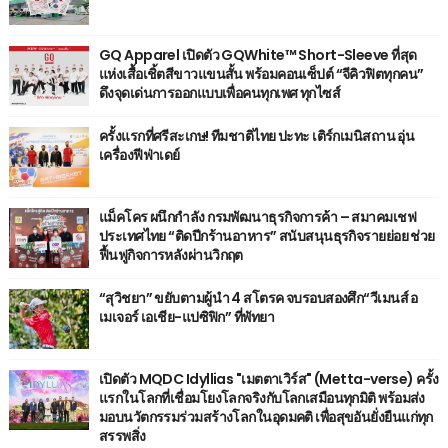
GQ Apparel เปิดตัว GQWhite™ Short-Sleeve ที่สุด
แห่งเสื้อเชิ้ตสีขาวแขนสั้น พร้อมคอนเซ็ปต์ “จีคิวฟิตทุกคน”
ดึงจุดเด่นการออกแบบเพื่อคนทุกเพศ ทุกไซส์
ครั้งแรกที่ศรีสะเกษ! ทีมชาติไทย ปะทะ เติร์กเมนิสถาน อุ่น
เครื่องฟีฟ่าเดย์
แม็คโคร ผนึกกำลัง กรมพัฒนาธุรกิจการค้า – สมาคมเชฟ
ประเทศไทย “ติดปีกร้านอาหาร” สนับสนุนธุรกิจรายย่อย ช่วย
ฟื้นฟูกิจการหลังผ่านวิกฤต
“สุวิชยา” ขยับตามผู้นำ 4 สโตรค จบรอบสองศึก“วีเมนส์ อ
เมเจอร์ เอเชีย-แปซิฟิก” ที่พัทยา
เปิดตัว MQDC Idyllias "เมตตาเวิร์ส" (Metta-verse) ครั้ง
แรกในโลกที่เชื่อมโยงโลกจริงกับโลกเสมือนทุกมิติ พร้อมส่ง
มอบนวัตกรรมร่วมสร้างโลกในอุดมคติ เพื่อสุขอันยั่งยืนแก่ทุก
สรรพสิ่ง