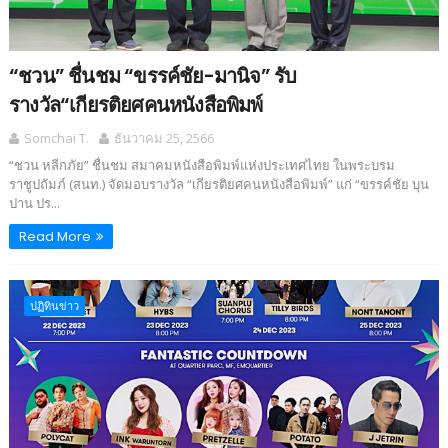
“ชวน” ชื่นชม “ขรรค์ชัย-มานิจ” รับ
รางวัล“เกียรติยศคนหนังสือพิมพ์
Somchai T.
ธันวาคม 25, 2566
“ชวน หลีกภัย” ชื่นชม สมาคมหนังสือพิมพ์แห่งประเทศไทย ในพระบรม
ราชูปถัมภ์ (สนท.) จัดมอบรางวัล “เกียรติยศคนหนังสือพิมพ์” แก่ “ขรรค์ชัย บุน
ปาน ปร...
Read More
ปฏิทินข่าว