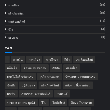
(18)
การเมือง
(18)
ผลิตภัณฑ์ใหม่
(15)
เกมส์ออนไลน์
(4)
รีวิว
(3)
REVIEW
TAG
การเงิน
การเมือง
การศึกษา
กีฬา
เกมส์ออนไลน์
แก็ตเจ็ต
ความงาม สุขภาพ
ดิจิทัล
ท่องเที่ยว
เทคโนโลยี นวัตกรรม
ธุรกิจ การตลาด
นิทรรศการ งานมหกรรม
บันเทิง
ปฏิทินข่าว
ผลิตภัณฑ์ใหม่
พลังงาน สิ่งแวดล้อม
แฟชั่น
ภาพข่าวประชาสัมพันธ์
‎ยานยนต์‎
ราชการ สมาคม มูลนิธิ
รีวิว
ไลฟ์สไตล์
ศิลปะ วัฒนธรรม