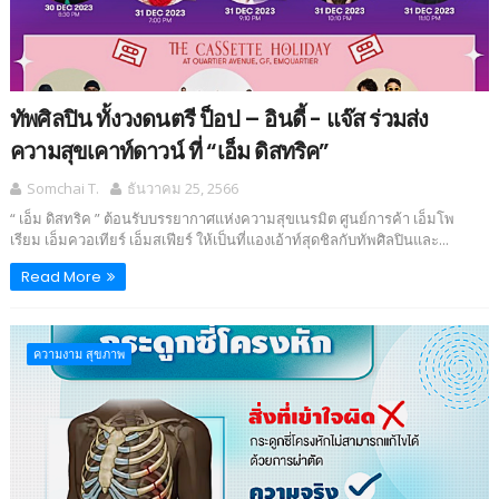
ทัพศิลปิน ทั้งวงดนตรี ป็อป – อินดี้ - แจ๊ส ร่วมส่ง
ความสุขเคาท์ดาวน์ ที่ “เอ็ม ดิสทริค”
Somchai T.
ธันวาคม 25, 2566
“ เอ็ม ดิสทริค ” ต้อนรับบรรยากาศแห่งความสุขเนรมิต ศูนย์การค้า เอ็มโพ
เรียม เอ็มควอเทียร์ เอ็มสเฟียร์ ให้เป็นที่แองเอ้าท์สุดชิลกับทัพศิลปินและ...
Read More
ความงาม สุขภาพ