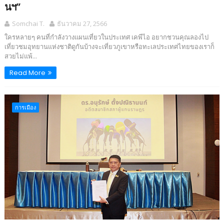
นฯ”
Somchai T.
ธันวาคม 27, 2566
ใครหลายๆ คนที่กำลังวางแผนเที่ยวในประเทศ เคพีไอ อยากชวนคุณลองไป
เที่ยวชมอุทยานแห่งชาติดูกันบ้างจะเที่ยวภูเขาหรือทะเลประเทศไทยของเราก็
สวยไม่แพ้...
Read More
การเมือง