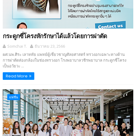
กระดูกซี่โครงหักรักษาได้แล้วโดยการผ่าตัด
Somchai T.
ธันวาคม 23, 2566
ผศ.นพ.ศิระ เลาหทัย แพทย์ผู้เชี่ยวชาญศัลยศาสตร์ ทรวงอกเฉพาะทางด้าน
การผ่าตัดส่องกล้องในช่องทรวงอก โรงพยาบาลวชิรพยาบาล กระดูกซี่โครง
เป็นอวัยวะ ...
Read More
แฟชั่น