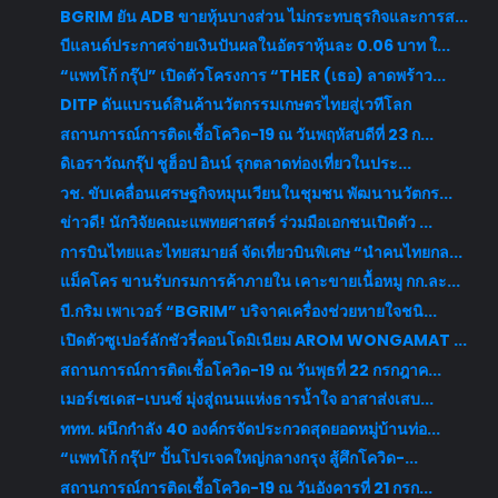
BGRIM ยัน ADB ขายหุ้นบางส่วน ไม่กระทบธุรกิจและการส...
บีแลนด์ประกาศจ่ายเงินปันผลในอัตราหุ้นละ 0.06 บาท ใ...
“แพทโก้ กรุ๊ป” เปิดตัวโครงการ “THER (เธอ) ลาดพร้าว...
DITP ดันแบรนด์สินค้านวัตกรรมเกษตรไทยสู่เวทีโลก
สถานการณ์การติดเชื้อโควิด-19 ณ วันพฤหัสบดีที่ 23 ก...
ดิเอราวัณกรุ๊ป ชูฮ็อป อินน์ รุกตลาดท่องเที่ยวในประ...
วช. ขับเคลื่อนเศรษฐกิจหมุนเวียนในชุมชน พัฒนานวัตกร...
ข่าวดี! นักวิจัยคณะแพทยศาสตร์ ร่วมมือเอกชนเปิดตัว ...
การบินไทยและไทยสมายล์ จัดเที่ยวบินพิเศษ “นำคนไทยกล...
แม็คโคร ขานรับกรมการค้าภายใน เคาะขายเนื้อหมู กก.ละ...
บี.กริม เพาเวอร์ “BGRIM” บริจาคเครื่องช่วยหายใจชนิ...
เปิดตัวซูเปอร์ลักชัวรี่คอนโดมิเนียม AROM WONGAMAT ...
สถานการณ์การติดเชื้อโควิด-19 ณ วันพุธที่ 22 กรกฎาค...
เมอร์เซเดส-เบนซ์ มุ่งสู่ถนนแห่งธารน้ำใจ อาสาส่งเสบ...
ททท. ผนึกกำลัง 40 องค์กรจัดประกวดสุดยอดหมู่บ้านท่อ...
“แพทโก้ กรุ๊ป” ปั้นโปรเจคใหญ่กลางกรุง สู้ศึกโควิด-...
สถานการณ์การติดเชื้อโควิด-19 ณ วันอังคารที่ 21 กรก...