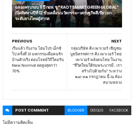
ฉลองครบรอบ 11 ปี กยท. ชู “RAOT SMART GREEN GLOBAL”
เปิดทิศทางปีที่ 12 ขับเคลื่อนนวัตกรรม–เศรษฐกิจสีเขียว ยก
ระดับยางไทยสู่สากล
PREVIOUS
NEXT
เริ่มแล้ว กับงาน โฮมโปร เอ็กซ์
กลุ่มบริษัท คิง เพาเวอร์ เชิญชม
โป ครั้งที่ 31 มหกรรมเพื่อคนรัก
บูธนิทรรศการ คิง เพาเวอร์ ไทย
บ้านตัวจริง ตอบโจทย์วิถีใหม่รับ
เพาเวอร์ พลังคนไทย ในงาน
New Normal ลดสูงสุดกว่า
“ชีวิตใหม่ใต้ร่มพระบารมี...เรา
70%
สร้างไปด้วยกัน” ระหว่าง
๒๘-๓๑ กรกฎาคม นี้ ณ ท้อง
สนามหลวง
POST
COMMENT
BLOGGER
DISQUS
FACEBOOK
ไม่มีความคิดเห็น