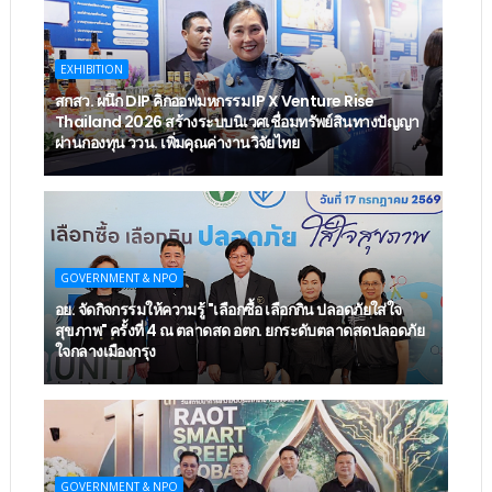
EXHIBITION
สกสว. ผนึก DIP คิกออฟมหกรรม IP X Venture Rise
Thailand 2026 สร้างระบบนิเวศเชื่อมทรัพย์สินทางปัญญา
ผ่านกองทุน ววน. เพิ่มคุณค่างานวิจัยไทย
GOVERNMENT & NPO
อย. จัดกิจกรรมให้ความรู้ "เลือกซื้อ เลือกกิน ปลอดภัยใส่ใจ
สุขภาพ" ครั้งที่ 4 ณ ตลาดสด อตก. ยกระดับตลาดสดปลอดภัย
ใจกลางเมืองกรุง
GOVERNMENT & NPO