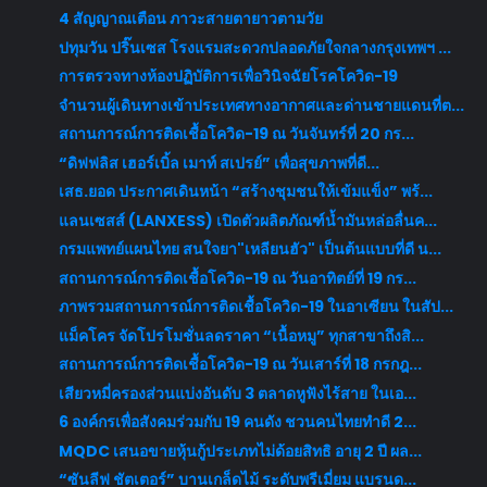
4 สัญญาณเตือน ภาวะสายตายาวตามวัย
ปทุมวัน ปริ๊นเซส โรงแรมสะดวกปลอดภัยใจกลางกรุงเทพฯ ...
การตรวจทางห้องปฏิบัติการเพื่อวินิจฉัยโรคโควิด-19
จำนวนผู้เดินทางเข้าประเทศทางอากาศและด่านชายแดนที่ต...
สถานการณ์การติดเชื้อโควิด-19 ณ วันจันทร์ที่ 20 กร...
“ดิฟฟลิส เฮอร์เบิ้ล เมาท์ สเปรย์” เพื่อสุขภาพที่ดี...
เสธ.ยอด ประกาศเดินหน้า “สร้างชุมชนให้เข้มแข็ง” พร้...
แลนเซสส์ (LANXESS) เปิดตัวผลิตภัณฑ์น้ำมันหล่อลื่นค...
กรมแพทย์แผนไทย สนใจยา"เหลียนฮัว" เป็นต้นแบบที่ดี น...
สถานการณ์การติดเชื้อโควิด-19 ณ วันอาทิตย์ที่ 19 กร...
ภาพรวมสถานการณ์การติดเชื้อโควิด-19 ในอาเซียน ในสัป...
แม็คโคร จัดโปรโมชั่นลดราคา “เนื้อหมู” ทุกสาขาถึงสิ...
สถานการณ์การติดเชื้อโควิด-19 ณ วันเสาร์ที่ 18 กรกฎ...
เสียวหมี่ครองส่วนแบ่งอันดับ 3 ตลาดหูฟังไร้สาย ในเอ...
6 องค์กรเพื่อสังคมร่วมกับ 19 คนดัง ชวนคนไทยทำดี 2...
MQDC เสนอขายหุ้นกู้ประเภทไม่ด้อยสิทธิ อายุ 2 ปี ผล...
“ซันลีฟ ชัตเตอร์” บานเกล็ดไม้ ระดับพรีเมี่ยม แบรนด...