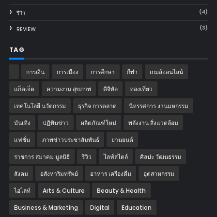
(4)
รีวิว
(3)
REVIEW
TAG
การเงิน
การเมือง
การศึกษา
กีฬา
เกมส์ออนไลน์
แก็ตเจ็ต
ความงาม สุขภาพ
ดิจิทัล
ท่องเที่ยว
เทคโนโลยี นวัตกรรม
ธุรกิจ การตลาด
นิทรรศการ งานมหกรรม
บันเทิง
ปฏิทินข่าว
ผลิตภัณฑ์ใหม่
พลังงาน สิ่งแวดล้อม
แฟชั่น
ภาพข่าวประชาสัมพันธ์
‎ยานยนต์‎
ราชการ สมาคม มูลนิธิ
รีวิว
ไลฟ์สไตล์
ศิลปะ วัฒนธรรม
สังคม
อสังหาริมทรัพย์
อาหาร เครื่องดื่ม
อุตสาหกรรม
ไฮไลท์
Arts & Culture
Beauty & Health
Business & Marketing
Digital
Education