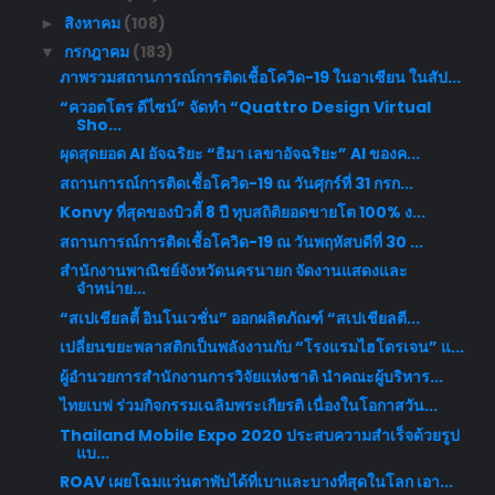
สิงหาคม
(108)
►
กรกฎาคม
(183)
▼
ภาพรวมสถานการณ์การติดเชื้อโควิด-19 ในอาเซียน ในสัป...
“ควอตโตร ดีไซน์” จัดทำ “Quattro Design Virtual
Sho...
ผุดสุดยอด AI อัจฉริยะ “ธิมา เลขาอัจฉริยะ” AI ของค...
สถานการณ์การติดเชื้อโควิด-19 ณ วันศุกร์ที่ 31 กรก...
Konvy ที่สุดของบิวตี้ 8 ปี ทุบสถิติยอดขายโต 100% ง...
สถานการณ์การติดเชื้อโควิด-19 ณ วันพฤหัสบดีที่ 30 ...
สำนักงานพาณิชย์จังหวัดนครนายก จัดงานแสดงและ
จำหน่าย...
“สเปเชียลตี้ อินโนเวชั่น” ออกผลิตภัณฑ์ “สเปเชียลตี...
เปลี่ยนขยะพลาสติกเป็นพลังงานกับ “โรงแรมไฮโดรเจน” แ...
ผู้อำนวยการสำนักงานการวิจัยแห่งชาติ นำคณะผู้บริหาร...
ไทยเบฟ ร่วมกิจกรรมเฉลิมพระเกียรติ เนื่องในโอกาสวัน...
Thailand Mobile Expo 2020 ประสบความสำเร็จด้วยรูป
แบ...
ROAV เผยโฉมแว่นตาพับได้ที่เบาและบางที่สุดในโลก เอา...