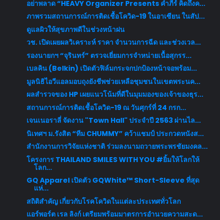
อย่าพลาด​ “HEAVY Organizer Presents คำภีร์ คิดถึงค...
ภาพรวมสถานการณ์การติดเชื้อโควิด-19 ในอาเซียน ในสัป...
ดูแลผิวให้สุขภาพดีในช่วงหน้าฝน
วช. เปิดเผยผลวิเคราะห์ ราคา จำนวนการฉีด และช่วงเวล...
รองนายกฯ “จุรินทร์” ตรวจเยี่ยมการจำหน่ายเนื้อสุกรร...
เบลคิน (Belkin) เปิดตัวฟิล์มกระจกปกป้องหน้าจอพร้อม...
มูลนิธิไอวีแอลมอบถุงยังชีพช่วยเหลือชุมชนในเขตพระนค...
ผลสำรวจของ HP เผยแนวโน้มที่ดีในมุมมองของเจ้าของธุร...
สถานการณ์การติดเชื้อโควิด-19 ณ วันศุกร์ที่ 24 กรก...
เจนเนอราลี่ จัดงาน "Town Hall" ประจำปี 2563 ผ่านไล...
นิเทศฯ ม.รังสิต “ทีม CHUMMY” คว้าแชมป์ ประกวดหนังส...
สำนักงานการวิจัยแห่งชาติ ร่วมลงนามถวายพระพรชัยมงคล...
โครงการ THAILAND SMILES WITH YOU #ยิ้มให้โลกให้
โลก...
GQ Apparel เปิดตัว GQWhite™ Short-Sleeve ที่สุด
แห่...
สถิติสำคัญ เกี่ยวกับโรคโควิดในแต่ละประเทศทั่วโลก
แอร์พอร์ต เรล ลิงก์ เตรียมพร้อมมาตรการอำนวยความสะด...