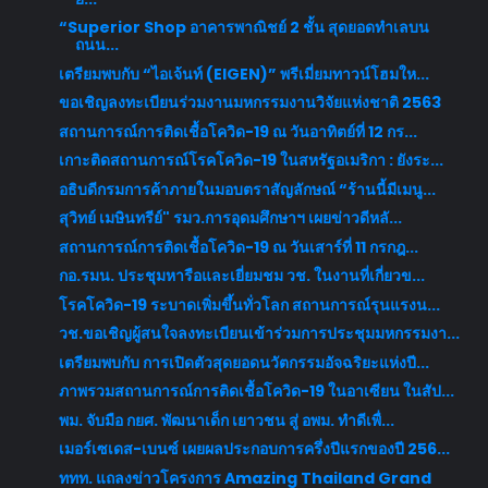
“Superior Shop อาคารพาณิชย์ 2 ชั้น สุดยอดทำเลบน
ถนน...
เตรียมพบกับ “ไอเจ้นท์ (EIGEN)” พรีเมี่ยมทาวน์โฮมให...
ขอเชิญลงทะเบียนร่วมงานมหกรรมงานวิจัยแห่งชาติ 2563
สถานการณ์การติดเชื้อโควิด-19 ณ วันอาทิตย์ที่ 12 กร...
เกาะติดสถานการณ์โรคโควิด-19 ในสหรัฐอเมริกา : ยังระ...
อธิบดีกรมการค้าภายในมอบตราสัญลักษณ์ “ร้านนี้มีเมนู...
สุวิทย์ เมษินทรีย์" รมว.การอุดมศึกษาฯ เผยข่าวดีหลั...
สถานการณ์การติดเชื้อโควิด-19 ณ วันเสาร์ที่ 11 กรกฎ...
กอ.รมน. ประชุมหารือและเยี่ยมชม วช. ในงานที่เกี่ยวข...
โรคโควิด-19 ระบาดเพิ่มขึ้นทั่วโลก สถานการณ์รุนแรงน...
วช.ขอเชิญผู้สนใจลงทะเบียนเข้าร่วมการประชุมมหกรรมงา...
เตรียมพบกับ การเปิดตัวสุดยอดนวัตกรรมอัจฉริยะแห่งปี...
ภาพรวมสถานการณ์การติดเชื้อโควิด-19 ในอาเซียน ในสัป...
พม. จับมือ กยศ. พัฒนาเด็ก เยาวชน สู่ อพม. ทำดีเพื่...
เมอร์เซเดส-เบนซ์ เผยผลประกอบการครึ่งปีแรกของปี 256...
ททท. แถลงข่าวโครงการ Amazing Thailand Grand