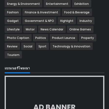
Energy & Environment
Entertainment
Exhibition
Fashion
Finance & Investment
Food & Beverage
Gadget
Government & NPO
Highlight
Industry
Lifestyle
Motor
News Calendar
Online Games
Photo Caption
Politics
Product Launce
Property
Review
Social
Sport
Technology & Innovation
Tourism
แบนเนอร์โฆษณา
AD BANNER