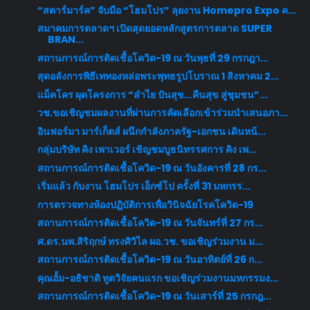
“สตาร์มาร์ค” จับมือ “โฮมโปร” ลุยงาน Homepro Expo ค...
สมาคมการตลาดฯ เปิดสุดยอดหลักสูตรการตลาด SUPER
BRAN...
สถานการณ์การติดเชื้อโควิด-19 ณ วันพุธที่ 29 กรกฎา...
สุดอลังการพิธีเททองหล่อพระพุทธรูปโบราณ 1 สิงหาคม 2...
แม็คโคร ผุดโครงการ “ลำไย ปันสุข...คืนสุข สู่ชุมชน”...
วช.ขอเชิญชมผลงานที่ผ่านการคัดเลือกเข้าร่วมนำเสนอภา...
อินฟอร์มา มาร์เก็ตส์ ผนึกกำลังภาครัฐ-เอกชน เดินหน้...
กลุ่มบริษัท คิง เพาเวอร์ เชิญชมบูธนิทรรศการ คิง เพ...
สถานการณ์การติดเชื้อโควิด-19 ณ วันอังคารที่ 28 กร...
เริ่มแล้ว กับงาน โฮมโปร เอ็กซ์โป ครั้งที่ 31 มหกรร...
การตรวจทางห้องปฏิบัติการเพื่อวินิจฉัยโรคโควิด-19
สถานการณ์การติดเชื้อโควิด-19 ณ วันจันทร์ที่ 27 กร...
ศ.ดร.นพ.สิริฤกษ์ ทรงศิวิไล ผอ.วช. ขอเชิญร่วมงาน ม...
สถานการณ์การติดเชื้อโควิด-19 ณ วันอาทิตย์ที่ 26 ก...
คุณอั้ม-อธิชาติ ทูตวิจัยคนแรก ขอเชิญร่วมงานมหกรรมง...
สถานการณ์การติดเชื้อโควิด-19 ณ วันเสาร์ที่ 25 กรกฎ...