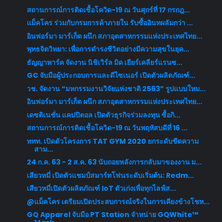
สถานการณ์การติดเชื้อโควิด-19 ณ วันศุกร์ที่ 17 กรกฎ...
แม็คโคร ร่วมกับกรมการค้าภายใน รับซื้ออินทผลัมกว่า ...
อินฟอร์มา มาร์เก็ต ผนึก สภาอุตสาหกรรมแห่งประเทศไทย...
พุทธจิตวิทยา: เพื่อการดำรงชีวิตอย่างมีความสุขในยุค...
ธัญญาพาร์ค จัดงาน นิชิเวิร์ล มิด เยียร์เคลียร์แรนซ...
GC จับมือผู้ประกอบการและดีไซเนอร์ เปิดตัวผลิตภัณฑ์...
วช. จัดงาน “มหกรรมงานวิจัยแห่งชาติ 2563” รูปแบบใหม...
อินฟอร์มา มาร์เก็ต ผนึก สภาอุตสาหกรรมแห่งประเทศไทย...
เดซติเนชั่น แคปปิตอล เปิดตัวธุรกิจร่วมลงทุน ซื้อกิ...
สถานการณ์การติดเชื้อโควิด-19 ณ วันพฤหัสบดีที่ 16 ...
ททท. เปิดตัวโครงการ TAT GYM 2020 ยกระดับขีดความ
สาม...
24 ก.ค. 63 - 2 ส.ค. 63 นับถอยหลังการกลับมาของงาน ม...
เสียวหมี่ เปิดตัวแชมป์สมาร์ทโฟนระดับเริ่มต้น: Redm...
เสียวหมี่เปิดตัวผลิตภัณฑ์ IoT ตัวเก่งเพื่อทุกไลฟ์ส...
@แม็คโคร เตรียมเปิดประสบการณ์จริงในการเคียงข้างโชห...
GQ Apparel จับมือ PT Station จำหน่าย GQWhite™