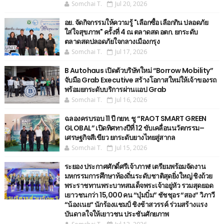
Somchai T.
Jul 20, 2026
อย. จัดกิจกรรมให้ความรู้ "เลือกซื้อ เลือกกิน ปลอดภัย
ใส่ใจสุขภาพ" ครั้งที่ 4 ณ ตลาดสด อตก. ยกระดับ
ตลาดสดปลอดภัยใจกลางเมืองกรุง
Somchai T.
Jul 17, 2026
B Autohaus เปิดตัวบริษัทใหม่ “Borrow Mobility”
จับมือ Grab Executive สร้างโอกาสใหม่ให้เจ้าของรถ
พร้อมยกระดับบริการผ่านแอป Grab
Somchai T.
Jul 16, 2026
ฉลองครบรอบ 11 ปี กยท. ชู “RAOT SMART GREEN
GLOBAL” เปิดทิศทางปีที่ 12 ขับเคลื่อนนวัตกรรม–
เศรษฐกิจสีเขียว ยกระดับยางไทยสู่สากล
Somchai T.
Jul 15, 2026
ระยอง ประกาศศักดิ์ศรีเจ้าภาพ! เตรียมพร้อมจัดงาน
มหกรรมการศึกษาท้องถิ่นระดับชาติสุดยิ่งใหญ่ ชิงถ้วย
พระราชทานพระบาทสมเด็จพระเจ้าอยู่หัว รวมสุดยอด
เยาวชนกว่า 15,000 คน “บุ๋มบิ๋ม” ชัชชุอร “สอง” วิภาวี
“น้องเนย“ นักร้องแชมป์ ชิงช้าสวรรค์ ร่วมสร้างแรง
บันดาลใจให้เยาวชน ประชันศักยภาพ