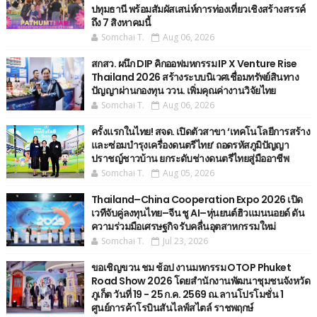
ปทุมธานี พร้อมสัมผัสเสน่ห์การท่องเที่ยวเชิงสร้างสรรค์
ถึง 7 สิงหาคมนี้
Somchai T.
Aug 06, 2026
สกสว. ผนึก DIP คิกออฟมหกรรม IP X Venture Rise
Thailand 2026 สร้างระบบนิเวศเชื่อมทรัพย์สินทาง
ปัญญาผ่านกองทุน ววน. เพิ่มคุณค่างานวิจัยไทย
Somchai T.
Aug 06, 2026
ครั้งแรกในไทย! สจด. เปิดตัวสาขา ‘เทคโนโลยีการสร้าง
และซ่อมบำรุงเครื่องดนตรีไทย’ ​ถอดรหัสภูมิปัญญา
ปราชญ์ชาวบ้าน ยกระดับช่างดนตรีไทยสู่มืออาชีพ
Somchai T.
Aug 05, 2026
Thailand–China Cooperation Expo 2026 เปิด
เวทีจับคู่ลงทุนไทย–จีน ชู AI–หุ่นยนต์ฮิวแมนนอยด์ ดัน
ความร่วมมือเศรษฐกิจ รับคลื่นอุตสาหกรรมใหม่
Somchai T.
Jul 23, 2026
ขอเชิญขวน ชม ช้อป งานมหกรรม OTOP Phuket
Road Show 2026 โดยสำนักงานพัฒนาชุมชนจังหวัด
ภูเก็ต วันที่ 19 - 25 ก.ค. 2569 ณ.ลานโปรโมชั่น 1
ศูนย์การค้าโรบินสันไลฟ์สไตล์ ราชพฤกษ์