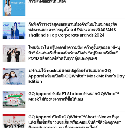
ภาวะเหงื่อออกเป็นเลือด
กัลฟ์ คว้ารางวัลสุดยอดแบรนด์องค์กรไทยในหมวดธุรกิจ
พลังงานและสาธารณูปโภค 4 ปีซ้อน จากเวที ASEAN &
Thailand’s Top Corporate Brands 2024
ไทยเจียระไน กรุ๊ป ตอกย้ำความปัง!! คว้าคู่จิ้นสุดฮอต “ซี-นุ
นิว” นั่งแท่นพรีเซ็นเตอร์ พร้อมเปิดตัว “สบู่รังนกพรีเมี่ยม”
POYD ผลิตภัณฑ์สำหรับทุกกลุ่มและทุกเพศ
#รักแม่ให้maskแม่ แคมเปญต้อนรับวันแม่จาก GQ
Apparel พร้อมเปิดตัว GQWhite™ Mask Mother's Day
Edition
GQ Apparel จับมือ PT Station จำหน่าย GQWhite™
Mask ไม่ต้องลงจากรถก็ซื้อได้เลย!
GQ Apparel เปิดตัว GQWhite™ Short-Sleeve ที่สุด
แห่งเสื้อเชิ้ตสีขาวแขนสั้น พร้อมคอนเซ็ปต์ “จีคิวฟิตทุกคน”
ดึงจุดเด่นการออกแบบเพื่อคนทุกเพศ ทุกไซส์