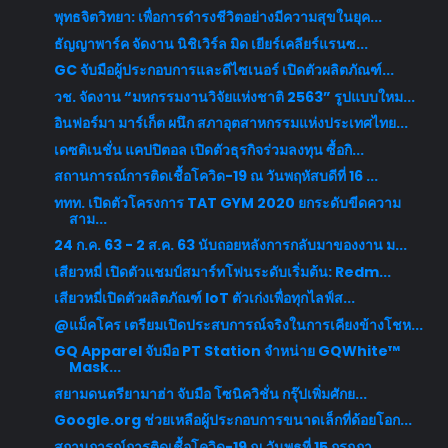
พุทธจิตวิทยา: เพื่อการดำรงชีวิตอย่างมีความสุขในยุค...
ธัญญาพาร์ค จัดงาน นิชิเวิร์ล มิด เยียร์เคลียร์แรนซ...
GC จับมือผู้ประกอบการและดีไซเนอร์ เปิดตัวผลิตภัณฑ์...
วช. จัดงาน “มหกรรมงานวิจัยแห่งชาติ 2563” รูปแบบใหม...
อินฟอร์มา มาร์เก็ต ผนึก สภาอุตสาหกรรมแห่งประเทศไทย...
เดซติเนชั่น แคปปิตอล เปิดตัวธุรกิจร่วมลงทุน ซื้อกิ...
สถานการณ์การติดเชื้อโควิด-19 ณ วันพฤหัสบดีที่ 16 ...
ททท. เปิดตัวโครงการ TAT GYM 2020 ยกระดับขีดความ
สาม...
24 ก.ค. 63 - 2 ส.ค. 63 นับถอยหลังการกลับมาของงาน ม...
เสียวหมี่ เปิดตัวแชมป์สมาร์ทโฟนระดับเริ่มต้น: Redm...
เสียวหมี่เปิดตัวผลิตภัณฑ์ IoT ตัวเก่งเพื่อทุกไลฟ์ส...
@แม็คโคร เตรียมเปิดประสบการณ์จริงในการเคียงข้างโชห...
GQ Apparel จับมือ PT Station จำหน่าย GQWhite™
Mask...
สยามดนตรียามาฮ่า จับมือ โซนิควิชั่น กรุ๊ปเพิ่มศักย...
Google.org ช่วยเหลือผู้ประกอบการขนาดเล็กที่ด้อยโอก...
สถานการณ์การติดเชื้อโควิด-19 ณ วันพุธที่ 15 กรกฎา...