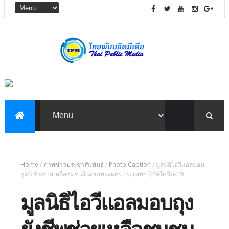
Home
/
ภาพข่าวประชาสัมพันธ์
/
Photo Caption
/
มูลนิธิไอวีแอลมอบ
ถุงยังชีพช่วยเหลือชุมชนในเขตพระนคร กรุงเทพฯ สู้ภัยโควิด-19
มูลนิธิไอวีแอลมอบถุง