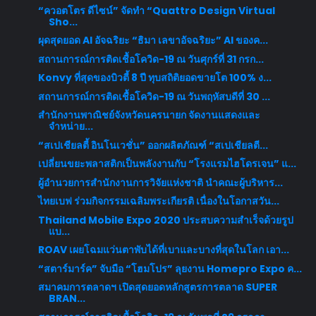
“ควอตโตร ดีไซน์” จัดทำ “Quattro Design Virtual
Sho...
ผุดสุดยอด AI อัจฉริยะ “ธิมา เลขาอัจฉริยะ” AI ของค...
สถานการณ์การติดเชื้อโควิด-19 ณ วันศุกร์ที่ 31 กรก...
Konvy ที่สุดของบิวตี้ 8 ปี ทุบสถิติยอดขายโต 100% ง...
สถานการณ์การติดเชื้อโควิด-19 ณ วันพฤหัสบดีที่ 30 ...
สำนักงานพาณิชย์จังหวัดนครนายก จัดงานแสดงและ
จำหน่าย...
“สเปเชียลตี้ อินโนเวชั่น” ออกผลิตภัณฑ์ “สเปเชียลตี...
เปลี่ยนขยะพลาสติกเป็นพลังงานกับ “โรงแรมไฮโดรเจน” แ...
ผู้อำนวยการสำนักงานการวิจัยแห่งชาติ นำคณะผู้บริหาร...
ไทยเบฟ ร่วมกิจกรรมเฉลิมพระเกียรติ เนื่องในโอกาสวัน...
Thailand Mobile Expo 2020 ประสบความสำเร็จด้วยรูป
แบ...
ROAV เผยโฉมแว่นตาพับได้ที่เบาและบางที่สุดในโลก เอา...
“สตาร์มาร์ค” จับมือ “โฮมโปร” ลุยงาน Homepro Expo ค...
สมาคมการตลาดฯ เปิดสุดยอดหลักสูตรการตลาด SUPER
BRAN...