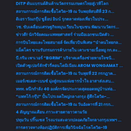
DITP ดันแบรนด์สินค้านวัตกรรมเกษตรไทยสู่เวทีโลก
สถานการณ์การติดเชื้อโควิด-19 ณ วันพฤหัสบดีที่ 23 ก...
ดิเอราวัณกรุ๊ป ชูฮ็อป อินน์ รุกตลาดท่องเที่ยวในประ...
วช. ขับเคลื่อนเศรษฐกิจหมุนเวียนในชุมชน พัฒนานวัตกร...
ข่าวดี! นักวิจัยคณะแพทยศาสตร์ ร่วมมือเอกชนเปิดตัว ...
การบินไทยและไทยสมายล์ จัดเที่ยวบินพิเศษ “นำคนไทยกล...
แม็คโคร ขานรับกรมการค้าภายใน เคาะขายเนื้อหมู กก.ละ...
บี.กริม เพาเวอร์ “BGRIM” บริจาคเครื่องช่วยหายใจชนิ...
เปิดตัวซูเปอร์ลักชัวรี่คอนโดมิเนียม AROM WONGAMAT ...
สถานการณ์การติดเชื้อโควิด-19 ณ วันพุธที่ 22 กรกฎาค...
เมอร์เซเดส-เบนซ์ มุ่งสู่ถนนแห่งธารน้ำใจ อาสาส่งเสบ...
ททท. ผนึกกำลัง 40 องค์กรจัดประกวดสุดยอดหมู่บ้านท่อ...
“แพทโก้ กรุ๊ป” ปั้นโปรเจคใหญ่กลางกรุง สู้ศึกโควิด-...
สถานการณ์การติดเชื้อโควิด-19 ณ วันอังคารที่ 21 กรก...
4 สัญญาณเตือน ภาวะสายตายาวตามวัย
ปทุมวัน ปริ๊นเซส โรงแรมสะดวกปลอดภัยใจกลางกรุงเทพฯ ...
การตรวจทางห้องปฏิบัติการเพื่อวินิจฉัยโรคโควิด-19