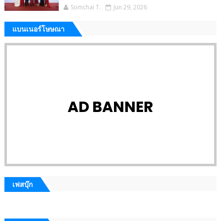
Somchai T.
Jun 29, 2026
แบนเนอร์โษษณา
AD BANNER
เฟสบุ๊ก