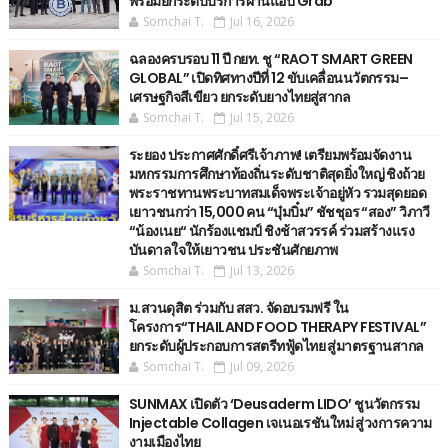
พร้อมยกระดับบริการผ่านแอป Grab
Somchai T.
Jul 16, 2026
ฉลองครบรอบ 11 ปี กยท. ชู “RAOT SMART GREEN
GLOBAL” เปิดทิศทางปีที่ 12 ขับเคลื่อนนวัตกรรม–
เศรษฐกิจสีเขียว ยกระดับยางไทยสู่สากล
Somchai T.
Jul 15, 2026
ระยอง ประกาศศักดิ์ศรีเจ้าภาพ! เตรียมพร้อมจัดงาน
มหกรรมการศึกษาท้องถิ่นระดับชาติสุดยิ่งใหญ่ ชิงถ้วย
พระราชทานพระบาทสมเด็จพระเจ้าอยู่หัว รวมสุดยอด
เยาวชนกว่า 15,000 คน “บุ๋มบิ๋ม” ชัชชุอร “สอง” วิภาวี
“น้องเนย“ นักร้องแชมป์ ชิงช้าสวรรค์ ร่วมสร้างแรง
บันดาลใจให้เยาวชน ประชันศักยภาพ
Somchai T.
Jul 13, 2026
ม.สวนดุสิต ร่วมกับ สสว. จัดอบรมฟรี ใน
โครงการ“THAILAND FOOD THERAPY FESTIVAL”
ยกระดับผู้ประกอบการสตรีทฟู้ดไทย สู่มาตรฐานสากล
Somchai T.
Jul 09, 2026
SUNMAX เปิดตัว ‘Deusaderm LIDO’ ชูนวัตกรรม
Injectable Collagen เจเนอเรชันใหม่ สู่วงการความ
งามเมืองไทย