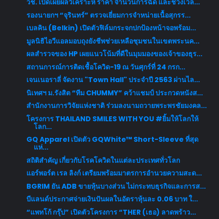
วช. เปิดเผยผลวิเคราะห์ ราคา จำนวนการฉีด และช่วงเวล...
รองนายกฯ “จุรินทร์” ตรวจเยี่ยมการจำหน่ายเนื้อสุกรร...
เบลคิน (Belkin) เปิดตัวฟิล์มกระจกปกป้องหน้าจอพร้อม...
มูลนิธิไอวีแอลมอบถุงยังชีพช่วยเหลือชุมชนในเขตพระนค...
ผลสำรวจของ HP เผยแนวโน้มที่ดีในมุมมองของเจ้าของธุร...
สถานการณ์การติดเชื้อโควิด-19 ณ วันศุกร์ที่ 24 กรก...
เจนเนอราลี่ จัดงาน "Town Hall" ประจำปี 2563 ผ่านไล...
นิเทศฯ ม.รังสิต “ทีม CHUMMY” คว้าแชมป์ ประกวดหนังส...
สำนักงานการวิจัยแห่งชาติ ร่วมลงนามถวายพระพรชัยมงคล...
โครงการ THAILAND SMILES WITH YOU #ยิ้มให้โลกให้
โลก...
GQ Apparel เปิดตัว GQWhite™ Short-Sleeve ที่สุด
แห่...
สถิติสำคัญ เกี่ยวกับโรคโควิดในแต่ละประเทศทั่วโลก
แอร์พอร์ต เรล ลิงก์ เตรียมพร้อมมาตรการอำนวยความสะด...
BGRIM ยัน ADB ขายหุ้นบางส่วน ไม่กระทบธุรกิจและการส...
บีแลนด์ประกาศจ่ายเงินปันผลในอัตราหุ้นละ 0.06 บาท ใ...
“แพทโก้ กรุ๊ป” เปิดตัวโครงการ “THER (เธอ) ลาดพร้าว...