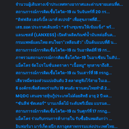
จำนวนผู้เดินทางเข้าประเทศทางอากาศและด่านชายแดนที่ต...
สถานการณ์การติดเชื้อโควิด-19 ณ วันจันทร์ที่ 20 กร...
“ดิฟฟลิส เฮอร์เบิ้ล เมาท์ สเปรย์” เพื่อสุขภาพที่ดี...
เสธ.ยอด ประกาศเดินหน้า “สร้างชุมชนให้เข้มแข็ง” พร้...
แลนเซสส์ (LANXESS) เปิดตัวผลิตภัณฑ์น้ำมันหล่อลื่นค...
กรมแพทย์แผนไทย สนใจยา"เหลียนฮัว" เป็นต้นแบบที่ดี น...
สถานการณ์การติดเชื้อโควิด-19 ณ วันอาทิตย์ที่ 19 กร...
ภาพรวมสถานการณ์การติดเชื้อโควิด-19 ในอาเซียน ในสัป...
แม็คโคร จัดโปรโมชั่นลดราคา “เนื้อหมู” ทุกสาขาถึงสิ...
สถานการณ์การติดเชื้อโควิด-19 ณ วันเสาร์ที่ 18 กรกฎ...
เสียวหมี่ครองส่วนแบ่งอันดับ 3 ตลาดหูฟังไร้สาย ในเอ...
6 องค์กรเพื่อสังคมร่วมกับ 19 คนดัง ชวนคนไทยทำดี 2...
MQDC เสนอขายหุ้นกู้ประเภทไม่ด้อยสิทธิ อายุ 2 ปี ผล...
“ซันลีฟ ชัตเตอร์” บานเกล็ดไม้ ระดับพรีเมี่ยม แบรนด...
สถานการณ์การติดเชื้อโควิด-19 ณ วันศุกร์ที่ 17 กรกฎ...
แม็คโคร ร่วมกับกรมการค้าภายใน รับซื้ออินทผลัมกว่า ...
อินฟอร์มา มาร์เก็ต ผนึก สภาอุตสาหกรรมแห่งประเทศไทย...