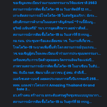
ขอเชิญลงทะเบียนร่วมงานมหกรรมงานวิจัยแห่งชาติ 2563
สถานการณ์การติดเชื้อโควิด-19 ณ วันอาทิตย์ที่ 12 กร...
เกาะติดสถานการณ์โรคโควิด-19 ในสหรัฐอเมริกา : ยังระ...
อธิบดีกรมการค้าภายในมอบตราสัญลักษณ์ “ร้านนี้มีเมนู...
สุวิทย์ เมษินทรีย์" รมว.การอุดมศึกษาฯ เผยข่าวดีหลั...
สถานการณ์การติดเชื้อโควิด-19 ณ วันเสาร์ที่ 11 กรกฎ...
กอ.รมน. ประชุมหารือและเยี่ยมชม วช. ในงานที่เกี่ยวข...
โรคโควิด-19 ระบาดเพิ่มขึ้นทั่วโลก สถานการณ์รุนแรงน...
วช.ขอเชิญผู้สนใจลงทะเบียนเข้าร่วมการประชุมมหกรรมงา...
เตรียมพบกับ การเปิดตัวสุดยอดนวัตกรรมอัจฉริยะแห่งปี...
ภาพรวมสถานการณ์การติดเชื้อโควิด-19 ในอาเซียน ในสัป...
พม. จับมือ กยศ. พัฒนาเด็ก เยาวชน สู่ อพม. ทำดีเพื่...
เมอร์เซเดส-เบนซ์ เผยผลประกอบการครึ่งปีแรกของปี 256...
ททท. แถลงข่าวโครงการ Amazing Thailand Grand
Sale 2...
อว.สร้างคน สร้างงาน ยกระดับเศรษฐกิจชุมชนแบบบูรณากา...
สถานการณ์การติดเชื้อโควิด-19 ณ วันศุกร์ที่ 10 กรกฎ...