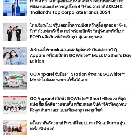
กัลฟ์ คว้ารางวัลสุดยอดแบรนด์องค์กรไทยในหมวดธุรกิจ
พลังงานและสาธารณูปโภค 4 ปีซ้อน จากเวที ASEAN &
Thailand’s Top Corporate Brands 2024
ไทยเจียระไน กรุ๊ป ตอกย้ำความปัง!! คว้าคู่จิ้นสุดฮอต “ซี-นุ
นิว” นั่งแท่นพรีเซ็นเตอร์ พร้อมเปิดตัว “สบู่รังนกพรีเมี่ยม”
POYD ผลิตภัณฑ์สำหรับทุกกลุ่มและทุกเพศ
#รักแม่ให้maskแม่ แคมเปญต้อนรับวันแม่จาก GQ
Apparel พร้อมเปิดตัว GQWhite™ Mask Mother's Day
Edition
GQ Apparel จับมือ PT Station จำหน่าย GQWhite™
Mask ไม่ต้องลงจากรถก็ซื้อได้เลย!
GQ Apparel เปิดตัว GQWhite™ Short-Sleeve ที่สุด
แห่งเสื้อเชิ้ตสีขาวแขนสั้น พร้อมคอนเซ็ปต์ “จีคิวฟิตทุกคน”
ดึงจุดเด่นการออกแบบเพื่อคนทุกเพศ ทุกไซส์
ครั้งแรกที่ศรีสะเกษ! ทีมชาติไทย ปะทะ เติร์กเมนิสถาน อุ่น
เครื่องฟีฟ่าเดย์