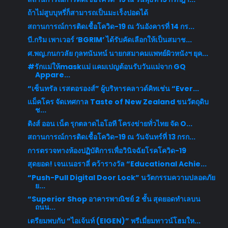
ถ้าไม่สูบบุหรี่ก็สามารถเป็นมะเร็งปอดได้
สถานการณ์การติดเชื้อโควิด-19 ณ วันอังคารที่ 14 กร...
บี.กริม เพาเวอร์ ‘BGRIM’ ได้รับคัดเลือกให้เป็นสมาช...
ศ.พญ.กนกวลัย กุลทนันทน์ นายกสมาคมแพทย์ผิวหนังฯ ยุค...
#รักแม่ให้maskแม่ แคมเปญต้อนรับวันแม่จาก GQ
Appare...
“เซ็นทรัล เรสตอรองส์” ผู้บริหารคลาวด์คิทเช่น “Ever...
แม็คโคร จัดเทศกาล Taste of New Zealand ขนวัตถุดิบ
ช...
ติงส์ ออน เน็ต รุกตลาดไอโอที โครงข่ายทั่วไทย จัด O...
สถานการณ์การติดเชื้อโควิด-19 ณ วันจันทร์ที่ 13 กรก...
การตรวจทางห้องปฏิบัติการเพื่อวินิจฉัยโรคโควิด-19
สุดยอด! เจนเนอราลี่ คว้ารางวัล “Educational Achie...
“Push-Pull Digital Door Lock” นวัตกรรมความปลอดภัย
ย...
“Superior Shop อาคารพาณิชย์ 2 ชั้น สุดยอดทำเลบน
ถนน...
เตรียมพบกับ “ไอเจ้นท์ (EIGEN)” พรีเมี่ยมทาวน์โฮมให...