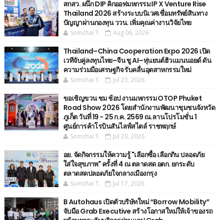
สกสว. ผนึก DIP คิกออฟมหกรรม IP X Venture Rise
Thailand 2026 สร้างระบบนิเวศเชื่อมทรัพย์สินทาง
ปัญญาผ่านกองทุน ววน. เพิ่มคุณค่างานวิจัยไทย
Somchai T.
Aug 06, 2026
Thailand–China Cooperation Expo 2026 เปิด
เวทีจับคู่ลงทุนไทย–จีน ชู AI–หุ่นยนต์ฮิวแมนนอยด์ ดัน
ความร่วมมือเศรษฐกิจ รับคลื่นอุตสาหกรรมใหม่
Somchai T.
Jul 23, 2026
ขอเชิญขวน ชม ช้อป งานมหกรรม OTOP Phuket
Road Show 2026 โดยสำนักงานพัฒนาชุมชนจังหวัด
ภูเก็ต วันที่ 19 - 25 ก.ค. 2569 ณ.ลานโปรโมชั่น 1
ศูนย์การค้าโรบินสันไลฟ์สไตล์ ราชพฤกษ์
Somchai T.
Jul 20, 2026
อย. จัดกิจกรรมให้ความรู้ "เลือกซื้อ เลือกกิน ปลอดภัย
ใส่ใจสุขภาพ" ครั้งที่ 4 ณ ตลาดสด อตก. ยกระดับ
ตลาดสดปลอดภัยใจกลางเมืองกรุง
Somchai T.
Jul 17, 2026
B Autohaus เปิดตัวบริษัทใหม่ “Borrow Mobility”
จับมือ Grab Executive สร้างโอกาสใหม่ให้เจ้าของรถ