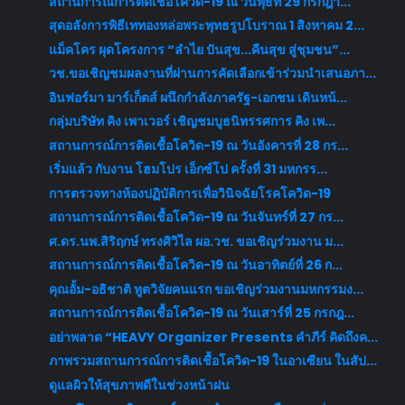
สถานการณ์การติดเชื้อโควิด-19 ณ วันพุธที่ 29 กรกฎา...
สุดอลังการพิธีเททองหล่อพระพุทธรูปโบราณ 1 สิงหาคม 2...
แม็คโคร ผุดโครงการ “ลำไย ปันสุข...คืนสุข สู่ชุมชน”...
วช.ขอเชิญชมผลงานที่ผ่านการคัดเลือกเข้าร่วมนำเสนอภา...
อินฟอร์มา มาร์เก็ตส์ ผนึกกำลังภาครัฐ-เอกชน เดินหน้...
กลุ่มบริษัท คิง เพาเวอร์ เชิญชมบูธนิทรรศการ คิง เพ...
สถานการณ์การติดเชื้อโควิด-19 ณ วันอังคารที่ 28 กร...
เริ่มแล้ว กับงาน โฮมโปร เอ็กซ์โป ครั้งที่ 31 มหกรร...
การตรวจทางห้องปฏิบัติการเพื่อวินิจฉัยโรคโควิด-19
สถานการณ์การติดเชื้อโควิด-19 ณ วันจันทร์ที่ 27 กร...
ศ.ดร.นพ.สิริฤกษ์ ทรงศิวิไล ผอ.วช. ขอเชิญร่วมงาน ม...
สถานการณ์การติดเชื้อโควิด-19 ณ วันอาทิตย์ที่ 26 ก...
คุณอั้ม-อธิชาติ ทูตวิจัยคนแรก ขอเชิญร่วมงานมหกรรมง...
สถานการณ์การติดเชื้อโควิด-19 ณ วันเสาร์ที่ 25 กรกฎ...
อย่าพลาด​ “HEAVY Organizer Presents คำภีร์ คิดถึงค...
ภาพรวมสถานการณ์การติดเชื้อโควิด-19 ในอาเซียน ในสัป...
ดูแลผิวให้สุขภาพดีในช่วงหน้าฝน