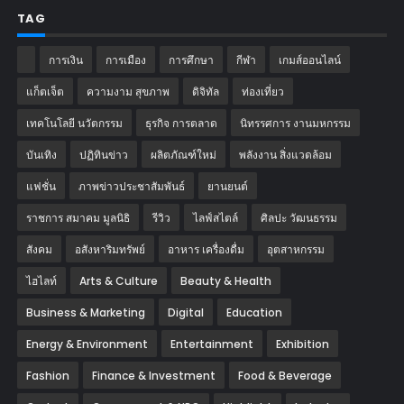
TAG
การเงิน
การเมือง
การศึกษา
กีฬา
เกมส์ออนไลน์
แก็ตเจ็ต
ความงาม สุขภาพ
ดิจิทัล
ท่องเที่ยว
เทคโนโลยี นวัตกรรม
ธุรกิจ การตลาด
นิทรรศการ งานมหกรรม
บันเทิง
ปฏิทินข่าว
ผลิตภัณฑ์ใหม่
พลังงาน สิ่งแวดล้อม
แฟชั่น
ภาพข่าวประชาสัมพันธ์
‎ยานยนต์‎
ราชการ สมาคม มูลนิธิ
รีวิว
ไลฟ์สไตล์
ศิลปะ วัฒนธรรม
สังคม
อสังหาริมทรัพย์
อาหาร เครื่องดื่ม
อุตสาหกรรม
ไฮไลท์
Arts & Culture
Beauty & Health
Business & Marketing
Digital
Education
Energy & Environment
Entertainment
Exhibition
Fashion
Finance & Investment
Food & Beverage