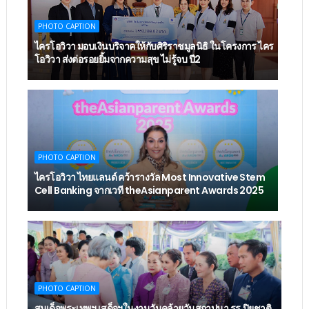
PHOTO CAPTION
ไครโอวิวา มอบเงินบริจาคให้กับศิริราชมูลนิธิ ในโครงการ ไคร
โอวิวา ส่งต่อรอยยิ้มจากความสุข ไม่รู้จบ ปี2
PHOTO CAPTION
ไครโอวิวา ไทยแลนด์ คว้ารางวัล Most Innovative Stem
Cell Banking จากเวที theAsianparent Awards 2025
PHOTO CAPTION
สมเด็จพระเทพฯ เสด็จฯในงานวันคล้ายวันสถาปนา รร.ปิยชาติ