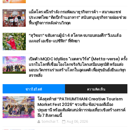
แม็คโคร ผนึกกำลัง กรมพัฒนาธุรกิจการค้า – สมาคมเชฟ
ประเทศไทย “ติดปีกร้านอาหาร” สนับสนุนธุรกิจรายย่อย ช่วย
ฟื้นฟูกิจการหลังผ่านวิกฤต
“สุวิชยา” ขยับตามผู้นำ 4 สโตรค จบรอบสองศึก“วีเมนส์ อ
เมเจอร์ เอเชีย-แปซิฟิก” ที่พัทยา
เปิดตัว MQDC Idyllias "เมตตาเวิร์ส" (Metta-verse) ครั้ง
แรกในโลกที่เชื่อมโยงโลกจริงกับโลกเสมือนทุกมิติ พร้อมส่ง
มอบนวัตกรรมร่วมสร้างโลกในอุดมคติ เพื่อสุขอันยั่งยืนแก่ทุก
สรรพสิ่ง
ข่าวไฮไลท์
ความคิดเห็น
โค้งสุดท้าย! “PATHUMTHANI Creative Tourism
Market Fest 2026” ชวนชิม ช้อป ของดีเมือง
ปทุมธานี พร้อมสัมผัสเสน่ห์การท่องเที่ยวเชิงสร้างสรรค์
ถึง 7 สิงหาคมนี้
Somchai T.
Aug 06, 2026