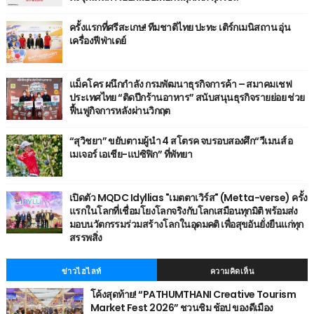
ครั้งแรกที่ศรีสะเกษ! ทีมชาติไทย ปะทะ เติร์กเมนิสถาน อุ่น
เครื่องฟีฟ่าเดย์
แม็คโคร ผนึกกำลัง กรมพัฒนาธุรกิจการค้า – สมาคมเชฟ
ประเทศไทย “ติดปีกร้านอาหาร” สนับสนุนธุรกิจรายย่อย ช่วย
ฟื้นฟูกิจการหลังผ่านวิกฤต
“สุวิชยา” ขยับตามผู้นำ 4 สโตรค จบรอบสองศึก“วีเมนส์ อ
เมเจอร์ เอเชีย-แปซิฟิก” ที่พัทยา
เปิดตัว MQDC Idyllias "เมตตาเวิร์ส" (Metta-verse) ครั้ง
แรกในโลกที่เชื่อมโยงโลกจริงกับโลกเสมือนทุกมิติ พร้อมส่ง
มอบนวัตกรรมร่วมสร้างโลกในอุดมคติ เพื่อสุขอันยั่งยืนแก่ทุก
สรรพสิ่ง
ข่าวไฮไลท์
ความคิดเห็น
โค้งสุดท้าย! “PATHUMTHANI Creative Tourism
Market Fest 2026” ชวนชิม ช้อป ของดีเมือง