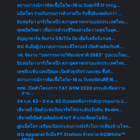
สถานการณ์การติดเชื้อโควิด-19 ณ วันศุกร์ที่ 17 กรกฎ...
แม็คโคร ร่วมกับกรมการค้าภายใน รับซื้ออินทผลัมกว่า ...
อินฟอร์มา มาร์เก็ต ผนึก สภาอุตสาหกรรมแห่งประเทศไทย...
พุทธจิตวิทยา: เพื่อการดำรงชีวิตอย่างมีความสุขในยุค...
ธัญญาพาร์ค จัดงาน นิชิเวิร์ล มิด เยียร์เคลียร์แรนซ...
GC จับมือผู้ประกอบการและดีไซเนอร์ เปิดตัวผลิตภัณฑ์...
วช. จัดงาน “มหกรรมงานวิจัยแห่งชาติ 2563” รูปแบบใหม...
อินฟอร์มา มาร์เก็ต ผนึก สภาอุตสาหกรรมแห่งประเทศไทย...
เดซติเนชั่น แคปปิตอล เปิดตัวธุรกิจร่วมลงทุน ซื้อกิ...
สถานการณ์การติดเชื้อโควิด-19 ณ วันพฤหัสบดีที่ 16 ...
ททท. เปิดตัวโครงการ TAT GYM 2020 ยกระดับขีดความ
สาม...
24 ก.ค. 63 - 2 ส.ค. 63 นับถอยหลังการกลับมาของงาน ม...
เสียวหมี่ เปิดตัวแชมป์สมาร์ทโฟนระดับเริ่มต้น: Redm...
เสียวหมี่เปิดตัวผลิตภัณฑ์ IoT ตัวเก่งเพื่อทุกไลฟ์ส...
@แม็คโคร เตรียมเปิดประสบการณ์จริงในการเคียงข้างโชห...
GQ Apparel จับมือ PT Station จำหน่าย GQWhite™
Mask...