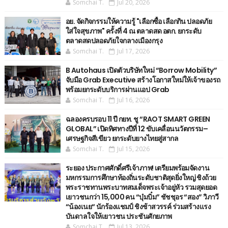
Somchai T.
Jul 20, 2026
อย. จัดกิจกรรมให้ความรู้ "เลือกซื้อ เลือกกิน ปลอดภัย
ใส่ใจสุขภาพ" ครั้งที่ 4 ณ ตลาดสด อตก. ยกระดับ
ตลาดสดปลอดภัยใจกลางเมืองกรุง
Somchai T.
Jul 17, 2026
B Autohaus เปิดตัวบริษัทใหม่ “Borrow Mobility”
จับมือ Grab Executive สร้างโอกาสใหม่ให้เจ้าของรถ
พร้อมยกระดับบริการผ่านแอป Grab
Somchai T.
Jul 16, 2026
ฉลองครบรอบ 11 ปี กยท. ชู “RAOT SMART GREEN
GLOBAL” เปิดทิศทางปีที่ 12 ขับเคลื่อนนวัตกรรม–
เศรษฐกิจสีเขียว ยกระดับยางไทยสู่สากล
Somchai T.
Jul 15, 2026
ระยอง ประกาศศักดิ์ศรีเจ้าภาพ! เตรียมพร้อมจัดงาน
มหกรรมการศึกษาท้องถิ่นระดับชาติสุดยิ่งใหญ่ ชิงถ้วย
พระราชทานพระบาทสมเด็จพระเจ้าอยู่หัว รวมสุดยอด
เยาวชนกว่า 15,000 คน “บุ๋มบิ๋ม” ชัชชุอร “สอง” วิภาวี
“น้องเนย“ นักร้องแชมป์ ชิงช้าสวรรค์ ร่วมสร้างแรง
บันดาลใจให้เยาวชน ประชันศักยภาพ
Somchai T.
Jul 13, 2026