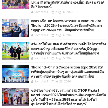
ปทุมธานี พร้อมสัมผัสเสน่ห์การท่องเที่ยวเชิงสร้างสรรค์
ถึง 7 สิงหาคมนี้
Somchai T.
Aug 06, 2026
สกสว. ผนึก DIP คิกออฟมหกรรม IP X Venture Rise
Thailand 2026 สร้างระบบนิเวศเชื่อมทรัพย์สินทาง
ปัญญาผ่านกองทุน ววน. เพิ่มคุณค่างานวิจัยไทย
Somchai T.
Aug 06, 2026
ครั้งแรกในไทย! สจด. เปิดตัวสาขา ‘เทคโนโลยีการสร้าง
และซ่อมบำรุงเครื่องดนตรีไทย’ ​ถอดรหัสภูมิปัญญา
ปราชญ์ชาวบ้าน ยกระดับช่างดนตรีไทยสู่มืออาชีพ
Somchai T.
Aug 05, 2026
Thailand–China Cooperation Expo 2026 เปิด
เวทีจับคู่ลงทุนไทย–จีน ชู AI–หุ่นยนต์ฮิวแมนนอยด์ ดัน
ความร่วมมือเศรษฐกิจ รับคลื่นอุตสาหกรรมใหม่
Somchai T.
Jul 23, 2026
ขอเชิญขวน ชม ช้อป งานมหกรรม OTOP Phuket
Road Show 2026 โดยสำนักงานพัฒนาชุมชนจังหวัด
ภูเก็ต วันที่ 19 - 25 ก.ค. 2569 ณ.ลานโปรโมชั่น 1
ศูนย์การค้าโรบินสันไลฟ์สไตล์ ราชพฤกษ์