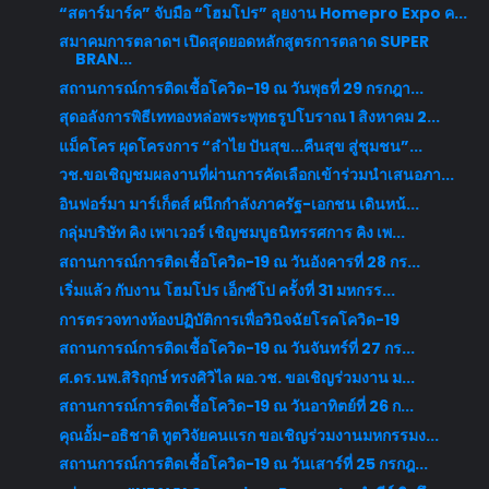
“สตาร์มาร์ค” จับมือ “โฮมโปร” ลุยงาน Homepro Expo ค...
สมาคมการตลาดฯ เปิดสุดยอดหลักสูตรการตลาด SUPER
BRAN...
สถานการณ์การติดเชื้อโควิด-19 ณ วันพุธที่ 29 กรกฎา...
สุดอลังการพิธีเททองหล่อพระพุทธรูปโบราณ 1 สิงหาคม 2...
แม็คโคร ผุดโครงการ “ลำไย ปันสุข...คืนสุข สู่ชุมชน”...
วช.ขอเชิญชมผลงานที่ผ่านการคัดเลือกเข้าร่วมนำเสนอภา...
อินฟอร์มา มาร์เก็ตส์ ผนึกกำลังภาครัฐ-เอกชน เดินหน้...
กลุ่มบริษัท คิง เพาเวอร์ เชิญชมบูธนิทรรศการ คิง เพ...
สถานการณ์การติดเชื้อโควิด-19 ณ วันอังคารที่ 28 กร...
เริ่มแล้ว กับงาน โฮมโปร เอ็กซ์โป ครั้งที่ 31 มหกรร...
การตรวจทางห้องปฏิบัติการเพื่อวินิจฉัยโรคโควิด-19
สถานการณ์การติดเชื้อโควิด-19 ณ วันจันทร์ที่ 27 กร...
ศ.ดร.นพ.สิริฤกษ์ ทรงศิวิไล ผอ.วช. ขอเชิญร่วมงาน ม...
สถานการณ์การติดเชื้อโควิด-19 ณ วันอาทิตย์ที่ 26 ก...
คุณอั้ม-อธิชาติ ทูตวิจัยคนแรก ขอเชิญร่วมงานมหกรรมง...
สถานการณ์การติดเชื้อโควิด-19 ณ วันเสาร์ที่ 25 กรกฎ...