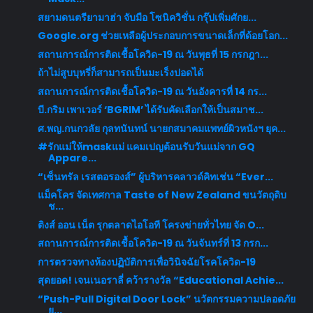
สยามดนตรียามาฮ่า จับมือ โซนิควิชั่น กรุ๊ปเพิ่มศักย...
Google.org ช่วยเหลือผู้ประกอบการขนาดเล็กที่ด้อยโอก...
สถานการณ์การติดเชื้อโควิด-19 ณ วันพุธที่ 15 กรกฎา...
ถ้าไม่สูบบุหรี่ก็สามารถเป็นมะเร็งปอดได้
สถานการณ์การติดเชื้อโควิด-19 ณ วันอังคารที่ 14 กร...
บี.กริม เพาเวอร์ ‘BGRIM’ ได้รับคัดเลือกให้เป็นสมาช...
ศ.พญ.กนกวลัย กุลทนันทน์ นายกสมาคมแพทย์ผิวหนังฯ ยุค...
#รักแม่ให้maskแม่ แคมเปญต้อนรับวันแม่จาก GQ
Appare...
“เซ็นทรัล เรสตอรองส์” ผู้บริหารคลาวด์คิทเช่น “Ever...
แม็คโคร จัดเทศกาล Taste of New Zealand ขนวัตถุดิบ
ช...
ติงส์ ออน เน็ต รุกตลาดไอโอที โครงข่ายทั่วไทย จัด O...
สถานการณ์การติดเชื้อโควิด-19 ณ วันจันทร์ที่ 13 กรก...
การตรวจทางห้องปฏิบัติการเพื่อวินิจฉัยโรคโควิด-19
สุดยอด! เจนเนอราลี่ คว้ารางวัล “Educational Achie...
“Push-Pull Digital Door Lock” นวัตกรรมความปลอดภัย
ย...