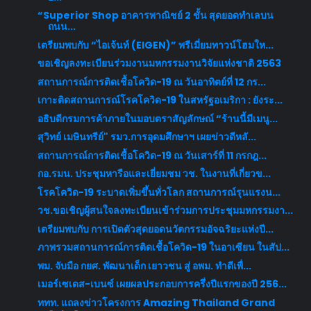
“Superior Shop อาคารพาณิชย์ 2 ชั้น สุดยอดทำเลบน
ถนน...
เตรียมพบกับ “ไอเจ้นท์ (EIGEN)” พรีเมี่ยมทาวน์โฮมให...
ขอเชิญลงทะเบียนร่วมงานมหกรรมงานวิจัยแห่งชาติ 2563
สถานการณ์การติดเชื้อโควิด-19 ณ วันอาทิตย์ที่ 12 กร...
เกาะติดสถานการณ์โรคโควิด-19 ในสหรัฐอเมริกา : ยังระ...
อธิบดีกรมการค้าภายในมอบตราสัญลักษณ์ “ร้านนี้มีเมนู...
สุวิทย์ เมษินทรีย์" รมว.การอุดมศึกษาฯ เผยข่าวดีหลั...
สถานการณ์การติดเชื้อโควิด-19 ณ วันเสาร์ที่ 11 กรกฎ...
กอ.รมน. ประชุมหารือและเยี่ยมชม วช. ในงานที่เกี่ยวข...
โรคโควิด-19 ระบาดเพิ่มขึ้นทั่วโลก สถานการณ์รุนแรงน...
วช.ขอเชิญผู้สนใจลงทะเบียนเข้าร่วมการประชุมมหกรรมงา...
เตรียมพบกับ การเปิดตัวสุดยอดนวัตกรรมอัจฉริยะแห่งปี...
ภาพรวมสถานการณ์การติดเชื้อโควิด-19 ในอาเซียน ในสัป...
พม. จับมือ กยศ. พัฒนาเด็ก เยาวชน สู่ อพม. ทำดีเพื่...
เมอร์เซเดส-เบนซ์ เผยผลประกอบการครึ่งปีแรกของปี 256...
ททท. แถลงข่าวโครงการ Amazing Thailand Grand