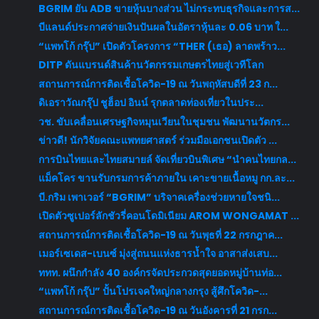
BGRIM ยัน ADB ขายหุ้นบางส่วน ไม่กระทบธุรกิจและการส...
บีแลนด์ประกาศจ่ายเงินปันผลในอัตราหุ้นละ 0.06 บาท ใ...
“แพทโก้ กรุ๊ป” เปิดตัวโครงการ “THER (เธอ) ลาดพร้าว...
DITP ดันแบรนด์สินค้านวัตกรรมเกษตรไทยสู่เวทีโลก
สถานการณ์การติดเชื้อโควิด-19 ณ วันพฤหัสบดีที่ 23 ก...
ดิเอราวัณกรุ๊ป ชูฮ็อป อินน์ รุกตลาดท่องเที่ยวในประ...
วช. ขับเคลื่อนเศรษฐกิจหมุนเวียนในชุมชน พัฒนานวัตกร...
ข่าวดี! นักวิจัยคณะแพทยศาสตร์ ร่วมมือเอกชนเปิดตัว ...
การบินไทยและไทยสมายล์ จัดเที่ยวบินพิเศษ “นำคนไทยกล...
แม็คโคร ขานรับกรมการค้าภายใน เคาะขายเนื้อหมู กก.ละ...
บี.กริม เพาเวอร์ “BGRIM” บริจาคเครื่องช่วยหายใจชนิ...
เปิดตัวซูเปอร์ลักชัวรี่คอนโดมิเนียม AROM WONGAMAT ...
สถานการณ์การติดเชื้อโควิด-19 ณ วันพุธที่ 22 กรกฎาค...
เมอร์เซเดส-เบนซ์ มุ่งสู่ถนนแห่งธารน้ำใจ อาสาส่งเสบ...
ททท. ผนึกกำลัง 40 องค์กรจัดประกวดสุดยอดหมู่บ้านท่อ...
“แพทโก้ กรุ๊ป” ปั้นโปรเจคใหญ่กลางกรุง สู้ศึกโควิด-...
สถานการณ์การติดเชื้อโควิด-19 ณ วันอังคารที่ 21 กรก...