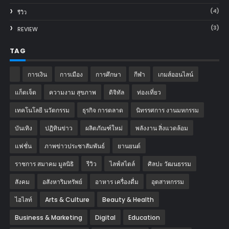
(4)
รีวิว
(3)
REVIEW
TAG
การเงิน
การเมือง
การศึกษา
กีฬา
เกมส์ออนไลน์
แก็ตเจ็ต
ความงาม สุขภาพ
ดิจิทัล
ท่องเที่ยว
เทคโนโลยี นวัตกรรม
ธุรกิจ การตลาด
นิทรรศการ งานมหกรรม
บันเทิง
ปฏิทินข่าว
ผลิตภัณฑ์ใหม่
พลังงาน สิ่งแวดล้อม
แฟชั่น
ภาพข่าวประชาสัมพันธ์
‎ยานยนต์‎
ราชการ สมาคม มูลนิธิ
รีวิว
ไลฟ์สไตล์
ศิลปะ วัฒนธรรม
สังคม
อสังหาริมทรัพย์
อาหาร เครื่องดื่ม
อุตสาหกรรม
ไฮไลท์
Arts & Culture
Beauty & Health
Business & Marketing
Digital
Education