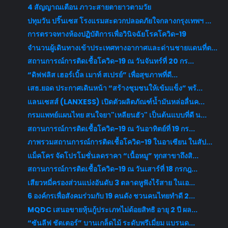
4 สัญญาณเตือน ภาวะสายตายาวตามวัย
ปทุมวัน ปริ๊นเซส โรงแรมสะดวกปลอดภัยใจกลางกรุงเทพฯ ...
การตรวจทางห้องปฏิบัติการเพื่อวินิจฉัยโรคโควิด-19
จำนวนผู้เดินทางเข้าประเทศทางอากาศและด่านชายแดนที่ต...
สถานการณ์การติดเชื้อโควิด-19 ณ วันจันทร์ที่ 20 กร...
“ดิฟฟลิส เฮอร์เบิ้ล เมาท์ สเปรย์” เพื่อสุขภาพที่ดี...
เสธ.ยอด ประกาศเดินหน้า “สร้างชุมชนให้เข้มแข็ง” พร้...
แลนเซสส์ (LANXESS) เปิดตัวผลิตภัณฑ์น้ำมันหล่อลื่นค...
กรมแพทย์แผนไทย สนใจยา"เหลียนฮัว" เป็นต้นแบบที่ดี น...
สถานการณ์การติดเชื้อโควิด-19 ณ วันอาทิตย์ที่ 19 กร...
ภาพรวมสถานการณ์การติดเชื้อโควิด-19 ในอาเซียน ในสัป...
แม็คโคร จัดโปรโมชั่นลดราคา “เนื้อหมู” ทุกสาขาถึงสิ...
สถานการณ์การติดเชื้อโควิด-19 ณ วันเสาร์ที่ 18 กรกฎ...
เสียวหมี่ครองส่วนแบ่งอันดับ 3 ตลาดหูฟังไร้สาย ในเอ...
6 องค์กรเพื่อสังคมร่วมกับ 19 คนดัง ชวนคนไทยทำดี 2...
MQDC เสนอขายหุ้นกู้ประเภทไม่ด้อยสิทธิ อายุ 2 ปี ผล...
“ซันลีฟ ชัตเตอร์” บานเกล็ดไม้ ระดับพรีเมี่ยม แบรนด...