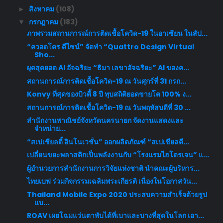
สิงหาคม
(108)
►
กรกฎาคม
(183)
▼
ภาพรวมสถานการณ์การติดเชื้อโควิด-19 ในอาเซียน ในสัป...
“ควอตโตร ดีไซน์” จัดทำ “Quattro Design Virtual
Sho...
ผุดสุดยอด AI อัจฉริยะ “ธิมา เลขาอัจฉริยะ” AI ของค...
สถานการณ์การติดเชื้อโควิด-19 ณ วันศุกร์ที่ 31 กรก...
Konvy ที่สุดของบิวตี้ 8 ปี ทุบสถิติยอดขายโต 100% ง...
สถานการณ์การติดเชื้อโควิด-19 ณ วันพฤหัสบดีที่ 30 ...
สำนักงานพาณิชย์จังหวัดนครนายก จัดงานแสดงและ
จำหน่าย...
“สเปเชียลตี้ อินโนเวชั่น” ออกผลิตภัณฑ์ “สเปเชียลตี...
เปลี่ยนขยะพลาสติกเป็นพลังงานกับ “โรงแรมไฮโดรเจน” แ...
ผู้อำนวยการสำนักงานการวิจัยแห่งชาติ นำคณะผู้บริหาร...
ไทยเบฟ ร่วมกิจกรรมเฉลิมพระเกียรติ เนื่องในโอกาสวัน...
Thailand Mobile Expo 2020 ประสบความสำเร็จด้วยรูป
แบ...
ROAV เผยโฉมแว่นตาพับได้ที่เบาและบางที่สุดในโลก เอา...