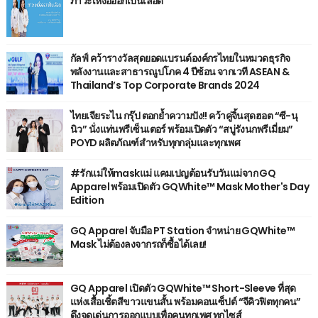
ภาวะเหงื่อออกเป็นเลือด
กัลฟ์ คว้ารางวัลสุดยอดแบรนด์องค์กรไทยในหมวดธุรกิจ
พลังงานและสาธารณูปโภค 4 ปีซ้อน จากเวที ASEAN &
Thailand’s Top Corporate Brands 2024
ไทยเจียระไน กรุ๊ป ตอกย้ำความปัง!! คว้าคู่จิ้นสุดฮอต “ซี-นุ
นิว” นั่งแท่นพรีเซ็นเตอร์ พร้อมเปิดตัว “สบู่รังนกพรีเมี่ยม”
POYD ผลิตภัณฑ์สำหรับทุกกลุ่มและทุกเพศ
#รักแม่ให้maskแม่ แคมเปญต้อนรับวันแม่จาก GQ
Apparel พร้อมเปิดตัว GQWhite™ Mask Mother's Day
Edition
GQ Apparel จับมือ PT Station จำหน่าย GQWhite™
Mask ไม่ต้องลงจากรถก็ซื้อได้เลย!
GQ Apparel เปิดตัว GQWhite™ Short-Sleeve ที่สุด
แห่งเสื้อเชิ้ตสีขาวแขนสั้น พร้อมคอนเซ็ปต์ “จีคิวฟิตทุกคน”
ดึงจุดเด่นการออกแบบเพื่อคนทุกเพศ ทุกไซส์