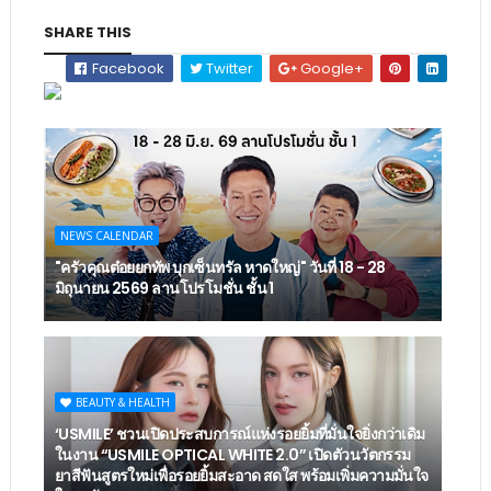
SHARE THIS
Facebook
Twitter
Google+
NEWS CALENDAR
"ครัวคุณต๋อยยกทัพ บุกเซ็นทรัล หาดใหญ่" วันที่ 18 - 28
มิถุนายน 2569 ลานโปรโมชั่น ชั้น 1
BEAUTY & HEALTH
‘USMILE’ ชวนเปิดประสบการณ์แห่งรอยยิ้มที่มั่นใจยิ่งกว่าเดิม
ในงาน “USMILE OPTICAL WHITE 2.0” เปิดตัวนวัตกรรม
ยาสีฟันสูตรใหม่เพื่อรอยยิ้มสะอาด สดใส พร้อมเพิ่มความมั่นใจ