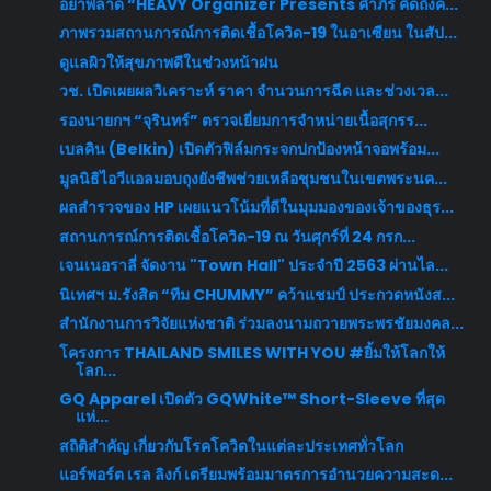
อย่าพลาด​ “HEAVY Organizer Presents คำภีร์ คิดถึงค...
ภาพรวมสถานการณ์การติดเชื้อโควิด-19 ในอาเซียน ในสัป...
ดูแลผิวให้สุขภาพดีในช่วงหน้าฝน
วช. เปิดเผยผลวิเคราะห์ ราคา จำนวนการฉีด และช่วงเวล...
รองนายกฯ “จุรินทร์” ตรวจเยี่ยมการจำหน่ายเนื้อสุกรร...
เบลคิน (Belkin) เปิดตัวฟิล์มกระจกปกป้องหน้าจอพร้อม...
มูลนิธิไอวีแอลมอบถุงยังชีพช่วยเหลือชุมชนในเขตพระนค...
ผลสำรวจของ HP เผยแนวโน้มที่ดีในมุมมองของเจ้าของธุร...
สถานการณ์การติดเชื้อโควิด-19 ณ วันศุกร์ที่ 24 กรก...
เจนเนอราลี่ จัดงาน "Town Hall" ประจำปี 2563 ผ่านไล...
นิเทศฯ ม.รังสิต “ทีม CHUMMY” คว้าแชมป์ ประกวดหนังส...
สำนักงานการวิจัยแห่งชาติ ร่วมลงนามถวายพระพรชัยมงคล...
โครงการ THAILAND SMILES WITH YOU #ยิ้มให้โลกให้
โลก...
GQ Apparel เปิดตัว GQWhite™ Short-Sleeve ที่สุด
แห่...
สถิติสำคัญ เกี่ยวกับโรคโควิดในแต่ละประเทศทั่วโลก
แอร์พอร์ต เรล ลิงก์ เตรียมพร้อมมาตรการอำนวยความสะด...