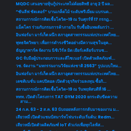
MQDC เสนอขายหุ้นกู้ประเภทไม่ด้อยสิทธิ อายุ 2 ปี ผล...
“ซันลีฟ ชัตเตอร์” บานเกล็ดไม้ ระดับพรีเมี่ยม แบรนด...
สถานการณ์การติดเชื้อโควิด-19 ณ วันศุกร์ที่ 17 กรกฎ...
แม็คโคร ร่วมกับกรมการค้าภายใน รับซื้ออินทผลัมกว่า ...
อินฟอร์มา มาร์เก็ต ผนึก สภาอุตสาหกรรมแห่งประเทศไทย...
พุทธจิตวิทยา: เพื่อการดำรงชีวิตอย่างมีความสุขในยุค...
ธัญญาพาร์ค จัดงาน นิชิเวิร์ล มิด เยียร์เคลียร์แรนซ...
GC จับมือผู้ประกอบการและดีไซเนอร์ เปิดตัวผลิตภัณฑ์...
วช. จัดงาน “มหกรรมงานวิจัยแห่งชาติ 2563” รูปแบบใหม...
อินฟอร์มา มาร์เก็ต ผนึก สภาอุตสาหกรรมแห่งประเทศไทย...
เดซติเนชั่น แคปปิตอล เปิดตัวธุรกิจร่วมลงทุน ซื้อกิ...
สถานการณ์การติดเชื้อโควิด-19 ณ วันพฤหัสบดีที่ 16 ...
ททท. เปิดตัวโครงการ TAT GYM 2020 ยกระดับขีดความ
สาม...
24 ก.ค. 63 - 2 ส.ค. 63 นับถอยหลังการกลับมาของงาน ม...
เสียวหมี่ เปิดตัวแชมป์สมาร์ทโฟนระดับเริ่มต้น: Redm...
เสียวหมี่เปิดตัวผลิตภัณฑ์ IoT ตัวเก่งเพื่อทุกไลฟ์ส...