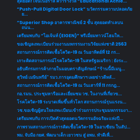
สุดยอด! เจนเนอราลี่ คว้ารางวัล “Educational Achie...
“Push-Pull Digital Door Lock” นวัตกรรมความปลอดภัย
ย...
“Superior Shop อาคารพาณิชย์ 2 ชั้น สุดยอดทำเลบน
ถนน...
เตรียมพบกับ “ไอเจ้นท์ (EIGEN)” พรีเมี่ยมทาวน์โฮมให...
ขอเชิญลงทะเบียนร่วมงานมหกรรมงานวิจัยแห่งชาติ 2563
สถานการณ์การติดเชื้อโควิด-19 ณ วันอาทิตย์ที่ 12 กร...
เกาะติดสถานการณ์โรคโควิด-19 ในสหรัฐอเมริกา : ยังระ...
อธิบดีกรมการค้าภายในมอบตราสัญลักษณ์ “ร้านนี้มีเมนู...
สุวิทย์ เมษินทรีย์" รมว.การอุดมศึกษาฯ เผยข่าวดีหลั...
สถานการณ์การติดเชื้อโควิด-19 ณ วันเสาร์ที่ 11 กรกฎ...
กอ.รมน. ประชุมหารือและเยี่ยมชม วช. ในงานที่เกี่ยวข...
โรคโควิด-19 ระบาดเพิ่มขึ้นทั่วโลก สถานการณ์รุนแรงน...
วช.ขอเชิญผู้สนใจลงทะเบียนเข้าร่วมการประชุมมหกรรมงา...
เตรียมพบกับ การเปิดตัวสุดยอดนวัตกรรมอัจฉริยะแห่งปี...
ภาพรวมสถานการณ์การติดเชื้อโควิด-19 ในอาเซียน ในสัป...
พม. จับมือ กยศ. พัฒนาเด็ก เยาวชน สู่ อพม. ทำดีเพื่...