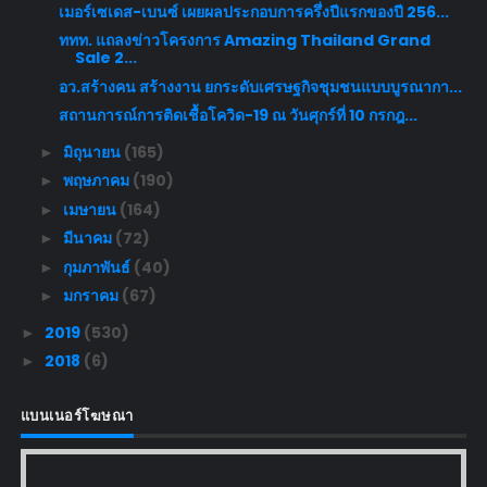
เมอร์เซเดส-เบนซ์ เผยผลประกอบการครึ่งปีแรกของปี 256...
ททท. แถลงข่าวโครงการ Amazing Thailand Grand
Sale 2...
อว.สร้างคน สร้างงาน ยกระดับเศรษฐกิจชุมชนแบบบูรณากา...
สถานการณ์การติดเชื้อโควิด-19 ณ วันศุกร์ที่ 10 กรกฎ...
มิถุนายน
(165)
►
พฤษภาคม
(190)
►
เมษายน
(164)
►
มีนาคม
(72)
►
กุมภาพันธ์
(40)
►
มกราคม
(67)
►
2019
(530)
►
2018
(6)
►
แบนเนอร์โฆษณา