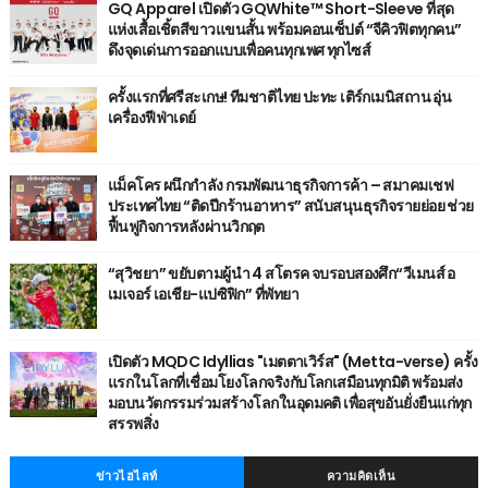
GQ Apparel เปิดตัว GQWhite™ Short-Sleeve ที่สุด
แห่งเสื้อเชิ้ตสีขาวแขนสั้น พร้อมคอนเซ็ปต์ “จีคิวฟิตทุกคน”
ดึงจุดเด่นการออกแบบเพื่อคนทุกเพศ ทุกไซส์
ครั้งแรกที่ศรีสะเกษ! ทีมชาติไทย ปะทะ เติร์กเมนิสถาน อุ่น
เครื่องฟีฟ่าเดย์
แม็คโคร ผนึกกำลัง กรมพัฒนาธุรกิจการค้า – สมาคมเชฟ
ประเทศไทย “ติดปีกร้านอาหาร” สนับสนุนธุรกิจรายย่อย ช่วย
ฟื้นฟูกิจการหลังผ่านวิกฤต
“สุวิชยา” ขยับตามผู้นำ 4 สโตรค จบรอบสองศึก“วีเมนส์ อ
เมเจอร์ เอเชีย-แปซิฟิก” ที่พัทยา
เปิดตัว MQDC Idyllias "เมตตาเวิร์ส" (Metta-verse) ครั้ง
แรกในโลกที่เชื่อมโยงโลกจริงกับโลกเสมือนทุกมิติ พร้อมส่ง
มอบนวัตกรรมร่วมสร้างโลกในอุดมคติ เพื่อสุขอันยั่งยืนแก่ทุก
สรรพสิ่ง
ข่าวไฮไลท์
ความคิดเห็น