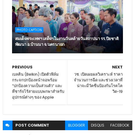
PHOTO CAPTION
สมเด็จพระเทพฯ เสด็จฯในงานวันคล้ายวันสถาปนา รร.ปิยชาติ
พัฒนา อ.บ้านนา จ.นครนายก
PREVIOUS
NEXT
เบลคิน (Belkin) เปิดตัวฟิล์ม
วช. เปิดเผยผลวิเคราะห์ ราคา
กระจกปกป้องหน้าจอพร้อม
จำนวนการฉีด และช่วงเวลาที่
“ปกป้องความเป็นส่วนตัว” และ
น่าจะมีวัคซีนป้องกันโรคโค
ที่ชาร์จไร้สายแบบพกพาสำหรับ
วิด-19
อุปกรณ์ต่างๆ ของ Apple
POST
COMMENT
BLOGGER
DISQUS
FACEBOOK