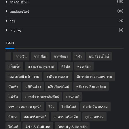
(18)
ผลิตภัณฑ์ใหม่
(15)
เกมส์ออนไลน์
(4)
รีวิว
(3)
REVIEW
TAG
การเงิน
การเมือง
การศึกษา
กีฬา
เกมส์ออนไลน์
แก็ตเจ็ต
ความงาม สุขภาพ
ดิจิทัล
ท่องเที่ยว
เทคโนโลยี นวัตกรรม
ธุรกิจ การตลาด
นิทรรศการ งานมหกรรม
บันเทิง
ปฏิทินข่าว
ผลิตภัณฑ์ใหม่
พลังงาน สิ่งแวดล้อม
แฟชั่น
ภาพข่าวประชาสัมพันธ์
‎ยานยนต์‎
ราชการ สมาคม มูลนิธิ
รีวิว
ไลฟ์สไตล์
ศิลปะ วัฒนธรรม
สังคม
อสังหาริมทรัพย์
อาหาร เครื่องดื่ม
อุตสาหกรรม
ไฮไลท์
Arts & Culture
Beauty & Health