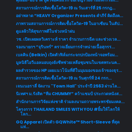
คุณอั้ม-อธิชาติ ทูตวิจัยคนแรก ขอเชิญร่วมงานมหกรรมง...
สถานการณ์การติดเชื้อโควิด-19 ณ วันเสาร์ที่ 25 กรกฎ...
อย่าพลาด​ “HEAVY Organizer Presents คำภีร์ คิดถึงค...
ภาพรวมสถานการณ์การติดเชื้อโควิด-19 ในอาเซียน ในสัป...
ดูแลผิวให้สุขภาพดีในช่วงหน้าฝน
วช. เปิดเผยผลวิเคราะห์ ราคา จำนวนการฉีด และช่วงเวล...
รองนายกฯ “จุรินทร์” ตรวจเยี่ยมการจำหน่ายเนื้อสุกรร...
เบลคิน (Belkin) เปิดตัวฟิล์มกระจกปกป้องหน้าจอพร้อม...
มูลนิธิไอวีแอลมอบถุงยังชีพช่วยเหลือชุมชนในเขตพระนค...
ผลสำรวจของ HP เผยแนวโน้มที่ดีในมุมมองของเจ้าของธุร...
สถานการณ์การติดเชื้อโควิด-19 ณ วันศุกร์ที่ 24 กรก...
เจนเนอราลี่ จัดงาน "Town Hall" ประจำปี 2563 ผ่านไล...
นิเทศฯ ม.รังสิต “ทีม CHUMMY” คว้าแชมป์ ประกวดหนังส...
สำนักงานการวิจัยแห่งชาติ ร่วมลงนามถวายพระพรชัยมงคล...
โครงการ THAILAND SMILES WITH YOU #ยิ้มให้โลกให้
โลก...
GQ Apparel เปิดตัว GQWhite™ Short-Sleeve ที่สุด
แห่...