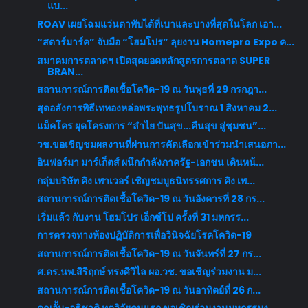
แบ...
ROAV เผยโฉมแว่นตาพับได้ที่เบาและบางที่สุดในโลก เอา...
“สตาร์มาร์ค” จับมือ “โฮมโปร” ลุยงาน Homepro Expo ค...
สมาคมการตลาดฯ เปิดสุดยอดหลักสูตรการตลาด SUPER
BRAN...
สถานการณ์การติดเชื้อโควิด-19 ณ วันพุธที่ 29 กรกฎา...
สุดอลังการพิธีเททองหล่อพระพุทธรูปโบราณ 1 สิงหาคม 2...
แม็คโคร ผุดโครงการ “ลำไย ปันสุข...คืนสุข สู่ชุมชน”...
วช.ขอเชิญชมผลงานที่ผ่านการคัดเลือกเข้าร่วมนำเสนอภา...
อินฟอร์มา มาร์เก็ตส์ ผนึกกำลังภาครัฐ-เอกชน เดินหน้...
กลุ่มบริษัท คิง เพาเวอร์ เชิญชมบูธนิทรรศการ คิง เพ...
สถานการณ์การติดเชื้อโควิด-19 ณ วันอังคารที่ 28 กร...
เริ่มแล้ว กับงาน โฮมโปร เอ็กซ์โป ครั้งที่ 31 มหกรร...
การตรวจทางห้องปฏิบัติการเพื่อวินิจฉัยโรคโควิด-19
สถานการณ์การติดเชื้อโควิด-19 ณ วันจันทร์ที่ 27 กร...
ศ.ดร.นพ.สิริฤกษ์ ทรงศิวิไล ผอ.วช. ขอเชิญร่วมงาน ม...
สถานการณ์การติดเชื้อโควิด-19 ณ วันอาทิตย์ที่ 26 ก...