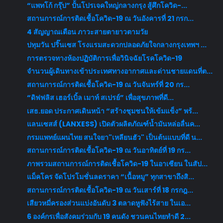
“แพทโก้ กรุ๊ป” ปั้นโปรเจคใหญ่กลางกรุง สู้ศึกโควิด-...
สถานการณ์การติดเชื้อโควิด-19 ณ วันอังคารที่ 21 กรก...
4 สัญญาณเตือน ภาวะสายตายาวตามวัย
ปทุมวัน ปริ๊นเซส โรงแรมสะดวกปลอดภัยใจกลางกรุงเทพฯ ...
การตรวจทางห้องปฏิบัติการเพื่อวินิจฉัยโรคโควิด-19
จำนวนผู้เดินทางเข้าประเทศทางอากาศและด่านชายแดนที่ต...
สถานการณ์การติดเชื้อโควิด-19 ณ วันจันทร์ที่ 20 กร...
“ดิฟฟลิส เฮอร์เบิ้ล เมาท์ สเปรย์” เพื่อสุขภาพที่ดี...
เสธ.ยอด ประกาศเดินหน้า “สร้างชุมชนให้เข้มแข็ง” พร้...
แลนเซสส์ (LANXESS) เปิดตัวผลิตภัณฑ์น้ำมันหล่อลื่นค...
กรมแพทย์แผนไทย สนใจยา"เหลียนฮัว" เป็นต้นแบบที่ดี น...
สถานการณ์การติดเชื้อโควิด-19 ณ วันอาทิตย์ที่ 19 กร...
ภาพรวมสถานการณ์การติดเชื้อโควิด-19 ในอาเซียน ในสัป...
แม็คโคร จัดโปรโมชั่นลดราคา “เนื้อหมู” ทุกสาขาถึงสิ...
สถานการณ์การติดเชื้อโควิด-19 ณ วันเสาร์ที่ 18 กรกฎ...
เสียวหมี่ครองส่วนแบ่งอันดับ 3 ตลาดหูฟังไร้สาย ในเอ...
6 องค์กรเพื่อสังคมร่วมกับ 19 คนดัง ชวนคนไทยทำดี 2...