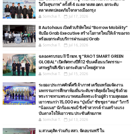
ใส่ใจสุขภาพ" ครั้งที่ 4 ณ ตลาดสด อตก. ยกระดับ
ตลาดสดปลอดภัยใจกลางเมืองกรุง
Somchai T.
Jul 17, 2026
B Autohaus เปิดตัวบริษัทใหม่ “Borrow Mobility”
จับมือ Grab Executive สร้างโอกาสใหม่ให้เจ้าของรถ
พร้อมยกระดับบริการผ่านแอป Grab
Somchai T.
Jul 16, 2026
ฉลองครบรอบ 11 ปี กยท. ชู “RAOT SMART GREEN
GLOBAL” เปิดทิศทางปีที่ 12 ขับเคลื่อนนวัตกรรม–
เศรษฐกิจสีเขียว ยกระดับยางไทยสู่สากล
Somchai T.
Jul 15, 2026
ระยอง ประกาศศักดิ์ศรีเจ้าภาพ! เตรียมพร้อมจัดงาน
มหกรรมการศึกษาท้องถิ่นระดับชาติสุดยิ่งใหญ่ ชิงถ้วย
พระราชทานพระบาทสมเด็จพระเจ้าอยู่หัว รวมสุดยอด
เยาวชนกว่า 15,000 คน “บุ๋มบิ๋ม” ชัชชุอร “สอง” วิภาวี
“น้องเนย“ นักร้องแชมป์ ชิงช้าสวรรค์ ร่วมสร้างแรง
บันดาลใจให้เยาวชน ประชันศักยภาพ
Somchai T.
Jul 13, 2026
ม.สวนดุสิต ร่วมกับ สสว. จัดอบรมฟรี ใน