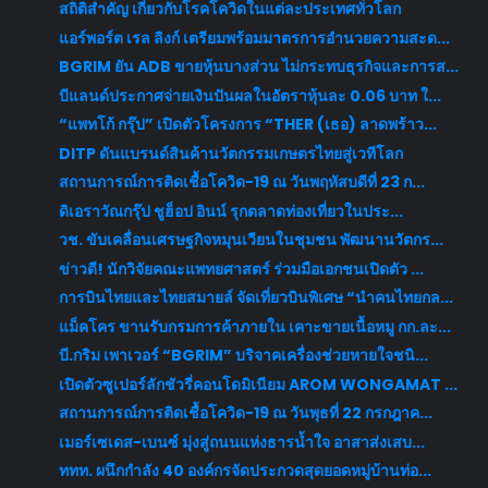
สถิติสำคัญ เกี่ยวกับโรคโควิดในแต่ละประเทศทั่วโลก
แอร์พอร์ต เรล ลิงก์ เตรียมพร้อมมาตรการอำนวยความสะด...
BGRIM ยัน ADB ขายหุ้นบางส่วน ไม่กระทบธุรกิจและการส...
บีแลนด์ประกาศจ่ายเงินปันผลในอัตราหุ้นละ 0.06 บาท ใ...
“แพทโก้ กรุ๊ป” เปิดตัวโครงการ “THER (เธอ) ลาดพร้าว...
DITP ดันแบรนด์สินค้านวัตกรรมเกษตรไทยสู่เวทีโลก
สถานการณ์การติดเชื้อโควิด-19 ณ วันพฤหัสบดีที่ 23 ก...
ดิเอราวัณกรุ๊ป ชูฮ็อป อินน์ รุกตลาดท่องเที่ยวในประ...
วช. ขับเคลื่อนเศรษฐกิจหมุนเวียนในชุมชน พัฒนานวัตกร...
ข่าวดี! นักวิจัยคณะแพทยศาสตร์ ร่วมมือเอกชนเปิดตัว ...
การบินไทยและไทยสมายล์ จัดเที่ยวบินพิเศษ “นำคนไทยกล...
แม็คโคร ขานรับกรมการค้าภายใน เคาะขายเนื้อหมู กก.ละ...
บี.กริม เพาเวอร์ “BGRIM” บริจาคเครื่องช่วยหายใจชนิ...
เปิดตัวซูเปอร์ลักชัวรี่คอนโดมิเนียม AROM WONGAMAT ...
สถานการณ์การติดเชื้อโควิด-19 ณ วันพุธที่ 22 กรกฎาค...
เมอร์เซเดส-เบนซ์ มุ่งสู่ถนนแห่งธารน้ำใจ อาสาส่งเสบ...
ททท. ผนึกกำลัง 40 องค์กรจัดประกวดสุดยอดหมู่บ้านท่อ...