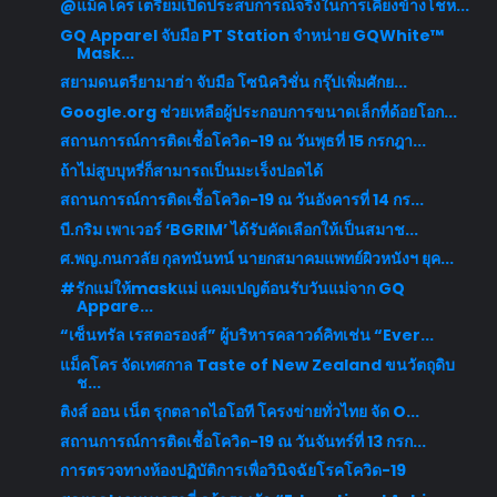
@แม็คโคร เตรียมเปิดประสบการณ์จริงในการเคียงข้างโชห...
GQ Apparel จับมือ PT Station จำหน่าย GQWhite™
Mask...
สยามดนตรียามาฮ่า จับมือ โซนิควิชั่น กรุ๊ปเพิ่มศักย...
Google.org ช่วยเหลือผู้ประกอบการขนาดเล็กที่ด้อยโอก...
สถานการณ์การติดเชื้อโควิด-19 ณ วันพุธที่ 15 กรกฎา...
ถ้าไม่สูบบุหรี่ก็สามารถเป็นมะเร็งปอดได้
สถานการณ์การติดเชื้อโควิด-19 ณ วันอังคารที่ 14 กร...
บี.กริม เพาเวอร์ ‘BGRIM’ ได้รับคัดเลือกให้เป็นสมาช...
ศ.พญ.กนกวลัย กุลทนันทน์ นายกสมาคมแพทย์ผิวหนังฯ ยุค...
#รักแม่ให้maskแม่ แคมเปญต้อนรับวันแม่จาก GQ
Appare...
“เซ็นทรัล เรสตอรองส์” ผู้บริหารคลาวด์คิทเช่น “Ever...
แม็คโคร จัดเทศกาล Taste of New Zealand ขนวัตถุดิบ
ช...
ติงส์ ออน เน็ต รุกตลาดไอโอที โครงข่ายทั่วไทย จัด O...
สถานการณ์การติดเชื้อโควิด-19 ณ วันจันทร์ที่ 13 กรก...
การตรวจทางห้องปฏิบัติการเพื่อวินิจฉัยโรคโควิด-19