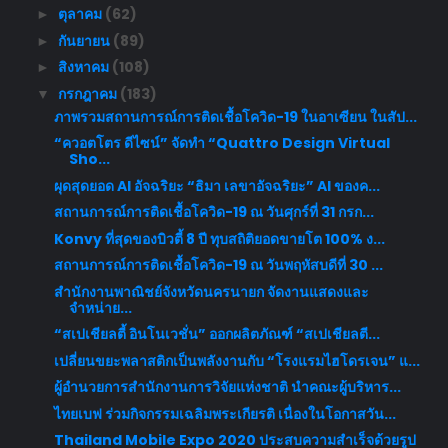
ตุลาคม
(62)
►
กันยายน
(89)
►
สิงหาคม
(108)
►
กรกฎาคม
(183)
▼
ภาพรวมสถานการณ์การติดเชื้อโควิด-19 ในอาเซียน ในสัป...
“ควอตโตร ดีไซน์” จัดทำ “Quattro Design Virtual
Sho...
ผุดสุดยอด AI อัจฉริยะ “ธิมา เลขาอัจฉริยะ” AI ของค...
สถานการณ์การติดเชื้อโควิด-19 ณ วันศุกร์ที่ 31 กรก...
Konvy ที่สุดของบิวตี้ 8 ปี ทุบสถิติยอดขายโต 100% ง...
สถานการณ์การติดเชื้อโควิด-19 ณ วันพฤหัสบดีที่ 30 ...
สำนักงานพาณิชย์จังหวัดนครนายก จัดงานแสดงและ
จำหน่าย...
“สเปเชียลตี้ อินโนเวชั่น” ออกผลิตภัณฑ์ “สเปเชียลตี...
เปลี่ยนขยะพลาสติกเป็นพลังงานกับ “โรงแรมไฮโดรเจน” แ...
ผู้อำนวยการสำนักงานการวิจัยแห่งชาติ นำคณะผู้บริหาร...
ไทยเบฟ ร่วมกิจกรรมเฉลิมพระเกียรติ เนื่องในโอกาสวัน...
Thailand Mobile Expo 2020 ประสบความสำเร็จด้วยรูป