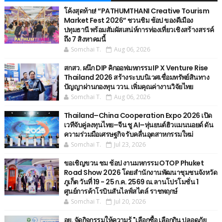
โค้งสุดท้าย! “PATHUMTHANI Creative Tourism
Market Fest 2026” ชวนชิม ช้อป ของดีเมือง
ปทุมธานี พร้อมสัมผัสเสน่ห์การท่องเที่ยวเชิงสร้างสรรค์
ถึง 7 สิงหาคมนี้
Somchai T.
Aug 06, 2026
สกสว. ผนึก DIP คิกออฟมหกรรม IP X Venture Rise
Thailand 2026 สร้างระบบนิเวศเชื่อมทรัพย์สินทาง
ปัญญาผ่านกองทุน ววน. เพิ่มคุณค่างานวิจัยไทย
Somchai T.
Aug 06, 2026
Thailand–China Cooperation Expo 2026 เปิด
เวทีจับคู่ลงทุนไทย–จีน ชู AI–หุ่นยนต์ฮิวแมนนอยด์ ดัน
ความร่วมมือเศรษฐกิจ รับคลื่นอุตสาหกรรมใหม่
Somchai T.
Jul 23, 2026
ขอเชิญขวน ชม ช้อป งานมหกรรม OTOP Phuket
Road Show 2026 โดยสำนักงานพัฒนาชุมชนจังหวัด
ภูเก็ต วันที่ 19 - 25 ก.ค. 2569 ณ.ลานโปรโมชั่น 1
ศูนย์การค้าโรบินสันไลฟ์สไตล์ ราชพฤกษ์
Somchai T.
Jul 20, 2026
อย. จัดกิจกรรมให้ความรู้ "เลือกซื้อ เลือกกิน ปลอดภัย