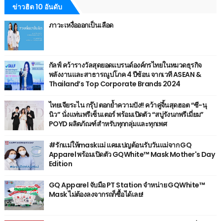
ข่าวฮิต 10 อันดับ
ภาวะเหงื่อออกเป็นเลือด
กัลฟ์ คว้ารางวัลสุดยอดแบรนด์องค์กรไทยในหมวดธุรกิจ
พลังงานและสาธารณูปโภค 4 ปีซ้อน จากเวที ASEAN &
Thailand’s Top Corporate Brands 2024
ไทยเจียระไน กรุ๊ป ตอกย้ำความปัง!! คว้าคู่จิ้นสุดฮอต “ซี-นุ
นิว” นั่งแท่นพรีเซ็นเตอร์ พร้อมเปิดตัว “สบู่รังนกพรีเมี่ยม”
POYD ผลิตภัณฑ์สำหรับทุกกลุ่มและทุกเพศ
#รักแม่ให้maskแม่ แคมเปญต้อนรับวันแม่จาก GQ
Apparel พร้อมเปิดตัว GQWhite™ Mask Mother's Day
Edition
GQ Apparel จับมือ PT Station จำหน่าย GQWhite™
Mask ไม่ต้องลงจากรถก็ซื้อได้เลย!