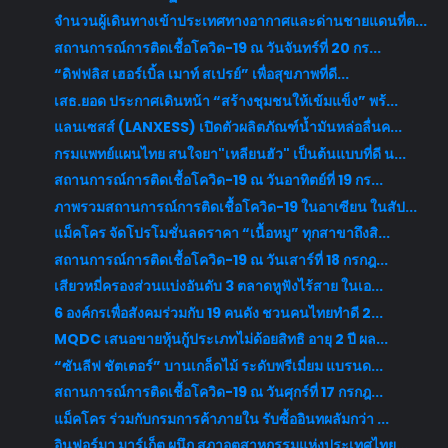
จำนวนผู้เดินทางเข้าประเทศทางอากาศและด่านชายแดนที่ต...
สถานการณ์การติดเชื้อโควิด-19 ณ วันจันทร์ที่ 20 กร...
“ดิฟฟลิส เฮอร์เบิ้ล เมาท์ สเปรย์” เพื่อสุขภาพที่ดี...
เสธ.ยอด ประกาศเดินหน้า “สร้างชุมชนให้เข้มแข็ง” พร้...
แลนเซสส์ (LANXESS) เปิดตัวผลิตภัณฑ์น้ำมันหล่อลื่นค...
กรมแพทย์แผนไทย สนใจยา"เหลียนฮัว" เป็นต้นแบบที่ดี น...
สถานการณ์การติดเชื้อโควิด-19 ณ วันอาทิตย์ที่ 19 กร...
ภาพรวมสถานการณ์การติดเชื้อโควิด-19 ในอาเซียน ในสัป...
แม็คโคร จัดโปรโมชั่นลดราคา “เนื้อหมู” ทุกสาขาถึงสิ...
สถานการณ์การติดเชื้อโควิด-19 ณ วันเสาร์ที่ 18 กรกฎ...
เสียวหมี่ครองส่วนแบ่งอันดับ 3 ตลาดหูฟังไร้สาย ในเอ...
6 องค์กรเพื่อสังคมร่วมกับ 19 คนดัง ชวนคนไทยทำดี 2...
MQDC เสนอขายหุ้นกู้ประเภทไม่ด้อยสิทธิ อายุ 2 ปี ผล...
“ซันลีฟ ชัตเตอร์” บานเกล็ดไม้ ระดับพรีเมี่ยม แบรนด...
สถานการณ์การติดเชื้อโควิด-19 ณ วันศุกร์ที่ 17 กรกฎ...
แม็คโคร ร่วมกับกรมการค้าภายใน รับซื้ออินทผลัมกว่า ...
อินฟอร์มา มาร์เก็ต ผนึก สภาอุตสาหกรรมแห่งประเทศไทย...