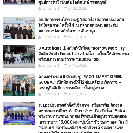
ศูนย์การค้าโรบินสันไลฟ์สไตล์ ราชพฤกษ์
Somchai T.
Jul 20, 2026
อย. จัดกิจกรรมให้ความรู้ "เลือกซื้อ เลือกกิน ปลอดภัย
ใส่ใจสุขภาพ" ครั้งที่ 4 ณ ตลาดสด อตก. ยกระดับ
ตลาดสดปลอดภัยใจกลางเมืองกรุง
Somchai T.
Jul 17, 2026
B Autohaus เปิดตัวบริษัทใหม่ “Borrow Mobility”
จับมือ Grab Executive สร้างโอกาสใหม่ให้เจ้าของรถ
พร้อมยกระดับบริการผ่านแอป Grab
Somchai T.
Jul 16, 2026
ฉลองครบรอบ 11 ปี กยท. ชู “RAOT SMART GREEN
GLOBAL” เปิดทิศทางปีที่ 12 ขับเคลื่อนนวัตกรรม–
เศรษฐกิจสีเขียว ยกระดับยางไทยสู่สากล
Somchai T.
Jul 15, 2026
ระยอง ประกาศศักดิ์ศรีเจ้าภาพ! เตรียมพร้อมจัดงาน
มหกรรมการศึกษาท้องถิ่นระดับชาติสุดยิ่งใหญ่ ชิงถ้วย
พระราชทานพระบาทสมเด็จพระเจ้าอยู่หัว รวมสุดยอด
เยาวชนกว่า 15,000 คน “บุ๋มบิ๋ม” ชัชชุอร “สอง” วิภาวี
“น้องเนย“ นักร้องแชมป์ ชิงช้าสวรรค์ ร่วมสร้างแรง