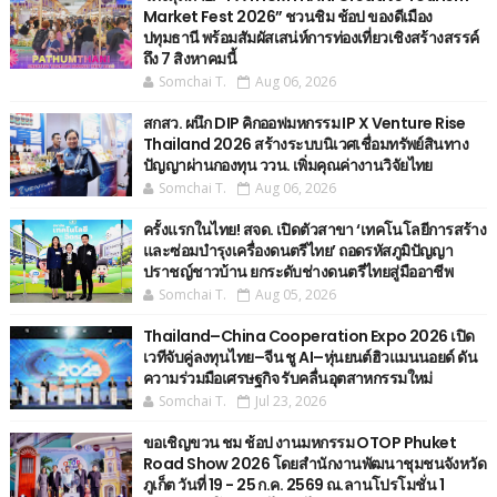
Market Fest 2026” ชวนชิม ช้อป ของดีเมือง
ปทุมธานี พร้อมสัมผัสเสน่ห์การท่องเที่ยวเชิงสร้างสรรค์
ถึง 7 สิงหาคมนี้
Somchai T.
Aug 06, 2026
สกสว. ผนึก DIP คิกออฟมหกรรม IP X Venture Rise
Thailand 2026 สร้างระบบนิเวศเชื่อมทรัพย์สินทาง
ปัญญาผ่านกองทุน ววน. เพิ่มคุณค่างานวิจัยไทย
Somchai T.
Aug 06, 2026
ครั้งแรกในไทย! สจด. เปิดตัวสาขา ‘เทคโนโลยีการสร้าง
และซ่อมบำรุงเครื่องดนตรีไทย’ ​ถอดรหัสภูมิปัญญา
ปราชญ์ชาวบ้าน ยกระดับช่างดนตรีไทยสู่มืออาชีพ
Somchai T.
Aug 05, 2026
Thailand–China Cooperation Expo 2026 เปิด
เวทีจับคู่ลงทุนไทย–จีน ชู AI–หุ่นยนต์ฮิวแมนนอยด์ ดัน
ความร่วมมือเศรษฐกิจ รับคลื่นอุตสาหกรรมใหม่
Somchai T.
Jul 23, 2026
ขอเชิญขวน ชม ช้อป งานมหกรรม OTOP Phuket
Road Show 2026 โดยสำนักงานพัฒนาชุมชนจังหวัด
ภูเก็ต วันที่ 19 - 25 ก.ค. 2569 ณ.ลานโปรโมชั่น 1