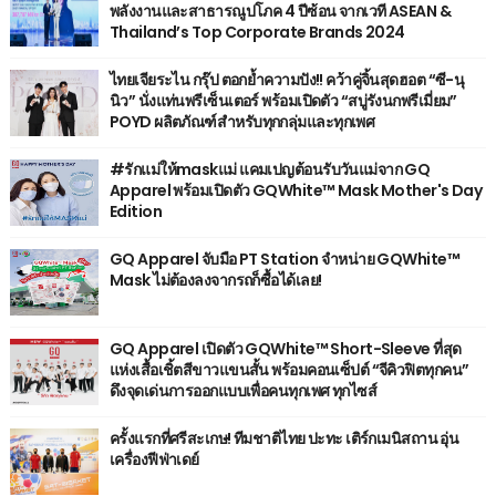
พลังงานและสาธารณูปโภค 4 ปีซ้อน จากเวที ASEAN &
Thailand’s Top Corporate Brands 2024
ไทยเจียระไน กรุ๊ป ตอกย้ำความปัง!! คว้าคู่จิ้นสุดฮอต “ซี-นุ
นิว” นั่งแท่นพรีเซ็นเตอร์ พร้อมเปิดตัว “สบู่รังนกพรีเมี่ยม”
POYD ผลิตภัณฑ์สำหรับทุกกลุ่มและทุกเพศ
#รักแม่ให้maskแม่ แคมเปญต้อนรับวันแม่จาก GQ
Apparel พร้อมเปิดตัว GQWhite™ Mask Mother's Day
Edition
GQ Apparel จับมือ PT Station จำหน่าย GQWhite™
Mask ไม่ต้องลงจากรถก็ซื้อได้เลย!
GQ Apparel เปิดตัว GQWhite™ Short-Sleeve ที่สุด
แห่งเสื้อเชิ้ตสีขาวแขนสั้น พร้อมคอนเซ็ปต์ “จีคิวฟิตทุกคน”
ดึงจุดเด่นการออกแบบเพื่อคนทุกเพศ ทุกไซส์
ครั้งแรกที่ศรีสะเกษ! ทีมชาติไทย ปะทะ เติร์กเมนิสถาน อุ่น
เครื่องฟีฟ่าเดย์