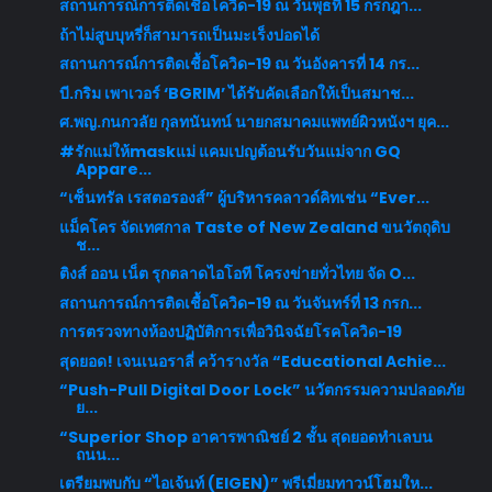
สถานการณ์การติดเชื้อโควิด-19 ณ วันพุธที่ 15 กรกฎา...
ถ้าไม่สูบบุหรี่ก็สามารถเป็นมะเร็งปอดได้
สถานการณ์การติดเชื้อโควิด-19 ณ วันอังคารที่ 14 กร...
บี.กริม เพาเวอร์ ‘BGRIM’ ได้รับคัดเลือกให้เป็นสมาช...
ศ.พญ.กนกวลัย กุลทนันทน์ นายกสมาคมแพทย์ผิวหนังฯ ยุค...
#รักแม่ให้maskแม่ แคมเปญต้อนรับวันแม่จาก GQ
Appare...
“เซ็นทรัล เรสตอรองส์” ผู้บริหารคลาวด์คิทเช่น “Ever...
แม็คโคร จัดเทศกาล Taste of New Zealand ขนวัตถุดิบ
ช...
ติงส์ ออน เน็ต รุกตลาดไอโอที โครงข่ายทั่วไทย จัด O...
สถานการณ์การติดเชื้อโควิด-19 ณ วันจันทร์ที่ 13 กรก...
การตรวจทางห้องปฏิบัติการเพื่อวินิจฉัยโรคโควิด-19
สุดยอด! เจนเนอราลี่ คว้ารางวัล “Educational Achie...
“Push-Pull Digital Door Lock” นวัตกรรมความปลอดภัย
ย...
“Superior Shop อาคารพาณิชย์ 2 ชั้น สุดยอดทำเลบน
ถนน...
เตรียมพบกับ “ไอเจ้นท์ (EIGEN)” พรีเมี่ยมทาวน์โฮมให...