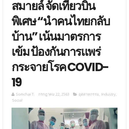
สมายล์ จัดเที่ยวบิน
พิเศษ “นำคนไทยกลับ
บ้าน” เน้นมาตรการ
เข้ม ป้องกันการแพร่
กระจายโรค COVID-
19
Somchai T.
กรกฎาคม 22, 2563
อุตสาหกรรม
,
Industry
,
Social