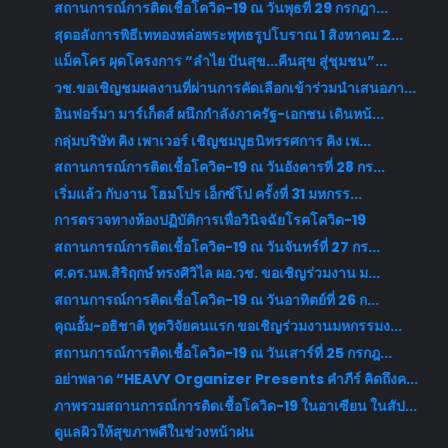
สถานการณ์การติดเชื้อโควิด-19 ณ วันพุธที่ 29 กรกฎา...
สุดอลังการพิธีเททองหล่อพระพุทธรูปโบราณ 1 สิงหาคม 2...
แม็คโคร ผุดโครงการ “ลำไย ปันสุข...คืนสุข สู่ชุมชน”...
วช.ขอเชิญชมผลงานที่ผ่านการคัดเลือกเข้าร่วมนำเสนอภา...
อินฟอร์มา มาร์เก็ตส์ ผนึกกำลังภาครัฐ-เอกชน เดินหน้...
กลุ่มบริษัท คิง เพาเวอร์ เชิญชมบูธนิทรรศการ คิง เพ...
สถานการณ์การติดเชื้อโควิด-19 ณ วันอังคารที่ 28 กร...
เริ่มแล้ว กับงาน โฮมโปร เอ็กซ์โป ครั้งที่ 31 มหกรร...
การตรวจทางห้องปฏิบัติการเพื่อวินิจฉัยโรคโควิด-19
สถานการณ์การติดเชื้อโควิด-19 ณ วันจันทร์ที่ 27 กร...
ศ.ดร.นพ.สิริฤกษ์ ทรงศิวิไล ผอ.วช. ขอเชิญร่วมงาน ม...
สถานการณ์การติดเชื้อโควิด-19 ณ วันอาทิตย์ที่ 26 ก...
คุณอั้ม-อธิชาติ ทูตวิจัยคนแรก ขอเชิญร่วมงานมหกรรมง...
สถานการณ์การติดเชื้อโควิด-19 ณ วันเสาร์ที่ 25 กรกฎ...
อย่าพลาด​ “HEAVY Organizer Presents คำภีร์ คิดถึงค...
ภาพรวมสถานการณ์การติดเชื้อโควิด-19 ในอาเซียน ในสัป...
ดูแลผิวให้สุขภาพดีในช่วงหน้าฝน