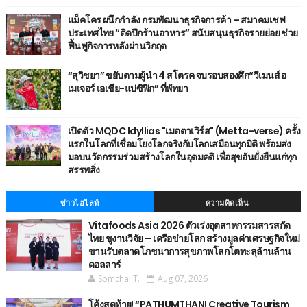
แม็คโคร ผนึกกำลัง กรมพัฒนาธุรกิจการค้า – สมาคมเชฟ
ประเทศไทย “ติดปีกร้านอาหาร” สนับสนุนธุรกิจรายย่อย ช่วย
ฟื้นฟูกิจการหลังผ่านวิกฤต
“สุวิชยา” ขยับตามผู้นำ 4 สโตรค จบรอบสองศึก“วีเมนส์ อ
เมเจอร์ เอเชีย-แปซิฟิก” ที่พัทยา
เปิดตัว MQDC Idyllias "เมตตาเวิร์ส" (Metta-verse) ครั้ง
แรกในโลกที่เชื่อมโยงโลกจริงกับโลกเสมือนทุกมิติ พร้อมส่ง
มอบนวัตกรรมร่วมสร้างโลกในอุดมคติ เพื่อสุขอันยั่งยืนแก่ทุก
สรรพสิ่ง
ข่าวไฮไลท์
ความคิดเห็น
Vitafoods Asia 2026 ตัวเร่งอุตสาหกรรมสารสกัด
ไทย ชูงานวิจัย – เครือข่ายโลก สร้างมูลค่าเศรษฐกิจใหม่
ขานรับตลาดโภชนาการสุขภาพโลกโตทะลุล้านล้าน
ดอลลาร์
Somchai T.
Aug 07, 2026
โค้งสุดท้าย! “PATHUMTHANI Creative Tourism