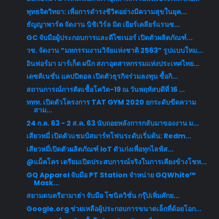
พุทธจิตวิทยา: เพื่อการดำรงชีวิตอย่างมีความสุขในยุค...
ธัญญาพาร์ค จัดงาน นิชิเวิร์ล มิด เยียร์เคลียร์แรนซ...
GC จับมือผู้ประกอบการและดีไซเนอร์ เปิดตัวผลิตภัณฑ์...
วช. จัดงาน “มหกรรมงานวิจัยแห่งชาติ 2563” รูปแบบใหม...
อินฟอร์มา มาร์เก็ต ผนึก สภาอุตสาหกรรมแห่งประเทศไทย...
เดซติเนชั่น แคปปิตอล เปิดตัวธุรกิจร่วมลงทุน ซื้อกิ...
สถานการณ์การติดเชื้อโควิด-19 ณ วันพฤหัสบดีที่ 16 ...
ททท. เปิดตัวโครงการ TAT GYM 2020 ยกระดับขีดความ
สาม...
24 ก.ค. 63 - 2 ส.ค. 63 นับถอยหลังการกลับมาของงาน ม...
เสียวหมี่ เปิดตัวแชมป์สมาร์ทโฟนระดับเริ่มต้น: Redm...
เสียวหมี่เปิดตัวผลิตภัณฑ์ IoT ตัวเก่งเพื่อทุกไลฟ์ส...
@แม็คโคร เตรียมเปิดประสบการณ์จริงในการเคียงข้างโชห...
GQ Apparel จับมือ PT Station จำหน่าย GQWhite™
Mask...
สยามดนตรียามาฮ่า จับมือ โซนิควิชั่น กรุ๊ปเพิ่มศักย...
Google.org ช่วยเหลือผู้ประกอบการขนาดเล็กที่ด้อยโอก...