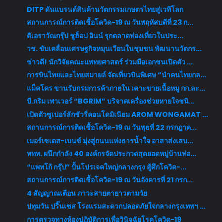
DITP ดันแบรนด์สินค้านวัตกรรมเกษตรไทยสู่เวทีโลก
สถานการณ์การติดเชื้อโควิด-19 ณ วันพฤหัสบดีที่ 23 ก...
ดิเอราวัณกรุ๊ป ชูฮ็อป อินน์ รุกตลาดท่องเที่ยวในประ...
วช. ขับเคลื่อนเศรษฐกิจหมุนเวียนในชุมชน พัฒนานวัตกร...
ข่าวดี! นักวิจัยคณะแพทยศาสตร์ ร่วมมือเอกชนเปิดตัว ...
การบินไทยและไทยสมายล์ จัดเที่ยวบินพิเศษ “นำคนไทยกล...
แม็คโคร ขานรับกรมการค้าภายใน เคาะขายเนื้อหมู กก.ละ...
บี.กริม เพาเวอร์ “BGRIM” บริจาคเครื่องช่วยหายใจชนิ...
เปิดตัวซูเปอร์ลักชัวรี่คอนโดมิเนียม AROM WONGAMAT ...
สถานการณ์การติดเชื้อโควิด-19 ณ วันพุธที่ 22 กรกฎาค...
เมอร์เซเดส-เบนซ์ มุ่งสู่ถนนแห่งธารน้ำใจ อาสาส่งเสบ...
ททท. ผนึกกำลัง 40 องค์กรจัดประกวดสุดยอดหมู่บ้านท่อ...
“แพทโก้ กรุ๊ป” ปั้นโปรเจคใหญ่กลางกรุง สู้ศึกโควิด-...
สถานการณ์การติดเชื้อโควิด-19 ณ วันอังคารที่ 21 กรก...
4 สัญญาณเตือน ภาวะสายตายาวตามวัย
ปทุมวัน ปริ๊นเซส โรงแรมสะดวกปลอดภัยใจกลางกรุงเทพฯ ...
การตรวจทางห้องปฏิบัติการเพื่อวินิจฉัยโรคโควิด-19