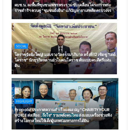
ผบช.น. ลงพื้นที่ชุมชนเพชรพระราม ขับเคลื่อนโครงการพระ
ราชดำริฯ ควบคู่ “ชุมชนยั่งยืน” แก้ปัญหายาเสพติดครบวงจร
SOCIAL
โคราชจัดยิ่งใหญ่! มอบรางวัลธรรมาภิบาล ครั้งที่ 12 เชิดชู “เดย์
โคราช” นักธุรกิจหลานย่าโมคนโคราช ต้นแบบคนดีศรีแผ่น
ดิน
HIGHLIGHT
Propoliz ประกาศความสำเร็จแคมเปญ “CHARITY YOUR
VOICE ส่งเสียง...ถึงใจ” รวมพลังคนไทย ส่งมอบเครื่องช่วยฟัง
สร้างโอกาสใหม่ให้เด็กผู้บกพร่องทางการได้ยิน