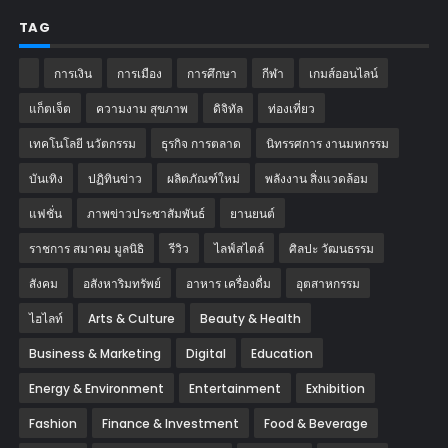
TAG
การเงิน
การเมือง
การศึกษา
กีฬา
เกมส์ออนไลน์
แก็ตเจ็ต
ความงาม สุขภาพ
ดิจิทัล
ท่องเที่ยว
เทคโนโลยี นวัตกรรม
ธุรกิจ การตลาด
นิทรรศการ งานมหกรรม
บันเทิง
ปฏิทินข่าว
ผลิตภัณฑ์ใหม่
พลังงาน สิ่งแวดล้อม
แฟชั่น
ภาพข่าวประชาสัมพันธ์
‎ยานยนต์‎
ราชการ สมาคม มูลนิธิ
รีวิว
ไลฟ์สไตล์
ศิลปะ วัฒนธรรม
สังคม
อสังหาริมทรัพย์
อาหาร เครื่องดื่ม
อุตสาหกรรม
ไฮไลท์
Arts & Culture
Beauty & Health
Business & Marketing
Digital
Education
Energy & Environment
Entertainment
Exhibition
Fashion
Finance & Investment
Food & Beverage