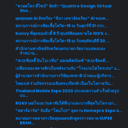
“ควอตโตร ดีไซน์” จัดทำ “Quattro Design Virtual
Sho...
ผุดสุดยอด AI อัจฉริยะ “ธิมา เลขาอัจฉริยะ” AI ของค...
สถานการณ์การติดเชื้อโควิด-19 ณ วันศุกร์ที่ 31 กรก...
Konvy ที่สุดของบิวตี้ 8 ปี ทุบสถิติยอดขายโต 100% ง...
สถานการณ์การติดเชื้อโควิด-19 ณ วันพฤหัสบดีที่ 30 ...
สำนักงานพาณิชย์จังหวัดนครนายก จัดงานแสดงและ
จำหน่าย...
“สเปเชียลตี้ อินโนเวชั่น” ออกผลิตภัณฑ์ “สเปเชียลตี...
เปลี่ยนขยะพลาสติกเป็นพลังงานกับ “โรงแรมไฮโดรเจน” แ...
ผู้อำนวยการสำนักงานการวิจัยแห่งชาติ นำคณะผู้บริหาร...
ไทยเบฟ ร่วมกิจกรรมเฉลิมพระเกียรติ เนื่องในโอกาสวัน...
Thailand Mobile Expo 2020 ประสบความสำเร็จด้วยรูป
แบ...
ROAV เผยโฉมแว่นตาพับได้ที่เบาและบางที่สุดในโลก เอา...
“สตาร์มาร์ค” จับมือ “โฮมโปร” ลุยงาน Homepro Expo ค...
สมาคมการตลาดฯ เปิดสุดยอดหลักสูตรการตลาด SUPER
BRAN...