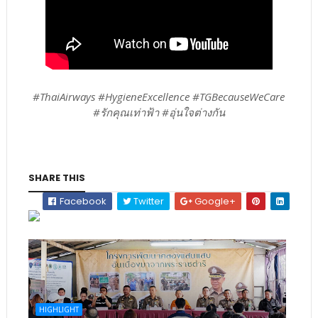
#ThaiAirways #HygieneExcellence #TGBecauseWeCare
#รักคุณเท่าฟ้า #อุ่นใจต่างกัน
SHARE THIS
Facebook
Twitter
Google+
HIGHLIGHT