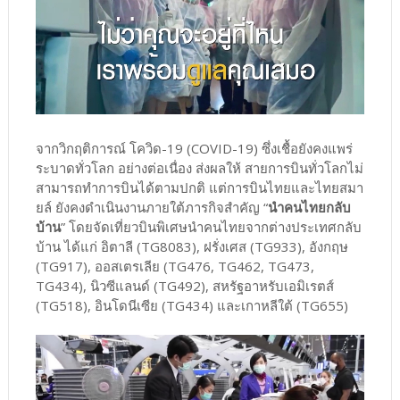
จากวิกฤติการณ์ โควิด-19 (COVID-19) ซึ่งเชื้อยังคงแพร่
ระบาดทั่วโลก อย่างต่อเนื่อง ส่งผลให้ สายการบินทั่วโลกไม่
สามารถทำการบินได้ตามปกติ แต่การบินไทยและไทยสมา
ยล์ ยังคงดำเนินงานภายใต้ภารกิจสำคัญ “
นำคนไทยกลับ
บ้าน
” โดยจัดเที่ยวบินพิเศษนำคนไทยจากต่างประเทศกลับ
บ้าน ได้แก่ อิตาลี (TG8083), ฝรั่งเศส (TG933), อังกฤษ
(TG917), ออสเตรเลีย (TG476, TG462, TG473,
TG434), นิวซีแลนด์ (TG492), สหรัฐอาหรับเอมิเรตส์
(TG518), อินโดนีเซีย (TG434) และเกาหลีใต้ (TG655)