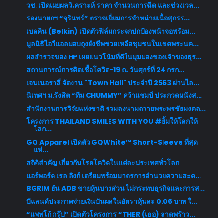
วช. เปิดเผยผลวิเคราะห์ ราคา จำนวนการฉีด และช่วงเวล...
รองนายกฯ “จุรินทร์” ตรวจเยี่ยมการจำหน่ายเนื้อสุกรร...
เบลคิน (Belkin) เปิดตัวฟิล์มกระจกปกป้องหน้าจอพร้อม...
มูลนิธิไอวีแอลมอบถุงยังชีพช่วยเหลือชุมชนในเขตพระนค...
ผลสำรวจของ HP เผยแนวโน้มที่ดีในมุมมองของเจ้าของธุร...
สถานการณ์การติดเชื้อโควิด-19 ณ วันศุกร์ที่ 24 กรก...
เจนเนอราลี่ จัดงาน "Town Hall" ประจำปี 2563 ผ่านไล...
นิเทศฯ ม.รังสิต “ทีม CHUMMY” คว้าแชมป์ ประกวดหนังส...
สำนักงานการวิจัยแห่งชาติ ร่วมลงนามถวายพระพรชัยมงคล...
โครงการ THAILAND SMILES WITH YOU #ยิ้มให้โลกให้
โลก...
GQ Apparel เปิดตัว GQWhite™ Short-Sleeve ที่สุด
แห่...
สถิติสำคัญ เกี่ยวกับโรคโควิดในแต่ละประเทศทั่วโลก
แอร์พอร์ต เรล ลิงก์ เตรียมพร้อมมาตรการอำนวยความสะด...
BGRIM ยัน ADB ขายหุ้นบางส่วน ไม่กระทบธุรกิจและการส...
บีแลนด์ประกาศจ่ายเงินปันผลในอัตราหุ้นละ 0.06 บาท ใ...
“แพทโก้ กรุ๊ป” เปิดตัวโครงการ “THER (เธอ) ลาดพร้าว...