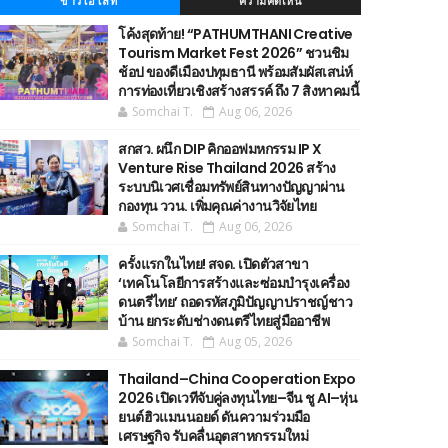
ข่าวไฮไลท์
ความคิดเห็น
โค้งสุดท้าย! “PATHUMTHANI Creative
Tourism Market Fest 2026” ชวนชิม
ช้อป ของดีเมืองปทุมธานี พร้อมสัมผัสเสน่ห์
การท่องเที่ยวเชิงสร้างสรรค์ ถึง 7 สิงหาคมนี้
Somchai T.
Aug 06, 2026
สกสว. ผนึก DIP คิกออฟมหกรรม IP X
Venture Rise Thailand 2026 สร้าง
ระบบนิเวศเชื่อมทรัพย์สินทางปัญญาผ่าน
กองทุน ววน. เพิ่มคุณค่างานวิจัยไทย
Somchai T.
Aug 06, 2026
ครั้งแรกในไทย! สจด. เปิดตัวสาขา
‘เทคโนโลยีการสร้างและซ่อมบำรุงเครื่อง
ดนตรีไทย’ ​ถอดรหัสภูมิปัญญาปราชญ์ชาว
บ้าน ยกระดับช่างดนตรีไทยสู่มืออาชีพ
Somchai T.
Aug 05, 2026
Thailand–China Cooperation Expo
2026 เปิดเวทีจับคู่ลงทุนไทย–จีน ชู AI–หุ่น
ยนต์ฮิวแมนนอยด์ ดันความร่วมมือ
เศรษฐกิจ รับคลื่นอุตสาหกรรมใหม่