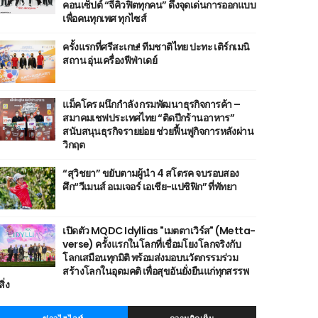
คอนเซ็ปต์ “จีคิวฟิตทุกคน” ดึงจุดเด่นการออกแบบ
เพื่อคนทุกเพศ ทุกไซส์
ครั้งแรกที่ศรีสะเกษ! ทีมชาติไทย ปะทะ เติร์กเมนิ
สถาน อุ่นเครื่องฟีฟ่าเดย์
แม็คโคร ผนึกกำลัง กรมพัฒนาธุรกิจการค้า –
สมาคมเชฟประเทศไทย “ติดปีกร้านอาหาร”
สนับสนุนธุรกิจรายย่อย ช่วยฟื้นฟูกิจการหลังผ่าน
วิกฤต
“สุวิชยา” ขยับตามผู้นำ 4 สโตรค จบรอบสอง
ศึก“วีเมนส์ อเมเจอร์ เอเชีย-แปซิฟิก” ที่พัทยา
เปิดตัว MQDC Idyllias "เมตตาเวิร์ส" (Metta-
verse) ครั้งแรกในโลกที่เชื่อมโยงโลกจริงกับ
โลกเสมือนทุกมิติ พร้อมส่งมอบนวัตกรรมร่วม
สร้างโลกในอุดมคติ เพื่อสุขอันยั่งยืนแก่ทุกสรรพ
สิ่ง