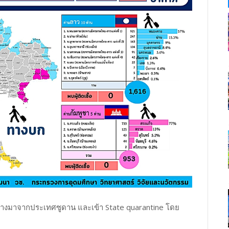
้ที่เดินทางมาจากประเทศซูดาน และเข้า State quarantine โดย