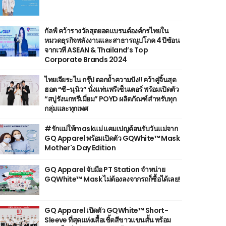
กัลฟ์ คว้ารางวัลสุดยอดแบรนด์องค์กรไทยใน
หมวดธุรกิจพลังงานและสาธารณูปโภค 4 ปีซ้อน
จากเวที ASEAN & Thailand’s Top
Corporate Brands 2024
ไทยเจียระไน กรุ๊ป ตอกย้ำความปัง!! คว้าคู่จิ้นสุด
ฮอต “ซี-นุนิว” นั่งแท่นพรีเซ็นเตอร์ พร้อมเปิดตัว
“สบู่รังนกพรีเมี่ยม” POYD ผลิตภัณฑ์สำหรับทุก
กลุ่มและทุกเพศ
#รักแม่ให้maskแม่ แคมเปญต้อนรับวันแม่จาก
GQ Apparel พร้อมเปิดตัว GQWhite™ Mask
Mother's Day Edition
GQ Apparel จับมือ PT Station จำหน่าย
GQWhite™ Mask ไม่ต้องลงจากรถก็ซื้อได้เลย!
GQ Apparel เปิดตัว GQWhite™ Short-
Sleeve ที่สุดแห่งเสื้อเชิ้ตสีขาวแขนสั้น พร้อม