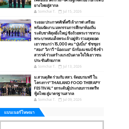
เคลื่อนนวัตกรรม–เศรษฐกิจสีเขียว ยกระดับ
ยางไทยสู่สากล
Somchai T.
Jul 15, 2026
ระยอง ประกาศศักดิ์ศรีเจ้าภาพ! เตรียม
พร้อมจัดงาน มหกรรมการศึกษาท้องถิ่น
ระดับชาติสุดยิ่งใหญ่ ชิงถ้วยพระราชทาน
พระบาทสมเด็จพระเจ้าอยู่หัว รวมสุดยอด
เยาวชนกว่า 15,000 คน “บุ๋มบิ๋ม” ชัชชุอร
“สอง” วิภาวี “น้องเนย“ นักร้องแชมป์ ชิงช้า
สวรรค์ ร่วมสร้างแรงบันดาลใจให้เยาวชน
ประชันศักยภาพ
Somchai T.
Jul 13, 2026
ม.สวนดุสิต ร่วมกับ สสว. จัดอบรมฟรี ใน
โครงการ“THAILAND FOOD THERAPY
FESTIVAL” ยกระดับผู้ประกอบการสตรีท
ฟู้ดไทย สู่มาตรฐานสากล
Somchai T.
Jul 09, 2026
แบนเนอร์โษษณา