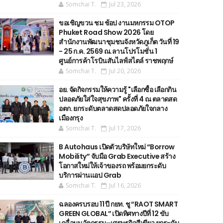
Somchai T.
Jul 23, 2026
ขอเชิญขวน ชม ช้อป งานมหกรรม OTOP
Phuket Road Show 2026 โดย
สำนักงานพัฒนาชุมชนจังหวัดภูเก็ต วันที่ 19
- 25 ก.ค. 2569 ณ.ลานโปรโมชั่น 1
ศูนย์การค้าโรบินสันไลฟ์สไตล์ ราชพฤกษ์
Somchai T.
Jul 20, 2026
อย. จัดกิจกรรมให้ความรู้ "เลือกซื้อ เลือกกิน
ปลอดภัยใส่ใจสุขภาพ" ครั้งที่ 4 ณ ตลาดสด
อตก. ยกระดับตลาดสดปลอดภัยใจกลาง
เมืองกรุง
Somchai T.
Jul 17, 2026
B Autohaus เปิดตัวบริษัทใหม่ “Borrow
Mobility” จับมือ Grab Executive สร้าง
โอกาสใหม่ให้เจ้าของรถ พร้อมยกระดับ
บริการผ่านแอป Grab
Somchai T.
Jul 16, 2026
ฉลองครบรอบ 11 ปี กยท. ชู “RAOT SMART
GREEN GLOBAL” เปิดทิศทางปีที่ 12 ขับ