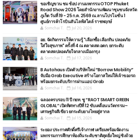
ขอเชิญขวน ชม ช้อป งานมหกรรม OTOP Phuket
Road Show 2026 โดยสำนักงานพัฒนาชุมชนจังหวัด
ภูเก็ต วันที่ 19 - 25 ก.ค. 2569 ณ.ลานโปรโมชั่น 1
ศูนย์การค้าโรบินสันไลฟ์สไตล์ ราชพฤกษ์
Somchai T.
Jul 20, 2026
อย. จัดกิจกรรมให้ความรู้ "เลือกซื้อ เลือกกิน ปลอดภัย
ใส่ใจสุขภาพ" ครั้งที่ 4 ณ ตลาดสด อตก. ยกระดับ
ตลาดสดปลอดภัยใจกลางเมืองกรุง
Somchai T.
Jul 17, 2026
B Autohaus เปิดตัวบริษัทใหม่ “Borrow Mobility”
จับมือ Grab Executive สร้างโอกาสใหม่ให้เจ้าของรถ
พร้อมยกระดับบริการผ่านแอป Grab
Somchai T.
Jul 16, 2026
ฉลองครบรอบ 11 ปี กยท. ชู “RAOT SMART GREEN
GLOBAL” เปิดทิศทางปีที่ 12 ขับเคลื่อนนวัตกรรม–
เศรษฐกิจสีเขียว ยกระดับยางไทยสู่สากล
Somchai T.
Jul 15, 2026
ระยอง ประกาศศักดิ์ศรีเจ้าภาพ! เตรียมพร้อมจัดงาน
มหกรรมการศึกษาท้องถิ่นระดับชาติสุดยิ่งใหญ่ ชิงถ้วย