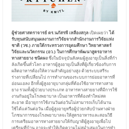
ผู้ช่วยศาสตราจารย์ ดร.นภัสรพี เหลืองสกุล
เปิดเผยว่า
ได้
รับทุนสนับสนุนผลงานการวิจัยจากสำนักงานการวิจัยแห่ง
ชาติ (วช.) ภายใต้กระทรวงการอุดมศึกษา วิทยาศาสตร์
วิจัยและนวัตกรรม (อว.) ในการศึกษาพัฒนาสูตรอาหาร
ทางสายยาง ชนิดผง
ซึ่งในปัจจุบันสังคมผู้สูงอายุเป็นสิ่งที่กํา
ลังเกิดขึ้นทั่วโลก อาหารผู้สูงอายุเป็นสิ่งที่ผู้เกี่ยวข้องกับการ
ผลิตอาหารต้องให้ความสําคัญอย่างสูง ด้วยระบบสรีระ
ร่างกายที่เปลี่ยนไป การทํางานของระบบการย่อยอาหารที่
อ่อนแอลง อีกทั้งผู้สูงอายุบางกลุ่มที่ต้องใช้อาหารทางสาย
ยาง รวมทั้งผู้ป่วยบางประเภท อาหารทางสายยางที่มีการใช้
งานกันอยู่ในโรงพยาบาล เป็นอาหารที่ต้องทําใหม่สด
สะอาด มีอายุการใช้งานวันต่อวันไม่สามารถเก็บได้นาน
ใช้ได้แค่วันต่อวัน เมื่อผู้สูงอายุหรือผู้ป่วยกลับบ้านทางฝ่าย
โภชนาการของโรงพยาบาลจะให้สูตรอาหารและสอนวิธี
การเตรียมอาหารทางสายยางให้กับญาติผู้สูงอายุเพื่อไป
เตรียมที่บ้าน อาจจะทําให้เกิดความไม่สม่ำเสมอในการทํา