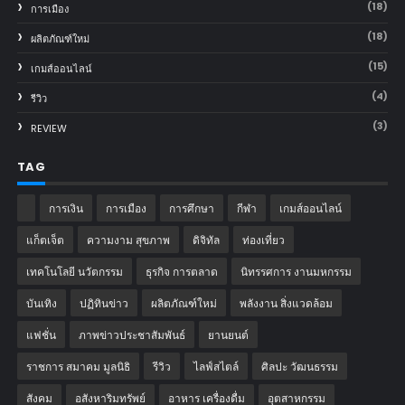
(18)
การเมือง
(18)
ผลิตภัณฑ์ใหม่
(15)
เกมส์ออนไลน์
(4)
รีวิว
(3)
REVIEW
TAG
การเงิน
การเมือง
การศึกษา
กีฬา
เกมส์ออนไลน์
แก็ตเจ็ต
ความงาม สุขภาพ
ดิจิทัล
ท่องเที่ยว
เทคโนโลยี นวัตกรรม
ธุรกิจ การตลาด
นิทรรศการ งานมหกรรม
บันเทิง
ปฏิทินข่าว
ผลิตภัณฑ์ใหม่
พลังงาน สิ่งแวดล้อม
แฟชั่น
ภาพข่าวประชาสัมพันธ์
‎ยานยนต์‎
ราชการ สมาคม มูลนิธิ
รีวิว
ไลฟ์สไตล์
ศิลปะ วัฒนธรรม
สังคม
อสังหาริมทรัพย์
อาหาร เครื่องดื่ม
อุตสาหกรรม