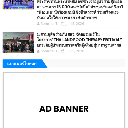
พระราชทานพระบาทสมเด็จพระเจ้าอยู่หัว รวมสุดยอด
เยาวชนกว่า 15,000 คน “บุ๋มบิ๋ม” ชัชชุอร “สอง” วิภาวี
“น้องเนย“ นักร้องแชมป์ ชิงช้าสวรรค์ ร่วมสร้างแรง
บันดาลใจให้เยาวชน ประชันศักยภาพ
Somchai T.
Jul 13, 2026
ม.สวนดุสิต ร่วมกับ สสว. จัดอบรมฟรี ใน
โครงการ“THAILAND FOOD THERAPY FESTIVAL”
ยกระดับผู้ประกอบการสตรีทฟู้ดไทย สู่มาตรฐานสากล
Somchai T.
Jul 09, 2026
แบนเนอร์โษษณา
AD BANNER