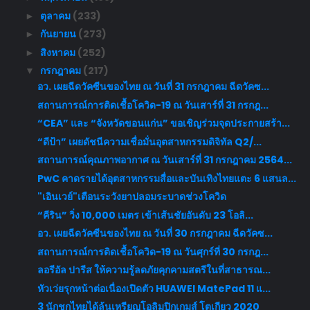
ตุลาคม
(233)
►
กันยายน
(273)
►
สิงหาคม
(252)
►
กรกฎาคม
(217)
▼
อว. เผยฉีดวัคซีนของไทย ณ วันที่ 31 กรกฎาคม ฉีดวัคซ...
สถานการณ์การติดเชื้อโควิด-19 ณ วันเสาร์ที่ 31 กรกฎ...
“CEA” และ “จังหวัดขอนแก่น” ขอเชิญร่วมจุดประกายสร้า...
“ดีป้า” เผยดัชนีความเชื่อมั่นอุตสาหกรรมดิจิทัล Q2/...
สถานการณ์คุณภาพอากาศ ณ วันเสาร์ที่ 31 กรกฎาคม 2564...
PwC คาดรายได้อุตสาหกรรมสื่อและบันเทิงไทยแตะ 6 แสนล...
"เอินเวย์"เตือนระวังยาปลอมระบาดช่วงโควิด
“คีริน” วิ่ง 10,000 เมตร เข้าเส้นชัยอันดับ 23 โอลิ...
อว. เผยฉีดวัคซีนของไทย ณ วันที่ 30 กรกฎาคม ฉีดวัคซ...
สถานการณ์การติดเชื้อโควิด-19 ณ วันศุกร์ที่ 30 กรกฎ...
ลอรีอัล ปารีส ให้ความรู้ลดภัยคุกคามสตรีในที่สาธารณ...
หัวเว่ยรุกหน้าต่อเนื่องเปิดตัว HUAWEI MatePad 11 แ...
3 นักชกไทยได้ลุ้นเหรียญโอลิมปิกเกมส์ โตเกียว 2020