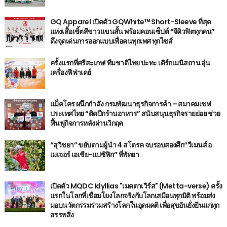
GQ Apparel เปิดตัว GQWhite™ Short-Sleeve ที่สุด
แห่งเสื้อเชิ้ตสีขาวแขนสั้น พร้อมคอนเซ็ปต์ “จีคิวฟิตทุกคน”
ดึงจุดเด่นการออกแบบเพื่อคนทุกเพศ ทุกไซส์
ครั้งแรกที่ศรีสะเกษ! ทีมชาติไทย ปะทะ เติร์กเมนิสถาน อุ่น
เครื่องฟีฟ่าเดย์
แม็คโคร ผนึกกำลัง กรมพัฒนาธุรกิจการค้า – สมาคมเชฟ
ประเทศไทย “ติดปีกร้านอาหาร” สนับสนุนธุรกิจรายย่อย ช่วย
ฟื้นฟูกิจการหลังผ่านวิกฤต
“สุวิชยา” ขยับตามผู้นำ 4 สโตรค จบรอบสองศึก“วีเมนส์ อ
เมเจอร์ เอเชีย-แปซิฟิก” ที่พัทยา
เปิดตัว MQDC Idyllias "เมตตาเวิร์ส" (Metta-verse) ครั้ง
แรกในโลกที่เชื่อมโยงโลกจริงกับโลกเสมือนทุกมิติ พร้อมส่ง
มอบนวัตกรรมร่วมสร้างโลกในอุดมคติ เพื่อสุขอันยั่งยืนแก่ทุก
สรรพสิ่ง