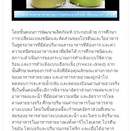
โดยขั้นตอนการพัฒนาผลิตภัณฑ์ ประกอบด้วย การศึกษา
การเปลี่ยนแปลงชนิดและสัดส่วนของโปรตีนและใยอาหาร
ในสูตรอาหารที่มีต่อปริมาณสารอาหารที่ต้องการ และค่า
ความหนืดของอาหารเหลวที่ผลิตได้ การศึกษาชนิดและ
สภาวะดำเนินการของกระบวนการทำแห้งแบบใช้ความ
ร้อน และการทําแห้งแบบเยือกแข็ง (Freeze-dried) จาก
นั้นศึกษาผลของการทำแห้งที่มีต่อคุณลักษณะทางกายภาพ
ของอาหารสายยางผง และอาหารสายยางผงถูกนำไป
ทดสอบการละลายน้ำกลับ และทดลองป้อนผ่านสายยางจริง
ซึ่งในขั้นตอนนี้จะมีการพิจารณาอัตราส่วนการผสมระหว่าง
อาหารผงและน้ำ ที่มีต่อค่าความหนืด และอัตราการไหล
ผ่านสายยางจริง ศึกษาปริมาณสารอาหารในอาหารสาย
ยางแบบผง โดยในขั้นตอนนี้จะกำหนดอัตราส่วนที่เหมาะ
สมของอาหารสายยางแบบผงและน้ำ และวิเคราะห์ปริมาณ
สารอาหารในอาหารสายยางผงทั้งคาร์โบไฮเดรต โปรตีน
ไขมัน ไฟเบอร์และปริมาณกรดโฟลิก และเมื่อได้อาหาร