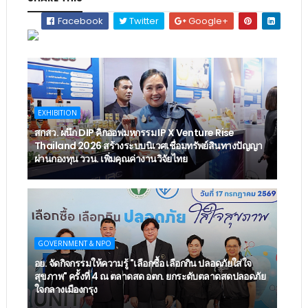
Facebook
Twitter
Google+
EXHIBITION
สกสว. ผนึก DIP คิกออฟมหกรรม IP X Venture Rise
Thailand 2026 สร้างระบบนิเวศเชื่อมทรัพย์สินทางปัญญา
ผ่านกองทุน ววน. เพิ่มคุณค่างานวิจัยไทย
GOVERNMENT & NPO
อย. จัดกิจกรรมให้ความรู้ "เลือกซื้อ เลือกกิน ปลอดภัยใส่ใจ
สุขภาพ" ครั้งที่ 4 ณ ตลาดสด อตก. ยกระดับตลาดสดปลอดภัย
ใจกลางเมืองกรุง