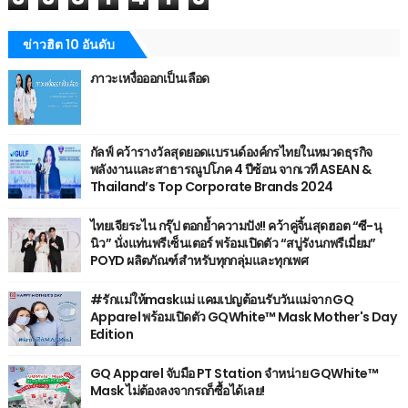
ข่าวฮิต 10 อันดับ
ภาวะเหงื่อออกเป็นเลือด
กัลฟ์ คว้ารางวัลสุดยอดแบรนด์องค์กรไทยในหมวดธุรกิจ
พลังงานและสาธารณูปโภค 4 ปีซ้อน จากเวที ASEAN &
Thailand’s Top Corporate Brands 2024
ไทยเจียระไน กรุ๊ป ตอกย้ำความปัง!! คว้าคู่จิ้นสุดฮอต “ซี-นุ
นิว” นั่งแท่นพรีเซ็นเตอร์ พร้อมเปิดตัว “สบู่รังนกพรีเมี่ยม”
POYD ผลิตภัณฑ์สำหรับทุกกลุ่มและทุกเพศ
#รักแม่ให้maskแม่ แคมเปญต้อนรับวันแม่จาก GQ
Apparel พร้อมเปิดตัว GQWhite™ Mask Mother's Day
Edition
GQ Apparel จับมือ PT Station จำหน่าย GQWhite™
Mask ไม่ต้องลงจากรถก็ซื้อได้เลย!