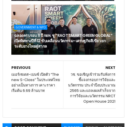
GOVERNMENT & NPO
ฉลองครบรอบ 11 ปี กยท. ชู “RAOT SMART GREEN GLOBAL”
เปิดทิศทางปีที่ 12 ขับเคลื่อนนวัตกรรม–เศรษฐกิจสีเขียว ยก
ระดับยางไทยสู่สากล
PREVIOUS
NEXT
เมอร์เซเดส-เบนซ์ เปิดตัว “The
วช. ขอเชิญเข้าร่วมรับฟังการ
new S-Class” ในประเทศไทย
ชี้แจงกรอบการวิจัยและ
อย่างเป็นทางการ เคาะราคา
นวัตกรรม ประจําปีงบประมาณ
เริ่มต้น 6.69 ล้านบาท
2565 และแถลงผลสําเร็จจาก
การวิจัยและนวัตกรรม NRCT
Open House 2021