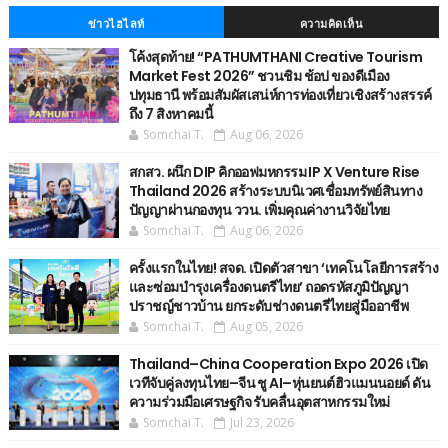
ข่าวไฮไลท์
ความคิดเห็น
โค้งสุดท้าย! “PATHUMTHANI Creative Tourism
Market Fest 2026” ชวนชิม ช้อป ของดีเมือง
ปทุมธานี พร้อมสัมผัสเสน่ห์การท่องเที่ยวเชิงสร้างสรรค์
ถึง 7 สิงหาคมนี้
Somchai T.
Aug 06, 2026
สกสว. ผนึก DIP คิกออฟมหกรรม IP X Venture Rise
Thailand 2026 สร้างระบบนิเวศเชื่อมทรัพย์สินทาง
ปัญญาผ่านกองทุน ววน. เพิ่มคุณค่างานวิจัยไทย
Somchai T.
Aug 06, 2026
ครั้งแรกในไทย! สจด. เปิดตัวสาขา ‘เทคโนโลยีการสร้าง
และซ่อมบำรุงเครื่องดนตรีไทย’ ​ถอดรหัสภูมิปัญญา
ปราชญ์ชาวบ้าน ยกระดับช่างดนตรีไทยสู่มืออาชีพ
Somchai T.
Aug 05, 2026
Thailand–China Cooperation Expo 2026 เปิด
เวทีจับคู่ลงทุนไทย–จีน ชู AI–หุ่นยนต์ฮิวแมนนอยด์ ดัน
ความร่วมมือเศรษฐกิจ รับคลื่นอุตสาหกรรมใหม่
Somchai T.
Jul 23, 2026