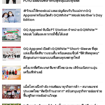
POYD ผลิตภัณฑ์สำหรับทุกกลุ่มและทุกเพศ
#รักแม่ให้maskแม่ แคมเปญต้อนรับวันแม่จาก GQ
Apparel พร้อมเปิดตัว GQWhite™ Mask Mother's Day
Edition
GQ Apparel จับมือ PT Station จำหน่าย GQWhite™
Mask ไม่ต้องลงจากรถก็ซื้อได้เลย!
GQ Apparel เปิดตัว GQWhite™ Short-Sleeve ที่สุด
แห่งเสื้อเชิ้ตสีขาวแขนสั้น พร้อมคอนเซ็ปต์ “จีคิวฟิตทุกคน”
ดึงจุดเด่นการออกแบบเพื่อคนทุกเพศ ทุกไซส์
ครั้งแรกที่ศรีสะเกษ! ทีมชาติไทย ปะทะ เติร์กเมนิสถาน อุ่น
เครื่องฟีฟ่าเดย์
แม็คโคร ผนึกกำลัง กรมพัฒนาธุรกิจการค้า – สมาคมเชฟ
ประเทศไทย “ติดปีกร้านอาหาร” สนับสนุนธุรกิจรายย่อย ช่วย
ฟื้นฟูกิจการหลังผ่านวิกฤต