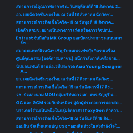
สถานการณ์คุณภาพอากาศ ณ วันพฤหัสบดีที่ 19 สิงหาคม 2...
อว. เผยฉีดวัคซีนของไทย ณ วันที่ 18 สิงหาคม ฉีดวัคซ...
สถานการณ์การติดเชื้อโควิด-19 ณ วันพุธที่ 18 สิงหาค...
เปิดตัว สกมช. อย่างเป็นทางการ เร่งเครื่องภารกิจปกป...
Entrust จับมือกับ MK Group ออกบัตรประชาชนแบบสมา
ร์ท...
สมาคมแพทย์ผิวหนังฯ เชิญรับชมเพจเฟซบุ๊ก “ครบเครื่อง...
ศูนย์คุณธรรม (องค์การมหาชน) ผนึกกำลังภาคีเครือข่าย...
นิปปอนเพนต์ สานต่อเวทีประกวด Asia Young Designer
A...
อว. เผยฉีดวัคซีนของไทย ณ วันที่ 17 สิงหาคม ฉีดวัคซ...
สถานการณ์การติดเชื้อโควิด-19 ณ วันอังคารที่ 17 สิง...
วช. ร่วมลงนาม MOU กลุ่มบริษัทดาว มก. มทร.ธัญบุรี พ...
GC และ GCM ร่วมกับพันธมิตร คู่ค้าผู้ประกอบการพลาสต...
บราเดอร์ร่วมเป็นหนึ่งในกลุ่มจิตอาสา IToxyGen ทำควา...
สถานการณ์การติดเชื้อโควิด-19 ณ วันจันทร์ที่ 16 สิง...
ออมสิน จัดเต็มแคมเปญ CSR “ออมสินห่วงใย ส่งกำลังใจใ...