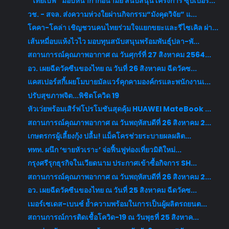
“ไทยเบฟ” มอบหน้ากากอนามัย สนับสนุนโครงการ ซุปเปอร์...
วช. - สจล. ส่งความห่วงใยผ่านกิจกรรม“มังคุดวิจัย” แ...
โคคา-โคล่า เชิญชวนคนไทยร่วมใจแยกขยะและรีไซเคิล ผ่า...
เส้นหมี่อบแห้งไวไว มอบทุนสนับสนุนพร้อมพันธุ์ปลา-พั...
สถานการณ์คุณภาพอากาศ ณ วันศุกร์ที่ 27 สิงหาคม 2564...
อว. เผยฉีดวัคซีนของไทย ณ วันที่ 26 สิงหาคม ฉีดวัคซ...
แคสเปอร์สกี้เผยโมบายมัลแวร์คุกคามองค์กรและพนักงานเ...
ปรับสุขภาพจิต...พิชิตโควิด 19
หัวเว่ยพร้อมเสิร์ฟโปรโมชันสุดคุ้ม HUAWEI MateBook ...
สถานการณ์คุณภาพอากาศ ณ วันพฤหัสบดีที่ 26 สิงหาคม 2...
เกษตรกรผู้เลี้ยงกุ้ง ปลื้ม! แม็คโครช่วยระบายผลผลิต...
ททท. ผนึก ‘ขายหัวเราะ’ จ่อฟื้นฟูท่องเที่ยวมิติใหม่...
กรุงศรีรุกธุรกิจในเวียดนาม ประกาศเข้าซื้อกิจการ SH...
สถานการณ์คุณภาพอากาศ ณ วันพฤหัสบดีที่ 26 สิงหาคม 2...
อว. เผยฉีดวัคซีนของไทย ณ วันที่ 25 สิงหาคม ฉีดวัคซ...
เมอร์เซเดส-เบนซ์ ย้ำความพร้อมในการเป็นผู้ผลิตรถยนต...
สถานการณ์การติดเชื้อโควิด-19 ณ วันพุธที่ 25 สิงหาค...