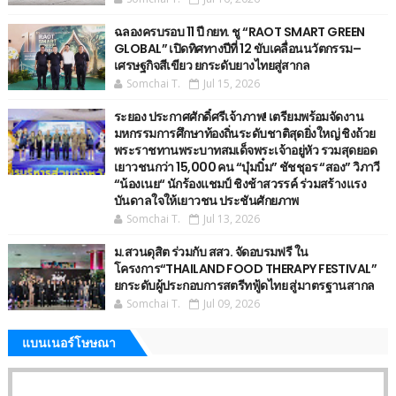
ฉลองครบรอบ 11 ปี กยท. ชู “RAOT SMART GREEN
GLOBAL” เปิดทิศทางปีที่ 12 ขับเคลื่อนนวัตกรรม–
เศรษฐกิจสีเขียว ยกระดับยางไทยสู่สากล
Somchai T.
Jul 15, 2026
ระยอง ประกาศศักดิ์ศรีเจ้าภาพ! เตรียมพร้อมจัดงาน
มหกรรมการศึกษาท้องถิ่นระดับชาติสุดยิ่งใหญ่ ชิงถ้วย
พระราชทานพระบาทสมเด็จพระเจ้าอยู่หัว รวมสุดยอด
เยาวชนกว่า 15,000 คน “บุ๋มบิ๋ม” ชัชชุอร “สอง” วิภาวี
“น้องเนย“ นักร้องแชมป์ ชิงช้าสวรรค์ ร่วมสร้างแรง
บันดาลใจให้เยาวชน ประชันศักยภาพ
Somchai T.
Jul 13, 2026
ม.สวนดุสิต ร่วมกับ สสว. จัดอบรมฟรี ใน
โครงการ“THAILAND FOOD THERAPY FESTIVAL”
ยกระดับผู้ประกอบการสตรีทฟู้ดไทย สู่มาตรฐานสากล
Somchai T.
Jul 09, 2026
แบนเนอร์โษษณา