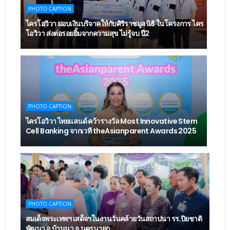
PHOTO CAPTION
ไครโอวิวา มอบเงินบริจาคให้กับศิริราชมูลนิธิ ในโครงการ ไคร
โอวิวา ส่งต่อรอยยิ้มจากความสุข ไม่รู้จบ ปี2
PHOTO CAPTION
ไครโอวิวา ไทยแลนด์ คว้ารางวัล Most Innovative Stem
Cell Banking จากเวที theAsianparent Awards 2025
PHOTO CAPTION
สมเด็จพระเทพฯ เสด็จฯในงานวันคล้ายวันสถาปนา รร.ปิยชาติ
พัฒนา อ.บ้านนา จ.นครนายก