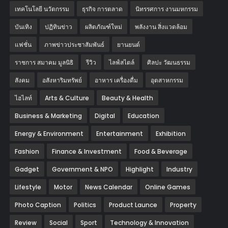
เทคโนโลยี นวัตกรรม
ธุรกิจ การตลาด
นิทรรศการ งานมหกรรม
บันเทิง
ปฏิทินข่าว
ผลิตภัณฑ์ใหม่
พลังงาน สิ่งแวดล้อม
แฟชั่น
ภาพข่าวประชาสัมพันธ์
‎ยานยนต์‎
ราชการ สมาคม มูลนิธิ
รีวิว
ไลฟ์สไตล์
ศิลปะ วัฒนธรรม
สังคม
อสังหาริมทรัพย์
อาหาร เครื่องดื่ม
อุตสาหกรรม
ไฮไลท์
Arts & Culture
Beauty & Health
Business & Marketing
Digital
Education
Energy & Environment
Entertainment
Exhibition
Fashion
Finance & Investment
Food & Beverage
Gadget
Government & NPO
Highlight
Industry
Lifestyle
Motor
News Calendar
Online Games
Photo Caption
Politics
Product Launce
Property
Review
Social
Sport
Technology & Innovation