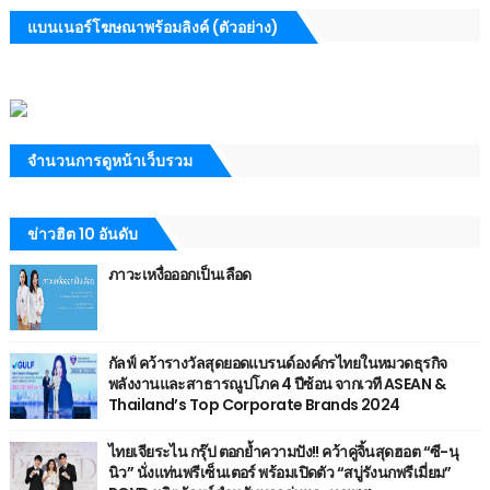
แบนเนอร์โฆษณาพร้อมลิงค์ (ตัวอย่าง)
จำนวนการดูหน้าเว็บรวม
ข่าวฮิต 10 อันดับ
ภาวะเหงื่อออกเป็นเลือด
กัลฟ์ คว้ารางวัลสุดยอดแบรนด์องค์กรไทยในหมวดธุรกิจ
พลังงานและสาธารณูปโภค 4 ปีซ้อน จากเวที ASEAN &
Thailand’s Top Corporate Brands 2024
ไทยเจียระไน กรุ๊ป ตอกย้ำความปัง!! คว้าคู่จิ้นสุดฮอต “ซี-นุ
นิว” นั่งแท่นพรีเซ็นเตอร์ พร้อมเปิดตัว “สบู่รังนกพรีเมี่ยม”