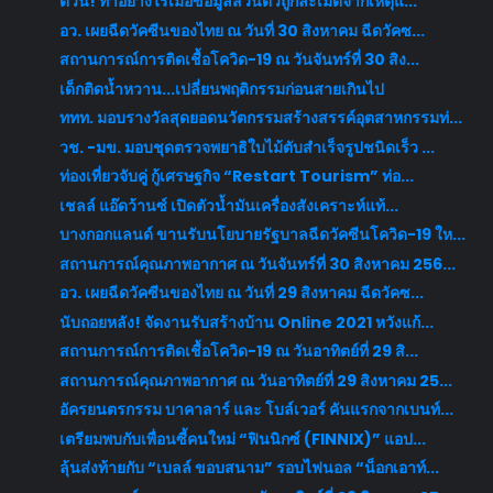
ด่วน! ทำอย่างไรเมื่อข้อมูลส่วนตัวถูกละเมิดจากเหตุแ...
อว. เผยฉีดวัคซีนของไทย ณ วันที่ 30 สิงหาคม ฉีดวัคซ...
สถานการณ์การติดเชื้อโควิด-19 ณ วันจันทร์ที่ 30 สิง...
เด็กติดน้ำหวาน...เปลี่ยนพฤติกรรมก่อนสายเกินไป
ททท. มอบรางวัลสุดยอดนวัตกรรมสร้างสรรค์อุตสาหกรรมท่...
วช. -มข. มอบชุดตรวจพยาธิใบไม้ตับสำเร็จรูปชนิดเร็ว ...
ท่องเที่ยวจับคู่ กู้เศรษฐกิจ “Restart Tourism” ท่อ...
เชลล์ แอ๊ดว้านซ์ เปิดตัวน้ำมันเครื่องสังเคราะห์แท้...
บางกอกแลนด์ ขานรับนโยบายรัฐบาลฉีดวัคซีนโควิด-19 ให...
สถานการณ์คุณภาพอากาศ ณ วันจันทร์ที่ 30 สิงหาคม 256...
อว. เผยฉีดวัคซีนของไทย ณ วันที่ 29 สิงหาคม ฉีดวัคซ...
นับถอยหลัง! จัดงานรับสร้างบ้าน Online 2021 หวังแก้...
สถานการณ์การติดเชื้อโควิด-19 ณ วันอาทิตย์ที่ 29 สิ...
สถานการณ์คุณภาพอากาศ ณ วันอาทิตย์ที่ 29 สิงหาคม 25...
อัครยนตรกรรม บาคาลาร์ และ โบล์เวอร์ คันแรกจากเบนท์...
เตรียมพบกับเพื่อนซี้คนใหม่ “ฟินนิกซ์ (FINNIX)” แอป...
ลุ้นส่งท้ายกับ “เบลล์ ขอบสนาม” รอบไฟนอล “น็อกเอาท์...