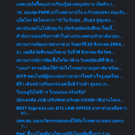
แคสเปอร์สกี้หนุนการเรียนรู้อย่างสนุกสนาน เปิดตัวเว...
วช. มอบชุด PAPR แก่โรงพยาบาลใน จ.กำแพงเพชร หนุนรับ...
แม็คโคร จัดโครงการ “ลำไย ปันสุข...คืนสุข สู่ชุมชน ...
สถาบันเทคโนโลยีปทุมวัน เปิดรับสมัครนักศึกษาใหม่รั้...
สำนักงานส่งเสริมการค้าในต่างประเทศกรุงกัวลาลัมเปอร...
สถานการณ์คุณภาพอากาศ ณ วันศุกร์ที่ 20 สิงหาคม 2564...
อว. เผยฉีดวัคซีนของไทย ณ วันที่ 19 สิงหาคม ฉีดวัคซ...
สถานการณ์การติดเชื้อโควิด-19 ณ วันพฤหัสบดีที่ 19 ส...
“เอนก” ตรวจเยี่ยมให้กำลังใจโรงพยาบาลบุษราคัม พร้อม...
DITP ตอบโจทย์ผู้ประกอบการอาหารไทยสำเร็จรูปยุคใหม่ ...
ดีป้า เดินหน้าเสริมแกร่งเอสเอ็มอี ร้านค้า ชุมชน เก...
วิ่งบนลู่วิ่งไฟฟ้า = วิ่งบนถนน จริงหรือ?
บัตรเครดิต JCB เสริมทัพช่วยวิกฤต COVID-19 ผ่านโครง...
BEST Express และ DTL LAW OFFICE อาสาช่วยเหลือชาว
สว...
ปตท.สผ. มอบนวัตกรรมหุ่นยนต์ให้กับโรงพยาบาลสนามครบ
ว...
PwC ชี้การโจมตีทางไซเบอร์ทั่วโลกเพิ่มขึ้นกว่า 1 เท...