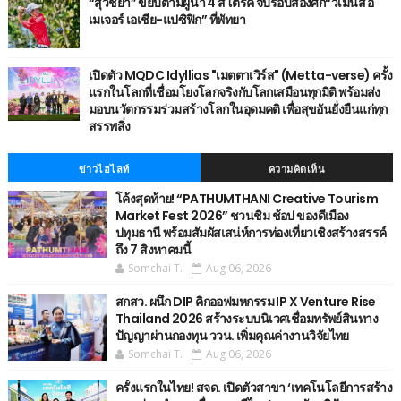
“สุวิชยา” ขยับตามผู้นำ 4 สโตรค จบรอบสองศึก“วีเมนส์ อ
เมเจอร์ เอเชีย-แปซิฟิก” ที่พัทยา
เปิดตัว MQDC Idyllias "เมตตาเวิร์ส" (Metta-verse) ครั้ง
แรกในโลกที่เชื่อมโยงโลกจริงกับโลกเสมือนทุกมิติ พร้อมส่ง
มอบนวัตกรรมร่วมสร้างโลกในอุดมคติ เพื่อสุขอันยั่งยืนแก่ทุก
สรรพสิ่ง
ข่าวไฮไลท์
ความคิดเห็น
โค้งสุดท้าย! “PATHUMTHANI Creative Tourism
Market Fest 2026” ชวนชิม ช้อป ของดีเมือง
ปทุมธานี พร้อมสัมผัสเสน่ห์การท่องเที่ยวเชิงสร้างสรรค์
ถึง 7 สิงหาคมนี้
Somchai T.
Aug 06, 2026
สกสว. ผนึก DIP คิกออฟมหกรรม IP X Venture Rise
Thailand 2026 สร้างระบบนิเวศเชื่อมทรัพย์สินทาง
ปัญญาผ่านกองทุน ววน. เพิ่มคุณค่างานวิจัยไทย
Somchai T.
Aug 06, 2026
ครั้งแรกในไทย! สจด. เปิดตัวสาขา ‘เทคโนโลยีการสร้าง