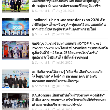
และซ่อมบำรุงเครื่องดนตรีไทย’ ​ถอดรหัสภูมิปัญญา
ปราชญ์ชาวบ้าน ยกระดับช่างดนตรีไทยสู่มืออาชีพ
Somchai T.
Aug 05, 2026
Thailand–China Cooperation Expo 2026 เปิด
เวทีจับคู่ลงทุนไทย–จีน ชู AI–หุ่นยนต์ฮิวแมนนอยด์ ดัน
ความร่วมมือเศรษฐกิจ รับคลื่นอุตสาหกรรมใหม่
Somchai T.
Jul 23, 2026
ขอเชิญขวน ชม ช้อป งานมหกรรม OTOP Phuket
Road Show 2026 โดยสำนักงานพัฒนาชุมชนจังหวัด
ภูเก็ต วันที่ 19 - 25 ก.ค. 2569 ณ.ลานโปรโมชั่น 1
ศูนย์การค้าโรบินสันไลฟ์สไตล์ ราชพฤกษ์
Somchai T.
Jul 20, 2026
อย. จัดกิจกรรมให้ความรู้ "เลือกซื้อ เลือกกิน ปลอดภัย
ใส่ใจสุขภาพ" ครั้งที่ 4 ณ ตลาดสด อตก. ยกระดับ
ตลาดสดปลอดภัยใจกลางเมืองกรุง
Somchai T.
Jul 17, 2026
B Autohaus เปิดตัวบริษัทใหม่ “Borrow Mobility”
จับมือ Grab Executive สร้างโอกาสใหม่ให้เจ้าของรถ
พร้อมยกระดับบริการผ่านแอป Grab
Somchai T.
Jul 16, 2026