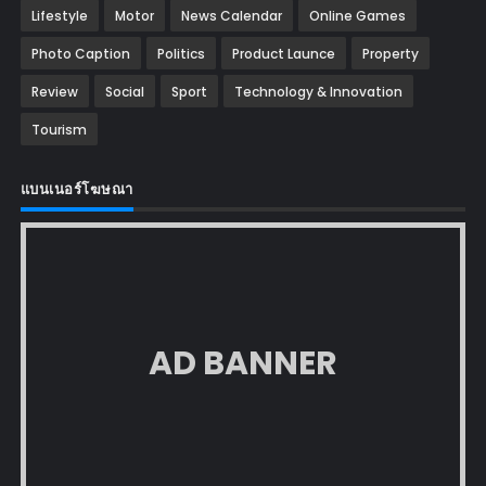
Lifestyle
Motor
News Calendar
Online Games
Photo Caption
Politics
Product Launce
Property
Review
Social
Sport
Technology & Innovation
Tourism
แบนเนอร์โฆษณา
AD BANNER