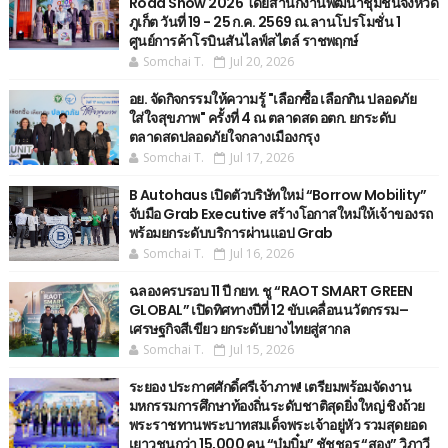
Road Show 2026 โดยสำนักงานพัฒนาชุมชนจังหวัด
ภูเก็ต วันที่ 19 - 25 ก.ค. 2569 ณ.ลานโปรโมชั่น 1
ศูนย์การค้าโรบินสันไลฟ์สไตล์ ราชพฤกษ์
Somchai T.
Jul 20, 2026
อย. จัดกิจกรรมให้ความรู้ "เลือกซื้อ เลือกกิน ปลอดภัย
ใส่ใจสุขภาพ" ครั้งที่ 4 ณ ตลาดสด อตก. ยกระดับ
ตลาดสดปลอดภัยใจกลางเมืองกรุง
Somchai T.
Jul 17, 2026
B Autohaus เปิดตัวบริษัทใหม่ “Borrow Mobility”
จับมือ Grab Executive สร้างโอกาสใหม่ให้เจ้าของรถ
พร้อมยกระดับบริการผ่านแอป Grab
Somchai T.
Jul 16, 2026
ฉลองครบรอบ 11 ปี กยท. ชู “RAOT SMART GREEN
GLOBAL” เปิดทิศทางปีที่ 12 ขับเคลื่อนนวัตกรรม–
เศรษฐกิจสีเขียว ยกระดับยางไทยสู่สากล
Somchai T.
Jul 15, 2026
ระยอง ประกาศศักดิ์ศรีเจ้าภาพ! เตรียมพร้อมจัดงาน
มหกรรมการศึกษาท้องถิ่นระดับชาติสุดยิ่งใหญ่ ชิงถ้วย
พระราชทานพระบาทสมเด็จพระเจ้าอยู่หัว รวมสุดยอด
เยาวชนกว่า 15,000 คน “บุ๋มบิ๋ม” ชัชชุอร “สอง” วิภาวี