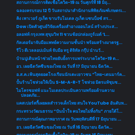
สถานการณ์การติดเชื้อโควิด-19 ณ วันศุกร์ที่ 18 มิถุ...
ฉลองครบรอบ 12 ปี วันสถาปนาสำนักงานพิพิธภัณฑ์เกษตรเ...
คิง เพาเวอร์ ภูเก็ต ขานรับโมเดล ภูเก็ต แซนบ็อซ์ สร...
Dow เปิดตัวศูนย์วิจัยเครื่องสำอางออนไลน์ สร้างประส...
อลอฟท์ กรุงเทพ สุขุมวิท 11 ชวนช้อปกล่องกูร์เมต์ ‘L...
กัลเดอร์มาจับมือแพทย์ความงามชั้นนำ พร้อมสร้างมาตรฐ...
รีโว ดีเวลลอปเม้นท์ จับมือ ทรู ดิจิทัล กรุ๊ป นำนวั...
บ้านปูเดินหน้าช่วยไทยยับยั้งการแพร่ระบาดโควิด-19 ต...
อว. เผยฉีดวัคซีนของไทย ณ วันที่ 17 มิถุนายน ฉีดวัค...
อ.ส.ค.เฟ้นสุดยอดโรงเรียนนักเตะเยาวชน “ไทย-เดนมาร์ค...
ปั้นร้านโชห่วยให้เป็น S-M-A-R-T โชห่วย มิตรแท้ชุมช...
ไมโครซอฟท์ แนะโมเดลประเมินความพร้อมด้านความ
ปลอดภัย...
แคสเปอร์สกี้เผยผลสำรวจเด็กไทย สนใจ YouTube อันดับห...
กระทรวงวัฒนธรรม “ปันน้ำใจ คนไทยไม่ทิ้งกัน” ภายใต้โ...
สถานการณ์คุณภาพอากาศ ณ วันพฤหัสบดีที่ 17 มิถุนายน ...
อว. เผยฉีดวัคซีนของไทย ณ วันที่ 16 มิถุนายน ฉีดวัค...