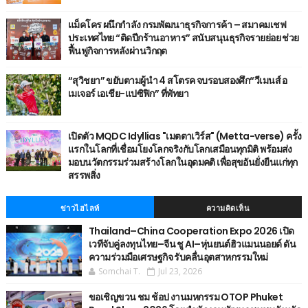
แม็คโคร ผนึกกำลัง กรมพัฒนาธุรกิจการค้า – สมาคมเชฟ
ประเทศไทย “ติดปีกร้านอาหาร” สนับสนุนธุรกิจรายย่อย ช่วย
ฟื้นฟูกิจการหลังผ่านวิกฤต
“สุวิชยา” ขยับตามผู้นำ 4 สโตรค จบรอบสองศึก“วีเมนส์ อ
เมเจอร์ เอเชีย-แปซิฟิก” ที่พัทยา
เปิดตัว MQDC Idyllias "เมตตาเวิร์ส" (Metta-verse) ครั้ง
แรกในโลกที่เชื่อมโยงโลกจริงกับโลกเสมือนทุกมิติ พร้อมส่ง
มอบนวัตกรรมร่วมสร้างโลกในอุดมคติ เพื่อสุขอันยั่งยืนแก่ทุก
สรรพสิ่ง
ข่าวไฮไลท์
ความคิดเห็น
Thailand–China Cooperation Expo 2026 เปิด
เวทีจับคู่ลงทุนไทย–จีน ชู AI–หุ่นยนต์ฮิวแมนนอยด์ ดัน
ความร่วมมือเศรษฐกิจ รับคลื่นอุตสาหกรรมใหม่
Somchai T.
Jul 23, 2026
ขอเชิญขวน ชม ช้อป งานมหกรรม OTOP Phuket