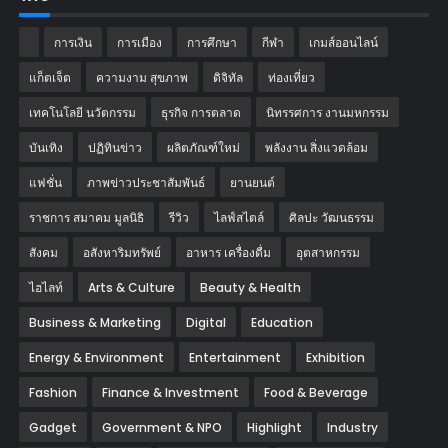
การเงิน
การเมือง
การศึกษา
กีฬา
เกมส์ออนไลน์
แก็ตเจ็ต
ความงาม สุขภาพ
ดิจิทัล
ท่องเที่ยว
เทคโนโลยี นวัตกรรม
ธุรกิจ การตลาด
นิทรรศการ งานมหกรรม
บันเทิง
ปฏิทินข่าว
ผลิตภัณฑ์ใหม่
พลังงาน สิ่งแวดล้อม
แฟชั่น
ภาพข่าวประชาสัมพันธ์
‎ยานยนต์‎
ราชการ สมาคม มูลนิธิ
รีวิว
ไลฟ์สไตล์
ศิลปะ วัฒนธรรม
สังคม
อสังหาริมทรัพย์
อาหาร เครื่องดื่ม
อุตสาหกรรม
ไฮไลท์
Arts & Culture
Beauty & Health
Business & Marketing
Digital
Education
Energy & Environment
Entertainment
Exhibition
Fashion
Finance & Investment
Food & Beverage
Gadget
Government & NPO
Highlight
Industry