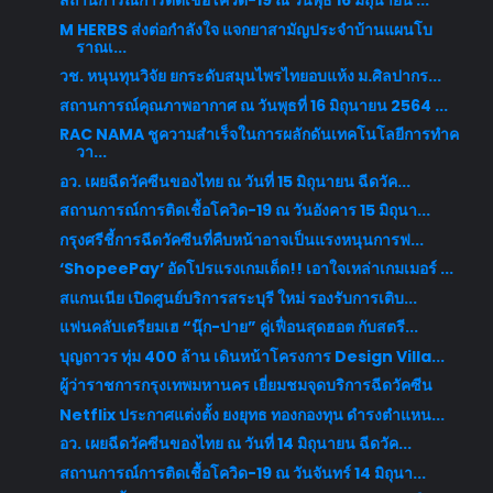
สถานการณ์การติดเชื้อโควิด-19 ณ วันพุธ 16 มิถุนายน ...
M HERBS ส่งต่อกำลังใจ แจกยาสามัญประจำบ้านแผนโบ
ราณเ...
วช. หนุนทุนวิจัย ยกระดับสมุนไพรไทยอบแห้ง ม.ศิลปากร...
สถานการณ์คุณภาพอากาศ ณ วันพุธที่ 16 มิถุนายน 2564 ...
RAC NAMA ชูความสำเร็จในการผลักดันเทคโนโลยีการทำค
วา...
อว. เผยฉีดวัคซีนของไทย ณ วันที่ 15 มิถุนายน ฉีดวัค...
สถานการณ์การติดเชื้อโควิด-19 ณ วันอังคาร 15 มิถุนา...
กรุงศรีชี้การฉีดวัคซีนที่คืบหน้าอาจเป็นแรงหนุนการฟ...
‘ShopeePay’ อัดโปรแรงเกมเด็ด!! เอาใจเหล่าเกมเมอร์ ...
สแกนเนีย เปิดศูนย์บริการสระบุรี ใหม่ รองรับการเติบ...
แฟนคลับเตรียมเฮ “นุ๊ก-ปาย” คู่เฟื่อนสุดฮอต กับสตรี...
บุญถาวร ทุ่ม 400 ล้าน เดินหน้าโครงการ Design Villa...
ผู้ว่าราชการกรุงเทพมหานคร เยี่ยมชมจุดบริการฉีดวัคซีน
Netflix ประกาศแต่งตั้ง ยงยุทธ ทองกองทุน ดำรงตำแหน...
อว. เผยฉีดวัคซีนของไทย ณ วันที่ 14 มิถุนายน ฉีดวัค...
สถานการณ์การติดเชื้อโควิด-19 ณ วันจันทร์ 14 มิถุนา...