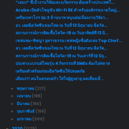
“เอนก” ชี้เป้างานวิจัยและนวัตกรรม ต้องสร้างประเทศใ...
Aruba เปิดตัวโซลูชัน Wi-Fi 6E สำหรับองค์กรขนาดใหญ่...
เครือเบทาโกร ทุ่ม 2 ล้านบาท หนุนต่อเนื่องงานวิจัยว...
อว. เผยฉีดวัคซีนของไทย ณ วันที่ 13 มิถุนายน ฉีดวัค...
สถานการณ์การติดเชื้อโควิด-19 ณ วันอาทิตย์ที่ 13 มิ...
เชฟแพม-พิชญา อุทารธรรม เชฟหญิงชื่อดังแห่ง Top Chef...
อว. เผยฉีดวัคซีนของไทย ณ วันที่ 12 มิถุนายน ฉีดวัค...
สถานการณ์การติดเชื้อโควิด-19 ณ วันเสาร์ที่ 12 มิถุ...
บ่มเพาะแบรนด์ไทยรุ่น 4 กิจกรรมที่ SMEs ต้องไม่พลาด
เตรียมตัวพร้อมก่อนฉีดวัคซีนให้ปลอดภัย
เตือน!!! คนในครอบครัว ใส่ใจผู้สูงอายุ ลดเสี่ยงเลี่...
พฤษภาคม
(217)
►
เมษายน
(198)
►
มีนาคม
(150)
►
กุมภาพันธ์
(156)
►
มกราคม
(200)
►
2020
(1275)
►