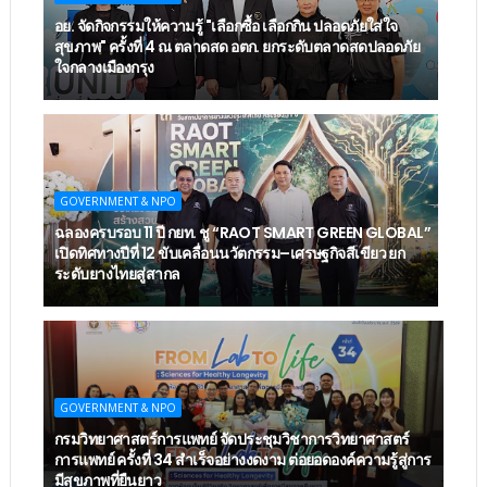
อย. จัดกิจกรรมให้ความรู้ "เลือกซื้อ เลือกกิน ปลอดภัยใส่ใจ
สุขภาพ" ครั้งที่ 4 ณ ตลาดสด อตก. ยกระดับตลาดสดปลอดภัย
ใจกลางเมืองกรุง
GOVERNMENT & NPO
ฉลองครบรอบ 11 ปี กยท. ชู “RAOT SMART GREEN GLOBAL”
เปิดทิศทางปีที่ 12 ขับเคลื่อนนวัตกรรม–เศรษฐกิจสีเขียว ยก
ระดับยางไทยสู่สากล
GOVERNMENT & NPO
กรมวิทยาศาสตร์การแพทย์ จัดประชุมวิชาการวิทยาศาสตร์
การแพทย์ ครั้งที่ 34 สำเร็จอย่างงดงาม ต่อยอดองค์ความรู้สู่การ
มีสุขภาพที่ยืนยาว