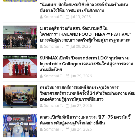
“น้องเนย“ นักร้องแชมป์ ชิงช้าสวรรค์ ร่วมสร้างแรง
บันดาลใจให้เยาวชน ประชันศักยภาพ
Somchai T.
Jul 13, 2026
ม.สวนดุสิต ร่วมกับ สสว. จัดอบรมฟรี ใน
โครงการ“THAILAND FOOD THERAPY FESTIVAL”
ยกระดับผู้ประกอบการสตรีทฟู้ดไทย สู่มาตรฐานสากล
Somchai T.
Jul 09, 2026
SUNMAX เปิดตัว ‘Deusaderm LIDO’ ชูนวัตกรรม
Injectable Collagen เจเนอเรชันใหม่ สู่วงการความ
งามเมืองไทย
Somchai T.
Jun 29, 2026
กรมวิทยาศาสตร์การแพทย์ จัดประชุมวิชาการ
วิทยาศาสตร์การแพทย์ ครั้งที่ 34 สำเร็จอย่างงดงาม ต่อย
อดองค์ความรู้สู่การมีสุขภาพที่ยืนยาว
Somchai T.
Jun 27, 2026
สกสว.เปิดพิมพ์เขียวร่างแผน ววน. ปี 71-75 ยศชนันชี้
ต้องยกระดับสู่เศรษฐกิจใหม่อย่างยั่งยืน
Somchai T.
Jun 24, 2026