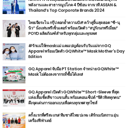
พลังงานและสาธารณูปโภค 4 ปีซ้อน จากเวที ASEAN &
Thailand’s Top Corporate Brands 2024
ไทยเจียระไน กรุ๊ป ตอกย้ำความปัง!! คว้าคู่จิ้นสุดฮอต “ซี-นุ
นิว” นั่งแท่นพรีเซ็นเตอร์ พร้อมเปิดตัว “สบู่รังนกพรีเมี่ยม”
POYD ผลิตภัณฑ์สำหรับทุกกลุ่มและทุกเพศ
#รักแม่ให้maskแม่ แคมเปญต้อนรับวันแม่จาก GQ
Apparel พร้อมเปิดตัว GQWhite™ Mask Mother's Day
Edition
GQ Apparel จับมือ PT Station จำหน่าย GQWhite™
Mask ไม่ต้องลงจากรถก็ซื้อได้เลย!
GQ Apparel เปิดตัว GQWhite™ Short-Sleeve ที่สุด
แห่งเสื้อเชิ้ตสีขาวแขนสั้น พร้อมคอนเซ็ปต์ “จีคิวฟิตทุกคน”
ดึงจุดเด่นการออกแบบเพื่อคนทุกเพศ ทุกไซส์
ครั้งแรกที่ศรีสะเกษ! ทีมชาติไทย ปะทะ เติร์กเมนิสถาน อุ่น
เครื่องฟีฟ่าเดย์