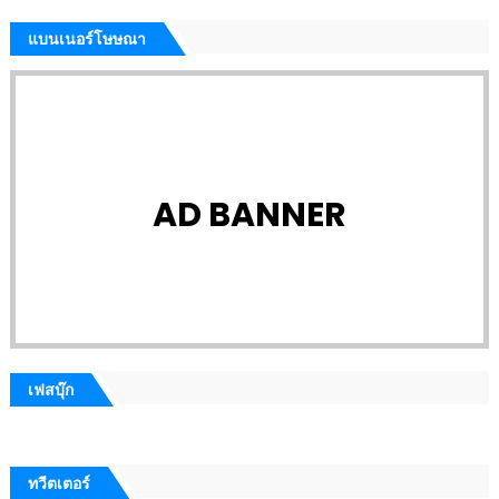
แบนเนอร์โษษณา
AD BANNER
เฟสบุ๊ก
ทวีตเตอร์