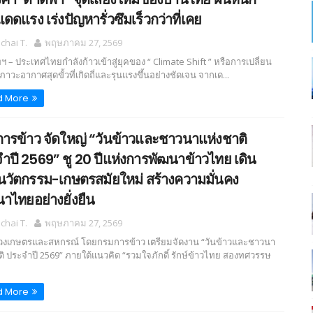
ดดแรง เร่งปัญหารั่วซึมเร็วกว่าที่เคย
hai T.
พฤษภาคม 27, 2569
ฯ – ประเทศไทยกำลังก้าวเข้าสู่ยุคของ “ Climate Shift ” หรือการเปลี่ยน
สภาวะอากาศสุดขั้วที่เกิดถี่และรุนแรงขึ้นอย่างชัดเจน จากเด...
d More
ารข้าว จัดใหญ่ “วันข้าวและชาวนาแห่งชาติ
ำปี 2569” ชู 20 ปีแห่งการพัฒนาข้าวไทย เดิน
นวัตกรรม-เกษตรสมัยใหม่ สร้างความมั่นคง
าไทยอย่างยั่งยืน
hai T.
พฤษภาคม 27, 2569
งเกษตรและสหกรณ์ โดยกรมการข้าว เตรียมจัดงาน “วันข้าวและชาวนา
ติ ประจำปี 2569” ภายใต้แนวคิด “รวมใจภักดิ์ รักษ์ข้าวไทย สองทศวรรษ
d More