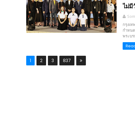
ไม่ม
Somc
กรุงเท
กำหนดจ
พระบร
Rea
1
2
3
837