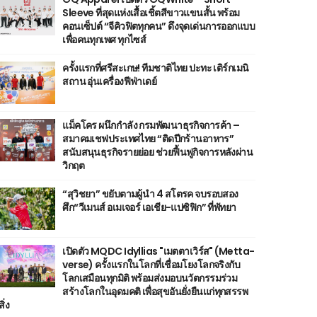
Sleeve ที่สุดแห่งเสื้อเชิ้ตสีขาวแขนสั้น พร้อม
คอนเซ็ปต์ “จีคิวฟิตทุกคน” ดึงจุดเด่นการออกแบบ
เพื่อคนทุกเพศ ทุกไซส์
ครั้งแรกที่ศรีสะเกษ! ทีมชาติไทย ปะทะ เติร์กเมนิ
สถาน อุ่นเครื่องฟีฟ่าเดย์
แม็คโคร ผนึกกำลัง กรมพัฒนาธุรกิจการค้า –
สมาคมเชฟประเทศไทย “ติดปีกร้านอาหาร”
สนับสนุนธุรกิจรายย่อย ช่วยฟื้นฟูกิจการหลังผ่าน
วิกฤต
“สุวิชยา” ขยับตามผู้นำ 4 สโตรค จบรอบสอง
ศึก“วีเมนส์ อเมเจอร์ เอเชีย-แปซิฟิก” ที่พัทยา
เปิดตัว MQDC Idyllias "เมตตาเวิร์ส" (Metta-
verse) ครั้งแรกในโลกที่เชื่อมโยงโลกจริงกับ
โลกเสมือนทุกมิติ พร้อมส่งมอบนวัตกรรมร่วม
สร้างโลกในอุดมคติ เพื่อสุขอันยั่งยืนแก่ทุกสรรพ
สิ่ง