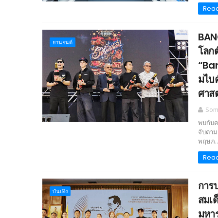
Rea
BANG
‎ยานยนต์‎
โลกต
“Ba
มไบค
ศาสต
Somc
พบกับค
จับตาม
พฤษภ..
Rea
การป
บันเทิง
สมเด
มหาร