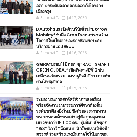
อตก. ยกระดับตลาดสดปลอดภัยใจกลาง
เมืองกรุง
Somchai T.
Jul 17, 2026
B Autohaus เปิดตัวบริษัทใหม่ “Borrow
Mobility” จับมือ Grab Executive สร้าง
โอกาสใหม่ให้เจ้าของรถ พร้อมยกระดับ
บริการผ่านแอป Grab
Somchai T.
Jul 16, 2026
ฉลองครบรอบ 11 ปี กยท. ชู “RAOT SMART
GREEN GLOBAL” เปิดทิศทางปีที่ 12 ขับ
เคลื่อนนวัตกรรม–เศรษฐกิจสีเขียว ยกระดับ
ยางไทยสู่สากล
Somchai T.
Jul 15, 2026
ระยอง ประกาศศักดิ์ศรีเจ้าภาพ! เตรียม
พร้อมจัดงาน มหกรรมการศึกษาท้องถิ่น
ระดับชาติสุดยิ่งใหญ่ ชิงถ้วยพระราชทาน
พระบาทสมเด็จพระเจ้าอยู่หัว รวมสุดยอด
เยาวชนกว่า 15,000 คน “บุ๋มบิ๋ม” ชัชชุอร
“สอง” วิภาวี “น้องเนย“ นักร้องแชมป์ ชิงช้า
สวรรค์ ร่วมสร้างแรงบันดาลใจให้เยาวชน