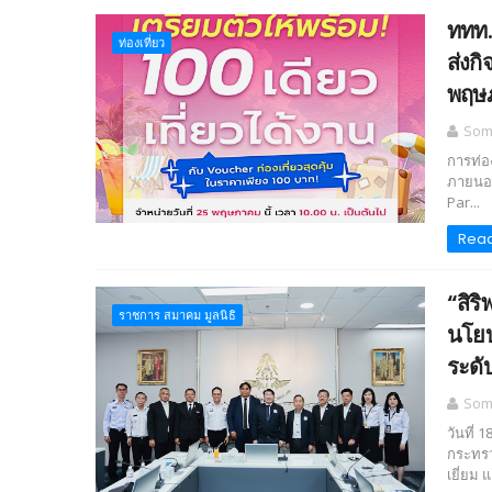
ททท.
ท่องเที่ยว
ส่งกิ
พฤษภ
Somc
การท่อง
ภายนอก
Par...
Rea
“สิร
ราชการ สมาคม มูลนิธิ
นโยบ
ระดั
Somc
วันที่ 
กระทรว
เยี่ยม แ