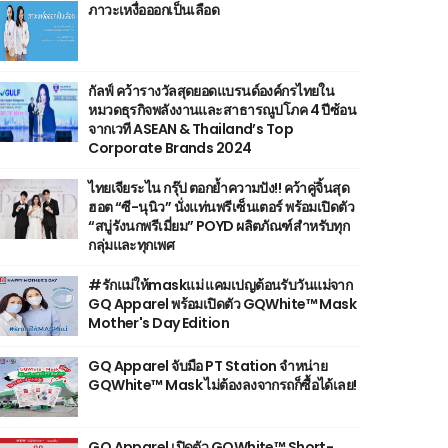
ภาวะเหงื่อออกเป็นเลือด
กัลฟ์ คว้ารางวัลสุดยอดแบรนด์องค์กรไทยใน
หมวดธุรกิจพลังงานและสาธารณูปโภค 4 ปีซ้อน
จากเวที ASEAN & Thailand’s Top
Corporate Brands 2024
ไทยเจียระไน กรุ๊ป ตอกย้ำความปัง!! คว้าคู่จิ้นสุด
ฮอต “ซี-นุนิว” นั่งแท่นพรีเซ็นเตอร์ พร้อมเปิดตัว
“สบู่รังนกพรีเมี่ยม” POYD ผลิตภัณฑ์สำหรับทุก
กลุ่มและทุกเพศ
#รักแม่ให้maskแม่ แคมเปญต้อนรับวันแม่จาก
GQ Apparel พร้อมเปิดตัว GQWhite™ Mask
Mother's Day Edition
GQ Apparel จับมือ PT Station จำหน่าย
GQWhite™ Mask ไม่ต้องลงจากรถก็ซื้อได้เลย!
GQ Apparel เปิดตัว GQWhite™ Short-