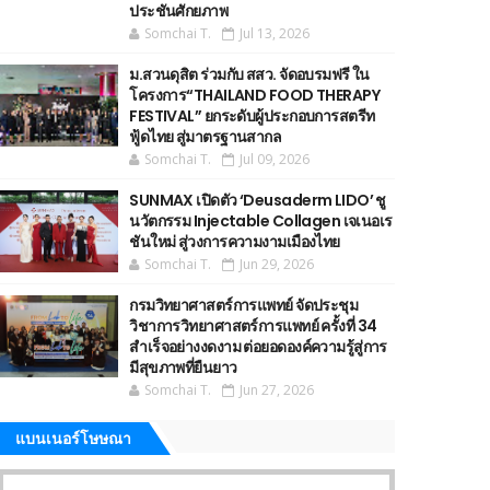
ประชันศักยภาพ
Somchai T.
Jul 13, 2026
ม.สวนดุสิต ร่วมกับ สสว. จัดอบรมฟรี ใน
โครงการ“THAILAND FOOD THERAPY
FESTIVAL” ยกระดับผู้ประกอบการสตรีท
ฟู้ดไทย สู่มาตรฐานสากล
Somchai T.
Jul 09, 2026
SUNMAX เปิดตัว ‘Deusaderm LIDO’ ชู
นวัตกรรม Injectable Collagen เจเนอเร
ชันใหม่ สู่วงการความงามเมืองไทย
Somchai T.
Jun 29, 2026
กรมวิทยาศาสตร์การแพทย์ จัดประชุม
วิชาการวิทยาศาสตร์การแพทย์ ครั้งที่ 34
สำเร็จอย่างงดงาม ต่อยอดองค์ความรู้สู่การ
มีสุขภาพที่ยืนยาว
Somchai T.
Jun 27, 2026
แบนเนอร์โษษณา