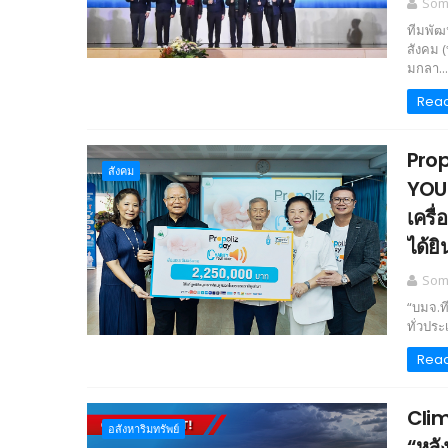
Somc
ทีมพัฒ
สังคม 
มกลา...
Rea
Prop
สังคม
YOUR
เครื
ได้ยิ
Somc
“บมจ.ท
ทั่วประ
Rea
Clim
อสังหาริมทรัพย์
“หลั