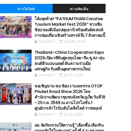
ข่าวไฮไลท์
ความคิดเห็น
โค้งสุดท้าย! “PATHUMTHANI Creative
Tourism Market Fest 2026” ชวนชิม
ช้อป ของดีเมืองปทุมธานี พร้อมสัมผัสเสน่ห์
การท่องเที่ยวเชิงสร้างสรรค์ ถึง 7 สิงหาคมนี้
Somchai T.
Aug 06, 2026
Thailand–China Cooperation Expo
2026 เปิดเวทีจับคู่ลงทุนไทย–จีน ชู AI–หุ่น
ยนต์ฮิวแมนนอยด์ ดันความร่วมมือ
เศรษฐกิจ รับคลื่นอุตสาหกรรมใหม่
Somchai T.
Jul 23, 2026
ขอเชิญขวน ชม ช้อป งานมหกรรม OTOP
Phuket Road Show 2026 โดย
สำนักงานพัฒนาชุมชนจังหวัดภูเก็ต วันที่ 19
- 25 ก.ค. 2569 ณ.ลานโปรโมชั่น 1
ศูนย์การค้าโรบินสันไลฟ์สไตล์ ราชพฤกษ์
Somchai T.
Jul 20, 2026
อย. จัดกิจกรรมให้ความรู้ "เลือกซื้อ เลือกกิน
ปลอดภัยใส่ใจสุขภาพ" ครั้งที่ 4 ณ ตลาดสด