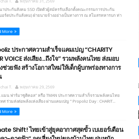
hai T.
พฤษภาคม 31, 2569
นาประกันสังคม SSD เปิดตัวผู้สมัครรับเลือกตั้งคณะกรรมการประกัน
(บอร์ดประกันสังคม) ฝ่ายนายจ้างอย่างเป็นทางการ ณ สโมสรทหารบก ท่า
d More
oliz ประกาศความสำเร็จแคมเปญ “CHARITY
 VOICE ส่งเสียง...ถึงใจ” รวมพลังคนไทย ส่งมอบ
่องช่วยฟัง สร้างโอกาสใหม่ให้เด็กผู้บกพร่องทางการ
น
hai T.
พฤษภาคม 29, 2569
ี.แมน ฟาร์มาซูติคอล” หรือ TMAN ประกาศความสำเร็จรวมพลังคนไทย
เทศ ร่วมส่งต่อพลังแห่งเสียง ผ่านแคมเปญ " Propoliz Day : CHARIT...
d More
ate Shift! ไทยเข้าสู่ยุคอากาศสุดขั้ว เบเยอร์เตือน
งคา-ดาดฟ้า” จุดเสี่ยงใหม่ของบ้านไทย ฝนหนัก