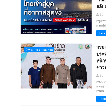
สลับแ
Somc
กรุงเทพ
ผ่านสู่
Rea
กรมก
นิทรรศการ งานมหกรรม
ประจ
หน้า
ชาวน
Somc
กระทรว
แห่งชา
กรมก...
Rea