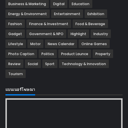
Business & Marketing
Digital
Education
Energy & Environment
Entertainment
Exhibition
Fashion
Finance & Investment
Food & Beverage
Gadget
Government & NPO
Highlight
Industry
Lifestyle
Motor
News Calendar
Online Games
Photo Caption
Politics
Product Launce
Property
Review
Social
Sport
Technology & Innovation
Tourism
แบนเนอร์โฆษณา