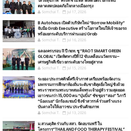
ใส่ใจสุขภาพ" ครั้งที่ 4 ณ ตลาดสด อตก. ยกระดับ
ตลาดสดปลอดภัยใจกลางเมืองกรุง
Somchai T.
Jul 17, 2026
B Autohaus เปิดตัวบริษัทใหม่ “Borrow Mobility”
จับมือ Grab Executive สร้างโอกาสใหม่ให้เจ้าของรถ
พร้อมยกระดับบริการผ่านแอป Grab
Somchai T.
Jul 16, 2026
ฉลองครบรอบ 11 ปี กยท. ชู “RAOT SMART GREEN
GLOBAL” เปิดทิศทางปีที่ 12 ขับเคลื่อนนวัตกรรม–
เศรษฐกิจสีเขียว ยกระดับยางไทยสู่สากล
Somchai T.
Jul 15, 2026
ระยอง ประกาศศักดิ์ศรีเจ้าภาพ! เตรียมพร้อมจัดงาน
มหกรรมการศึกษาท้องถิ่นระดับชาติสุดยิ่งใหญ่ ชิงถ้วย
พระราชทานพระบาทสมเด็จพระเจ้าอยู่หัว รวมสุดยอด
เยาวชนกว่า 15,000 คน “บุ๋มบิ๋ม” ชัชชุอร “สอง” วิภาวี
“น้องเนย“ นักร้องแชมป์ ชิงช้าสวรรค์ ร่วมสร้างแรง
บันดาลใจให้เยาวชน ประชันศักยภาพ
Somchai T.
Jul 13, 2026
ม.สวนดุสิต ร่วมกับ สสว. จัดอบรมฟรี ใน
โครงการ“THAILAND FOOD THERAPY FESTIVAL”