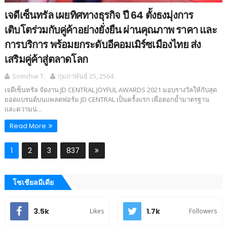
เจดีเซ็นทรัล เผยทิศทางธุรกิจ ปี 64 ตั้งธงมุ่งการ
เติบโตร่วมกับคู่ค้าอย่างยั่งยืน ผ่านคุณภาพ ราคา และ
การบริการ พร้อมยกระดับอีคอมเมิร์ซเมืองไทย ส่ง
เสริมคู่ค้าสู่ตลาดโลก
Somchai T.
กุมภาพันธ์ 25, 2564
เจดีเซ็นทรัล จัดงาน JD CENTRAL JOYFUL AWARDS 2021 มอบรางวัลให้กับสุด
ยอดแบรนด์บนแพลตฟอร์ม JD CENTRAL เป็นครั้งแรก เพื่อตอกย้ำมาตรฐาน
และความน่...
Read More
1
2
3
837
โซเชียลมีเดีย
3.5k
1.7k
Likes
Followers