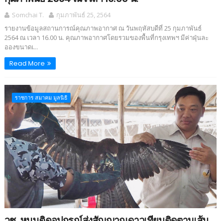
Somchai T.
กุมภาพันธ์ 25, 2564
รายงานข้อมูลสถานการณ์คุณภาพอากาศ ณ วันพฤหัสบดีที่ 25 กุมภาพันธ์
2564 ณ เวลา 16.00 น. คุณภาพอากาศโดยรวมของพื้นที่กรุงเทพฯ มีค่าฝุ่นละ
อองขนาดเ...
Read More
ราชการ สมาคม มูลนิธิ
วช. หนุนติดอุปกรณ์ส่งสัญญาณดาวเทียมติดตามเส้น