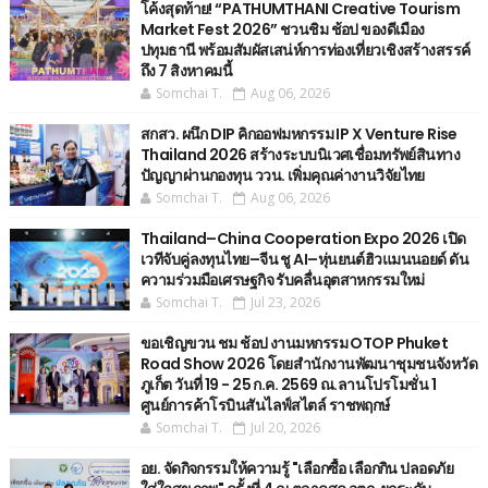
โค้งสุดท้าย! “PATHUMTHANI Creative Tourism
Market Fest 2026” ชวนชิม ช้อป ของดีเมือง
ปทุมธานี พร้อมสัมผัสเสน่ห์การท่องเที่ยวเชิงสร้างสรรค์
ถึง 7 สิงหาคมนี้
Somchai T.
Aug 06, 2026
สกสว. ผนึก DIP คิกออฟมหกรรม IP X Venture Rise
Thailand 2026 สร้างระบบนิเวศเชื่อมทรัพย์สินทาง
ปัญญาผ่านกองทุน ววน. เพิ่มคุณค่างานวิจัยไทย
Somchai T.
Aug 06, 2026
Thailand–China Cooperation Expo 2026 เปิด
เวทีจับคู่ลงทุนไทย–จีน ชู AI–หุ่นยนต์ฮิวแมนนอยด์ ดัน
ความร่วมมือเศรษฐกิจ รับคลื่นอุตสาหกรรมใหม่
Somchai T.
Jul 23, 2026
ขอเชิญขวน ชม ช้อป งานมหกรรม OTOP Phuket
Road Show 2026 โดยสำนักงานพัฒนาชุมชนจังหวัด
ภูเก็ต วันที่ 19 - 25 ก.ค. 2569 ณ.ลานโปรโมชั่น 1
ศูนย์การค้าโรบินสันไลฟ์สไตล์ ราชพฤกษ์
Somchai T.
Jul 20, 2026
อย. จัดกิจกรรมให้ความรู้ "เลือกซื้อ เลือกกิน ปลอดภัย