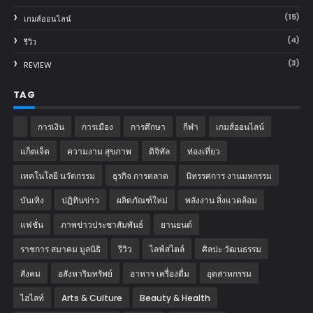
(15)
เกมส์ออนไลน์
(4)
รีวิว
(3)
REVIEW
TAG
การเงิน
การเมือง
การศึกษา
กีฬา
เกมส์ออนไลน์
แก็ตเจ็ต
ความงาม สุขภาพ
ดิจิทัล
ท่องเที่ยว
เทคโนโลยี นวัตกรรม
ธุรกิจ การตลาด
นิทรรศการ งานมหกรรม
บันเทิง
ปฏิทินข่าว
ผลิตภัณฑ์ใหม่
พลังงาน สิ่งแวดล้อม
แฟชั่น
ภาพข่าวประชาสัมพันธ์
‎ยานยนต์‎
ราชการ สมาคม มูลนิธิ
รีวิว
ไลฟ์สไตล์
ศิลปะ วัฒนธรรม
สังคม
อสังหาริมทรัพย์
อาหาร เครื่องดื่ม
อุตสาหกรรม
ไฮไลท์
Arts & Culture
Beauty & Health