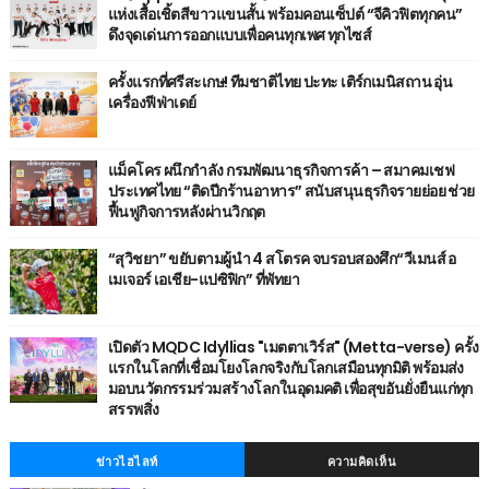
แห่งเสื้อเชิ้ตสีขาวแขนสั้น พร้อมคอนเซ็ปต์ “จีคิวฟิตทุกคน”
ดึงจุดเด่นการออกแบบเพื่อคนทุกเพศ ทุกไซส์
ครั้งแรกที่ศรีสะเกษ! ทีมชาติไทย ปะทะ เติร์กเมนิสถาน อุ่น
เครื่องฟีฟ่าเดย์
แม็คโคร ผนึกกำลัง กรมพัฒนาธุรกิจการค้า – สมาคมเชฟ
ประเทศไทย “ติดปีกร้านอาหาร” สนับสนุนธุรกิจรายย่อย ช่วย
ฟื้นฟูกิจการหลังผ่านวิกฤต
“สุวิชยา” ขยับตามผู้นำ 4 สโตรค จบรอบสองศึก“วีเมนส์ อ
เมเจอร์ เอเชีย-แปซิฟิก” ที่พัทยา
เปิดตัว MQDC Idyllias "เมตตาเวิร์ส" (Metta-verse) ครั้ง
แรกในโลกที่เชื่อมโยงโลกจริงกับโลกเสมือนทุกมิติ พร้อมส่ง
มอบนวัตกรรมร่วมสร้างโลกในอุดมคติ เพื่อสุขอันยั่งยืนแก่ทุก
สรรพสิ่ง
ข่าวไฮไลท์
ความคิดเห็น