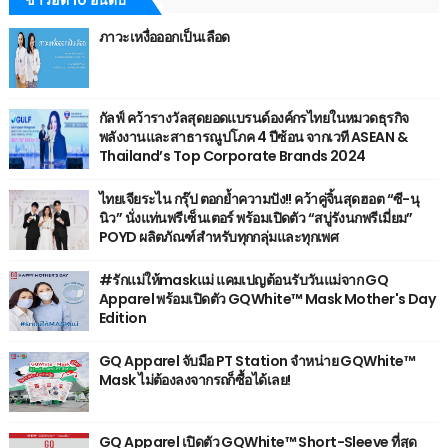
ข่าวฮิต 10 อันดับ
ภาวะเหงื่อออกเป็นเลือด
กัลฟ์ คว้ารางวัลสุดยอดแบรนด์องค์กรไทยในหมวดธุรกิจ
พลังงานและสาธารณูปโภค 4 ปีซ้อน จากเวที ASEAN &
Thailand’s Top Corporate Brands 2024
ไทยเจียระไน กรุ๊ป ตอกย้ำความปัง!! คว้าคู่จิ้นสุดฮอต “ซี-นุ
นิว” นั่งแท่นพรีเซ็นเตอร์ พร้อมเปิดตัว “สบู่รังนกพรีเมี่ยม”
POYD ผลิตภัณฑ์สำหรับทุกกลุ่มและทุกเพศ
#รักแม่ให้maskแม่ แคมเปญต้อนรับวันแม่จาก GQ
Apparel พร้อมเปิดตัว GQWhite™ Mask Mother's Day
Edition
GQ Apparel จับมือ PT Station จำหน่าย GQWhite™
Mask ไม่ต้องลงจากรถก็ซื้อได้เลย!
GQ Apparel เปิดตัว GQWhite™ Short-Sleeve ที่สุด