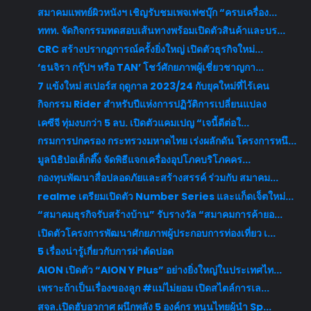
สมาคมแพทย์ผิวหนังฯ เชิญรับชมเพจเฟซบุ๊ก “ครบเครื่อง...
ททท. จัดกิจกรรมทดสอบเส้นทางพร้อมเปิดตัวสินค้าและบร...
CRC สร้างปรากฏการณ์ครั้งยิ่งใหญ่ เปิดตัวธุรกิจใหม่...
‘ธนจิรา กรุ๊ปฯ หรือ TAN’ โชว์ศักยภาพผู้เชี่ยวชาญกา...
7 แข้งใหม่ สเปอร์ส ฤดูกาล 2023/24 กับยุคใหม่ที่ไร้เคน
กิจกรรม Rider สำหรับปีแห่งการปฏิวัติการเปลี่ยนแปลง
เคซีจี ทุ่มงบกว่า 5 ลบ. เปิดตัวแคมเปญ “เจนี้ดีต่อใ...
กรมการปกครอง กระทรวงมหาดไทย เร่งผลักดัน โครงการหนึ...
มูลนิธิป่อเต็กตึ๊ง จัดพิธีแจกเครื่องอุปโภคบริโภคคร...
กองทุนพัฒนาสื่อปลอดภัยและสร้างสรรค์ ร่วมกับ สมาคม...
realme เตรียมเปิดตัว Number Series และแก็ดเจ็ตใหม่...
“สมาคมธุรกิจรับสร้างบ้าน” รับรางวัล “สมาคมการค้ายอ...
เปิดตัวโครงการพัฒนาศักยภาพผู้ประกอบการท่องเที่ยว เ...
5 เรื่องน่ารู้เกี่ยวกับการผ่าตัดปอด
AION เปิดตัว “AION Y Plus” อย่างยิ่งใหญ่ในประเทศไท...
เพราะถ้าเป็นเรื่องของลูก #แม่ไม่ยอม เปิดสไตล์การเล...
สจล.เปิดฮับอวกาศ ผนึกพลัง 5 องค์กร หนุนไทยผู้นำ Sp...