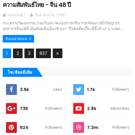
ความสัมพันธ์ไทย - จีน 48 ปี
Somchai T.
กันยายน 26, 2566
กระทรวงวัฒนธรรม ร่วมกับสมาคมอุปรากรจีน ร่วมจัดอย่างยิ่งใหญ่! ยก
อุปรากรจีนแต้จิ๋วอันดับหนึ่งเมืองซัวเถา “กึ่งตังเตี่ยเกี๊ยะอี่อิ๊กท้วง” มาแสด...
Read More
1
2
3
837
โซเชียลมีเดีย
3.5k
1.7k
Likes
Followers
735
2.8k
Followers
Subscribes
524
7.3m
Followers
Followers