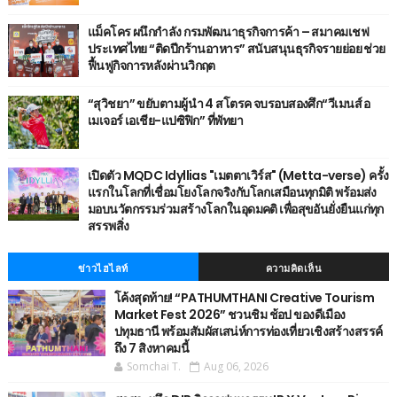
แม็คโคร ผนึกกำลัง กรมพัฒนาธุรกิจการค้า – สมาคมเชฟ
ประเทศไทย “ติดปีกร้านอาหาร” สนับสนุนธุรกิจรายย่อย ช่วย
ฟื้นฟูกิจการหลังผ่านวิกฤต
“สุวิชยา” ขยับตามผู้นำ 4 สโตรค จบรอบสองศึก“วีเมนส์ อ
เมเจอร์ เอเชีย-แปซิฟิก” ที่พัทยา
เปิดตัว MQDC Idyllias "เมตตาเวิร์ส" (Metta-verse) ครั้ง
แรกในโลกที่เชื่อมโยงโลกจริงกับโลกเสมือนทุกมิติ พร้อมส่ง
มอบนวัตกรรมร่วมสร้างโลกในอุดมคติ เพื่อสุขอันยั่งยืนแก่ทุก
สรรพสิ่ง
ข่าวไฮไลท์
ความคิดเห็น
โค้งสุดท้าย! “PATHUMTHANI Creative Tourism
Market Fest 2026” ชวนชิม ช้อป ของดีเมือง
ปทุมธานี พร้อมสัมผัสเสน่ห์การท่องเที่ยวเชิงสร้างสรรค์
ถึง 7 สิงหาคมนี้
Somchai T.
Aug 06, 2026