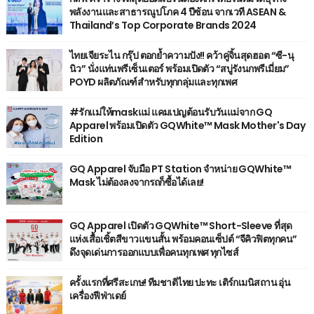
พลังงานและสาธารณูปโภค 4 ปีซ้อน จากเวที ASEAN &
Thailand’s Top Corporate Brands 2024
ไทยเจียระไน กรุ๊ป ตอกย้ำความปัง!! คว้าคู่จิ้นสุดฮอต “ซี-นุ
นิว” นั่งแท่นพรีเซ็นเตอร์ พร้อมเปิดตัว “สบู่รังนกพรีเมี่ยม”
POYD ผลิตภัณฑ์สำหรับทุกกลุ่มและทุกเพศ
#รักแม่ให้maskแม่ แคมเปญต้อนรับวันแม่จาก GQ
Apparel พร้อมเปิดตัว GQWhite™ Mask Mother's Day
Edition
GQ Apparel จับมือ PT Station จำหน่าย GQWhite™
Mask ไม่ต้องลงจากรถก็ซื้อได้เลย!
GQ Apparel เปิดตัว GQWhite™ Short-Sleeve ที่สุด
แห่งเสื้อเชิ้ตสีขาวแขนสั้น พร้อมคอนเซ็ปต์ “จีคิวฟิตทุกคน”
ดึงจุดเด่นการออกแบบเพื่อคนทุกเพศ ทุกไซส์
ครั้งแรกที่ศรีสะเกษ! ทีมชาติไทย ปะทะ เติร์กเมนิสถาน อุ่น
เครื่องฟีฟ่าเดย์