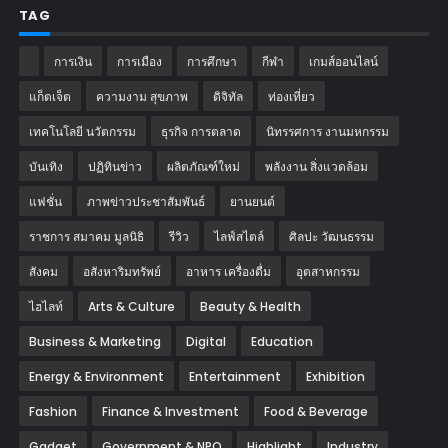
TAG
การเงิน
การเมือง
การศึกษา
กีฬา
เกมส์ออนไลน์
แก็ตเจ็ต
ความงาม สุขภาพ
ดิจิทัล
ท่องเที่ยว
เทคโนโลยี นวัตกรรม
ธุรกิจ การตลาด
นิทรรศการ งานมหกรรม
บันเทิง
ปฏิทินข่าว
ผลิตภัณฑ์ใหม่
พลังงาน สิ่งแวดล้อม
แฟชั่น
ภาพข่าวประชาสัมพันธ์
‎ยานยนต์‎
ราชการ สมาคม มูลนิธิ
รีวิว
ไลฟ์สไตล์
ศิลปะ วัฒนธรรม
สังคม
อสังหาริมทรัพย์
อาหาร เครื่องดื่ม
อุตสาหกรรม
ไฮไลท์
Arts & Culture
Beauty & Health
Business & Marketing
Digital
Education
Energy & Environment
Entertainment
Exhibition
Fashion
Finance & Investment
Food & Beverage
Gadget
Government & NPO
Highlight
Industry