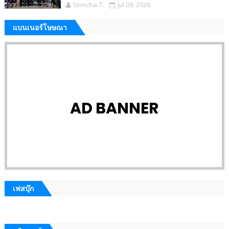
Somchai T.
Jul 09, 2026
แบนเนอร์โษษณา
AD BANNER
เฟสบุ๊ก