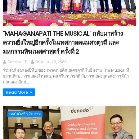
"MAHAGANAPATI THE MUSICAL" กลับมาสร้าง
ความยิ่งใหญ่อีกครั้งในเทศกาลคเณศจตุรถี และ
มหกรรมพิฆเนศศาสตร์ ครั้งที่ 2
Somchai T.
กันยายน 28, 2566
ร่วมเฉลิมฉลองปีที่ 2 ของมหาคณปติคเณศจตุรถี ในธีมงาน The Musical ที่
ผสานศิลปะการแสดงไทยและดนตรีนานาชาติ กับการแสดงสุดอลังการที่นำ
นักแสดง นักด...
Read More
เทคโนโลยี นวัตกรรม