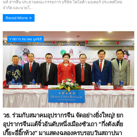
นท์ สารสิน ประธานคณะกรรมการ บริษัท โตโยต้า มอเตอร์ ประเทศไทย
จำกัด และนายโ...
Read More
ราชการ สมาคม มูลนิธิ
วธ. ร่วมกับสมาคมอุปรากรจีน จัดอย่างยิ่งใหญ่! ยก
อุปรากรจีนแต้จิ๋วอันดับหนึ่งเมืองซัวเถา “กึ่งตังเตี่ย
เกี๊ยะอี่อิ๊กท้วง” มาแสดงฉลองครบรอบวันสถาปนา