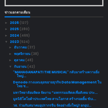
ข่าวแยกตามเดือน
2026
(127)
►
2025
(280)
►
2024
(465)
►
2023
(524)
▼
ธันวาคม
(37)
►
พฤศจิกายน
(38)
►
ตุลาคม
(48)
►
กันยายน
(42)
▼
"MAHAGANAPATI THE MUSICAL" กลับมาสร้างความยิ่ง
ใหญ่...
Denodo กางแผนลุยขยายธุรกิจ Data Management ใน
ไทย ช...
มหาวิทยาลัยมหิดล จัดงาน “มหกรรมมหิดลเพื่อสังคม ประ...
มูลนิธิโตโยต้าประเทศไทย สานโอกาส สร้างรอยยิ้ม ขับเ...
วธ. ร่วมกับสมาคมอุปรากรจีน จัดอย่างยิ่งใหญ่! ยกอุป...