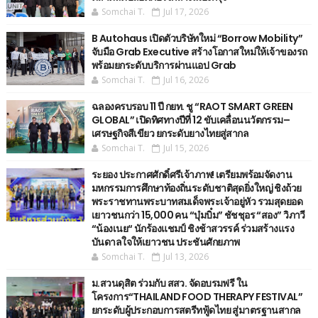
Somchai T.
Jul 17, 2026
B Autohaus เปิดตัวบริษัทใหม่ “Borrow Mobility”
จับมือ Grab Executive สร้างโอกาสใหม่ให้เจ้าของรถ
พร้อมยกระดับบริการผ่านแอป Grab
Somchai T.
Jul 16, 2026
ฉลองครบรอบ 11 ปี กยท. ชู “RAOT SMART GREEN
GLOBAL” เปิดทิศทางปีที่ 12 ขับเคลื่อนนวัตกรรม–
เศรษฐกิจสีเขียว ยกระดับยางไทยสู่สากล
Somchai T.
Jul 15, 2026
ระยอง ประกาศศักดิ์ศรีเจ้าภาพ! เตรียมพร้อมจัดงาน
มหกรรมการศึกษาท้องถิ่นระดับชาติสุดยิ่งใหญ่ ชิงถ้วย
พระราชทานพระบาทสมเด็จพระเจ้าอยู่หัว รวมสุดยอด
เยาวชนกว่า 15,000 คน “บุ๋มบิ๋ม” ชัชชุอร “สอง” วิภาวี
“น้องเนย“ นักร้องแชมป์ ชิงช้าสวรรค์ ร่วมสร้างแรง
บันดาลใจให้เยาวชน ประชันศักยภาพ
Somchai T.
Jul 13, 2026
ม.สวนดุสิต ร่วมกับ สสว. จัดอบรมฟรี ใน
โครงการ“THAILAND FOOD THERAPY FESTIVAL”
ยกระดับผู้ประกอบการสตรีทฟู้ดไทย สู่มาตรฐานสากล