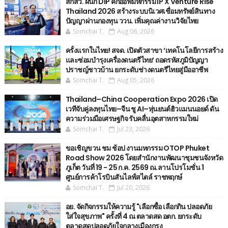
สกสว. ผนึก DIP คิกออฟมหกรรม IP X Venture Rise
Thailand 2026 สร้างระบบนิเวศเชื่อมทรัพย์สินทาง
ปัญญาผ่านกองทุน ววน. เพิ่มคุณค่างานวิจัยไทย
Somchai T.
Aug 06, 2026
ครั้งแรกในไทย! สจด. เปิดตัวสาขา ‘เทคโนโลยีการสร้าง
และซ่อมบำรุงเครื่องดนตรีไทย’ ​ถอดรหัสภูมิปัญญา
ปราชญ์ชาวบ้าน ยกระดับช่างดนตรีไทยสู่มืออาชีพ
Somchai T.
Aug 05, 2026
Thailand–China Cooperation Expo 2026 เปิด
เวทีจับคู่ลงทุนไทย–จีน ชู AI–หุ่นยนต์ฮิวแมนนอยด์ ดัน
ความร่วมมือเศรษฐกิจ รับคลื่นอุตสาหกรรมใหม่
Somchai T.
Jul 23, 2026
ขอเชิญขวน ชม ช้อป งานมหกรรม OTOP Phuket
Road Show 2026 โดยสำนักงานพัฒนาชุมชนจังหวัด
ภูเก็ต วันที่ 19 - 25 ก.ค. 2569 ณ.ลานโปรโมชั่น 1
ศูนย์การค้าโรบินสันไลฟ์สไตล์ ราชพฤกษ์
Somchai T.
Jul 20, 2026
อย. จัดกิจกรรมให้ความรู้ "เลือกซื้อ เลือกกิน ปลอดภัย
ใส่ใจสุขภาพ" ครั้งที่ 4 ณ ตลาดสด อตก. ยกระดับ
ตลาดสดปลอดภัยใจกลางเมืองกรุง