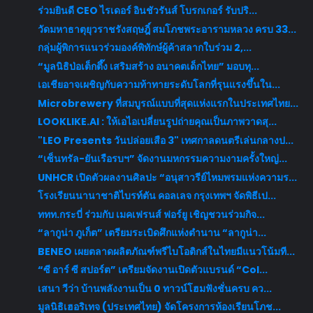
ร่วมยินดี CEO ไรเดอร์ อินชัวรันส์ โบรกเกอร์ รับปริ...
วัดมหาธาตุยุวราชรังสฤษฎิ์ สมโภชพระอารามหลวง ครบ 33...
กลุ่มผู้พิการแนวร่วมองค์พิทักษ์ผู้ค้าสลากใบร่วม 2,...
“มูลนิธิป่อเต็กตึ๊ง เสริมสร้าง อนาคตเด็กไทย” มอบทุ...
เอเชียอาจเผชิญกับความท้าทายระดับโลกที่รุนแรงขึ้นใน...
Microbrewery ที่สมบูรณ์แบบที่สุดแห่งแรกในประเทศไทย...
LOOKLIKE.AI : ให้เอไอเปลี่ยนรูปถ่ายคุณเป็นภาพวาดสุ...
"LEO Presents วันปล่อยเสือ 3" เทศกาลดนตรีเล่นกลางป...
“เซ็นทรัล-ยันเรือรบฯ” จัดงานมหกรรมความงามครั้งใหญ่...
UNHCR เปิดตัวผลงานศิลปะ “อนุสาวรีย์ไหมพรมแห่งความร...
โรงเรียนนานาชาติไบรท์ตัน คอลเลจ กรุงเทพฯ จัดพิธีเป...
ททท.กระบี่ ร่วมกับ เมคเฟรนส์ ฟอร์ยู เชิญชวนร่วมกิจ...
“ลากูน่า ภูเก็ต” เตรียมระเบิดศึกแห่งตำนาน “ลากูน่า...
BENEO เผยตลาดผลิตภัณฑ์พรีไบโอติกส์ในไทยมีแนวโน้มที...
“ซี อาร์ ซี สปอร์ต” เตรียมจัดงานเปิดตัวแบรนด์ “Col...
เสนา วีว่า บ้านพลังงานเป็น 0 ทาวน์โฮมฟังชั่นครบ คว...
มูลนิธิเฮอริเทจ (ประเทศไทย) จัดโครงการห้องเรียนโภช...