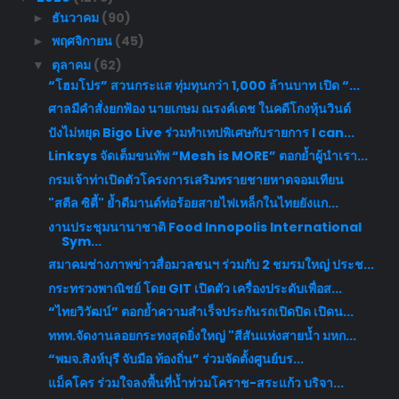
ธันวาคม
(90)
►
พฤศจิกายน
(45)
►
ตุลาคม
(62)
▼
“โฮมโปร” สวนกระแส ทุ่มทุนกว่า 1,000 ล้านบาท เปิด “...
ศาลมีคำสั่งยกฟ้อง นายเกษม ณรงค์เดช ในคดีโกงหุ้นวินด์
ปังไม่หยุด Bigo Live ร่วมทำเทปพิเศษกับรายการ I can...
Linksys จัดเต็มขนทัพ “Mesh is MORE” ตอกย้ำผู้นำเรา...
กรมเจ้าท่าเปิดตัวโครงการเสริมทรายชายหาดจอมเทียน
"สตีล ซิตี้" ย้ำดีมานด์ท่อร้อยสายไฟเหล็กในไทยยังแก...
งานประชุมนานาชาติ Food Innopolis International
Sym...
สมาคมช่างภาพข่าวสื่อมวลชนฯ ร่วมกับ 2 ชมรมใหญ่ ประช...
กระทรวงพาณิชย์ โดย GIT เปิดตัว เครื่องประดับเพื่อส...
“ไทยวิวัฒน์” ตอกย้ำความสำเร็จประกันรถเปิดปิด เปิดน...
ททท.จัดงานลอยกระทงสุดยิ่งใหญ่ "สีสันแห่งสายน้ำ มหก...
“พมจ.สิงห์บุรี จับมือ ท้องถิ่น” ร่วมจัดตั้งศูนย์บร...
แม็คโคร ร่วมใจลงพื้นที่น้ำท่วมโคราช-สระแก้ว บริจา...