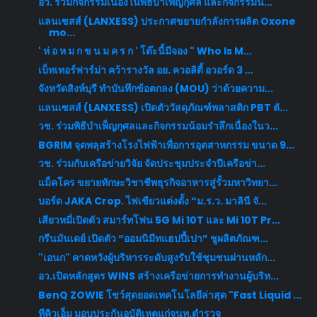
อว. ร่วมกิจกรรมเนื่องในพิธีบำเพ็ญกุศล และกิจกรรมน้...
แลนเซสส์ (LANXESS) ประกาศขยายกำลังการผลิต Oxone
mo...
' ห่ อ ห ม ก ข น ม ค ร ก ' โต๊ะนี้มีจอง " Who Is M...
เบ็ทเทอร์ฟาร์ม่า คว้ารางวัล อย. ควอลิตี้ อวอร์ด 3 ...
จังหวัดสิงห์บุรี ทำบันทึกข้อตกลง (MOU) ว่าด้วยความ...
แลนเซสส์ (LANXESS) เปิดตัววัสดุภัณฑ์พลาสติก PBT ตั...
วช. ร่วมพิธีบำเพ็ญกุศลและกิจกรรมน้อมรำลึกเนื่องในว...
BGRIM จุดพลุสร้างโรงไฟฟ้าเพื่อการอุตสาหกรรม ขนาด 9...
วช. ร่วมกับเครือข่ายวิจัย จัดประชุมประจำปีเครือข่า...
แม็คโคร ขยายทักษะวิชาชีพธุรกิจอาหารสู่รั้วมหาวิทยา...
บอร์ด JAKA Crop. ไฟเขียวแต่งตั้ง “ม.ร.ว. มาลินี จั...
เสียวหมี่เปิดตัว สมาร์ทโฟน 5G Mi 10T และ Mi 10T Pr...
กรีนมันเดย์ เปิดตัว “ออมนิมีทแฮปปี้เปา” ชูผลิตภัณฑ...
"เอนก" คาดหวังผู้บริหารระดับสูงรับใช้ชุมชนผ่านหลัก...
อว.เปิดหลักสูตร WINS สร้างเครือข่ายการทำงานผู้บริห...
BenQ ZOWIE โชว์สุดยอดเทคโนโลยีล่าสุด "Fast Liquid ...
ทีคิวเอ็ม มอบประกันอุบัติเหตุแก่จนท.ตำรวจ