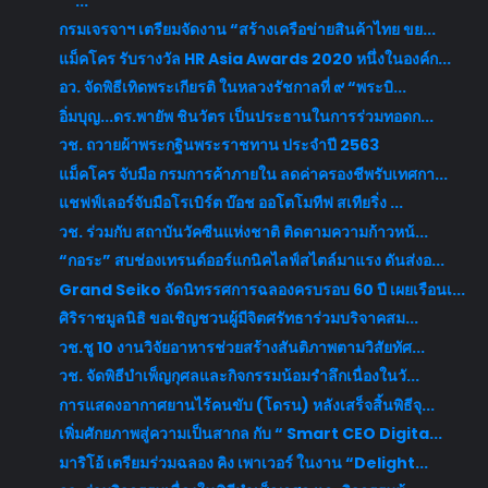
...
กรมเจรจาฯ เตรียมจัดงาน “สร้างเครือข่ายสินค้าไทย ขย...
แม็คโคร รับรางวัล HR Asia Awards 2020 หนึ่งในองค์ก...
อว. จัดพิธีเทิดพระเกียรติ ในหลวงรัชกาลที่ ๙ “พระบิ...
อิ่มบุญ...ดร.พายัพ ชินวัตร เป็นประธานในการร่วมทอดก...
วช. ถวายผ้าพระกฐินพระราชทาน ประจำปี 2563
แม็คโคร จับมือ กรมการค้าภายใน ลดค่าครองชีพรับเทศกา...
แชฟฟ์เลอร์จับมือโรเบิร์ต บ๊อช ออโตโมทีฟ สเทียริ่ง ...
วช. ร่วมกับ สถาบันวัคซีนแห่งชาติ ติดตามความก้าวหน้...
“กอระ” สบช่องเทรนด์ออร์แกนิคไลฟ์สไตล์มาแรง ดันส่งอ...
Grand Seiko จัดนิทรรศการฉลองครบรอบ 60 ปี เผยเรือนเ...
ศิริราชมูลนิธิ ขอเชิญชวนผู้มีจิตศรัทธาร่วมบริจาคสม...
วช.ชู 10 งานวิจัยอาหารช่วยสร้างสันติภาพตามวิสัยทัศ...
วช. จัดพิธีบำเพ็ญกุศลและกิจกรรมน้อมรำลึกเนื่องในวั...
การแสดงอากาศยานไร้คนขับ (โดรน) หลังเสร็จสิ้นพิธีจุ...
เพิ่มศักยภาพสู่ความเป็นสากล กับ “ Smart CEO Digita...
มาริโอ้ เตรียมร่วมฉลอง คิง เพาเวอร์ ในงาน “Delight...