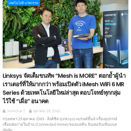
เทคโนโลยี นวัตกรรม
Linksys จัดเต็มขนทัพ “Mesh is MORE” ตอกย้ำผู้นำ
เราเตอร์ที่ให้มากกว่า พร้อมเปิดตัว iMesh WiFi 6 MR
Series ด้วยเทคโนโลยีใหม่ล่าสุด ตอบโจทย์ทุกกลุ่ม
ไว้ใช้ “เผื่อ” อนาคต
Somchai T.
ตุลาคม 29, 2563
กรุงเทพฯ 29 ตุลาคม 2563 - ลิงค์ซิส (Linksys) แบรนด์ชั้นนำเรื่องอุปกรณ์
เชื่อมต่อภายในบ้าน (Connected Home) ของเบลคิน อินเตอร์เนชันแนล
(Belki...