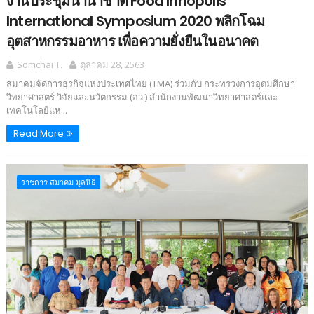
งานประชุมนานาชาติ Food Innopolis
International Symposium 2020 พลิกโฉม
อุตสาหกรรมอาหาร เพื่อความยั่งยืนในอนาคต
Somchai T.
ตุลาคม 28, 2563
สมาคมจัดการธุรกิจแห่งประเทศไทย (TMA) ร่วมกับ กระทรวงการอุดมศึกษา
วิทยาศาสตร์ วิจัยและนวัตกรรม (อว.) สำนักงานพัฒนาวิทยาศาสตร์และ
เทคโนโลยีแห...
Read More
ราชการ สมาคม มูลนิธิ