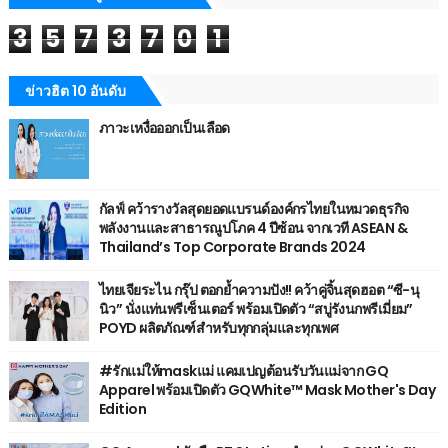
3
5
7
3
7
0
1
ข่าวฮิต 10 อันดับ
ภาวะเหงื่อออกเป็นเลือด
กัลฟ์ คว้ารางวัลสุดยอดแบรนด์องค์กรไทยในหมวดธุรกิจ
พลังงานและสาธารณูปโภค 4 ปีซ้อน จากเวที ASEAN &
Thailand’s Top Corporate Brands 2024
ไทยเจียระไน กรุ๊ป ตอกย้ำความปัง!! คว้าคู่จิ้นสุดฮอต “ซี-นุ
นิว” นั่งแท่นพรีเซ็นเตอร์ พร้อมเปิดตัว “สบู่รังนกพรีเมี่ยม”
POYD ผลิตภัณฑ์สำหรับทุกกลุ่มและทุกเพศ
#รักแม่ให้maskแม่ แคมเปญต้อนรับวันแม่จาก GQ
Apparel พร้อมเปิดตัว GQWhite™ Mask Mother's Day
Edition