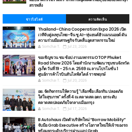
สรรพสิ่ง
ข่าวไฮไลท์
ความคิดเห็น
Thailand–China Cooperation Expo 2026 เปิด
เวทีจับคู่ลงทุนไทย–จีน ชู AI–หุ่นยนต์ฮิวแมนนอยด์ ดัน
ความร่วมมือเศรษฐกิจ รับคลื่นอุตสาหกรรมใหม่
Somchai T.
Jul 23, 2026
ขอเชิญขวน ชม ช้อป งานมหกรรม OTOP Phuket
Road Show 2026 โดยสำนักงานพัฒนาชุมชนจังหวัด
ภูเก็ต วันที่ 19 - 25 ก.ค. 2569 ณ.ลานโปรโมชั่น 1
ศูนย์การค้าโรบินสันไลฟ์สไตล์ ราชพฤกษ์
Somchai T.
Jul 20, 2026
อย. จัดกิจกรรมให้ความรู้ "เลือกซื้อ เลือกกิน ปลอดภัย
ใส่ใจสุขภาพ" ครั้งที่ 4 ณ ตลาดสด อตก. ยกระดับ
ตลาดสดปลอดภัยใจกลางเมืองกรุง
Somchai T.
Jul 17, 2026
B Autohaus เปิดตัวบริษัทใหม่ “Borrow Mobility”
จับมือ Grab Executive สร้างโอกาสใหม่ให้เจ้าของรถ
พร้อมยกระดับบริการผ่านแอป Grab