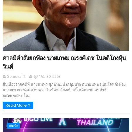
ศาลมีคำสั่งยกฟ้อง นายเกษม ณรงค์เดช ในคดีโกงหุ้น
วินด์
Somchai T.
ตุลาคม 30, 2563
สืบเนื่องจากคดีที่ นายนพพร ศุภพิพัฒน์ (กลุ่มบริษัทนายนพพรเป็นโจทก์) ฟ้อง
นายณพ ณรงค์เดช กับพวก ในข้อหาโกงเจ้าหนี้ คดีหมายเลขดำที
๑๕๗/๒๕๖๑ โด...
Read More
บันเทิง