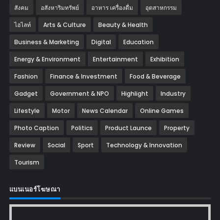
สังคม
อสังหาริมทรัพย์
อาหาร เครื่องดื่ม
อุตสาหกรรม
ไฮไลท์
Arts & Culture
Beauty & Health
Business & Marketing
Digital
Education
Energy & Environment
Entertainment
Exhibition
Fashion
Finance & Investment
Food & Beverage
Gadget
Government & NPO
Highlight
Industry
Lifestyle
Motor
News Calendar
Online Games
Photo Caption
Politics
Product Launce
Property
Review
Social
Sport
Technology & Innovation
Tourism
แบนเนอร์โฆษณา