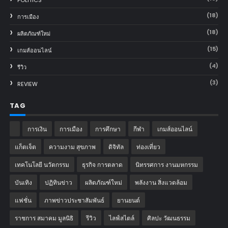
POLITICS
(18)
การเมือง
(18)
ผลิตภัณฑ์ใหม่
(15)
เกมส์ออนไลน์
(4)
รีวิว
(3)
REVIEW
TAG
การเงิน
การเมือง
การศึกษา
กีฬา
เกมส์ออนไลน์
แก็ตเจ็ต
ความงาม สุขภาพ
ดิจิทัล
ท่องเที่ยว
เทคโนโลยี นวัตกรรม
ธุรกิจ การตลาด
นิทรรศการ งานมหกรรม
บันเทิง
ปฏิทินข่าว
ผลิตภัณฑ์ใหม่
พลังงาน สิ่งแวดล้อม
แฟชั่น
ภาพข่าวประชาสัมพันธ์
‎ยานยนต์‎
ราชการ สมาคม มูลนิธิ
รีวิว
ไลฟ์สไตล์
ศิลปะ วัฒนธรรม