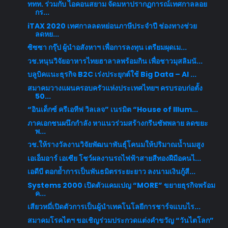
ททท. ร่วมกับ ไอคอนสยาม จัดมหาปรากฏการณ์เทศกาลลอย
กร...
iTAX 2020 เทศกาลลดหย่อนภาษีประจำปี ช่องทางช่วย
ลดหย...
ซิซซา กรุ๊ป ผู้นำอสังหาฯ เพื่อการลงทุน เตรียมผุดเม...
วช.หนุนวิจัยอาหารไทยฮาลาลพร้อมกิน เพื่อชาวมุสลิมนั...
บลูบิคแนะธุรกิจ B2C เร่งประยุกต์ใช้ Big Data – AI ...
สมาคมวางแผนครอบครัวแห่งประเทศไทยฯ ครบรอบก่อตั้ง
50...
“อินเด็กซ์ ครีเอทีฟ วิลเลจ” เนรมิต “House of Illum...
ภาคเอกชนผนึกกำลัง หาแนวร่วมสร้างกรีนซัพพลาย ลดขยะ
พ...
วช.ให้รางวัลงานวิจัยพัฒนาพันธุ์โคนมให้ปริมาณน้ำนมสูง
เอเอ็มอาร์ เอเซีย โชว์ผลงานรถไฟฟ้าสายสีทองฝีมือคนไ...
เอดีบี ตอกย้ำการเป็นพันธมิตรระยะยาว ลงนามเงินกู้สี...
Systems 2000 เปิดตัวแคมเปญ “MORE” ขยายธุรกิจพร้อม
ค...
เสียวหมี่เปิดตัวการเป็นผู้นำเทคโนโลยีการชาร์จแบบไร...
สมาคมโรคไตฯ ขอเชิญร่วมประกวดแต่งคำขวัญ “วันไตโลก”