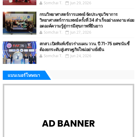
Somchai T.
Jun 29, 2026
กรมวิทยาศาสตร์การแพทย์ จัดประชุมวิชาการ
วิทยาศาสตร์การแพทย์ ครั้งที่ 34 สำเร็จอย่างงดงาม ต่อย
อดองค์ความรู้สู่การมีสุขภาพที่ยืนยาว
Somchai T.
Jun 27, 2026
สกสว.เปิดพิมพ์เขียวร่างแผน ววน. ปี 71-75 ยศชนันชี้
ต้องยกระดับสู่เศรษฐกิจใหม่อย่างยั่งยืน
Somchai T.
Jun 24, 2026
แบนเนอร์โษษณา
AD BANNER