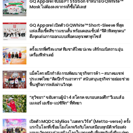
GQ Apparel จับมือ PT Station จำหน่าย GQWhite™
Mask ไม่ต้องลงจากรถก็ซื้อได้เลย!
GQ Apparel เปิดตัว GQWhite™ Short-Sleeve ที่สุด
แห่งเสื้อเชิ้ตสีขาวแขนสั้น พร้อมคอนเซ็ปต์ “จีคิวฟิตทุกคน”
ดึงจุดเด่นการออกแบบเพื่อคนทุกเพศ ทุกไซส์
ครั้งแรกที่ศรีสะเกษ! ทีมชาติไทย ปะทะ เติร์กเมนิสถาน อุ่น
เครื่องฟีฟ่าเดย์
แม็คโคร ผนึกกำลัง กรมพัฒนาธุรกิจการค้า – สมาคมเชฟ
ประเทศไทย “ติดปีกร้านอาหาร” สนับสนุนธุรกิจรายย่อย ช่วย
ฟื้นฟูกิจการหลังผ่านวิกฤต
“สุวิชยา” ขยับตามผู้นำ 4 สโตรค จบรอบสองศึก“วีเมนส์ อ
เมเจอร์ เอเชีย-แปซิฟิก” ที่พัทยา
เปิดตัว MQDC Idyllias "เมตตาเวิร์ส" (Metta-verse) ครั้ง
แรกในโลกที่เชื่อมโยงโลกจริงกับโลกเสมือนทุกมิติ พร้อมส่ง
มอบนวัตกรรมร่วมสร้างโลกในอุดมคติ เพื่อสุขอันยั่งยืนแก่ทุก