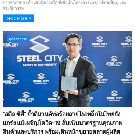
ชายหาดพัทยา ตั้งแต่เหนือจรดใต้ ซึ่งถือเป็นโครงการนำร่องที่ช่วยฟื้นฟู และ
กระตุ้นการท...
Read More
อุตสาหกรรม
"สตีล ซิตี้" ย้ำดีมานด์ท่อร้อยสายไฟเหล็กในไทยยัง
แกร่ง แม้เผชิญโควิด-19 ลั่นเน้นมาตรฐานคุณภาพ
สินค้าและบริการ พร้อมเดินหน้าขยายตลาดผู้ผลิต