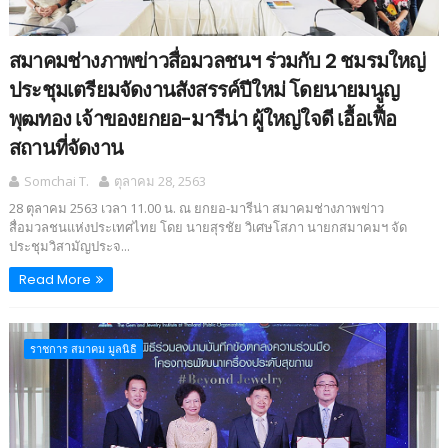
สมาคมช่างภาพข่าวสื่อมวลชนฯ ร่วมกับ 2 ชมรมใหญ่
ประชุมเตรียมจัดงานสังสรรค์ปีใหม่ โดยนายมนูญ
พุฒทอง เจ้าของยกยอ-มารีน่า ผู้ใหญ่ใจดี เอื้อเฟื้อ
สถานที่จัดงาน
Somchai T.
ตุลาคม 28, 2563
28 ตุลาคม 2563 เวลา 11.00 น. ณ ยกยอ-มารีน่า สมาคมช่างภาพข่าว
สื่อมวลชนแห่งประเทศไทย โดย นายสุรชัย วิเศษโสภา นายกสมาคมฯ จัด
ประชุมวิสามัญประจ...
Read More
ราชการ สมาคม มูลนิธิ