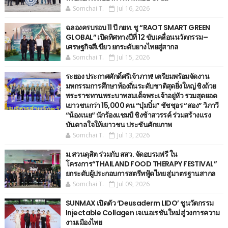
Somchai T.
Jul 16, 2026
ฉลองครบรอบ 11 ปี กยท. ชู “RAOT SMART GREEN
GLOBAL” เปิดทิศทางปีที่ 12 ขับเคลื่อนนวัตกรรม–
เศรษฐกิจสีเขียว ยกระดับยางไทยสู่สากล
Somchai T.
Jul 15, 2026
ระยอง ประกาศศักดิ์ศรีเจ้าภาพ! เตรียมพร้อมจัดงาน
มหกรรมการศึกษาท้องถิ่นระดับชาติสุดยิ่งใหญ่ ชิงถ้วย
พระราชทานพระบาทสมเด็จพระเจ้าอยู่หัว รวมสุดยอด
เยาวชนกว่า 15,000 คน “บุ๋มบิ๋ม” ชัชชุอร “สอง” วิภาวี
“น้องเนย“ นักร้องแชมป์ ชิงช้าสวรรค์ ร่วมสร้างแรง
บันดาลใจให้เยาวชน ประชันศักยภาพ
Somchai T.
Jul 13, 2026
ม.สวนดุสิต ร่วมกับ สสว. จัดอบรมฟรี ใน
โครงการ“THAILAND FOOD THERAPY FESTIVAL”
ยกระดับผู้ประกอบการสตรีทฟู้ดไทย สู่มาตรฐานสากล
Somchai T.
Jul 09, 2026
SUNMAX เปิดตัว ‘Deusaderm LIDO’ ชูนวัตกรรม
Injectable Collagen เจเนอเรชันใหม่ สู่วงการความ
งามเมืองไทย