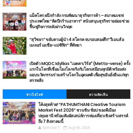
แม็คโคร ผนึกกำลัง กรมพัฒนาธุรกิจการค้า – สมาคมเชฟ
ประเทศไทย “ติดปีกร้านอาหาร” สนับสนุนธุรกิจรายย่อย ช่วย
ฟื้นฟูกิจการหลังผ่านวิกฤต
“สุวิชยา” ขยับตามผู้นำ 4 สโตรค จบรอบสองศึก“วีเมนส์ อ
เมเจอร์ เอเชีย-แปซิฟิก” ที่พัทยา
เปิดตัว MQDC Idyllias "เมตตาเวิร์ส" (Metta-verse) ครั้ง
แรกในโลกที่เชื่อมโยงโลกจริงกับโลกเสมือนทุกมิติ พร้อมส่ง
มอบนวัตกรรมร่วมสร้างโลกในอุดมคติ เพื่อสุขอันยั่งยืนแก่ทุก
สรรพสิ่ง
ข่าวไฮไลท์
ความคิดเห็น
โค้งสุดท้าย! “PATHUMTHANI Creative Tourism
Market Fest 2026” ชวนชิม ช้อป ของดีเมือง
ปทุมธานี พร้อมสัมผัสเสน่ห์การท่องเที่ยวเชิงสร้างสรรค์
ถึง 7 สิงหาคมนี้
Somchai T.
Aug 06, 2026