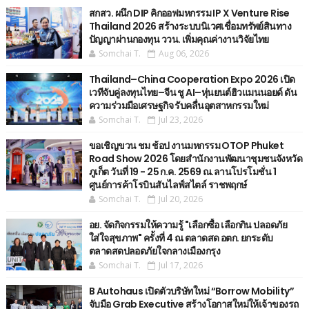
สกสว. ผนึก DIP คิกออฟมหกรรม IP X Venture Rise
Thailand 2026 สร้างระบบนิเวศเชื่อมทรัพย์สินทาง
ปัญญาผ่านกองทุน ววน. เพิ่มคุณค่างานวิจัยไทย
Somchai T.
Aug 06, 2026
Thailand–China Cooperation Expo 2026 เปิด
เวทีจับคู่ลงทุนไทย–จีน ชู AI–หุ่นยนต์ฮิวแมนนอยด์ ดัน
ความร่วมมือเศรษฐกิจ รับคลื่นอุตสาหกรรมใหม่
Somchai T.
Jul 23, 2026
ขอเชิญขวน ชม ช้อป งานมหกรรม OTOP Phuket
Road Show 2026 โดยสำนักงานพัฒนาชุมชนจังหวัด
ภูเก็ต วันที่ 19 - 25 ก.ค. 2569 ณ.ลานโปรโมชั่น 1
ศูนย์การค้าโรบินสันไลฟ์สไตล์ ราชพฤกษ์
Somchai T.
Jul 20, 2026
อย. จัดกิจกรรมให้ความรู้ "เลือกซื้อ เลือกกิน ปลอดภัย
ใส่ใจสุขภาพ" ครั้งที่ 4 ณ ตลาดสด อตก. ยกระดับ
ตลาดสดปลอดภัยใจกลางเมืองกรุง
Somchai T.
Jul 17, 2026
B Autohaus เปิดตัวบริษัทใหม่ “Borrow Mobility”
จับมือ Grab Executive สร้างโอกาสใหม่ให้เจ้าของรถ