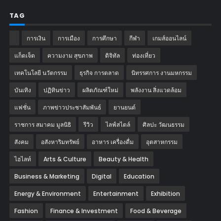
TAG
การเงิน
การเมือง
การศึกษา
กีฬา
เกมส์ออนไลน์
แก็ตเจ็ต
ความงาม สุขภาพ
ดิจิทัล
ท่องเที่ยว
เทคโนโลยี นวัตกรรม
ธุรกิจ การตลาด
นิทรรศการ งานมหกรรม
บันเทิง
ปฏิทินข่าว
ผลิตภัณฑ์ใหม่
พลังงาน สิ่งแวดล้อม
แฟชั่น
ภาพข่าวประชาสัมพันธ์
‎ยานยนต์‎
ราชการ สมาคม มูลนิธิ
รีวิว
ไลฟ์สไตล์
ศิลปะ วัฒนธรรม
สังคม
อสังหาริมทรัพย์
อาหาร เครื่องดื่ม
อุตสาหกรรม
ไฮไลท์
Arts & Culture
Beauty & Health
Business & Marketing
Digital
Education
Energy & Environment
Entertainment
Exhibition
Fashion
Finance & Investment
Food & Beverage