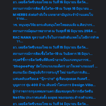
อว. เผยฉีดวัคซีนของไทย ณ วันที่ 16 มิถุนายน ฉีดวัค...
สถานการณ์การติดเชื้อโควิด-19 ณ วันพุธ 16 มิถุนายน ...
M HERBS ส่งต่อกำลังใจ แจกยาสามัญประจำบ้านแผนโบ
ราณเ...
วช. หนุนทุนวิจัย ยกระดับสมุนไพรไทยอบแห้ง ม.ศิลปากร...
สถานการณ์คุณภาพอากาศ ณ วันพุธที่ 16 มิถุนายน 2564 ...
RAC NAMA ชูความสำเร็จในการผลักดันเทคโนโลยีการทำค
วา...
อว. เผยฉีดวัคซีนของไทย ณ วันที่ 15 มิถุนายน ฉีดวัค...
สถานการณ์การติดเชื้อโควิด-19 ณ วันอังคาร 15 มิถุนา...
กรุงศรีชี้การฉีดวัคซีนที่คืบหน้าอาจเป็นแรงหนุนการฟ...
‘ShopeePay’ อัดโปรแรงเกมเด็ด!! เอาใจเหล่าเกมเมอร์ ...
สแกนเนีย เปิดศูนย์บริการสระบุรี ใหม่ รองรับการเติบ...
แฟนคลับเตรียมเฮ “นุ๊ก-ปาย” คู่เฟื่อนสุดฮอต กับสตรี...
บุญถาวร ทุ่ม 400 ล้าน เดินหน้าโครงการ Design Villa...
ผู้ว่าราชการกรุงเทพมหานคร เยี่ยมชมจุดบริการฉีดวัคซีน
Netflix ประกาศแต่งตั้ง ยงยุทธ ทองกองทุน ดำรงตำแหน...
อว. เผยฉีดวัคซีนของไทย ณ วันที่ 14 มิถุนายน ฉีดวัค...