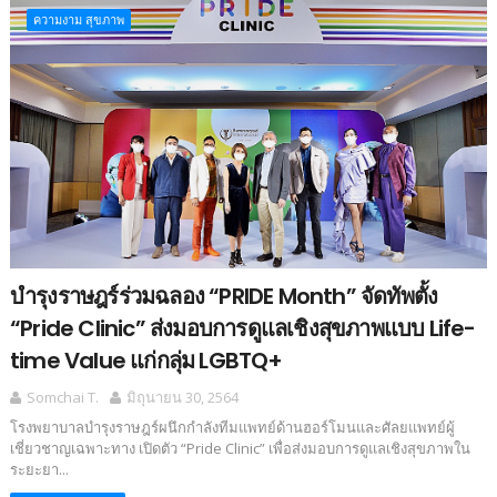
ความงาม สุขภาพ
บำรุงราษฎร์ร่วมฉลอง “PRIDE Month” จัดทัพตั้ง
“Pride Clinic” ส่งมอบการดูแลเชิงสุขภาพแบบ Life-
time Value แก่กลุ่ม LGBTQ+
Somchai T.
มิถุนายน 30, 2564
โรงพยาบาลบำรุงราษฎร์ผนึกกำลังทีมแพทย์ด้านฮอร์โมนและศัลยแพทย์ผู้
เชี่ยวชาญเฉพาะทาง เปิดตัว “Pride Clinic” เพื่อส่งมอบการดูแลเชิงสุขภาพใน
ระยะยา...