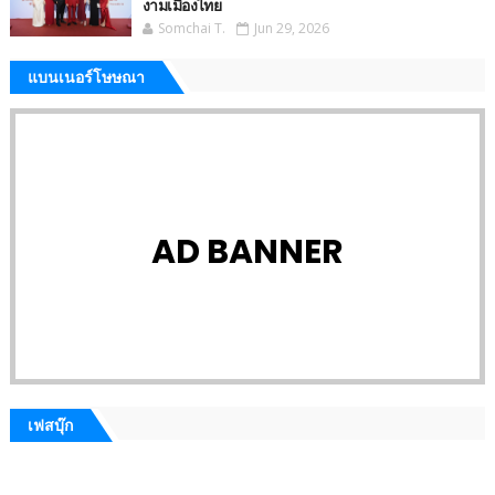
งามเมืองไทย
Somchai T.
Jun 29, 2026
แบนเนอร์โษษณา
AD BANNER
เฟสบุ๊ก