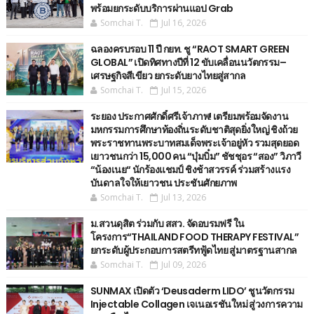
พร้อมยกระดับบริการผ่านแอป Grab
Somchai T.
Jul 16, 2026
ฉลองครบรอบ 11 ปี กยท. ชู “RAOT SMART GREEN
GLOBAL” เปิดทิศทางปีที่ 12 ขับเคลื่อนนวัตกรรม–
เศรษฐกิจสีเขียว ยกระดับยางไทยสู่สากล
Somchai T.
Jul 15, 2026
ระยอง ประกาศศักดิ์ศรีเจ้าภาพ! เตรียมพร้อมจัดงาน
มหกรรมการศึกษาท้องถิ่นระดับชาติสุดยิ่งใหญ่ ชิงถ้วย
พระราชทานพระบาทสมเด็จพระเจ้าอยู่หัว รวมสุดยอด
เยาวชนกว่า 15,000 คน “บุ๋มบิ๋ม” ชัชชุอร “สอง” วิภาวี
“น้องเนย“ นักร้องแชมป์ ชิงช้าสวรรค์ ร่วมสร้างแรง
บันดาลใจให้เยาวชน ประชันศักยภาพ
Somchai T.
Jul 13, 2026
ม.สวนดุสิต ร่วมกับ สสว. จัดอบรมฟรี ใน
โครงการ“THAILAND FOOD THERAPY FESTIVAL”
ยกระดับผู้ประกอบการสตรีทฟู้ดไทย สู่มาตรฐานสากล
Somchai T.
Jul 09, 2026
SUNMAX เปิดตัว ‘Deusaderm LIDO’ ชูนวัตกรรม
Injectable Collagen เจเนอเรชันใหม่ สู่วงการความ