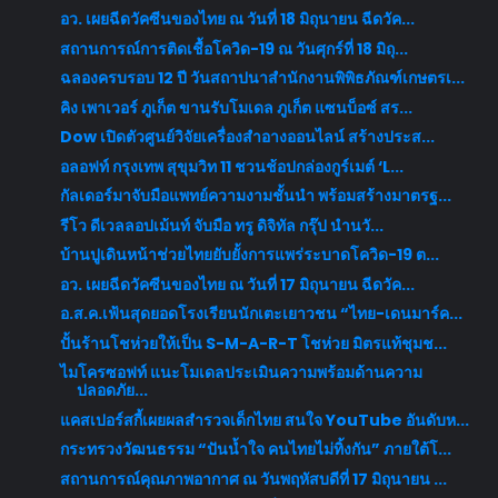
อว. เผยฉีดวัคซีนของไทย ณ วันที่ 18 มิถุนายน ฉีดวัค...
สถานการณ์การติดเชื้อโควิด-19 ณ วันศุกร์ที่ 18 มิถุ...
ฉลองครบรอบ 12 ปี วันสถาปนาสำนักงานพิพิธภัณฑ์เกษตรเ...
คิง เพาเวอร์ ภูเก็ต ขานรับโมเดล ภูเก็ต แซนบ็อซ์ สร...
Dow เปิดตัวศูนย์วิจัยเครื่องสำอางออนไลน์ สร้างประส...
อลอฟท์ กรุงเทพ สุขุมวิท 11 ชวนช้อปกล่องกูร์เมต์ ‘L...
กัลเดอร์มาจับมือแพทย์ความงามชั้นนำ พร้อมสร้างมาตรฐ...
รีโว ดีเวลลอปเม้นท์ จับมือ ทรู ดิจิทัล กรุ๊ป นำนวั...
บ้านปูเดินหน้าช่วยไทยยับยั้งการแพร่ระบาดโควิด-19 ต...
อว. เผยฉีดวัคซีนของไทย ณ วันที่ 17 มิถุนายน ฉีดวัค...
อ.ส.ค.เฟ้นสุดยอดโรงเรียนนักเตะเยาวชน “ไทย-เดนมาร์ค...
ปั้นร้านโชห่วยให้เป็น S-M-A-R-T โชห่วย มิตรแท้ชุมช...
ไมโครซอฟท์ แนะโมเดลประเมินความพร้อมด้านความ
ปลอดภัย...
แคสเปอร์สกี้เผยผลสำรวจเด็กไทย สนใจ YouTube อันดับห...
กระทรวงวัฒนธรรม “ปันน้ำใจ คนไทยไม่ทิ้งกัน” ภายใต้โ...
สถานการณ์คุณภาพอากาศ ณ วันพฤหัสบดีที่ 17 มิถุนายน ...