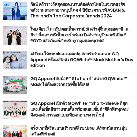
กัลฟ์ คว้ารางวัลสุดยอดแบรนด์องค์กรไทยในหมวดธุรกิจ
พลังงานและสาธารณูปโภค 4 ปีซ้อน จากเวที ASEAN &
Thailand’s Top Corporate Brands 2024
ไทยเจียระไน กรุ๊ป ตอกย้ำความปัง!! คว้าคู่จิ้นสุดฮอต “ซี-นุ
นิว” นั่งแท่นพรีเซ็นเตอร์ พร้อมเปิดตัว “สบู่รังนกพรีเมี่ยม”
POYD ผลิตภัณฑ์สำหรับทุกกลุ่มและทุกเพศ
#รักแม่ให้maskแม่ แคมเปญต้อนรับวันแม่จาก GQ
Apparel พร้อมเปิดตัว GQWhite™ Mask Mother's Day
Edition
GQ Apparel จับมือ PT Station จำหน่าย GQWhite™
Mask ไม่ต้องลงจากรถก็ซื้อได้เลย!
GQ Apparel เปิดตัว GQWhite™ Short-Sleeve ที่สุด
แห่งเสื้อเชิ้ตสีขาวแขนสั้น พร้อมคอนเซ็ปต์ “จีคิวฟิตทุกคน”
ดึงจุดเด่นการออกแบบเพื่อคนทุกเพศ ทุกไซส์
ครั้งแรกที่ศรีสะเกษ! ทีมชาติไทย ปะทะ เติร์กเมนิสถาน อุ่น
เครื่องฟีฟ่าเดย์