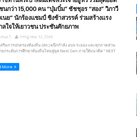
าชทานพระบาทสมเด็จพระเจ้าอยู่หัว รวมสุดยอด
ชนกว่า 15,000 คน “บุ๋มบิ๋ม” ชัชชุอร “สอง” วิภาวี
งเนย“ นักร้องแชมป์ ชิงช้าสวรรค์ ร่วมสร้างแรง
าลใจให้เยาวชน ประชันศักยภาพ
hai T.
กรกฎาคม 13, 2569
เสริมการปกครองท้องถิ่น (สถ.) ผนึกกำลัง อบจ.ระยอง และทุกภาคส่วน
้ายกระดับการศึกษาท้องถิ่นไทยสู่ยุค Next Gen ภายใต้แนวคิด “ NEXT
d More