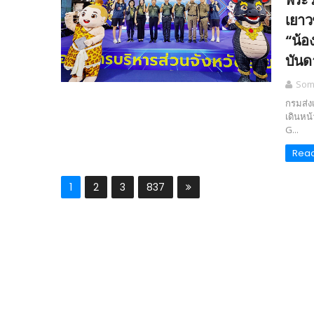
พระร
เยาว
“น้อ
บันด
Somc
กรมส่ง
เดินหน
G...
Rea
1
2
3
837