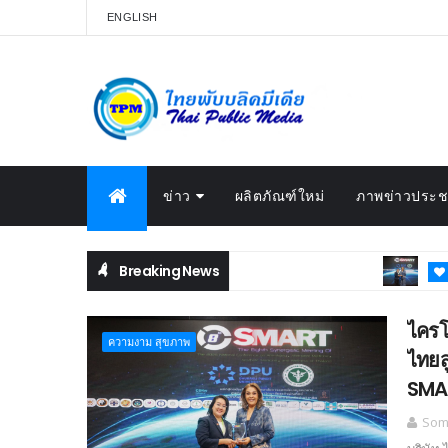
ENGLISH
ข่าว
ผลิตภัณฑ์ใหม่
ภาพข่าวประชา
Breaking News
BEAUTY &
แผ่นดินสวีเดน
ไครโ
ความงาม สุขภาพ
ไทยส
SMA
Somc