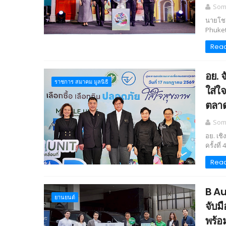
Somc
นายโชต
Phuket
Rea
อย. จ
ราชการ สมาคม มูลนิธิ
ใส่ใ
ตลาด
Somc
อย. เชิ
ครั้งที
Rea
B Au
‎ยานยนต์‎
จับม
พร้อ