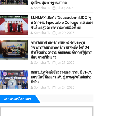
ฟู้ดไทย สู่มาตรฐานสากล
Somchai T.
Jul 09, 2026
SUNMAX เปิดตัว ‘Deusaderm LIDO’ ชู
นวัตกรรม Injectable Collagen เจเนอเร
ชันใหม่ สู่วงการความงามเมืองไทย
Somchai T.
Jun 29, 2026
กรมวิทยาศาสตร์การแพทย์ จัดประชุม
วิชาการวิทยาศาสตร์การแพทย์ ครั้งที่ 34
สำเร็จอย่างงดงาม ต่อยอดองค์ความรู้สู่การ
มีสุขภาพที่ยืนยาว
Somchai T.
Jun 27, 2026
สกสว.เปิดพิมพ์เขียวร่างแผน ววน. ปี 71-75
ยศชนันชี้ต้องยกระดับสู่เศรษฐกิจใหม่อย่าง
ยั่งยืน
Somchai T.
Jun 24, 2026
แบนเนอร์โษษณา