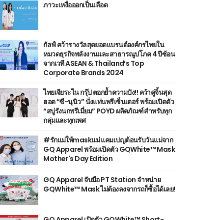
ภาวะเหงื่อออกเป็นเลือด
กัลฟ์ คว้ารางวัลสุดยอดแบรนด์องค์กรไทยใน
หมวดธุรกิจพลังงานและสาธารณูปโภค 4 ปีซ้อน
จากเวที ASEAN & Thailand’s Top
Corporate Brands 2024
ไทยเจียระไน กรุ๊ป ตอกย้ำความปัง!! คว้าคู่จิ้นสุด
ฮอต “ซี-นุนิว” นั่งแท่นพรีเซ็นเตอร์ พร้อมเปิดตัว
“สบู่รังนกพรีเมี่ยม” POYD ผลิตภัณฑ์สำหรับทุก
กลุ่มและทุกเพศ
#รักแม่ให้maskแม่ แคมเปญต้อนรับวันแม่จาก
GQ Apparel พร้อมเปิดตัว GQWhite™ Mask
Mother's Day Edition
GQ Apparel จับมือ PT Station จำหน่าย
GQWhite™ Mask ไม่ต้องลงจากรถก็ซื้อได้เลย!
GQ Apparel เปิดตัว GQWhite™ Short-