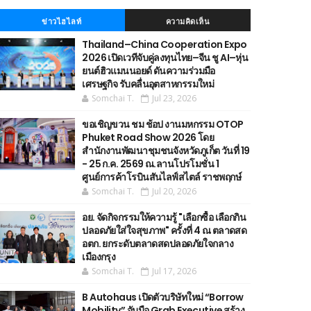
ข่าวไฮไลท์
ความคิดเห็น
Thailand–China Cooperation Expo
2026 เปิดเวทีจับคู่ลงทุนไทย–จีน ชู AI–หุ่น
ยนต์ฮิวแมนนอยด์ ดันความร่วมมือ
เศรษฐกิจ รับคลื่นอุตสาหกรรมใหม่
Somchai T.
Jul 23, 2026
ขอเชิญขวน ชม ช้อป งานมหกรรม OTOP
Phuket Road Show 2026 โดย
สำนักงานพัฒนาชุมชนจังหวัดภูเก็ต วันที่ 19
- 25 ก.ค. 2569 ณ.ลานโปรโมชั่น 1
ศูนย์การค้าโรบินสันไลฟ์สไตล์ ราชพฤกษ์
Somchai T.
Jul 20, 2026
อย. จัดกิจกรรมให้ความรู้ "เลือกซื้อ เลือกกิน
ปลอดภัยใส่ใจสุขภาพ" ครั้งที่ 4 ณ ตลาดสด
อตก. ยกระดับตลาดสดปลอดภัยใจกลาง
เมืองกรุง
Somchai T.
Jul 17, 2026
B Autohaus เปิดตัวบริษัทใหม่ “Borrow
Mobility” จับมือ Grab Executive สร้าง