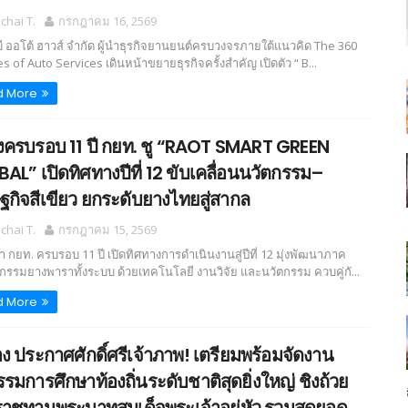
hai T.
กรกฎาคม 16, 2569
 บี ออโต้ ฮาวส์ จำกัด ผู้นำธุรกิจยานยนต์ครบวงจรภายใต้แนวคิด The 360
 of Auto Services เดินหน้าขยายธุรกิจครั้งสำคัญ เปิดตัว “ B...
d More
ครบรอบ 11 ปี กยท. ชู “RAOT SMART GREEN
AL” เปิดทิศทางปีที่ 12 ขับเคลื่อนนวัตกรรม–
ฐกิจสีเขียว ยกระดับยางไทยสู่สากล
hai T.
กรกฎาคม 15, 2569
 กยท. ครบรอบ 11 ปี เปิดทิศทางการดำเนินงานสู่ปีที่ 12 มุ่งพัฒนาภาค
กรรมยางพาราทั้งระบบ ด้วยเทคโนโลยี งานวิจัย และนวัตกรรม ควบคู่กั...
d More
ง ประกาศศักดิ์ศรีเจ้าภาพ! เตรียมพร้อมจัดงาน
รมการศึกษาท้องถิ่นระดับชาติสุดยิ่งใหญ่ ชิงถ้วย