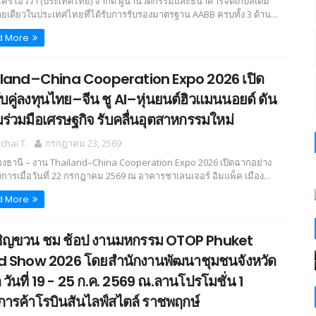
 ไครโอวิวา (ประเทศไทย) จำกัด ผู้นำนวัตกรรมและธนาคารจัดเก็บสเต็ม
ายเดียวในประเทศไทยที่ได้รับการรับรองมาตรฐาน AABB ครบทั้ง 3 ด้าน...
d More
land–China Cooperation Expo 2026 เปิด
จับคู่ลงทุนไทย–จีน ชู AI–หุ่นยนต์ฮิวแมนนอยด์ ดัน
ร่วมมือเศรษฐกิจ รับคลื่นอุตสาหกรรมใหม่
hai T.
กรกฎาคม 23, 2569
องธานี – งาน Thailand–China Cooperation Expo 2026 เปิดฉากอย่าง
งการเมื่อวันที่ 22 กรกฎาคม 2569 ณ อาคารชาเลนเจอร์ อิมแพ็ค เมือง...
d More
ิญขวน ชม ช้อป งานมหกรรม OTOP Phuket
 Show 2026 โดยสำนักงานพัฒนาชุมชนจังหวัด
ต วันที่ 19 - 25 ก.ค. 2569 ณ.ลานโปรโมชั่น 1
์การค้าโรบินสันไลฟ์สไตล์ ราชพฤกษ์