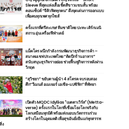
Sleeve ที่สุดแห่งเสื้อเชิ้ตสีขาวแขนสั้น พร้อม
คอนเซ็ปต์ “จีคิวฟิตทุกคน” ดึงจุดเด่นการออกแบบ
เพื่อคนทุกเพศ ทุกไซส์
ครั้งแรกที่ศรีสะเกษ! ทีมชาติไทย ปะทะ เติร์กเมนิ
สถาน อุ่นเครื่องฟีฟ่าเดย์
แม็คโคร ผนึกกำลัง กรมพัฒนาธุรกิจการค้า –
สมาคมเชฟประเทศไทย “ติดปีกร้านอาหาร”
สนับสนุนธุรกิจรายย่อย ช่วยฟื้นฟูกิจการหลังผ่าน
วิกฤต
“สุวิชยา” ขยับตามผู้นำ 4 สโตรค จบรอบสอง
ศึก“วีเมนส์ อเมเจอร์ เอเชีย-แปซิฟิก” ที่พัทยา
เปิดตัว MQDC Idyllias "เมตตาเวิร์ส" (Metta-
verse) ครั้งแรกในโลกที่เชื่อมโยงโลกจริงกับ
โลกเสมือนทุกมิติ พร้อมส่งมอบนวัตกรรมร่วม
สร้างโลกในอุดมคติ เพื่อสุขอันยั่งยืนแก่ทุกสรรพ
สิ่ง