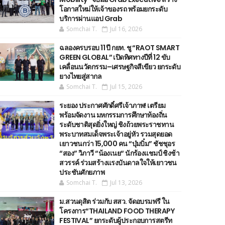
โอกาสใหม่ให้เจ้าของรถ พร้อมยกระดับ
บริการผ่านแอป Grab
Somchai T.
Jul 16, 2026
ฉลองครบรอบ 11 ปี กยท. ชู “RAOT SMART
GREEN GLOBAL” เปิดทิศทางปีที่ 12 ขับ
เคลื่อนนวัตกรรม–เศรษฐกิจสีเขียว ยกระดับ
ยางไทยสู่สากล
Somchai T.
Jul 15, 2026
ระยอง ประกาศศักดิ์ศรีเจ้าภาพ! เตรียม
พร้อมจัดงาน มหกรรมการศึกษาท้องถิ่น
ระดับชาติสุดยิ่งใหญ่ ชิงถ้วยพระราชทาน
พระบาทสมเด็จพระเจ้าอยู่หัว รวมสุดยอด
เยาวชนกว่า 15,000 คน “บุ๋มบิ๋ม” ชัชชุอร
“สอง” วิภาวี “น้องเนย“ นักร้องแชมป์ ชิงช้า
สวรรค์ ร่วมสร้างแรงบันดาลใจให้เยาวชน
ประชันศักยภาพ
Somchai T.
Jul 13, 2026
ม.สวนดุสิต ร่วมกับ สสว. จัดอบรมฟรี ใน
โครงการ“THAILAND FOOD THERAPY
FESTIVAL” ยกระดับผู้ประกอบการสตรีท