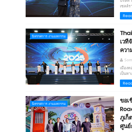
บริษัท
เซลล์ร
Rea
Thai
นิทรรศการ งานมหกรรม
เวที
ความ
Somc
เมืองท
เป็นทา
Rea
ขอเช
นิทรรศการ งานมหกรรม
Road
ภูเก็
ศูนย