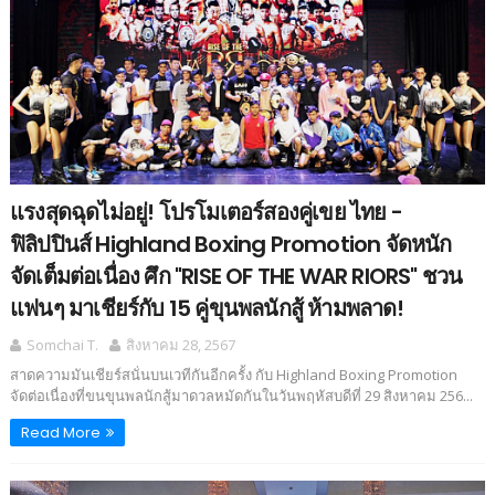
แรงสุดฉุดไม่อยู่! โปรโมเตอร์สองคู่เขย ไทย -
ฟิลิปปินส์ Highland Boxing Promotion จัดหนัก
จัดเต็มต่อเนื่อง ศึก "RISE OF THE WAR RIORS" ชวน
แฟนๆ มาเชียร์กับ 15 คู่ขุนพลนักสู้ ห้ามพลาด!
Somchai T.
สิงหาคม 28, 2567
สาดความมันเชียร์สนั่นบนเวทีกันอีกครั้ง กับ Highland Boxing Promotion
จัดต่อเนื่องที่ขนขุนพลนักสู้มาดวลหมัดกันในวันพฤหัสบดีที่ 29 สิงหาคม 256...
Read More