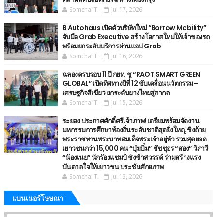
Somchai T.
Jul 17, 2026
B Autohaus เปิดตัวบริษัทใหม่ “Borrow Mobility”
จับมือ Grab Executive สร้างโอกาสใหม่ให้เจ้าของรถ
พร้อมยกระดับบริการผ่านแอป Grab
Somchai T.
Jul 16, 2026
ฉลองครบรอบ 11 ปี กยท. ชู “RAOT SMART GREEN
GLOBAL” เปิดทิศทางปีที่ 12 ขับเคลื่อนนวัตกรรม–
เศรษฐกิจสีเขียว ยกระดับยางไทยสู่สากล
Somchai T.
Jul 15, 2026
ระยอง ประกาศศักดิ์ศรีเจ้าภาพ! เตรียมพร้อมจัดงาน
มหกรรมการศึกษาท้องถิ่นระดับชาติสุดยิ่งใหญ่ ชิงถ้วย
พระราชทานพระบาทสมเด็จพระเจ้าอยู่หัว รวมสุดยอด
เยาวชนกว่า 15,000 คน “บุ๋มบิ๋ม” ชัชชุอร “สอง” วิภาวี
“น้องเนย“ นักร้องแชมป์ ชิงช้าสวรรค์ ร่วมสร้างแรง
บันดาลใจให้เยาวชน ประชันศักยภาพ
Somchai T.
Jul 13, 2026
แบนเนอร์โษษณา