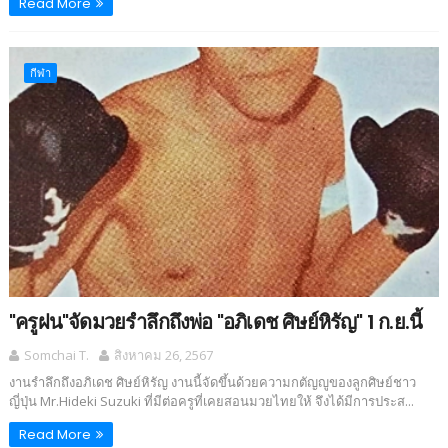
Read More
กีฬา
"ครูฝน"จัดมวยรำลึกถึงพ่อ "อภิเดช ศิษย์หิรัญ" 1 ก.ย.นี้
Somchai T.
สิงหาคม 26, 2567
งานรำลึกถึงอภิเดช ศิษย์หิรัญ งานนี้จัดขึ้นด้วยความกตัญญูของลูกศิษย์ชาว
ญี่ปุ่น Mr.Hideki Suzuki ที่มีต่อครูที่เคยสอนมวยไทยให้ จึงได้มีการประส...
Read More