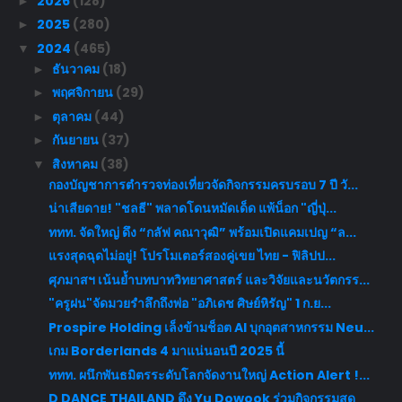
2026
(128)
►
2025
(280)
►
2024
(465)
▼
ธันวาคม
(18)
►
พฤศจิกายน
(29)
►
ตุลาคม
(44)
►
กันยายน
(37)
►
สิงหาคม
(38)
▼
กองบัญชาการตำรวจท่องเที่ยวจัดกิจกรรมครบรอบ 7 ปี วั...
น่าเสียดาย! "ชลธี" พลาดโดนหมัดเด็ด แพ้น็อก "ญี่ปุ่...
ททท. จัดใหญ่ ดึง “กลัฟ คณาวุฒิ” พร้อมเปิดแคมเปญ “ล...
แรงสุดฉุดไม่อยู่! โปรโมเตอร์สองคู่เขย ไทย - ฟิลิปป...
ศุภมาสฯ เน้นย้ำบทบาทวิทยาศาสตร์ และวิจัยและนวัตกรร...
"ครูฝน"จัดมวยรำลึกถึงพ่อ "อภิเดช ศิษย์หิรัญ" 1 ก.ย...
Prospire Holding เล็งข้ามช็อต AI บุกอุตสาหกรรม Neu...
เกม Borderlands 4 มาแน่นอนปี 2025 นี้
ททท. ผนึกพันธมิตรระดับโลกจัดงานใหญ่ Action Alert !...
D DANCE THAILAND ดึง Yu Dowook ร่วมกิจกรรมสุด