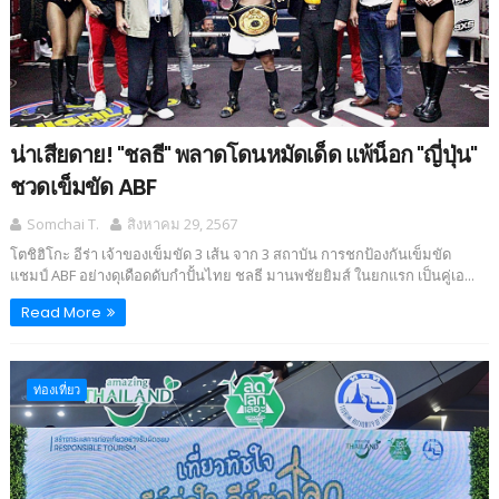
น่าเสียดาย! "ชลธี" พลาดโดนหมัดเด็ด แพ้น็อก "ญี่ปุ่น"
ชวดเข็มขัด ABF
Somchai T.
สิงหาคม 29, 2567
โตชิฮิโกะ อีร่า เจ้าของเข็มขัด 3 เส้น จาก 3 สถาบัน การชกป้องกันเข็มขัด
แชมป์ ABF อย่างดุเดือดดับกำปั้นไทย ชลธี มานพชัยยิมส์ ในยกแรก เป็นคู่เอ...
Read More
ท่องเที่ยว