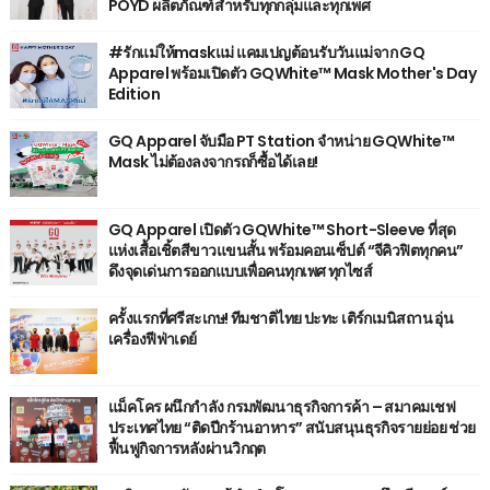
POYD ผลิตภัณฑ์สำหรับทุกกลุ่มและทุกเพศ
#รักแม่ให้maskแม่ แคมเปญต้อนรับวันแม่จาก GQ
Apparel พร้อมเปิดตัว GQWhite™ Mask Mother's Day
Edition
GQ Apparel จับมือ PT Station จำหน่าย GQWhite™
Mask ไม่ต้องลงจากรถก็ซื้อได้เลย!
GQ Apparel เปิดตัว GQWhite™ Short-Sleeve ที่สุด
แห่งเสื้อเชิ้ตสีขาวแขนสั้น พร้อมคอนเซ็ปต์ “จีคิวฟิตทุกคน”
ดึงจุดเด่นการออกแบบเพื่อคนทุกเพศ ทุกไซส์
ครั้งแรกที่ศรีสะเกษ! ทีมชาติไทย ปะทะ เติร์กเมนิสถาน อุ่น
เครื่องฟีฟ่าเดย์
แม็คโคร ผนึกกำลัง กรมพัฒนาธุรกิจการค้า – สมาคมเชฟ
ประเทศไทย “ติดปีกร้านอาหาร” สนับสนุนธุรกิจรายย่อย ช่วย
ฟื้นฟูกิจการหลังผ่านวิกฤต