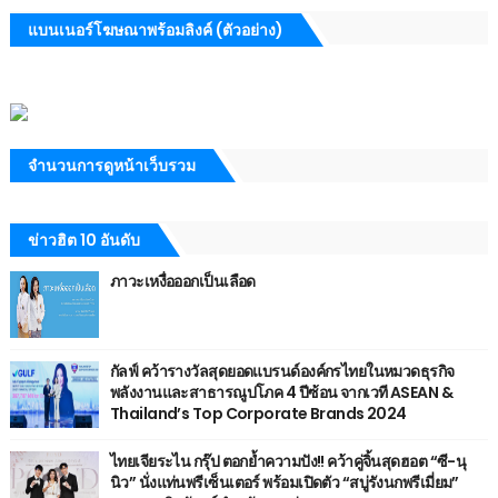
แบนเนอร์โฆษณาพร้อมลิงค์ (ตัวอย่าง)
จำนวนการดูหน้าเว็บรวม
ข่าวฮิต 10 อันดับ
ภาวะเหงื่อออกเป็นเลือด
กัลฟ์ คว้ารางวัลสุดยอดแบรนด์องค์กรไทยในหมวดธุรกิจ
พลังงานและสาธารณูปโภค 4 ปีซ้อน จากเวที ASEAN &
Thailand’s Top Corporate Brands 2024
ไทยเจียระไน กรุ๊ป ตอกย้ำความปัง!! คว้าคู่จิ้นสุดฮอต “ซี-นุ
นิว” นั่งแท่นพรีเซ็นเตอร์ พร้อมเปิดตัว “สบู่รังนกพรีเมี่ยม”