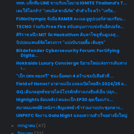
ททท. แท็กทีม LINE ขานรับนโยบาย IGNITE Thailand’s T...
เตะให้โลกจำ! "เทนนิส พาณิภัค" ทำสำเร็จ คว้า "เหรีย...
FUNxOlympic จับมือ RAMER ละเมอ ยูทูปเบอร์สายเกรียน...
TECNO ร่วมกับ Free Fire สนับสนุนการแข่งขันอีสปอร์ต...
ศิริราช ผนึก MIT จัด Hackathon ค้นหาโซลูชั่นดูแลสุ...
นิปปอนเพนต์จัดโครงการ "แบ่งปันรอยยิ้ม เติมสุข"
Bitdefender Cybersecurity Forum: Fortifying
Digita...
Hokkaido Luxury Concierge นิยามใหม่แห่งการเดินทาง
เ...
"เป็ก ปตท.ทองทวี" ชนะน็อคยก 4 คว้าแชมป์เสือตัวที่ ...
Field of Honor! มาดามแป้ง แถลงเปิดไทยลีก 2024/25 ผ...
GQ เดินกลยุทธ์ขยายไลน์โปรดักส์กางเกงยีนส์เย็น ปลุก...
Highlights ย้อนหลัง l คนละเป็ก EP30 คุยเรื่องเก่าเ...
สมาคมแพทย์ผิวหนังฯ เชิญแพทย์ เข้าร่วมงานประชุมกลาง...
UNPKFC จัดงาน Gala Night ฉลองความสำเร็จอย่างยิ่งใหญ่
กรกฎาคม
(47)
►
มิถุนายน
(32)
►