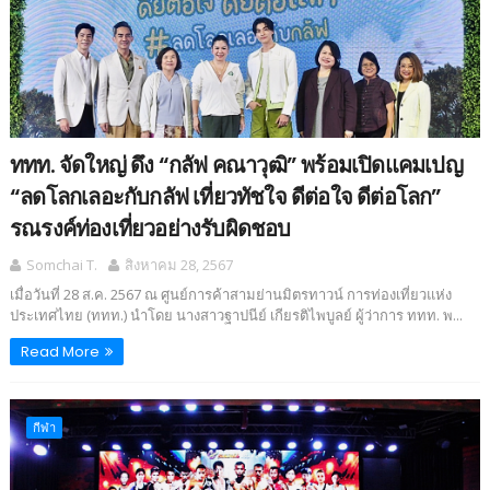
ททท. จัดใหญ่ ดึง “กลัฟ คณาวุฒิ” พร้อมเปิดแคมเปญ
“ลดโลกเลอะกับกลัฟ เที่ยวทัชใจ ดีต่อใจ ดีต่อโลก”
รณรงค์ท่องเที่ยวอย่างรับผิดชอบ
Somchai T.
สิงหาคม 28, 2567
เมื่อวันที่ 28 ส.ค. 2567 ณ ศูนย์การค้าสามย่านมิตรทาวน์ การท่องเที่ยวแห่ง
ประเทศไทย (ททท.) นำโดย นางสาวฐาปนีย์ เกียรติไพบูลย์ ผู้ว่าการ ททท. พ...
Read More
กีฬา