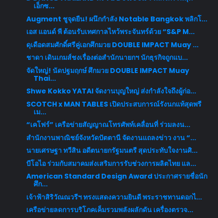
เอ็กซ...
Augment ชูจุดยืน! ผนึกกำลัง Notable Bangkok พลิกโ...
เอส แอนด์ พี ต้อนรับเทศกาลไหว้พระจันทร์ด้วย “S&P M...
ดุเดือดสมศักดิ์ศรีคู่เอกศึกมวย DOUBLE IMPACT Muay ...
ชาดา เดินเกมส์ชงเรื่องต่อสำนักนายกฯ นักธุรกิจถูกแบ...
จัดใหญ่! นัดปฐมฤกษ์ ศึกมวย DOUBLE IMPACT Muay
Thai...
Shwe Kokko YATAI จัดงานบุญใหญ่ ส่งกำลังใจถึงผู้ก่อ...
SCOTCH x MAN TABLES เปิดประสบการณ์รังนกแท้สุดพรี
เม...
“เคโฟร์” เครือข่ายสัญญาณโทรศัพท์เคลื่อนที่ ร่วมลงน...
สำนักงานพาณิชย์จังหวัดปัตตานี จัดงานแถลงข่าว งาน “...
นายเศรษฐา ทวีสิน อดีตนายกรัฐมนตรี สุดประทับใจงานศิ...
บีโอไอ ร่วมกับสมาคมส่งเสริมการรับช่วงการผลิตไทย แล...
American Standard Design Award ประกาศรายชื่อนัก
ศึก...
เจ้าฟ้าสิริวัณณวรีฯ ทรงแสดงความยินดี พระราชทานดอกไ...
เครือข่ายลดการบริโภคเค็มรวมพลังผลักดัน เครื่องตรวจ...