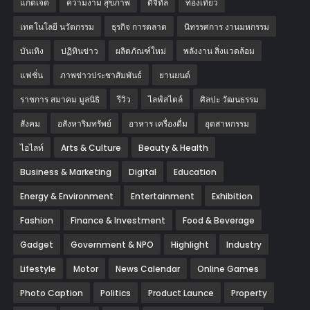
แก็ตเจ็ต
ความงาม สุขภาพ
ดิจิทัล
ท่องเที่ยว
เทคโนโลยี นวัตกรรม
ธุรกิจ การตลาด
นิทรรศการ งานมหกรรม
บันเทิง
ปฏิทินข่าว
ผลิตภัณฑ์ใหม่
พลังงาน สิ่งแวดล้อม
แฟชั่น
ภาพข่าวประชาสัมพันธ์
‎ยานยนต์‎
ราชการ สมาคม มูลนิธิ
รีวิว
ไลฟ์สไตล์
ศิลปะ วัฒนธรรม
สังคม
อสังหาริมทรัพย์
อาหาร เครื่องดื่ม
อุตสาหกรรม
ไฮไลท์
Arts & Culture
Beauty & Health
Business & Marketing
Digital
Education
Energy & Environment
Entertainment
Exhibition
Fashion
Finance & Investment
Food & Beverage
Gadget
Government & NPO
Highlight
Industry
Lifestyle
Motor
News Calendar
Online Games
Photo Caption
Politics
Product Launce
Property