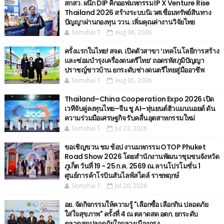
สกสว. ผนึก DIP คิกออฟมหกรรม IP X Venture Rise
Thailand 2026 สร้างระบบนิเวศเชื่อมทรัพย์สินทาง
ปัญญาผ่านกองทุน ววน. เพิ่มคุณค่างานวิจัยไทย
Somchai T.
Aug 06, 2026
ครั้งแรกในไทย! สจด. เปิดตัวสาขา ‘เทคโนโลยีการสร้าง
และซ่อมบำรุงเครื่องดนตรีไทย’ ​ถอดรหัสภูมิปัญญา
ปราชญ์ชาวบ้าน ยกระดับช่างดนตรีไทยสู่มืออาชีพ
Somchai T.
Aug 05, 2026
Thailand–China Cooperation Expo 2026 เปิด
เวทีจับคู่ลงทุนไทย–จีน ชู AI–หุ่นยนต์ฮิวแมนนอยด์ ดัน
ความร่วมมือเศรษฐกิจ รับคลื่นอุตสาหกรรมใหม่
Somchai T.
Jul 23, 2026
ขอเชิญขวน ชม ช้อป งานมหกรรม OTOP Phuket
Road Show 2026 โดยสำนักงานพัฒนาชุมชนจังหวัด
ภูเก็ต วันที่ 19 - 25 ก.ค. 2569 ณ.ลานโปรโมชั่น 1
ศูนย์การค้าโรบินสันไลฟ์สไตล์ ราชพฤกษ์
Somchai T.
Jul 20, 2026
อย. จัดกิจกรรมให้ความรู้ "เลือกซื้อ เลือกกิน ปลอดภัย
ใส่ใจสุขภาพ" ครั้งที่ 4 ณ ตลาดสด อตก. ยกระดับ
ตลาดสดปลอดภัยใจกลางเมืองกรุง