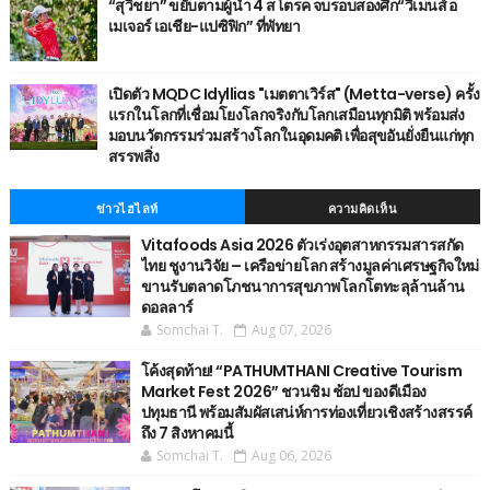
“สุวิชยา” ขยับตามผู้นำ 4 สโตรค จบรอบสองศึก“วีเมนส์ อ
เมเจอร์ เอเชีย-แปซิฟิก” ที่พัทยา
เปิดตัว MQDC Idyllias "เมตตาเวิร์ส" (Metta-verse) ครั้ง
แรกในโลกที่เชื่อมโยงโลกจริงกับโลกเสมือนทุกมิติ พร้อมส่ง
มอบนวัตกรรมร่วมสร้างโลกในอุดมคติ เพื่อสุขอันยั่งยืนแก่ทุก
สรรพสิ่ง
ข่าวไฮไลท์
ความคิดเห็น
Vitafoods Asia 2026 ตัวเร่งอุตสาหกรรมสารสกัด
ไทย ชูงานวิจัย – เครือข่ายโลก สร้างมูลค่าเศรษฐกิจใหม่
ขานรับตลาดโภชนาการสุขภาพโลกโตทะลุล้านล้าน
ดอลลาร์
Somchai T.
Aug 07, 2026
โค้งสุดท้าย! “PATHUMTHANI Creative Tourism
Market Fest 2026” ชวนชิม ช้อป ของดีเมือง
ปทุมธานี พร้อมสัมผัสเสน่ห์การท่องเที่ยวเชิงสร้างสรรค์
ถึง 7 สิงหาคมนี้
Somchai T.
Aug 06, 2026