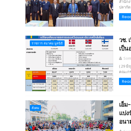
สำนักง
ปลากัด 
Rea
วช. 
ราชการ สมาคม มูลนิธิ
เป็น
Somc
( 29 มิ
คณะกรร
Rea
เอ็ม
สังคม
แบ่ง
อนาม