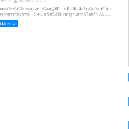
hai T.
มิถุนายน 29, 2563
ะเทศไทยได้มีการตรวจทางห้องปฏิบัติการเพื่อวินิจฉัยโรคโควิด-19 โดย
จหาสารพันธุกรรม (RT-PCR) ซึ่งเป็นวิธีมาตรฐานสากล ไปแล้ว 603,6...
d More