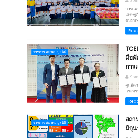
Somc
การแพร
เศรษฐก
ขบรรเท
Rea
TCEL
ราชการ สมาคม มูลนิธิ
มือพ
การ
Somc
ศูนย์ค
กระทรว
Rea
สถาน
ราชการ สมาคม มูลนิธิ
มิถุ