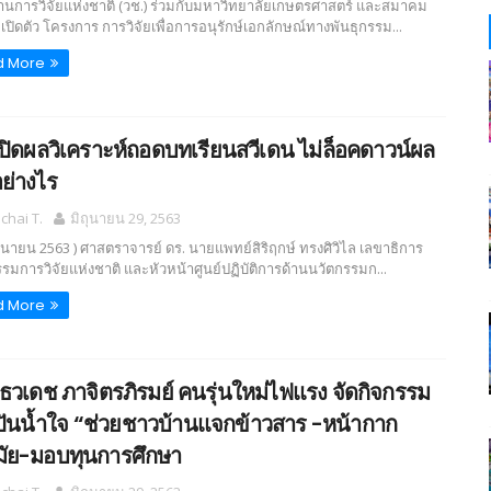
านการวิจัยแห่งชาติ (วช.) ร่วมกับมหาวิทยาลัยเกษตรศาสตร์ และสมาคม
เปิดตัว โครงการ การวิจัยเพื่อการอนุรักษ์เอกลักษณ์ทางพันธุกรรม...
d More
เปิดผลวิเคราะห์ถอดบทเรียนสวีเดน ไม่ล็อคดาวน์ผล
อย่างไร
hai T.
มิถุนายน 29, 2563
ถุนายน 2563 ) ศาสตราจารย์ ดร. นายแพทย์สิริฤกษ์ ทรงศิวิไล เลขาธิการ
มการวิจัยแห่งชาติ และหัวหน้าศูนย์ปฏิบัติการด้านนวัตกรรมก...
d More
-ธวเดช ภาจิตรภิรมย์ คนรุ่นใหม่ไฟแรง จัดกิจกรรม
ปันน้ำใจ “ช่วยชาวบ้านแจกข้าวสาร -หน้ากาก
ัย-มอบทุนการศึกษา