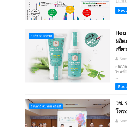
🇹🇭🇹
Rea
Heal
ธุรกิจ การตลาด
ผลิต
เขีย
Somc
ผลิตภั
ใหม่ที
...
Rea
วช. 
ราชการ สมาคม มูลนิธิ
โครง
Somc