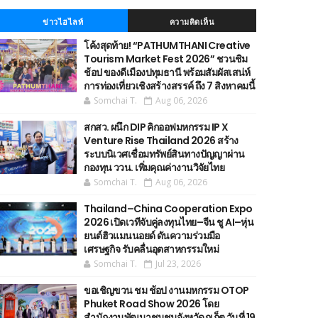
ข่าวไฮไลท์
ความคิดเห็น
โค้งสุดท้าย! “PATHUMTHANI Creative
Tourism Market Fest 2026” ชวนชิม
ช้อป ของดีเมืองปทุมธานี พร้อมสัมผัสเสน่ห์
การท่องเที่ยวเชิงสร้างสรรค์ ถึง 7 สิงหาคมนี้
Somchai T.
Aug 06, 2026
สกสว. ผนึก DIP คิกออฟมหกรรม IP X
Venture Rise Thailand 2026 สร้าง
ระบบนิเวศเชื่อมทรัพย์สินทางปัญญาผ่าน
กองทุน ววน. เพิ่มคุณค่างานวิจัยไทย
Somchai T.
Aug 06, 2026
Thailand–China Cooperation Expo
2026 เปิดเวทีจับคู่ลงทุนไทย–จีน ชู AI–หุ่น
ยนต์ฮิวแมนนอยด์ ดันความร่วมมือ
เศรษฐกิจ รับคลื่นอุตสาหกรรมใหม่
Somchai T.
Jul 23, 2026
ขอเชิญขวน ชม ช้อป งานมหกรรม OTOP
Phuket Road Show 2026 โดย
สำนักงานพัฒนาชุมชนจังหวัดภูเก็ต วันที่ 19