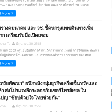
 เมอร์เซเดส-เบนซ์ (ประเทศไทย) จำกัด ปิดฉากแคมเปญ “ Shine for
w ” ลงอย่างสวยงามเป็นที่เรียบร้อย หลังจาก เมื่อวันที่ 28 เมษาย...
d More
รวงคมนาคม และ วช. ชี้คนกรุงเทพเดินทางเพิ่ม
มาก เตรียมรับมือเปิดเทอม
hai T.
มิถุนายน 30, 2563
ิถุนายน 2563 ) ศูนย์ปฏิบัติการด้านนวัตกรรมการแพทย์ การวิจัยและพัฒนา
ย์ปฏิบัติการด้านคมนาคมและการขนส่งทั่วราชอาณาจักร ของ ศบค....
d More
นทรัลพัฒนา” ผนึกพลังกลุ่มธุรกิจเครือเซ็นทรัลและ
ค้า ส่งโปรแรงอีกระลอกกับเซอร์ไพรส์เซล ใน
ปญ “ช้อปด้วยใจ ไทยช่วยกัน”
hai T.
มิถุนายน 30, 2563