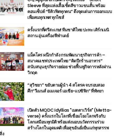
Sleeve ที่สุดแห่งเสื้อเชิ้ตสีขาวแขนสั้น พร้อม
คอนเซ็ปต์ “จีคิวฟิตทุกคน” ดึงจุดเด่นการออกแบบ
เพื่อคนทุกเพศ ทุกไซส์
ครั้งแรกที่ศรีสะเกษ! ทีมชาติไทย ปะทะ เติร์กเมนิ
สถาน อุ่นเครื่องฟีฟ่าเดย์
แม็คโคร ผนึกกำลัง กรมพัฒนาธุรกิจการค้า –
สมาคมเชฟประเทศไทย “ติดปีกร้านอาหาร”
สนับสนุนธุรกิจรายย่อย ช่วยฟื้นฟูกิจการหลังผ่าน
วิกฤต
“สุวิชยา” ขยับตามผู้นำ 4 สโตรค จบรอบสอง
ศึก“วีเมนส์ อเมเจอร์ เอเชีย-แปซิฟิก” ที่พัทยา
เปิดตัว MQDC Idyllias "เมตตาเวิร์ส" (Metta-
verse) ครั้งแรกในโลกที่เชื่อมโยงโลกจริงกับ
โลกเสมือนทุกมิติ พร้อมส่งมอบนวัตกรรมร่วม
สร้างโลกในอุดมคติ เพื่อสุขอันยั่งยืนแก่ทุกสรรพ
สิ่ง