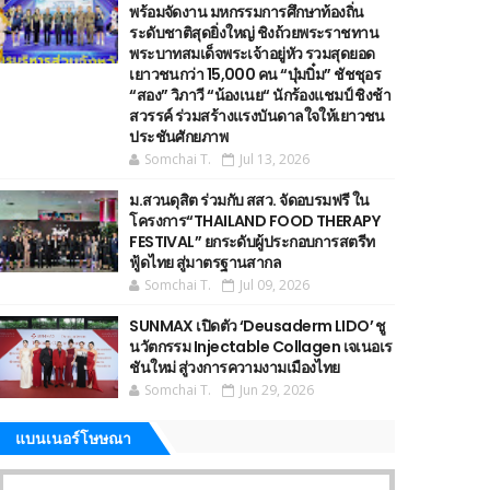
พร้อมจัดงาน มหกรรมการศึกษาท้องถิ่น
ระดับชาติสุดยิ่งใหญ่ ชิงถ้วยพระราชทาน
พระบาทสมเด็จพระเจ้าอยู่หัว รวมสุดยอด
เยาวชนกว่า 15,000 คน “บุ๋มบิ๋ม” ชัชชุอร
“สอง” วิภาวี “น้องเนย“ นักร้องแชมป์ ชิงช้า
สวรรค์ ร่วมสร้างแรงบันดาลใจให้เยาวชน
ประชันศักยภาพ
Somchai T.
Jul 13, 2026
ม.สวนดุสิต ร่วมกับ สสว. จัดอบรมฟรี ใน
โครงการ“THAILAND FOOD THERAPY
FESTIVAL” ยกระดับผู้ประกอบการสตรีท
ฟู้ดไทย สู่มาตรฐานสากล
Somchai T.
Jul 09, 2026
SUNMAX เปิดตัว ‘Deusaderm LIDO’ ชู
นวัตกรรม Injectable Collagen เจเนอเร
ชันใหม่ สู่วงการความงามเมืองไทย
Somchai T.
Jun 29, 2026
แบนเนอร์โษษณา