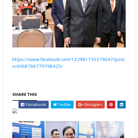
https://www.facebook.com/132981153379047/post
s/6068786779798425/
SHARE THIS
Facebook
Twitter
Google+