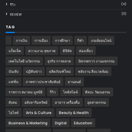
(4)
รีวิว
(3)
REVIEW
TAG
การเงิน
การเมือง
การศึกษา
กีฬา
เกมส์ออนไลน์
แก็ตเจ็ต
ความงาม สุขภาพ
ดิจิทัล
ท่องเที่ยว
เทคโนโลยี นวัตกรรม
ธุรกิจ การตลาด
นิทรรศการ งานมหกรรม
บันเทิง
ปฏิทินข่าว
ผลิตภัณฑ์ใหม่
พลังงาน สิ่งแวดล้อม
แฟชั่น
ภาพข่าวประชาสัมพันธ์
‎ยานยนต์‎
ราชการ สมาคม มูลนิธิ
รีวิว
ไลฟ์สไตล์
ศิลปะ วัฒนธรรม
สังคม
อสังหาริมทรัพย์
อาหาร เครื่องดื่ม
อุตสาหกรรม
ไฮไลท์
Arts & Culture
Beauty & Health
Business & Marketing
Digital
Education