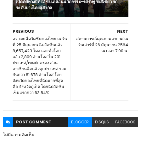
เปิดทิศทางปีที่ 12 ขับเคลื่อนนวัตกรรม–เศรษฐกิจสีเขียว ยก
ระดับยางไทยสู่สากล
PREVIOUS
NEXT
อว. เผยฉีดวัคซีนของไทย ณ วัน
สถานการณ์คุณภาพอากาศ ณ
ที่ 25 มิถุนายน ฉีดวัคซีนแล้ว
วันเสาร์ที่ 26 มิถุนายน 2564
8,657,423 โดส และทั่วโลก
ณ เวลา 7.00 น.
แล้ว 2,809 ล้านโดส ใน 201
ประเทศ/เขตปกครอง ส่วน
อาเซียนฉีดแล้วทุกประเทศ รวม
กันกว่า 81.678 ล้านโดส โดย
จังหวัดของไทยที่ฉีดมากที่สุด
คือ จังหวัดภูเก็ต โดยฉีดวัคซีน
เข็มแรกกว่า 63.84%
POST
COMMENT
BLOGGER
DISQUS
FACEBOOK
ไม่มีความคิดเห็น