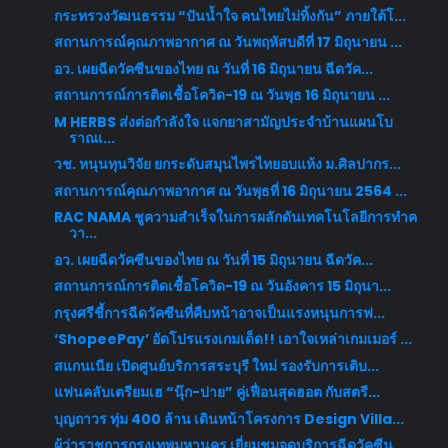
กระทรวงวัฒนธรรม “ปันน้ำใจ คนไทยไม่ทิ้งกัน” ภายใต้โ...
สถานการณ์คุณภาพอากาศ ณ วันพฤหัสบดีที่ 17 มิถุนายน ...
อว. เผยฉีดวัคซีนของไทย ณ วันที่ 16 มิถุนายน ฉีดวัค...
สถานการณ์การติดเชื้อโควิด-19 ณ วันพุธ 16 มิถุนายน ...
M HERBS ส่งต่อกำลังใจ แจกยาสามัญประจำบ้านแผนโบ
ราณเ...
วช. หนุนทุนวิจัย ยกระดับสมุนไพรไทยอบแห้ง ม.ศิลปากร...
สถานการณ์คุณภาพอากาศ ณ วันพุธที่ 16 มิถุนายน 2564 ...
RAC NAMA ชูความสำเร็จในการผลักดันเทคโนโลยีการทำค
วา...
อว. เผยฉีดวัคซีนของไทย ณ วันที่ 15 มิถุนายน ฉีดวัค...
สถานการณ์การติดเชื้อโควิด-19 ณ วันอังคาร 15 มิถุนา...
กรุงศรีชี้การฉีดวัคซีนที่คืบหน้าอาจเป็นแรงหนุนการฟ...
‘ShopeePay’ อัดโปรแรงเกมเด็ด!! เอาใจเหล่าเกมเมอร์ ...
สแกนเนีย เปิดศูนย์บริการสระบุรี ใหม่ รองรับการเติบ...
แฟนคลับเตรียมเฮ “นุ๊ก-ปาย” คู่เฟื่อนสุดฮอต กับสตรี...
บุญถาวร ทุ่ม 400 ล้าน เดินหน้าโครงการ Design Villa...
ผู้ว่าราชการกรุงเทพมหานคร เยี่ยมชมจุดบริการฉีดวัคซีน