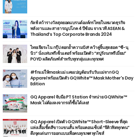
กัลฟ์ คว้ารางวัลสุดยอดแบรนด์องค์กรไทยในหมวดธุรกิจ
พลังงานและสาธารณูปโภค 4 ปีซ้อน จากเวที ASEAN &
Thailand’s Top Corporate Brands 2024
ไทยเจียระไน กรุ๊ป ตอกย้ำความปัง!! คว้าคู่จิ้นสุดฮอต “ซี-นุ
นิว” นั่งแท่นพรีเซ็นเตอร์ พร้อมเปิดตัว “สบู่รังนกพรีเมี่ยม”
POYD ผลิตภัณฑ์สำหรับทุกกลุ่มและทุกเพศ
#รักแม่ให้maskแม่ แคมเปญต้อนรับวันแม่จาก GQ
Apparel พร้อมเปิดตัว GQWhite™ Mask Mother's Day
Edition
GQ Apparel จับมือ PT Station จำหน่าย GQWhite™
Mask ไม่ต้องลงจากรถก็ซื้อได้เลย!
GQ Apparel เปิดตัว GQWhite™ Short-Sleeve ที่สุด
แห่งเสื้อเชิ้ตสีขาวแขนสั้น พร้อมคอนเซ็ปต์ “จีคิวฟิตทุกคน”
ดึงจุดเด่นการออกแบบเพื่อคนทุกเพศ ทุกไซส์