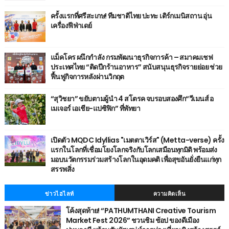
ครั้งแรกที่ศรีสะเกษ! ทีมชาติไทย ปะทะ เติร์กเมนิสถาน อุ่น
เครื่องฟีฟ่าเดย์
แม็คโคร ผนึกกำลัง กรมพัฒนาธุรกิจการค้า – สมาคมเชฟ
ประเทศไทย “ติดปีกร้านอาหาร” สนับสนุนธุรกิจรายย่อย ช่วย
ฟื้นฟูกิจการหลังผ่านวิกฤต
“สุวิชยา” ขยับตามผู้นำ 4 สโตรค จบรอบสองศึก“วีเมนส์ อ
เมเจอร์ เอเชีย-แปซิฟิก” ที่พัทยา
เปิดตัว MQDC Idyllias "เมตตาเวิร์ส" (Metta-verse) ครั้ง
แรกในโลกที่เชื่อมโยงโลกจริงกับโลกเสมือนทุกมิติ พร้อมส่ง
มอบนวัตกรรมร่วมสร้างโลกในอุดมคติ เพื่อสุขอันยั่งยืนแก่ทุก
สรรพสิ่ง
ข่าวไฮไลท์
ความคิดเห็น
โค้งสุดท้าย! “PATHUMTHANI Creative Tourism
Market Fest 2026” ชวนชิม ช้อป ของดีเมือง