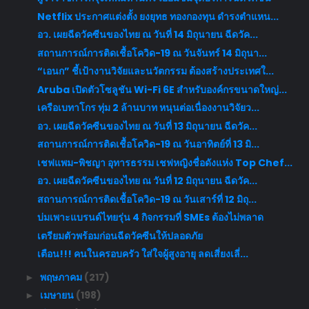
Netflix ประกาศแต่งตั้ง ยงยุทธ ทองกองทุน ดำรงตำแหน...
อว. เผยฉีดวัคซีนของไทย ณ วันที่ 14 มิถุนายน ฉีดวัค...
สถานการณ์การติดเชื้อโควิด-19 ณ วันจันทร์ 14 มิถุนา...
“เอนก” ชี้เป้างานวิจัยและนวัตกรรม ต้องสร้างประเทศใ...
Aruba เปิดตัวโซลูชัน Wi-Fi 6E สำหรับองค์กรขนาดใหญ่...
เครือเบทาโกร ทุ่ม 2 ล้านบาท หนุนต่อเนื่องงานวิจัยว...
อว. เผยฉีดวัคซีนของไทย ณ วันที่ 13 มิถุนายน ฉีดวัค...
สถานการณ์การติดเชื้อโควิด-19 ณ วันอาทิตย์ที่ 13 มิ...
เชฟแพม-พิชญา อุทารธรรม เชฟหญิงชื่อดังแห่ง Top Chef...
อว. เผยฉีดวัคซีนของไทย ณ วันที่ 12 มิถุนายน ฉีดวัค...
สถานการณ์การติดเชื้อโควิด-19 ณ วันเสาร์ที่ 12 มิถุ...
บ่มเพาะแบรนด์ไทยรุ่น 4 กิจกรรมที่ SMEs ต้องไม่พลาด
เตรียมตัวพร้อมก่อนฉีดวัคซีนให้ปลอดภัย
เตือน!!! คนในครอบครัว ใส่ใจผู้สูงอายุ ลดเสี่ยงเลี่...
พฤษภาคม
(217)
►
เมษายน
(198)
►