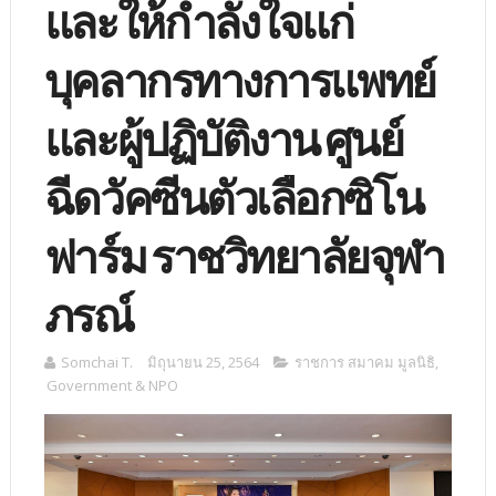
และให้กำลังใจแก่
บุคลากรทางการแพทย์
และผู้ปฏิบัติงาน ศูนย์
ฉีดวัคซีนตัวเลือกซิโน
ฟาร์ม ราชวิทยาลัยจุฬา
ภรณ์
Somchai T.
มิถุนายน 25, 2564
ราชการ สมาคม มูลนิธิ
,
Government & NPO