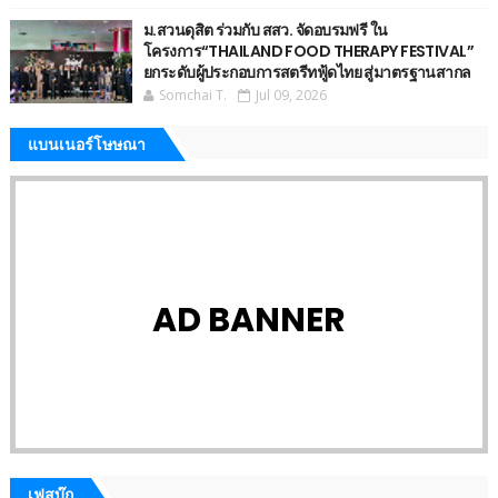
ม.สวนดุสิต ร่วมกับ สสว. จัดอบรมฟรี ใน
โครงการ“THAILAND FOOD THERAPY FESTIVAL”
ยกระดับผู้ประกอบการสตรีทฟู้ดไทย สู่มาตรฐานสากล
Somchai T.
Jul 09, 2026
แบนเนอร์โษษณา
AD BANNER
เฟสบุ๊ก