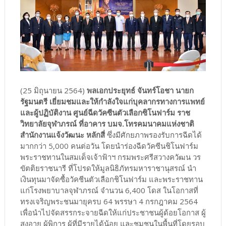
(25 มิถุนายน 2564)
พลเอกประยุทธ์ จันทร์โอชา นายก
รัฐมนตรี
เยี่ยมชมและให้กำลังใจแก่บุคลากรทางการแพทย์
และผู้ปฏิบัติงาน ศูนย์ฉีดวัคซีนตัวเลือกซิโนฟาร์ม ราช
วิทยาลัยจุฬาภรณ์ ที่อาคาร บมจ.โทรคมนาคมแห่งชาติ
สำนักงานแจ้งวัฒนะ หลักสี่
ซึ่งมีศักยภาพรองรับการฉีดได้
มากกว่า 5,000 คนต่อวัน โดยนำร่องฉีดวัคซีนชิโนฟาร์ม
พระราชทานในสมเด็จเจ้าฟ้าฯ กรมพระศรีสวางควัฒน วร
ขัตติยราชนารี ที่โปรดให้มูลนิธิภัทรมหาราชานุสรณ์ นำ
เงินทุนมาจัดซื้อวัคชีนตัวเลือกชิโนฟาร์ม และพระราชทาน
แก่โรงพยาบาลจุฬาภรณ์ จำนวน 6,400 โดส ในโอกาสที่
ทรงเจริญพระชนมายุครบ 64 พรรษา 4 กรกฎาคม 2564
เพื่อนำไปจัดสรรกระจายฉีดให้แก่ประชาชนผู้ด้อยโอกาส ผู้
สูงอายุ ผู้พิการ ผู้ที่มีรายได้น้อย และชุมชนในพื้นที่โดยรอบ