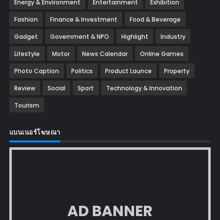
Energy & Environment
Entertainment
Exhibition
Fashion
Finance & Investment
Food & Beverage
Gadget
Government & NPO
Highlight
Industry
Lifestyle
Motor
News Calendar
Online Games
Photo Caption
Politics
Product Launce
Property
Review
Social
Sport
Technology & Innovation
Tourism
แบนเนอร์โฆษณา
AD BANNER