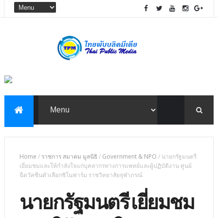
Home
/
ราชการ สมาคม มูลนิธิ
/
Government & NPO
/
นายกรัฐมนตรี
เยี่ยมชมและให้กำลังใจแก่บุคลากรทางการแพทย์และผู้ปฏิบัติงาน ศูนย์
ฉีดวัคซีนตัวเลือกซิโนฟาร์ม ราชวิทยาลัยจุฬาภรณ์
นายกรัฐมนตรี เยี่ยมชม