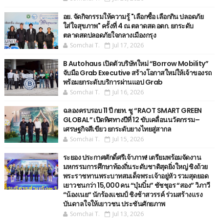
อย. จัดกิจกรรมให้ความรู้ "เลือกซื้อ เลือกกิน ปลอดภัย
ใส่ใจสุขภาพ" ครั้งที่ 4 ณ ตลาดสด อตก. ยกระดับ
ตลาดสดปลอดภัยใจกลางเมืองกรุง
Somchai T.
Jul 17, 2026
B Autohaus เปิดตัวบริษัทใหม่ “Borrow Mobility”
จับมือ Grab Executive สร้างโอกาสใหม่ให้เจ้าของรถ
พร้อมยกระดับบริการผ่านแอป Grab
Somchai T.
Jul 16, 2026
ฉลองครบรอบ 11 ปี กยท. ชู “RAOT SMART GREEN
GLOBAL” เปิดทิศทางปีที่ 12 ขับเคลื่อนนวัตกรรม–
เศรษฐกิจสีเขียว ยกระดับยางไทยสู่สากล
Somchai T.
Jul 15, 2026
ระยอง ประกาศศักดิ์ศรีเจ้าภาพ! เตรียมพร้อมจัดงาน
มหกรรมการศึกษาท้องถิ่นระดับชาติสุดยิ่งใหญ่ ชิงถ้วย
พระราชทานพระบาทสมเด็จพระเจ้าอยู่หัว รวมสุดยอด
เยาวชนกว่า 15,000 คน “บุ๋มบิ๋ม” ชัชชุอร “สอง” วิภาวี
“น้องเนย“ นักร้องแชมป์ ชิงช้าสวรรค์ ร่วมสร้างแรง
บันดาลใจให้เยาวชน ประชันศักยภาพ
Somchai T.
Jul 13, 2026