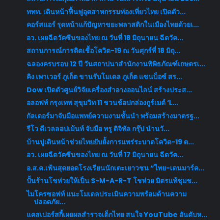
ททท. เดินหน้าฟื้นฟูอุตสาหกรรมท่องเที่ยวไทย เปิดตัว...
คอร์สแอร์ รุดหน้าแก้ปัญหาขยะพลาสติกในเมืองไทยด้วยเ...
อว. เผยฉีดวัคซีนของไทย ณ วันที่ 18 มิถุนายน ฉีดวัค...
สถานการณ์การติดเชื้อโควิด-19 ณ วันศุกร์ที่ 18 มิถุ...
ฉลองครบรอบ 12 ปี วันสถาปนาสำนักงานพิพิธภัณฑ์เกษตรเ...
คิง เพาเวอร์ ภูเก็ต ขานรับโมเดล ภูเก็ต แซนบ็อซ์ สร...
Dow เปิดตัวศูนย์วิจัยเครื่องสำอางออนไลน์ สร้างประส...
อลอฟท์ กรุงเทพ สุขุมวิท 11 ชวนช้อปกล่องกูร์เมต์ ‘L...
กัลเดอร์มาจับมือแพทย์ความงามชั้นนำ พร้อมสร้างมาตรฐ...
รีโว ดีเวลลอปเม้นท์ จับมือ ทรู ดิจิทัล กรุ๊ป นำนวั...
บ้านปูเดินหน้าช่วยไทยยับยั้งการแพร่ระบาดโควิด-19 ต...
อว. เผยฉีดวัคซีนของไทย ณ วันที่ 17 มิถุนายน ฉีดวัค...
อ.ส.ค.เฟ้นสุดยอดโรงเรียนนักเตะเยาวชน “ไทย-เดนมาร์ค...
ปั้นร้านโชห่วยให้เป็น S-M-A-R-T โชห่วย มิตรแท้ชุมช...
ไมโครซอฟท์ แนะโมเดลประเมินความพร้อมด้านความ
ปลอดภัย...
แคสเปอร์สกี้เผยผลสำรวจเด็กไทย สนใจ YouTube อันดับห...