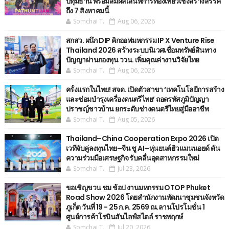
ปทุมธานี พร้อมสัมผัสเสน่ห์การท่องเที่ยวเชิงสร้างสรรค์
ถึง 7 สิงหาคมนี้
Somchai T.
Aug 06, 2026
สกสว. ผนึก DIP คิกออฟมหกรรม IP X Venture Rise
Thailand 2026 สร้างระบบนิเวศเชื่อมทรัพย์สินทาง
ปัญญาผ่านกองทุน ววน. เพิ่มคุณค่างานวิจัยไทย
Somchai T.
Aug 06, 2026
ครั้งแรกในไทย! สจด. เปิดตัวสาขา ‘เทคโนโลยีการสร้าง
และซ่อมบำรุงเครื่องดนตรีไทย’ ​ถอดรหัสภูมิปัญญา
ปราชญ์ชาวบ้าน ยกระดับช่างดนตรีไทยสู่มืออาชีพ
Somchai T.
Aug 05, 2026
Thailand–China Cooperation Expo 2026 เปิด
เวทีจับคู่ลงทุนไทย–จีน ชู AI–หุ่นยนต์ฮิวแมนนอยด์ ดัน
ความร่วมมือเศรษฐกิจ รับคลื่นอุตสาหกรรมใหม่
Somchai T.
Jul 23, 2026
ขอเชิญขวน ชม ช้อป งานมหกรรม OTOP Phuket
Road Show 2026 โดยสำนักงานพัฒนาชุมชนจังหวัด
ภูเก็ต วันที่ 19 - 25 ก.ค. 2569 ณ.ลานโปรโมชั่น 1
ศูนย์การค้าโรบินสันไลฟ์สไตล์ ราชพฤกษ์
Somchai T.
Jul 20, 2026