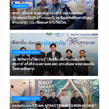
EXHIBITION
สกสว. ผนึก DIP คิกออฟมหกรรม IP X Venture Rise
Thailand 2026 สร้างระบบนิเวศเชื่อมทรัพย์สินทางปัญญา
ผ่านกองทุน ววน. เพิ่มคุณค่างานวิจัยไทย
GOVERNMENT & NPO
อย. จัดกิจกรรมให้ความรู้ "เลือกซื้อ เลือกกิน ปลอดภัยใส่ใจ
สุขภาพ" ครั้งที่ 4 ณ ตลาดสด อตก. ยกระดับตลาดสดปลอดภัย
ใจกลางเมืองกรุง
GOVERNMENT & NPO
ฉลองครบรอบ 11 ปี กยท. ชู “RAOT SMART GREEN GLOBAL”