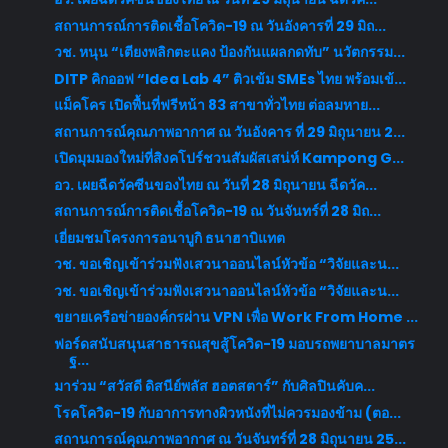
สถานการณ์การติดเชื้อโควิด-19 ณ วันอังคารที่ 29 มิถ...
วช. หนุน “เตียงพลิกตะแคง ป้องกันแผลกดทับ” นวัตกรรม...
DITP คิกออฟ “Idea Lab 4” ติวเข้ม SMEs ไทย พร้อมเข้...
แม็คโคร เปิดพื้นที่ฟรีหน้า 83 สาขาทั่วไทย ต่อลมหาย...
สถานการณ์คุณภาพอากาศ ณ วันอังคาร ที่ 29 มิถุนายน 2...
เปิดมุมมองใหม่ที่สิงคโปร์ชวนสัมผัสเสน่ห์ Kampong G...
อว. เผยฉีดวัคซีนของไทย ณ วันที่ 28 มิถุนายน ฉีดวัค...
สถานการณ์การติดเชื้อโควิด-19 ณ วันจันทร์ที่ 28 มิถ...
เยี่ยมชมโครงการอนาบูกิ ธนาฮาบิแทต
วช. ขอเชิญเข้าร่วมฟังเสวนาออนไลน์หัวข้อ “วิจัยและน...
วช. ขอเชิญเข้าร่วมฟังเสวนาออนไลน์หัวข้อ “วิจัยและน...
ขยายเครือข่ายองค์กรผ่าน VPN เพื่อ Work From Home​ ...
ฟอร์ดสนับสนุนสาธารณสุขสู้โควิด-19 มอบรถพยาบาลมาตร
ฐ...
มาร่วม “สวัสดี ดิสนีย์พลัส ฮอตสตาร์” กับศิลปินคับค...
โรคโควิด-19 กับอาการทางผิวหนังที่ไม่ควรมองข้าม (ตอ...
สถานการณ์คุณภาพอากาศ ณ วันจันทร์ที่ 28 มิถุนายน 25...