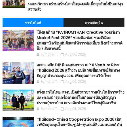
มอบนวัตกรรมร่วมสร้างโลกในอุดมคติ เพื่อสุขอันยั่งยืนแก่ทุก
สรรพสิ่ง
ข่าวไฮไลท์
ความคิดเห็น
โค้งสุดท้าย! “PATHUMTHANI Creative Tourism
Market Fest 2026” ชวนชิม ช้อป ของดีเมือง
ปทุมธานี พร้อมสัมผัสเสน่ห์การท่องเที่ยวเชิงสร้างสรรค์
ถึง 7 สิงหาคมนี้
Somchai T.
Aug 06, 2026
สกสว. ผนึก DIP คิกออฟมหกรรม IP X Venture Rise
Thailand 2026 สร้างระบบนิเวศเชื่อมทรัพย์สินทาง
ปัญญาผ่านกองทุน ววน. เพิ่มคุณค่างานวิจัยไทย
Somchai T.
Aug 06, 2026
ครั้งแรกในไทย! สจด. เปิดตัวสาขา ‘เทคโนโลยีการสร้าง
และซ่อมบำรุงเครื่องดนตรีไทย’ ​ถอดรหัสภูมิปัญญา
ปราชญ์ชาวบ้าน ยกระดับช่างดนตรีไทยสู่มืออาชีพ
Somchai T.
Aug 05, 2026
Thailand–China Cooperation Expo 2026 เปิด
เวทีจับคู่ลงทุนไทย–จีน ชู AI–หุ่นยนต์ฮิวแมนนอยด์ ดัน