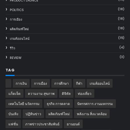
PRODUCT LAUNCE
(18)
POLITICS
(18)
การเมือง
(18)
ผลิตภัณฑ์ใหม่
(15)
เกมส์ออนไลน์
(4)
รีวิว
(3)
REVIEW
TAG
การเงิน
การเมือง
การศึกษา
กีฬา
เกมส์ออนไลน์
แก็ตเจ็ต
ความงาม สุขภาพ
ดิจิทัล
ท่องเที่ยว
เทคโนโลยี นวัตกรรม
ธุรกิจ การตลาด
นิทรรศการ งานมหกรรม
บันเทิง
ปฏิทินข่าว
ผลิตภัณฑ์ใหม่
พลังงาน สิ่งแวดล้อม
แฟชั่น
ภาพข่าวประชาสัมพันธ์
‎ยานยนต์‎