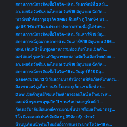
สถานการณ์การติดเชื้อโควิด-19 ณ วันอาทิตย์ที่ 20 มิ...
อว. เผยฉีดวัคซีนของไทย ณ วันที่ 19 มิถุนายน ฉีดวัค...
‘พาณิชย์’ ติดอาวุธธุรกิจ SMEs ต้นกล้า ทู โกล’64 พร...
มูลนิธิ วิชัย ศรีวัฒนประภา ประกาศรายชื่อผู้ได้รับท...
สถานการณ์การติดเชื้อโควิด-19 ณ วันเสาร์ที่ 19 มิถุ...
สถานการณ์คุณภาพอากาศ ณ วันเสาร์ที่ 19 มิถุนายน 256...
ททท. เดินหน้าฟื้นฟูอุตสาหกรรมท่องเที่ยวไทย เปิดตัว...
คอร์สแอร์ รุดหน้าแก้ปัญหาขยะพลาสติกในเมืองไทยด้วยเ...
อว. เผยฉีดวัคซีนของไทย ณ วันที่ 18 มิถุนายน ฉีดวัค...
สถานการณ์การติดเชื้อโควิด-19 ณ วันศุกร์ที่ 18 มิถุ...
ฉลองครบรอบ 12 ปี วันสถาปนาสำนักงานพิพิธภัณฑ์เกษตรเ...
คิง เพาเวอร์ ภูเก็ต ขานรับโมเดล ภูเก็ต แซนบ็อซ์ สร...
Dow เปิดตัวศูนย์วิจัยเครื่องสำอางออนไลน์ สร้างประส...
อลอฟท์ กรุงเทพ สุขุมวิท 11 ชวนช้อปกล่องกูร์เมต์ ‘L...
กัลเดอร์มาจับมือแพทย์ความงามชั้นนำ พร้อมสร้างมาตรฐ...
รีโว ดีเวลลอปเม้นท์ จับมือ ทรู ดิจิทัล กรุ๊ป นำนวั...
บ้านปูเดินหน้าช่วยไทยยับยั้งการแพร่ระบาดโควิด-19 ต...