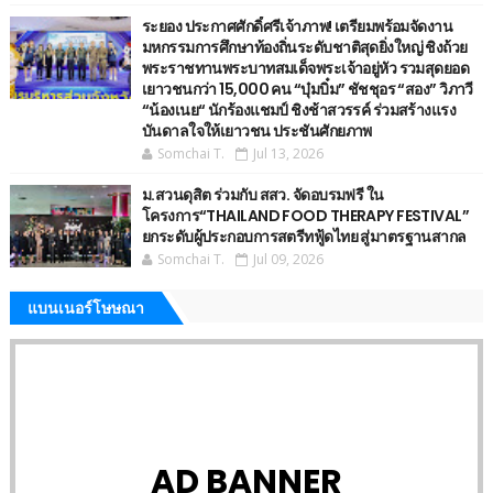
ระยอง ประกาศศักดิ์ศรีเจ้าภาพ! เตรียมพร้อมจัดงาน
มหกรรมการศึกษาท้องถิ่นระดับชาติสุดยิ่งใหญ่ ชิงถ้วย
พระราชทานพระบาทสมเด็จพระเจ้าอยู่หัว รวมสุดยอด
เยาวชนกว่า 15,000 คน “บุ๋มบิ๋ม” ชัชชุอร “สอง” วิภาวี
“น้องเนย“ นักร้องแชมป์ ชิงช้าสวรรค์ ร่วมสร้างแรง
บันดาลใจให้เยาวชน ประชันศักยภาพ
Somchai T.
Jul 13, 2026
ม.สวนดุสิต ร่วมกับ สสว. จัดอบรมฟรี ใน
โครงการ“THAILAND FOOD THERAPY FESTIVAL”
ยกระดับผู้ประกอบการสตรีทฟู้ดไทย สู่มาตรฐานสากล
Somchai T.
Jul 09, 2026
แบนเนอร์โษษณา
AD BANNER