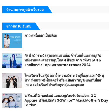
จำนวนการดูหน้าเว็บรวม
ข่าวฮิต 10 อันดับ
ภาวะเหงื่อออกเป็นเลือด
กัลฟ์ คว้ารางวัลสุดยอดแบรนด์องค์กรไทยในหมวดธุรกิจ
พลังงานและสาธารณูปโภค 4 ปีซ้อน จากเวที ASEAN &
Thailand’s Top Corporate Brands 2024
ไทยเจียระไน กรุ๊ป ตอกย้ำความปัง!! คว้าคู่จิ้นสุดฮอต “ซี-นุ
นิว” นั่งแท่นพรีเซ็นเตอร์ พร้อมเปิดตัว “สบู่รังนกพรีเมี่ยม”
POYD ผลิตภัณฑ์สำหรับทุกกลุ่มและทุกเพศ
#รักแม่ให้maskแม่ แคมเปญต้อนรับวันแม่จาก GQ
Apparel พร้อมเปิดตัว GQWhite™ Mask Mother's Day
Edition