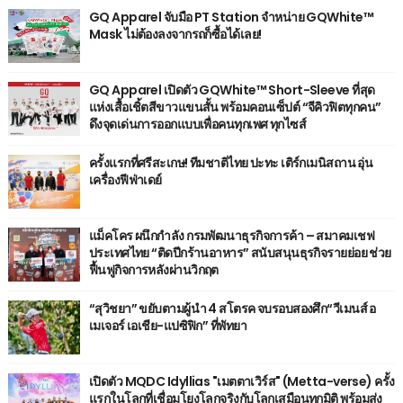
GQ Apparel จับมือ PT Station จำหน่าย GQWhite™
Mask ไม่ต้องลงจากรถก็ซื้อได้เลย!
GQ Apparel เปิดตัว GQWhite™ Short-Sleeve ที่สุด
แห่งเสื้อเชิ้ตสีขาวแขนสั้น พร้อมคอนเซ็ปต์ “จีคิวฟิตทุกคน”
ดึงจุดเด่นการออกแบบเพื่อคนทุกเพศ ทุกไซส์
ครั้งแรกที่ศรีสะเกษ! ทีมชาติไทย ปะทะ เติร์กเมนิสถาน อุ่น
เครื่องฟีฟ่าเดย์
แม็คโคร ผนึกกำลัง กรมพัฒนาธุรกิจการค้า – สมาคมเชฟ
ประเทศไทย “ติดปีกร้านอาหาร” สนับสนุนธุรกิจรายย่อย ช่วย
ฟื้นฟูกิจการหลังผ่านวิกฤต
“สุวิชยา” ขยับตามผู้นำ 4 สโตรค จบรอบสองศึก“วีเมนส์ อ
เมเจอร์ เอเชีย-แปซิฟิก” ที่พัทยา
เปิดตัว MQDC Idyllias "เมตตาเวิร์ส" (Metta-verse) ครั้ง
แรกในโลกที่เชื่อมโยงโลกจริงกับโลกเสมือนทุกมิติ พร้อมส่ง