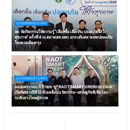
GOVERNMENT & NPO
อย. จัดกิจกรรมให้ความรู้ "เลือกซื้อ เลือกกิน ปลอดภัยใส่ใจ
สุขภาพ" ครั้งที่ 4 ณ ตลาดสด อตก. ยกระดับตลาดสดปลอดภัย
ใจกลางเมืองกรุง
GOVERNMENT & NPO
ฉลองครบรอบ 11 ปี กยท. ชู “RAOT SMART GREEN GLOBAL”
เปิดทิศทางปีที่ 12 ขับเคลื่อนนวัตกรรม–เศรษฐกิจสีเขียว ยก
ระดับยางไทยสู่สากล