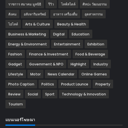
ราชการ สมาคม มูลนิธิ
รีวิว
ไลฟ์สไตล์
ศิลปะ วัฒนธรรม
สังคม
อสังหาริมทรัพย์
อาหาร เครื่องดื่ม
อุตสาหกรรม
ไฮไลท์
Arts & Culture
Beauty & Health
Business & Marketing
Digital
Education
Energy & Environment
Entertainment
Exhibition
Fashion
Finance & Investment
Food & Beverage
Gadget
Government & NPO
Highlight
Industry
Lifestyle
Motor
News Calendar
Online Games
Photo Caption
Politics
Product Launce
Property
Review
Social
Sport
Technology & Innovation
Tourism
แบนเนอร์โฆษณา