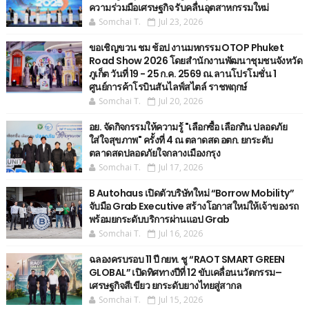
ความร่วมมือเศรษฐกิจ รับคลื่นอุตสาหกรรมใหม่
Somchai T.
Jul 23, 2026
ขอเชิญขวน ชม ช้อป งานมหกรรม OTOP Phuket
Road Show 2026 โดยสำนักงานพัฒนาชุมชนจังหวัด
ภูเก็ต วันที่ 19 - 25 ก.ค. 2569 ณ.ลานโปรโมชั่น 1
ศูนย์การค้าโรบินสันไลฟ์สไตล์ ราชพฤกษ์
Somchai T.
Jul 20, 2026
อย. จัดกิจกรรมให้ความรู้ "เลือกซื้อ เลือกกิน ปลอดภัย
ใส่ใจสุขภาพ" ครั้งที่ 4 ณ ตลาดสด อตก. ยกระดับ
ตลาดสดปลอดภัยใจกลางเมืองกรุง
Somchai T.
Jul 17, 2026
B Autohaus เปิดตัวบริษัทใหม่ “Borrow Mobility”
จับมือ Grab Executive สร้างโอกาสใหม่ให้เจ้าของรถ
พร้อมยกระดับบริการผ่านแอป Grab
Somchai T.
Jul 16, 2026
ฉลองครบรอบ 11 ปี กยท. ชู “RAOT SMART GREEN
GLOBAL” เปิดทิศทางปีที่ 12 ขับเคลื่อนนวัตกรรม–
เศรษฐกิจสีเขียว ยกระดับยางไทยสู่สากล
Somchai T.
Jul 15, 2026