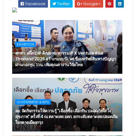
Facebook
Twitter
Google+
EXHIBITION
สกสว. ผนึก DIP คิกออฟมหกรรม IP X Venture Rise
Thailand 2026 สร้างระบบนิเวศเชื่อมทรัพย์สินทางปัญญา
ผ่านกองทุน ววน. เพิ่มคุณค่างานวิจัยไทย
GOVERNMENT & NPO
อย. จัดกิจกรรมให้ความรู้ "เลือกซื้อ เลือกกิน ปลอดภัยใส่ใจ
สุขภาพ" ครั้งที่ 4 ณ ตลาดสด อตก. ยกระดับตลาดสดปลอดภัย
ใจกลางเมืองกรุง