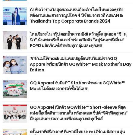
กัลฟ์ คว้ารางวัลสุดยอดแบรนด์องค์กรไทยในหมวดธุรกิจ
พลังงานและสาธารณูปโภค 4 ปีซ้อน จากเวที ASEAN &
Thailand’s Top Corporate Brands 2024
ไทยเจียระไน กรุ๊ป ตอกย้ำความปัง!! คว้าคู่จิ้นสุดฮอต “ซี-นุ
นิว” นั่งแท่นพรีเซ็นเตอร์ พร้อมเปิดตัว “สบู่รังนกพรีเมี่ยม”
POYD ผลิตภัณฑ์สำหรับทุกกลุ่มและทุกเพศ
#รักแม่ให้maskแม่ แคมเปญต้อนรับวันแม่จาก GQ
Apparel พร้อมเปิดตัว GQWhite™ Mask Mother's Day
Edition
GQ Apparel จับมือ PT Station จำหน่าย GQWhite™
Mask ไม่ต้องลงจากรถก็ซื้อได้เลย!
GQ Apparel เปิดตัว GQWhite™ Short-Sleeve ที่สุด
แห่งเสื้อเชิ้ตสีขาวแขนสั้น พร้อมคอนเซ็ปต์ “จีคิวฟิตทุกคน”
ดึงจุดเด่นการออกแบบเพื่อคนทุกเพศ ทุกไซส์
ครั้งแรกที่ศรีสะเกษ! ทีมชาติไทย ปะทะ เติร์กเมนิสถาน อุ่น