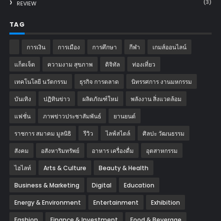
(3)
REVIEW
TAG
การเงิน
การเมือง
การศึกษา
กีฬา
เกมส์ออนไลน์
แก็ตเจ็ต
ความงาม สุขภาพ
ดิจิทัล
ท่องเที่ยว
เทคโนโลยี นวัตกรรม
ธุรกิจ การตลาด
นิทรรศการ งานมหกรรม
บันเทิง
ปฏิทินข่าว
ผลิตภัณฑ์ใหม่
พลังงาน สิ่งแวดล้อม
แฟชั่น
ภาพข่าวประชาสัมพันธ์
‎ยานยนต์‎
ราชการ สมาคม มูลนิธิ
รีวิว
ไลฟ์สไตล์
ศิลปะ วัฒนธรรม
สังคม
อสังหาริมทรัพย์
อาหาร เครื่องดื่ม
อุตสาหกรรม
ไฮไลท์
Arts & Culture
Beauty & Health
Business & Marketing
Digital
Education
Energy & Environment
Entertainment
Exhibition
Fashion
Finance & Investment
Food & Beverage