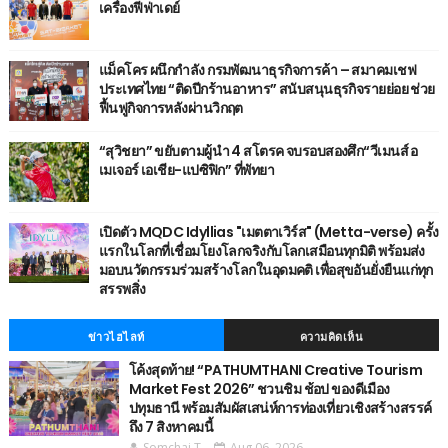
เครื่องฟีฟ่าเดย์
แม็คโคร ผนึกกำลัง กรมพัฒนาธุรกิจการค้า – สมาคมเชฟ
ประเทศไทย “ติดปีกร้านอาหาร” สนับสนุนธุรกิจรายย่อย ช่วย
ฟื้นฟูกิจการหลังผ่านวิกฤต
“สุวิชยา” ขยับตามผู้นำ 4 สโตรค จบรอบสองศึก“วีเมนส์ อ
เมเจอร์ เอเชีย-แปซิฟิก” ที่พัทยา
เปิดตัว MQDC Idyllias "เมตตาเวิร์ส" (Metta-verse) ครั้ง
แรกในโลกที่เชื่อมโยงโลกจริงกับโลกเสมือนทุกมิติ พร้อมส่ง
มอบนวัตกรรมร่วมสร้างโลกในอุดมคติ เพื่อสุขอันยั่งยืนแก่ทุก
สรรพสิ่ง
ข่าวไฮไลท์
ความคิดเห็น
โค้งสุดท้าย! “PATHUMTHANI Creative Tourism
Market Fest 2026” ชวนชิม ช้อป ของดีเมือง
ปทุมธานี พร้อมสัมผัสเสน่ห์การท่องเที่ยวเชิงสร้างสรรค์
ถึง 7 สิงหาคมนี้
Somchai T.
Aug 06, 2026