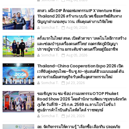
สกสว. ผนึก DIP คิกออฟมหกรรม IP X Venture Rise
Thailand 2026 สร้างระบบนิเวศเชื่อมทรัพย์สินทาง
ปัญญาผ่านกองทุน ววน. เพิ่มคุณค่างานวิจัยไทย
Somchai T.
Aug 06, 2026
ครั้งแรกในไทย! สจด. เปิดตัวสาขา ‘เทคโนโลยีการสร้าง
และซ่อมบำรุงเครื่องดนตรีไทย’ ​ถอดรหัสภูมิปัญญา
ปราชญ์ชาวบ้าน ยกระดับช่างดนตรีไทยสู่มืออาชีพ
Somchai T.
Aug 05, 2026
Thailand–China Cooperation Expo 2026 เปิด
เวทีจับคู่ลงทุนไทย–จีน ชู AI–หุ่นยนต์ฮิวแมนนอยด์ ดัน
ความร่วมมือเศรษฐกิจ รับคลื่นอุตสาหกรรมใหม่
Somchai T.
Jul 23, 2026
ขอเชิญขวน ชม ช้อป งานมหกรรม OTOP Phuket
Road Show 2026 โดยสำนักงานพัฒนาชุมชนจังหวัด
ภูเก็ต วันที่ 19 - 25 ก.ค. 2569 ณ.ลานโปรโมชั่น 1
ศูนย์การค้าโรบินสันไลฟ์สไตล์ ราชพฤกษ์
Somchai T.
Jul 20, 2026
อย. จัดกิจกรรมให้ความรู้ "เลือกซื้อ เลือกกิน ปลอดภัย