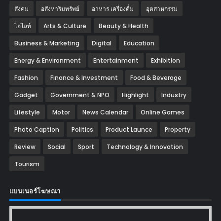
สังคม
อสังหาริมทรัพย์
อาหาร เครื่องดื่ม
อุตสาหกรรม
ไฮไลท์
Arts & Culture
Beauty & Health
Business & Marketing
Digital
Education
Energy & Environment
Entertainment
Exhibition
Fashion
Finance & Investment
Food & Beverage
Gadget
Government & NPO
Highlight
Industry
Lifestyle
Motor
News Calendar
Online Games
Photo Caption
Politics
Product Launce
Property
Review
Social
Sport
Technology & Innovation
Tourism
แบนเนอร์โฆษณา