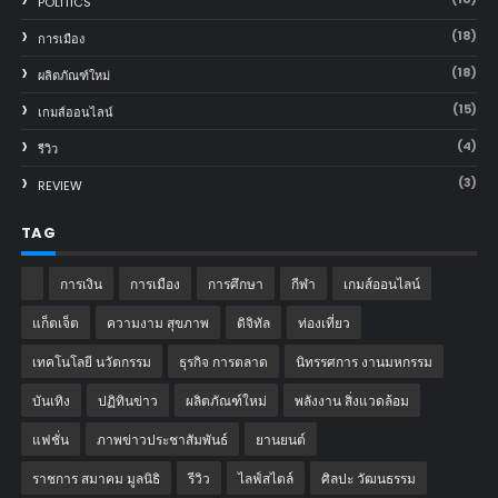
POLITICS
(18)
การเมือง
(18)
ผลิตภัณฑ์ใหม่
(15)
เกมส์ออนไลน์
(4)
รีวิว
(3)
REVIEW
TAG
การเงิน
การเมือง
การศึกษา
กีฬา
เกมส์ออนไลน์
แก็ตเจ็ต
ความงาม สุขภาพ
ดิจิทัล
ท่องเที่ยว
เทคโนโลยี นวัตกรรม
ธุรกิจ การตลาด
นิทรรศการ งานมหกรรม
บันเทิง
ปฏิทินข่าว
ผลิตภัณฑ์ใหม่
พลังงาน สิ่งแวดล้อม
แฟชั่น
ภาพข่าวประชาสัมพันธ์
‎ยานยนต์‎
ราชการ สมาคม มูลนิธิ
รีวิว
ไลฟ์สไตล์
ศิลปะ วัฒนธรรม