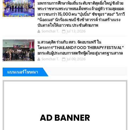
มหกรรมการศึกษาท้องถิ่นระดับชาติสุดยิ่งใหญ่ ชิงถ้วย
พระราชทานพระบาทสมเด็จพระเจ้าอยู่หัว รวมสุดยอด
เยาวชนกว่า 15,000 คน “บุ๋มบิ๋ม” ชัชชุอร “สอง” วิภาวี
“น้องเนย“ นักร้องแชมป์ ชิงช้าสวรรค์ ร่วมสร้างแรง
บันดาลใจให้เยาวชน ประชันศักยภาพ
Somchai T.
Jul 13, 2026
ม.สวนดุสิต ร่วมกับ สสว. จัดอบรมฟรี ใน
โครงการ“THAILAND FOOD THERAPY FESTIVAL”
ยกระดับผู้ประกอบการสตรีทฟู้ดไทย สู่มาตรฐานสากล
Somchai T.
Jul 09, 2026
แบนเนอร์โษษณา
AD BANNER