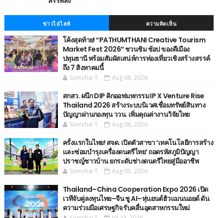
สรรพสิ่ง
ข่าวไฮไลท์
ความคิดเห็น
โค้งสุดท้าย! “PATHUMTHANI Creative Tourism
Market Fest 2026” ชวนชิม ช้อป ของดีเมือง
ปทุมธานี พร้อมสัมผัสเสน่ห์การท่องเที่ยวเชิงสร้างสรรค์
ถึง 7 สิงหาคมนี้
Somchai T.
Aug 06, 2026
สกสว. ผนึก DIP คิกออฟมหกรรม IP X Venture Rise
Thailand 2026 สร้างระบบนิเวศเชื่อมทรัพย์สินทาง
ปัญญาผ่านกองทุน ววน. เพิ่มคุณค่างานวิจัยไทย
Somchai T.
Aug 06, 2026
ครั้งแรกในไทย! สจด. เปิดตัวสาขา ‘เทคโนโลยีการสร้าง
และซ่อมบำรุงเครื่องดนตรีไทย’ ​ถอดรหัสภูมิปัญญา
ปราชญ์ชาวบ้าน ยกระดับช่างดนตรีไทยสู่มืออาชีพ
Somchai T.
Aug 05, 2026
Thailand–China Cooperation Expo 2026 เปิด
เวทีจับคู่ลงทุนไทย–จีน ชู AI–หุ่นยนต์ฮิวแมนนอยด์ ดัน
ความร่วมมือเศรษฐกิจ รับคลื่นอุตสาหกรรมใหม่
Somchai T.
Jul 23, 2026