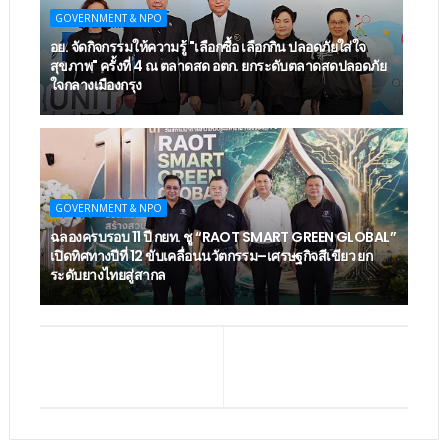
GOVERNMENT & NPO
อย. จัดกิจกรรมให้ความรู้ "เลือกซื้อ เลือกกิน ปลอดภัยใส่ใจ
สุขภาพ" ครั้งที่ 4 ณ ตลาดสด อตก. ยกระดับตลาดสดปลอดภัย
ใจกลางเมืองกรุง
GOVERNMENT & NPO
ฉลองครบรอบ 11 ปี กยท. ชู “RAOT SMART GREEN GLOBAL”
เปิดทิศทางปีที่ 12 ขับเคลื่อนนวัตกรรม–เศรษฐกิจสีเขียว ยก
ระดับยางไทยสู่สากล