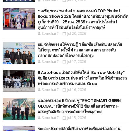
ขอเชิญขวน ชม ช้อป งานมหกรรม OTOP Phuket
Road Show 2026 โดยสำนักงานพัฒนาชุมชนจังหวัด
ภูเก็ต วันที่ 19 - 25 ก.ค. 2569 ณ.ลานโปรโมชั่น 1
ศูนย์การค้าโรบินสันไลฟ์สไตล์ ราชพฤกษ์
Somchai T.
Jul 20, 2026
อย. จัดกิจกรรมให้ความรู้ "เลือกซื้อ เลือกกิน ปลอดภัย
ใส่ใจสุขภาพ" ครั้งที่ 4 ณ ตลาดสด อตก. ยกระดับ
ตลาดสดปลอดภัยใจกลางเมืองกรุง
Somchai T.
Jul 17, 2026
B Autohaus เปิดตัวบริษัทใหม่ “Borrow Mobility”
จับมือ Grab Executive สร้างโอกาสใหม่ให้เจ้าของรถ
พร้อมยกระดับบริการผ่านแอป Grab
Somchai T.
Jul 16, 2026
ฉลองครบรอบ 11 ปี กยท. ชู “RAOT SMART GREEN
GLOBAL” เปิดทิศทางปีที่ 12 ขับเคลื่อนนวัตกรรม–
เศรษฐกิจสีเขียว ยกระดับยางไทยสู่สากล
Somchai T.
Jul 15, 2026
ระยอง ประกาศศักดิ์ศรีเจ้าภาพ! เตรียมพร้อมจัดงาน