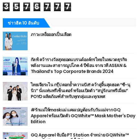
3
5
7
6
7
7
7
ข่าวฮิต 10 อันดับ
ภาวะเหงื่อออกเป็นเลือด
กัลฟ์ คว้ารางวัลสุดยอดแบรนด์องค์กรไทยในหมวดธุรกิจ
พลังงานและสาธารณูปโภค 4 ปีซ้อน จากเวที ASEAN &
Thailand’s Top Corporate Brands 2024
ไทยเจียระไน กรุ๊ป ตอกย้ำความปัง!! คว้าคู่จิ้นสุดฮอต “ซี-นุ
นิว” นั่งแท่นพรีเซ็นเตอร์ พร้อมเปิดตัว “สบู่รังนกพรีเมี่ยม”
POYD ผลิตภัณฑ์สำหรับทุกกลุ่มและทุกเพศ
#รักแม่ให้maskแม่ แคมเปญต้อนรับวันแม่จาก GQ
Apparel พร้อมเปิดตัว GQWhite™ Mask Mother's Day
Edition
GQ Apparel จับมือ PT Station จำหน่าย GQWhite™