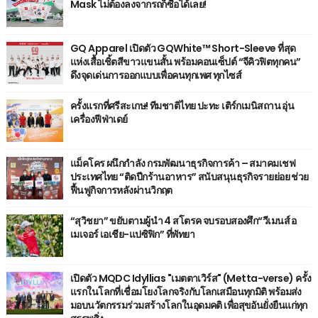
Mask ไม่ต้องลงจากรถก็ซื้อได้เลย!
GQ Apparel เปิดตัว GQWhite™ Short-Sleeve ที่สุด
แห่งเสื้อเชิ้ตสีขาวแขนสั้น พร้อมคอนเซ็ปต์ “จีคิวฟิตทุกคน”
ดึงจุดเด่นการออกแบบเพื่อคนทุกเพศ ทุกไซส์
ครั้งแรกที่ศรีสะเกษ! ทีมชาติไทย ปะทะ เติร์กเมนิสถาน อุ่น
เครื่องฟีฟ่าเดย์
แม็คโคร ผนึกกำลัง กรมพัฒนาธุรกิจการค้า – สมาคมเชฟ
ประเทศไทย “ติดปีกร้านอาหาร” สนับสนุนธุรกิจรายย่อย ช่วย
ฟื้นฟูกิจการหลังผ่านวิกฤต
“สุวิชยา” ขยับตามผู้นำ 4 สโตรค จบรอบสองศึก“วีเมนส์ อ
เมเจอร์ เอเชีย-แปซิฟิก” ที่พัทยา
เปิดตัว MQDC Idyllias "เมตตาเวิร์ส" (Metta-verse) ครั้ง
แรกในโลกที่เชื่อมโยงโลกจริงกับโลกเสมือนทุกมิติ พร้อมส่ง
มอบนวัตกรรมร่วมสร้างโลกในอุดมคติ เพื่อสุขอันยั่งยืนแก่ทุก