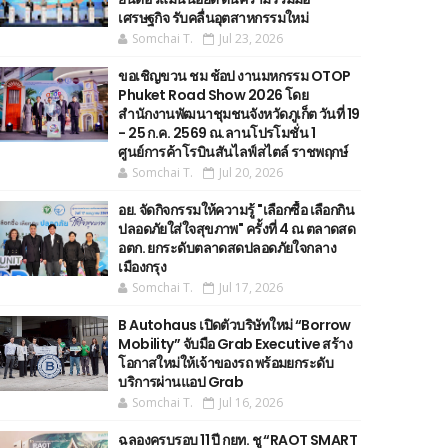
เศรษฐกิจ รับคลื่นอุตสาหกรรมใหม่
Somchai T.
Jul 23, 2026
ขอเชิญขวน ชม ช้อป งานมหกรรม OTOP
Phuket Road Show 2026 โดย
สำนักงานพัฒนาชุมชนจังหวัดภูเก็ต วันที่ 19
- 25 ก.ค. 2569 ณ.ลานโปรโมชั่น 1
ศูนย์การค้าโรบินสันไลฟ์สไตล์ ราชพฤกษ์
Somchai T.
Jul 20, 2026
อย. จัดกิจกรรมให้ความรู้ "เลือกซื้อ เลือกกิน
ปลอดภัยใส่ใจสุขภาพ" ครั้งที่ 4 ณ ตลาดสด
อตก. ยกระดับตลาดสดปลอดภัยใจกลาง
เมืองกรุง
Somchai T.
Jul 17, 2026
B Autohaus เปิดตัวบริษัทใหม่ “Borrow
Mobility” จับมือ Grab Executive สร้าง
โอกาสใหม่ให้เจ้าของรถ พร้อมยกระดับ
บริการผ่านแอป Grab
Somchai T.
Jul 16, 2026
ฉลองครบรอบ 11 ปี กยท. ชู “RAOT SMART