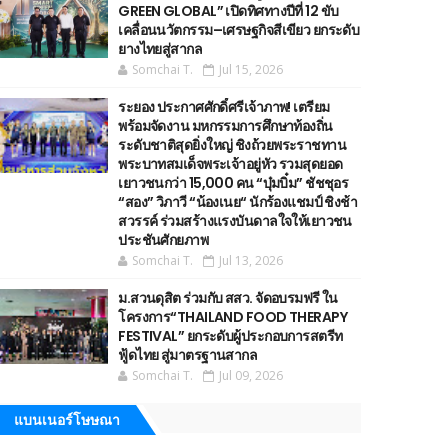
GREEN GLOBAL” เปิดทิศทางปีที่ 12 ขับ
เคลื่อนนวัตกรรม–เศรษฐกิจสีเขียว ยกระดับ
ยางไทยสู่สากล
Somchai T.
Jul 15, 2026
ระยอง ประกาศศักดิ์ศรีเจ้าภาพ! เตรียม
พร้อมจัดงาน มหกรรมการศึกษาท้องถิ่น
ระดับชาติสุดยิ่งใหญ่ ชิงถ้วยพระราชทาน
พระบาทสมเด็จพระเจ้าอยู่หัว รวมสุดยอด
เยาวชนกว่า 15,000 คน “บุ๋มบิ๋ม” ชัชชุอร
“สอง” วิภาวี “น้องเนย“ นักร้องแชมป์ ชิงช้า
สวรรค์ ร่วมสร้างแรงบันดาลใจให้เยาวชน
ประชันศักยภาพ
Somchai T.
Jul 13, 2026
ม.สวนดุสิต ร่วมกับ สสว. จัดอบรมฟรี ใน
โครงการ“THAILAND FOOD THERAPY
FESTIVAL” ยกระดับผู้ประกอบการสตรีท
ฟู้ดไทย สู่มาตรฐานสากล
Somchai T.
Jul 09, 2026
แบนเนอร์โษษณา