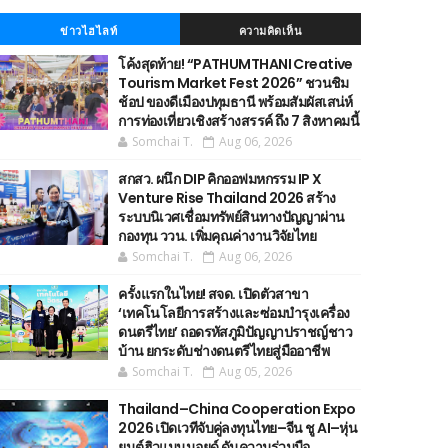
ข่าวไฮไลท์
ความคิดเห็น
โค้งสุดท้าย! “PATHUMTHANI Creative
Tourism Market Fest 2026” ชวนชิม
ช้อป ของดีเมืองปทุมธานี พร้อมสัมผัสเสน่ห์
การท่องเที่ยวเชิงสร้างสรรค์ ถึง 7 สิงหาคมนี้
Somchai T.
Aug 06, 2026
สกสว. ผนึก DIP คิกออฟมหกรรม IP X
Venture Rise Thailand 2026 สร้าง
ระบบนิเวศเชื่อมทรัพย์สินทางปัญญาผ่าน
กองทุน ววน. เพิ่มคุณค่างานวิจัยไทย
Somchai T.
Aug 06, 2026
ครั้งแรกในไทย! สจด. เปิดตัวสาขา
‘เทคโนโลยีการสร้างและซ่อมบำรุงเครื่อง
ดนตรีไทย’ ​ถอดรหัสภูมิปัญญาปราชญ์ชาว
บ้าน ยกระดับช่างดนตรีไทยสู่มืออาชีพ
Somchai T.
Aug 05, 2026
Thailand–China Cooperation Expo
2026 เปิดเวทีจับคู่ลงทุนไทย–จีน ชู AI–หุ่น
ยนต์ฮิวแมนนอยด์ ดันความร่วมมือ