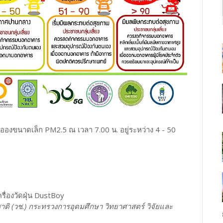
อองขนาดเล็ก PM2.5 ณ เวลา 7.00 น. อยู่ระหว่าง 4 - 50
รื่องวัดฝุ่น DustBoy
าติ (วช.) กระทรวงการอุดมศึกษา วิทยาศาสตร์ วิจัยและ