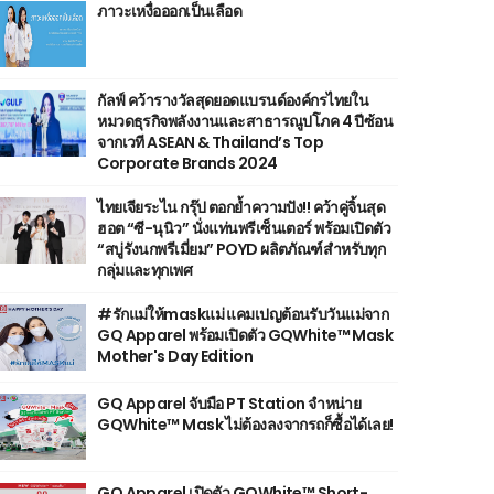
ภาวะเหงื่อออกเป็นเลือด
กัลฟ์ คว้ารางวัลสุดยอดแบรนด์องค์กรไทยใน
หมวดธุรกิจพลังงานและสาธารณูปโภค 4 ปีซ้อน
จากเวที ASEAN & Thailand’s Top
Corporate Brands 2024
ไทยเจียระไน กรุ๊ป ตอกย้ำความปัง!! คว้าคู่จิ้นสุด
ฮอต “ซี-นุนิว” นั่งแท่นพรีเซ็นเตอร์ พร้อมเปิดตัว
“สบู่รังนกพรีเมี่ยม” POYD ผลิตภัณฑ์สำหรับทุก
กลุ่มและทุกเพศ
#รักแม่ให้maskแม่ แคมเปญต้อนรับวันแม่จาก
GQ Apparel พร้อมเปิดตัว GQWhite™ Mask
Mother's Day Edition
GQ Apparel จับมือ PT Station จำหน่าย
GQWhite™ Mask ไม่ต้องลงจากรถก็ซื้อได้เลย!
GQ Apparel เปิดตัว GQWhite™ Short-