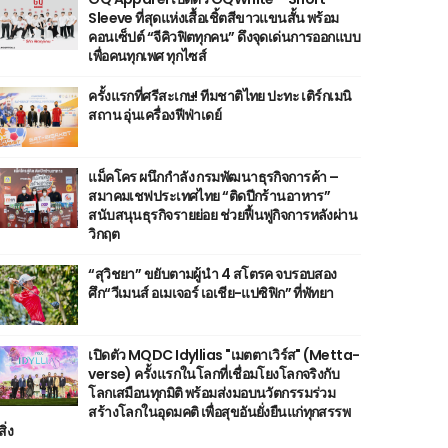
Sleeve ที่สุดแห่งเสื้อเชิ้ตสีขาวแขนสั้น พร้อม
คอนเซ็ปต์ “จีคิวฟิตทุกคน” ดึงจุดเด่นการออกแบบ
เพื่อคนทุกเพศ ทุกไซส์
ครั้งแรกที่ศรีสะเกษ! ทีมชาติไทย ปะทะ เติร์กเมนิ
สถาน อุ่นเครื่องฟีฟ่าเดย์
แม็คโคร ผนึกกำลัง กรมพัฒนาธุรกิจการค้า –
สมาคมเชฟประเทศไทย “ติดปีกร้านอาหาร”
สนับสนุนธุรกิจรายย่อย ช่วยฟื้นฟูกิจการหลังผ่าน
วิกฤต
“สุวิชยา” ขยับตามผู้นำ 4 สโตรค จบรอบสอง
ศึก“วีเมนส์ อเมเจอร์ เอเชีย-แปซิฟิก” ที่พัทยา
เปิดตัว MQDC Idyllias "เมตตาเวิร์ส" (Metta-
verse) ครั้งแรกในโลกที่เชื่อมโยงโลกจริงกับ
โลกเสมือนทุกมิติ พร้อมส่งมอบนวัตกรรมร่วม
สร้างโลกในอุดมคติ เพื่อสุขอันยั่งยืนแก่ทุกสรรพ
สิ่ง