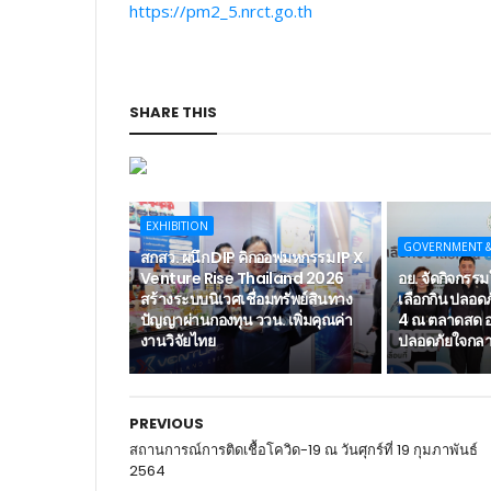
https://pm2_5.nrct.go.th
SHARE THIS
EXHIBITION
GOVERNMENT 
สกสว. ผนึก DIP คิกออฟมหกรรม IP X
Venture Rise Thailand 2026
อย. จัดกิจกรรมใ
สร้างระบบนิเวศเชื่อมทรัพย์สินทาง
เลือกกิน ปลอดภั
ปัญญาผ่านกองทุน ววน. เพิ่มคุณค่า
4 ณ ตลาดสด อ
งานวิจัยไทย
ปลอดภัยใจกลาง
PREVIOUS
สถานการณ์การติดเชื้อโควิด-19 ณ วันศุกร์ที่ 19 กุมภาพันธ์
2564