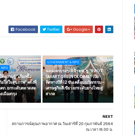
Facebook
Twitter
Google+
GOVERNMENT & NPO
& NPO
ฉลองครบรอบ 11 ปี กยท. ชู “RAOT
ห้ความรู้ "เลือกซื้อ
SMART GREEN GLOBAL” เปิด
ยใส่ใจสุขภาพ" ครั้งที่
ทิศทางปีที่ 12 ขับเคลื่อนนวัตกรรม–
ตก. ยกระดับตลาดสด
เศรษฐกิจสีเขียว ยกระดับยางไทยสู่
เมืองกรุง
สากล
NEXT
สถานการณ์คุณภาพอากาศ ณ วันเสาร์ที่ 20 กุมภาพันธ์ 2564
ณ เวลา 16.00 น.