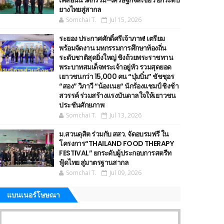
เคลื่อนนวัตกรรม–เศรษฐกิจสีเขียว ยกระดับ
ยางไทยสู่สากล
Somchai T.
Jul 15, 2026
ระยอง ประกาศศักดิ์ศรีเจ้าภาพ! เตรียม
พร้อมจัดงาน มหกรรมการศึกษาท้องถิ่น
ระดับชาติสุดยิ่งใหญ่ ชิงถ้วยพระราชทาน
พระบาทสมเด็จพระเจ้าอยู่หัว รวมสุดยอด
เยาวชนกว่า 15,000 คน “บุ๋มบิ๋ม” ชัชชุอร
“สอง” วิภาวี “น้องเนย“ นักร้องแชมป์ ชิงช้า
สวรรค์ ร่วมสร้างแรงบันดาลใจให้เยาวชน
ประชันศักยภาพ
Somchai T.
Jul 13, 2026
ม.สวนดุสิต ร่วมกับ สสว. จัดอบรมฟรี ใน
โครงการ“THAILAND FOOD THERAPY
FESTIVAL” ยกระดับผู้ประกอบการสตรีท
ฟู้ดไทย สู่มาตรฐานสากล
Somchai T.
Jul 09, 2026
แบนเนอร์โษษณา