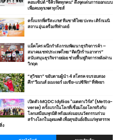
คอนเซ็ปต์ “จีคิวฟิตทุกคน” ดึงจุดเด่นการออกแบบ
เพื่อคนทุกเพศ ทุกไซส์
ครั้งแรกที่ศรีสะเกษ! ทีมชาติไทย ปะทะ เติร์กเมนิ
สถาน อุ่นเครื่องฟีฟ่าเดย์
แม็คโคร ผนึกกำลัง กรมพัฒนาธุรกิจการค้า –
สมาคมเชฟประเทศไทย “ติดปีกร้านอาหาร”
สนับสนุนธุรกิจรายย่อย ช่วยฟื้นฟูกิจการหลังผ่าน
วิกฤต
“สุวิชยา” ขยับตามผู้นำ 4 สโตรค จบรอบสอง
ศึก“วีเมนส์ อเมเจอร์ เอเชีย-แปซิฟิก” ที่พัทยา
เปิดตัว MQDC Idyllias "เมตตาเวิร์ส" (Metta-
verse) ครั้งแรกในโลกที่เชื่อมโยงโลกจริงกับ
โลกเสมือนทุกมิติ พร้อมส่งมอบนวัตกรรมร่วม
สร้างโลกในอุดมคติ เพื่อสุขอันยั่งยืนแก่ทุกสรรพ
สิ่ง