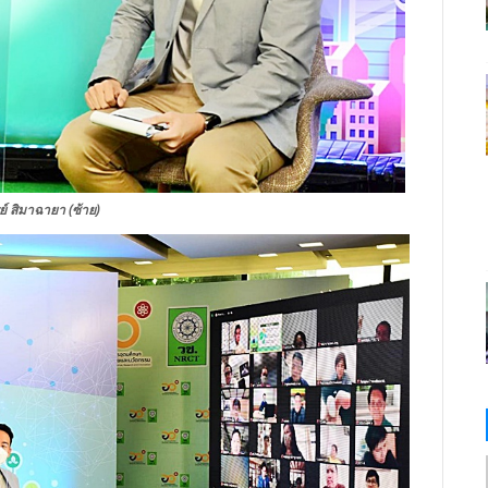
รย์ สิมาฉายา
(ซ้าย)