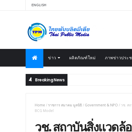
ENGLISH
ข่าว
ผลิตภัณฑ์ใหม่
ภาพข่าวประชา
Breaking News
Home
/
ราชการ สมาคม มูลนิธิ
/
Government & NPO
/
วช. สถ
BCG Model
วช. สถาบันสิ่งแวดล้