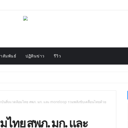
สัมพันธ์
ปฏิทินข่าว
รีวิว
าบันสิ่งแวดล้อมไทย สพภ. มก. และ moreloop รวมพลังขับเคลื่อนไทยด้วย
อมไทย สพภ. มก. และ