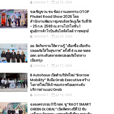
Somchai T.
Jul 23, 2026
ขอเชิญขวน ชม ช้อป งานมหกรรม OTOP
Phuket Road Show 2026 โดย
สำนักงานพัฒนาชุมชนจังหวัดภูเก็ต วันที่ 19
- 25 ก.ค. 2569 ณ.ลานโปรโมชั่น 1
ศูนย์การค้าโรบินสันไลฟ์สไตล์ ราชพฤกษ์
Somchai T.
Jul 20, 2026
อย. จัดกิจกรรมให้ความรู้ "เลือกซื้อ เลือกกิน
ปลอดภัยใส่ใจสุขภาพ" ครั้งที่ 4 ณ ตลาดสด
อตก. ยกระดับตลาดสดปลอดภัยใจกลาง
เมืองกรุง
Somchai T.
Jul 17, 2026
B Autohaus เปิดตัวบริษัทใหม่ “Borrow
Mobility” จับมือ Grab Executive สร้าง
โอกาสใหม่ให้เจ้าของรถ พร้อมยกระดับ
บริการผ่านแอป Grab
Somchai T.
Jul 16, 2026
ฉลองครบรอบ 11 ปี กยท. ชู “RAOT SMART
GREEN GLOBAL” เปิดทิศทางปีที่ 12 ขับ