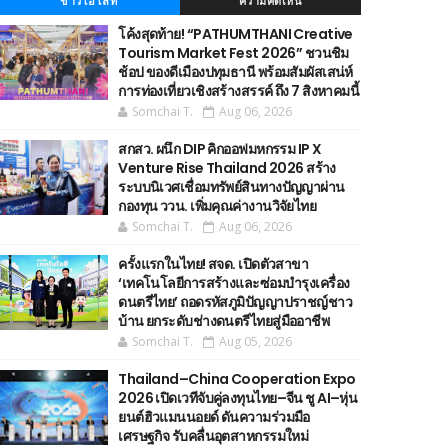
ข่าวไฮไลท์
ความคิดเห็น
โค้งสุดท้าย! “PATHUMTHANI Creative
Tourism Market Fest 2026” ชวนชิม
ช้อป ของดีเมืองปทุมธานี พร้อมสัมผัสเสน่ห์
การท่องเที่ยวเชิงสร้างสรรค์ ถึง 7 สิงหาคมนี้
Somchai T.
Aug 06, 2026
สกสว. ผนึก DIP คิกออฟมหกรรม IP X
Venture Rise Thailand 2026 สร้าง
ระบบนิเวศเชื่อมทรัพย์สินทางปัญญาผ่าน
กองทุน ววน. เพิ่มคุณค่างานวิจัยไทย
Somchai T.
Aug 06, 2026
ครั้งแรกในไทย! สจด. เปิดตัวสาขา
‘เทคโนโลยีการสร้างและซ่อมบำรุงเครื่อง
ดนตรีไทย’ ​ถอดรหัสภูมิปัญญาปราชญ์ชาว
บ้าน ยกระดับช่างดนตรีไทยสู่มืออาชีพ
Somchai T.
Aug 05, 2026
Thailand–China Cooperation Expo
2026 เปิดเวทีจับคู่ลงทุนไทย–จีน ชู AI–หุ่น
ยนต์ฮิวแมนนอยด์ ดันความร่วมมือ
เศรษฐกิจ รับคลื่นอุตสาหกรรมใหม่