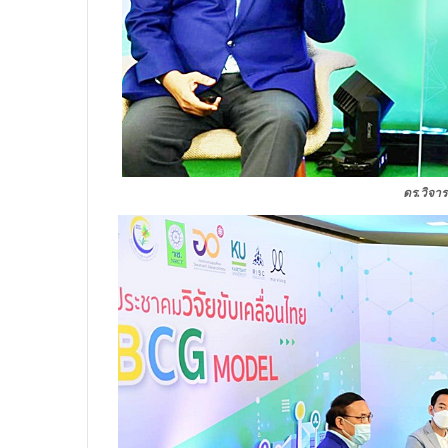
ดร.วิจา