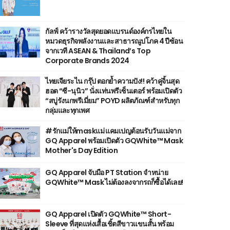
กัลฟ์ คว้ารางวัลสุดยอดแบรนด์องค์กรไทยใน
หมวดธุรกิจพลังงานและสาธารณูปโภค 4 ปีซ้อน
จากเวที ASEAN & Thailand’s Top
Corporate Brands 2024
ไทยเจียระไน กรุ๊ป ตอกย้ำความปัง!! คว้าคู่จิ้นสุด
ฮอต “ซี-นุนิว” นั่งแท่นพรีเซ็นเตอร์ พร้อมเปิดตัว
“สบู่รังนกพรีเมี่ยม” POYD ผลิตภัณฑ์สำหรับทุก
กลุ่มและทุกเพศ
#รักแม่ให้maskแม่ แคมเปญต้อนรับวันแม่จาก
GQ Apparel พร้อมเปิดตัว GQWhite™ Mask
Mother's Day Edition
GQ Apparel จับมือ PT Station จำหน่าย
GQWhite™ Mask ไม่ต้องลงจากรถก็ซื้อได้เลย!
GQ Apparel เปิดตัว GQWhite™ Short-
Sleeve ที่สุดแห่งเสื้อเชิ้ตสีขาวแขนสั้น พร้อม