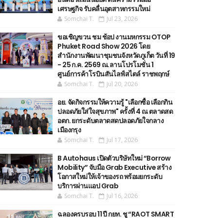
เศรษฐกิจ รับคลื่นอุตสาหกรรมใหม่
Somchai T.
Jul 23, 2026
ขอเชิญขวน ชม ช้อป งานมหกรรม OTOP
Phuket Road Show 2026 โดย
สำนักงานพัฒนาชุมชนจังหวัดภูเก็ต วันที่ 19
- 25 ก.ค. 2569 ณ.ลานโปรโมชั่น 1
ศูนย์การค้าโรบินสันไลฟ์สไตล์ ราชพฤกษ์
Somchai T.
Jul 20, 2026
อย. จัดกิจกรรมให้ความรู้ "เลือกซื้อ เลือกกิน
ปลอดภัยใส่ใจสุขภาพ" ครั้งที่ 4 ณ ตลาดสด
อตก. ยกระดับตลาดสดปลอดภัยใจกลาง
เมืองกรุง
Somchai T.
Jul 17, 2026
B Autohaus เปิดตัวบริษัทใหม่ “Borrow
Mobility” จับมือ Grab Executive สร้าง
โอกาสใหม่ให้เจ้าของรถ พร้อมยกระดับ
บริการผ่านแอป Grab
Somchai T.
Jul 16, 2026
ฉลองครบรอบ 11 ปี กยท. ชู “RAOT SMART