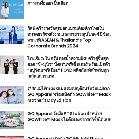
ภาวะเหงื่อออกเป็นเลือด
กัลฟ์ คว้ารางวัลสุดยอดแบรนด์องค์กรไทยใน
หมวดธุรกิจพลังงานและสาธารณูปโภค 4 ปีซ้อน
จากเวที ASEAN & Thailand’s Top
Corporate Brands 2024
ไทยเจียระไน กรุ๊ป ตอกย้ำความปัง!! คว้าคู่จิ้นสุด
ฮอต “ซี-นุนิว” นั่งแท่นพรีเซ็นเตอร์ พร้อมเปิดตัว
“สบู่รังนกพรีเมี่ยม” POYD ผลิตภัณฑ์สำหรับทุก
กลุ่มและทุกเพศ
#รักแม่ให้maskแม่ แคมเปญต้อนรับวันแม่จาก
GQ Apparel พร้อมเปิดตัว GQWhite™ Mask
Mother's Day Edition
GQ Apparel จับมือ PT Station จำหน่าย
GQWhite™ Mask ไม่ต้องลงจากรถก็ซื้อได้เลย!
GQ Apparel เปิดตัว GQWhite™ Short-