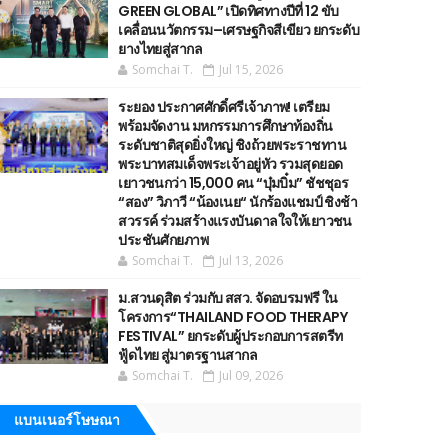
GREEN GLOBAL” เปิดทิศทางปีที่ 12 ขับ
เคลื่อนนวัตกรรม–เศรษฐกิจสีเขียว ยกระดับ
ยางไทยสู่สากล
Somchai T.
Jul 15, 2026
ระยอง ประกาศศักดิ์ศรีเจ้าภาพ! เตรียม
พร้อมจัดงาน มหกรรมการศึกษาท้องถิ่น
ระดับชาติสุดยิ่งใหญ่ ชิงถ้วยพระราชทาน
พระบาทสมเด็จพระเจ้าอยู่หัว รวมสุดยอด
เยาวชนกว่า 15,000 คน “บุ๋มบิ๋ม” ชัชชุอร
“สอง” วิภาวี “น้องเนย“ นักร้องแชมป์ ชิงช้า
สวรรค์ ร่วมสร้างแรงบันดาลใจให้เยาวชน
ประชันศักยภาพ
Somchai T.
Jul 13, 2026
ม.สวนดุสิต ร่วมกับ สสว. จัดอบรมฟรี ใน
โครงการ“THAILAND FOOD THERAPY
FESTIVAL” ยกระดับผู้ประกอบการสตรีท
ฟู้ดไทย สู่มาตรฐานสากล
Somchai T.
Jul 09, 2026
แบนเนอร์โษษณา