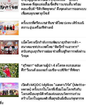
Sleeve ที่สุดแห่งเสื้อเชิ้ตสีขาวแขนสั้น พร้อม
คอนเซ็ปต์ “จีคิวฟิตทุกคน” ดึงจุดเด่นการออกแบบ
เพื่อคนทุกเพศ ทุกไซส์
ครั้งแรกที่ศรีสะเกษ! ทีมชาติไทย ปะทะ เติร์กเมนิ
สถาน อุ่นเครื่องฟีฟ่าเดย์
แม็คโคร ผนึกกำลัง กรมพัฒนาธุรกิจการค้า –
สมาคมเชฟประเทศไทย “ติดปีกร้านอาหาร”
สนับสนุนธุรกิจรายย่อย ช่วยฟื้นฟูกิจการหลังผ่าน
วิกฤต
“สุวิชยา” ขยับตามผู้นำ 4 สโตรค จบรอบสอง
ศึก“วีเมนส์ อเมเจอร์ เอเชีย-แปซิฟิก” ที่พัทยา
เปิดตัว MQDC Idyllias "เมตตาเวิร์ส" (Metta-
verse) ครั้งแรกในโลกที่เชื่อมโยงโลกจริงกับ
โลกเสมือนทุกมิติ พร้อมส่งมอบนวัตกรรมร่วม
สร้างโลกในอุดมคติ เพื่อสุขอันยั่งยืนแก่ทุกสรรพ
สิ่ง