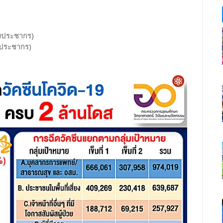
งประชากร)
งประชากร)