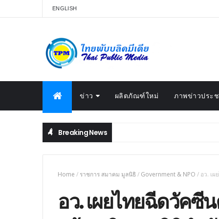
ENGLISH
ข่าว
ผลิตภัณฑ์ใหม่
ภาพข่าวประชา
Breaking News
Home
/
ราชการ สมาคม มูลนิธิ
/
Government & NPO
/
อว. เผ
อว. เผยไทยฉีดวัคซีน