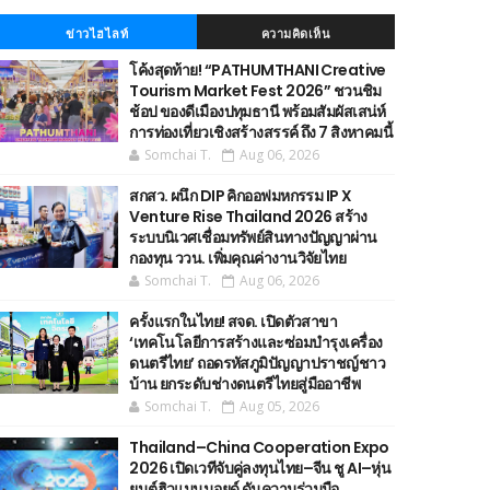
ข่าวไฮไลท์
ความคิดเห็น
โค้งสุดท้าย! “PATHUMTHANI Creative
Tourism Market Fest 2026” ชวนชิม
ช้อป ของดีเมืองปทุมธานี พร้อมสัมผัสเสน่ห์
การท่องเที่ยวเชิงสร้างสรรค์ ถึง 7 สิงหาคมนี้
Somchai T.
Aug 06, 2026
สกสว. ผนึก DIP คิกออฟมหกรรม IP X
Venture Rise Thailand 2026 สร้าง
ระบบนิเวศเชื่อมทรัพย์สินทางปัญญาผ่าน
กองทุน ววน. เพิ่มคุณค่างานวิจัยไทย
Somchai T.
Aug 06, 2026
ครั้งแรกในไทย! สจด. เปิดตัวสาขา
‘เทคโนโลยีการสร้างและซ่อมบำรุงเครื่อง
ดนตรีไทย’ ​ถอดรหัสภูมิปัญญาปราชญ์ชาว
บ้าน ยกระดับช่างดนตรีไทยสู่มืออาชีพ
Somchai T.
Aug 05, 2026
Thailand–China Cooperation Expo
2026 เปิดเวทีจับคู่ลงทุนไทย–จีน ชู AI–หุ่น
ยนต์ฮิวแมนนอยด์ ดันความร่วมมือ