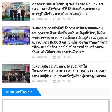
ฉลองครบรอบ 11 ปี กยท. ชู “RAOT SMART GREEN
GLOBAL” เปิดทิศทางปีที่ 12 ขับเคลื่อนนวัตกรรม–
เศรษฐกิจสีเขียว ยกระดับยางไทยสู่สากล
Somchai T.
Jul 15, 2026
ระยอง ประกาศศักดิ์ศรีเจ้าภาพ! เตรียมพร้อมจัดงาน
มหกรรมการศึกษาท้องถิ่นระดับชาติสุดยิ่งใหญ่ ชิงถ้วย
พระราชทานพระบาทสมเด็จพระเจ้าอยู่หัว รวมสุดยอด
เยาวชนกว่า 15,000 คน “บุ๋มบิ๋ม” ชัชชุอร “สอง” วิภาวี
“น้องเนย“ นักร้องแชมป์ ชิงช้าสวรรค์ ร่วมสร้างแรง
บันดาลใจให้เยาวชน ประชันศักยภาพ
Somchai T.
Jul 13, 2026
ม.สวนดุสิต ร่วมกับ สสว. จัดอบรมฟรี ใน
โครงการ“THAILAND FOOD THERAPY FESTIVAL”
ยกระดับผู้ประกอบการสตรีทฟู้ดไทย สู่มาตรฐานสากล
Somchai T.
Jul 09, 2026
แบนเนอร์โษษณา