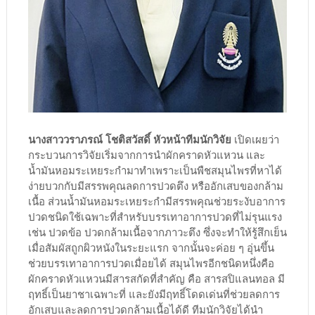
นางสาววราภรณ์ โชติสวัสดิ์ หัวหน้าทีมนักวิจัย
เปิดเผยว่า
กระบวนการวิจัยเริ่มจากการนำผักคราดหัวแหวน และ
น้ำมันหอมระเหยระกำมาทำเพราะเป็นพืชสมุนไพรที่หาได้
ง่ายบวกกับมีสรรพคุณลดการปวดตึง หรืออักเสบของกล้าม
เนื้อ ส่วนน้ำมันหอมระเหยระกำมีสรรพคุณช่วยระงับอาการ
ปวดชนิดใช้เฉพาะที่สำหรับบรรเทาอาการปวดที่ไม่รุนแรง
เช่น ปวดข้อ ปวดกล้ามเนื้อจากภาวะตึง ซึ่งจะทำให้รู้สึกเย็น
เมื่อสัมผัสถูกผิวหนังในระยะแรก จากนั้นจะค่อย ๆ อุ่นขึ้น
ช่วยบรรเทาอาการปวดเมื่อยได้ สมุนไพรอีกชนิดหนึ่งคือ
ผักคราดหัวแหวนมีสารสกัดที่สำคัญ คือ สารสปิแลนทอล มี
ฤทธิ์เป็นยาชาเฉพาะที่ และยังมีฤทธิ์โดดเด่นที่ช่วยลดการ
อักเสบและลดการปวดกล้ามเนื้อได้ดี ทีมนักวิจัยได้นำ