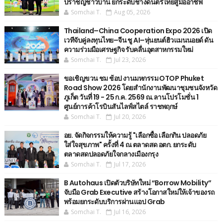
ปราชญ์ชาวบ้าน ยกระดับช่างดนตรีไทยสู่มืออาชีพ
Somchai T.
Aug 05, 2026
Thailand–China Cooperation Expo 2026 เปิด
เวทีจับคู่ลงทุนไทย–จีน ชู AI–หุ่นยนต์ฮิวแมนนอยด์ ดัน
ความร่วมมือเศรษฐกิจ รับคลื่นอุตสาหกรรมใหม่
Somchai T.
Jul 23, 2026
ขอเชิญขวน ชม ช้อป งานมหกรรม OTOP Phuket
Road Show 2026 โดยสำนักงานพัฒนาชุมชนจังหวัด
ภูเก็ต วันที่ 19 - 25 ก.ค. 2569 ณ.ลานโปรโมชั่น 1
ศูนย์การค้าโรบินสันไลฟ์สไตล์ ราชพฤกษ์
Somchai T.
Jul 20, 2026
อย. จัดกิจกรรมให้ความรู้ "เลือกซื้อ เลือกกิน ปลอดภัย
ใส่ใจสุขภาพ" ครั้งที่ 4 ณ ตลาดสด อตก. ยกระดับ
ตลาดสดปลอดภัยใจกลางเมืองกรุง
Somchai T.
Jul 17, 2026
B Autohaus เปิดตัวบริษัทใหม่ “Borrow Mobility”
จับมือ Grab Executive สร้างโอกาสใหม่ให้เจ้าของรถ
พร้อมยกระดับบริการผ่านแอป Grab
Somchai T.
Jul 16, 2026