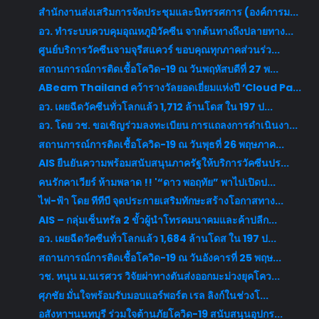
สำนักงานส่งเสริมการจัดประชุมและนิทรรศการ (องค์การม...
อว. ทำระบบควบคุมอุณหภูมิวัคซีน จากต้นทางถึงปลายทาง...
ศูนย์บริการวัคซีนจามจุรีสแควร์ ขอบคุณทุกภาคส่วนร่ว...
สถานการณ์การติดเชื้อโควิด-19 ณ วันพฤหัสบดีที่ 27 พ...
ABeam Thailand คว้ารางวัลยอดเยี่ยมแห่งปี ‘Cloud Pa...
อว. เผยฉีดวัคซีนทั่วโลกแล้ว 1,712 ล้านโดส ใน 197 ป...
อว. โดย วช. ขอเชิญร่วมลงทะเบียน การแถลงการดำเนินงา...
สถานการณ์การติดเชื้อโควิด-19 ณ วันพุธที่ 26 พฤษภาค...
AIS ยืนยันความพร้อมสนับสนุนภาครัฐให้บริการวัคซีนปร...
คนรักคาเวียร์ ห้ามพลาด !! '“ดาว พอฤทัย” พาไปเปิดป...
ไฟ-ฟ้า โดย ทีทีบี จุดประกายเสริมทักษะสร้างโอกาสทาง...
AIS – กลุ่มเซ็นทรัล 2 ขั้วผู้นำโทรคมนาคมและค้าปลีก...
อว. เผยฉีดวัคซีนทั่วโลกแล้ว 1,684 ล้านโดส ใน 197 ป...
สถานการณ์การติดเชื้อโควิด-19 ณ วันอังคารที่ 25 พฤษ...
วช. หนุน ม.นเรศวร วิจัยผ่าทางตันส่งออกมะม่วงยุคโคว...
ศุภชัย มั่นใจพร้อมรับมอบแอร์พอร์ต เรล ลิงก์ในช่วงโ...
อสังหาฯนนทบุรี ร่วมใจต้านภัยโควิด-19 สนับสนุนอุปกร...