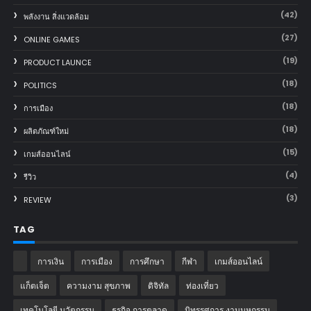
(42)
พลังงาน สิ่งแวดล้อม
(27)
ONLINE GAMES
(19)
PRODUCT LAUNCE
(18)
POLITICS
(18)
การเมือง
(18)
ผลิตภัณฑ์ใหม่
(15)
เกมส์ออนไลน์
(4)
รีวิว
(3)
REVIEW
TAG
การเงิน
การเมือง
การศึกษา
กีฬา
เกมส์ออนไลน์
แก็ตเจ็ต
ความงาม สุขภาพ
ดิจิทัล
ท่องเที่ยว
เทคโนโลยี นวัตกรรม
ธุรกิจ การตลาด
นิทรรศการ งานมหกรรม