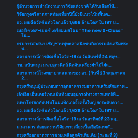
ผู้อำนวยการสำนักงานการวิจัยแห่งชาติ ได้รับเลือกให้...
วิจัยกรุงศรีคาดภาคท่องเที่ยวปีนี้ยังมีแนวโน้มฟื้นต...
อว. เผยฉีดวัคซีนทั่วโลกแล้ว 1,656 ล้านโดส ใน 197 ป...
เมอร์เซเดส-เบนซ์ เตรียมเผยโฉม “The new S-Class”
ใน...
กรมการศาสนา เชิญชวนพุทธศาสนิกชนกิจกรรมส่งเสริมพระ
พ...
สถานการณ์การติดเชื้อโควิด-19 ณ วันจันทร์ที่ 24 พฤษ...
วช. สนับสนุน มรภ.อุตรดิตถ์ คิดค้นเครื่องผ่าไม้ไผ่แ...
สถานการณ์โรงพยาบาลสนามของ อว. (วันที่ 23 พฤษภาคม
2...
กรุงศรีหนุนผู้ประกอบการอุตสาหกรรมอาหารเสริมศักยภาพ...
เลิฟอิส เอ็นเตอร์เทนเม้นท์ มอบอุปกรณ์ทางการแพทย์ที...
เบทาโกรยกทัพปรับโฉมแพ็กเกจจิ้งครั้งใหญ่ ยกระดับควา...
อว. เผยฉีดวัคซีนทั่วโลกแล้ว 1,635 ล้านโดส ใน 197 ป...
สถานการณ์การติดเชื้อโควิด-19 ณ วันอาทิตย์ที่ 23 พฤ...
ม.นเรศวร ต่อยอดงานวิจัยเพาะเลี้ยงเนื้อเยื่ออินทผลั...
กรุงศรีออกมาตรการช่วยเหลือลูกค้าเพิ่มเติม (ระยะที่ 3)