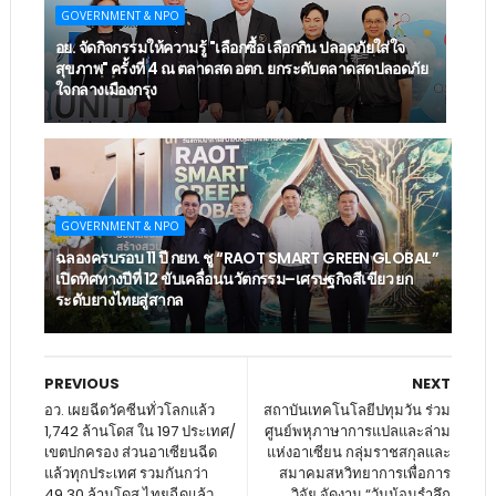
GOVERNMENT & NPO
อย. จัดกิจกรรมให้ความรู้ "เลือกซื้อ เลือกกิน ปลอดภัยใส่ใจ
สุขภาพ" ครั้งที่ 4 ณ ตลาดสด อตก. ยกระดับตลาดสดปลอดภัย
ใจกลางเมืองกรุง
GOVERNMENT & NPO
ฉลองครบรอบ 11 ปี กยท. ชู “RAOT SMART GREEN GLOBAL”
เปิดทิศทางปีที่ 12 ขับเคลื่อนนวัตกรรม–เศรษฐกิจสีเขียว ยก
ระดับยางไทยสู่สากล
PREVIOUS
NEXT
อว. เผยฉีดวัคซีนทั่วโลกแล้ว
สถาบันเทคโนโลยีปทุมวัน ร่วม
1,742 ล้านโดส ใน 197 ประเทศ/
ศูนย์พหุภาษาการแปลและล่าม
เขตปกครอง ส่วนอาเซียนฉีด
แห่งอาเซียน กลุ่มราชสกุลและ
แล้วทุกประเทศ รวมกันกว่า
สมาคมสหวิทยาการเพื่อการ
49.30 ล้านโดส ไทยฉีดแล้ว
วิจัย จัดงาน “วันน้อมรำลึก