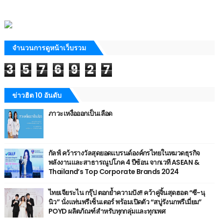
จำนวนการดูหน้าเว็บรวม
3
5
7
6
9
2
7
ข่าวฮิต 10 อันดับ
ภาวะเหงื่อออกเป็นเลือด
กัลฟ์ คว้ารางวัลสุดยอดแบรนด์องค์กรไทยในหมวดธุรกิจ
พลังงานและสาธารณูปโภค 4 ปีซ้อน จากเวที ASEAN &
Thailand’s Top Corporate Brands 2024
ไทยเจียระไน กรุ๊ป ตอกย้ำความปัง!! คว้าคู่จิ้นสุดฮอต “ซี-นุ
นิว” นั่งแท่นพรีเซ็นเตอร์ พร้อมเปิดตัว “สบู่รังนกพรีเมี่ยม”
POYD ผลิตภัณฑ์สำหรับทุกกลุ่มและทุกเพศ