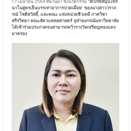
17 เมษายน 2564 ที่ผ่านมา ซึ่งนวัตกรรม “
สเปรย์สมุนไพร
นาโนสูตรเย็นบรรเทาอาการปวดเมื่อย
”
ของนางสาววราภ
รณ์ โชติสวัสดิ์, และคณะ แห่งหน่วยชีวเคมี ภาควิชา
สรีรวิทยา คณะสัตวแพทยศาสตร์ จุฬาลงกรณ์มหาวิทยาลัย
ได้เข้าร่วมประกวดจนสามารถคว้ารางวัลเหรียญทองแดง
มาครอง