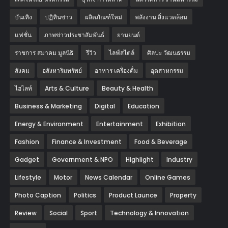
บันเทิง
ปฏิทินข่าว
ผลิตภัณฑ์ใหม่
พลังงาน สิ่งแวดล้อม
แฟชั่น
ภาพข่าวประชาสัมพันธ์
‎ยานยนต์‎
ราชการ สมาคม มูลนิธิ
รีวิว
ไลฟ์สไตล์
ศิลปะ วัฒนธรรม
สังคม
อสังหาริมทรัพย์
อาหาร เครื่องดื่ม
อุตสาหกรรม
ไฮไลท์
Arts & Culture
Beauty & Health
Business & Marketing
Digital
Education
Energy & Environment
Entertainment
Exhibition
Fashion
Finance & Investment
Food & Beverage
Gadget
Government & NPO
Highlight
Industry
Lifestyle
Motor
News Calendar
Online Games
Photo Caption
Politics
Product Launce
Property
Review
Social
Sport
Technology & Innovation