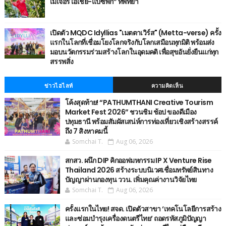
เมเจอร์ เอเชีย-แปซิฟิก” ที่พัทยา
เปิดตัว MQDC Idyllias "เมตตาเวิร์ส" (Metta-verse) ครั้ง
แรกในโลกที่เชื่อมโยงโลกจริงกับโลกเสมือนทุกมิติ พร้อมส่ง
มอบนวัตกรรมร่วมสร้างโลกในอุดมคติ เพื่อสุขอันยั่งยืนแก่ทุก
สรรพสิ่ง
ข่าวไฮไลท์
ความคิดเห็น
โค้งสุดท้าย! “PATHUMTHANI Creative Tourism
Market Fest 2026” ชวนชิม ช้อป ของดีเมือง
ปทุมธานี พร้อมสัมผัสเสน่ห์การท่องเที่ยวเชิงสร้างสรรค์
ถึง 7 สิงหาคมนี้
Somchai T.
Aug 06, 2026
สกสว. ผนึก DIP คิกออฟมหกรรม IP X Venture Rise
Thailand 2026 สร้างระบบนิเวศเชื่อมทรัพย์สินทาง
ปัญญาผ่านกองทุน ววน. เพิ่มคุณค่างานวิจัยไทย
Somchai T.
Aug 06, 2026
ครั้งแรกในไทย! สจด. เปิดตัวสาขา ‘เทคโนโลยีการสร้าง
และซ่อมบำรุงเครื่องดนตรีไทย’ ​ถอดรหัสภูมิปัญญา