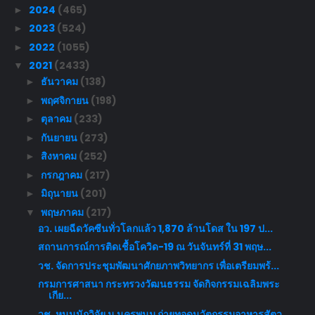
2024
(465)
►
2023
(524)
►
2022
(1055)
►
2021
(2433)
▼
ธันวาคม
(138)
►
พฤศจิกายน
(198)
►
ตุลาคม
(233)
►
กันยายน
(273)
►
สิงหาคม
(252)
►
กรกฎาคม
(217)
►
มิถุนายน
(201)
►
พฤษภาคม
(217)
▼
อว. เผยฉีดวัคซีนทั่วโลกแล้ว 1,870 ล้านโดส ใน 197 ป...
สถานการณ์การติดเชื้อโควิด-19 ณ วันจันทร์ที่ 31 พฤษ...
วช. จัดการประชุมพัฒนาศักยภาพวิทยากร เพื่อเตรียมพร้...
กรมการศาสนา กระทรวงวัฒนธรรม จัดกิจกรรมเฉลิมพระ
เกีย...
วช. หนุนนักวิจัย ม.นครพนม ถ่ายทอดนวัตกรรมอาหารสัตว...