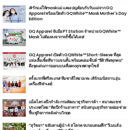
#รักแม่ให้maskแม่ แคมเปญต้อนรับวันแม่จาก GQ
Apparel พร้อมเปิดตัว GQWhite™ Mask Mother's Day
Edition
GQ Apparel จับมือ PT Station จำหน่าย GQWhite™
Mask ไม่ต้องลงจากรถก็ซื้อได้เลย!
GQ Apparel เปิดตัว GQWhite™ Short-Sleeve ที่สุด
แห่งเสื้อเชิ้ตสีขาวแขนสั้น พร้อมคอนเซ็ปต์ “จีคิวฟิตทุกคน”
ดึงจุดเด่นการออกแบบเพื่อคนทุกเพศ ทุกไซส์
ครั้งแรกที่ศรีสะเกษ! ทีมชาติไทย ปะทะ เติร์กเมนิสถาน อุ่น
เครื่องฟีฟ่าเดย์
แม็คโคร ผนึกกำลัง กรมพัฒนาธุรกิจการค้า – สมาคมเชฟ
ประเทศไทย “ติดปีกร้านอาหาร” สนับสนุนธุรกิจรายย่อย ช่วย
ฟื้นฟูกิจการหลังผ่านวิกฤต
“สุวิชยา” ขยับตามผู้นำ 4 สโตรค จบรอบสองศึก“วีเมนส์ อ