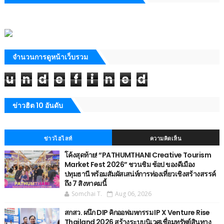
จำนวนการดูหน้าเว็บรวม
u
n
d
e
f
i
n
e
d
ข่าวฮิต 10 อันดับ
ข่าวไฮไลท์
ความคิดเห็น
โค้งสุดท้าย! “PATHUMTHANI Creative Tourism
Market Fest 2026” ชวนชิม ช้อป ของดีเมือง
ปทุมธานี พร้อมสัมผัสเสน่ห์การท่องเที่ยวเชิงสร้างสรรค์
ถึง 7 สิงหาคมนี้
Somchai T.
Aug 06, 2026
สกสว. ผนึก DIP คิกออฟมหกรรม IP X Venture Rise
Thailand 2026 สร้างระบบนิเวศเชื่อมทรัพย์สินทาง