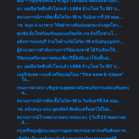
AIS – กลุ่มเซ็นทรัล 2 ขั้วผู้นำโทรคมนาคมและค้าปลีก...
อว. เผยฉีดวัคซีนทั่วโลกแล้ว 1,684 ล้านโดส ใน 197 ป...
สถานการณ์การติดเชื้อโควิด-19 ณ วันอังคารที่ 25 พฤษ...
วช. หนุน ม.นเรศวร วิจัยผ่าทางตันส่งออกมะม่วงยุคโคว...
ศุภชัย มั่นใจพร้อมรับมอบแอร์พอร์ต เรล ลิงก์ในช่วงโ...
อสังหาฯนนทบุรี ร่วมใจต้านภัยโควิด-19 สนับสนุนอุปกร...
ผู้อำนวยการสำนักงานการวิจัยแห่งชาติ ได้รับเลือกให้...
วิจัยกรุงศรีคาดภาคท่องเที่ยวปีนี้ยังมีแนวโน้มฟื้นต...
อว. เผยฉีดวัคซีนทั่วโลกแล้ว 1,656 ล้านโดส ใน 197 ป...
เมอร์เซเดส-เบนซ์ เตรียมเผยโฉม “The new S-Class”
ใน...
กรมการศาสนา เชิญชวนพุทธศาสนิกชนกิจกรรมส่งเสริมพระ
พ...
สถานการณ์การติดเชื้อโควิด-19 ณ วันจันทร์ที่ 24 พฤษ...
วช. สนับสนุน มรภ.อุตรดิตถ์ คิดค้นเครื่องผ่าไม้ไผ่แ...
สถานการณ์โรงพยาบาลสนามของ อว. (วันที่ 23 พฤษภาคม
2...
กรุงศรีหนุนผู้ประกอบการอุตสาหกรรมอาหารเสริมศักยภาพ...
เลิฟอิส เอ็นเตอร์เทนเม้นท์ มอบอุปกรณ์ทางการแพทย์ที...