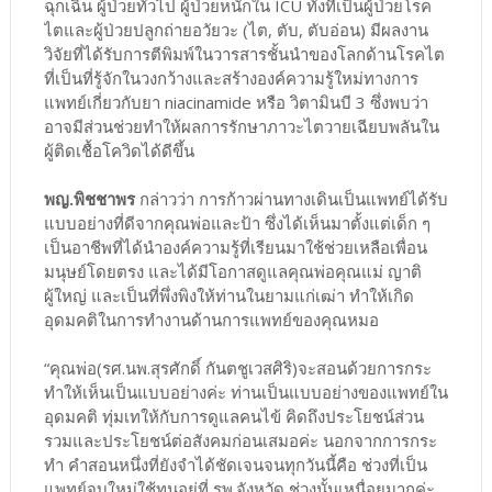
ฉุกเฉิน ผู้ป่วยทั่วไป ผู้ป่วยหนักใน ICU ทั้งที่เป็นผู้ป่วยโรค
ไตและผู้ป่วยปลูกถ่ายอวัยวะ (ไต, ตับ, ตับอ่อน) มีผลงาน
วิจัยที่ได้รับการตีพิมพ์ในวารสารชั้นนำของโลกด้านโรคไต
ที่เป็นที่รู้จักในวงกว้างและสร้างองค์ความรู้ใหม่ทางการ
แพทย์เกี่ยวกับยา niacinamide หรือ วิตามินบี 3 ซึ่งพบว่า
อาจมีส่วนช่วยทำให้ผลการรักษาภาวะไตวายเฉียบพลันใน
ผู้ติดเชื้อโควิดได้ดีขึ้น
พญ.พิชชาพร
กล่าวว่า การก้าวผ่านทางเดินเป็นแพทย์ได้รับ
แบบอย่างที่ดีจากคุณพ่อและป้า ซึ่งได้เห็นมาตั้งแต่เด็ก ๆ
เป็นอาชีพที่ได้นำองค์ความรู้ที่เรียนมาใช้ช่วยเหลือเพื่อน
มนุษย์โดยตรง และได้มีโอกาสดูแลคุณพ่อคุณแม่ ญาติ
ผู้ใหญ่ และเป็นที่พึ่งพิงให้ท่านในยามแก่เฒ่า ทำให้เกิด
อุดมคติในการทำงานด้านการแพทย์ของคุณหมอ
“คุณพ่อ(รศ.นพ.สุรศักดิ์ กันตชูเวสศิริ)จะสอนด้วยการกระ
ทำให้เห็นเป็นแบบอย่างค่ะ ท่านเป็นแบบอย่างของแพทย์ใน
อุดมคติ ทุ่มเทให้กับการดูแลคนไข้ คิดถึงประโยชน์ส่วน
รวมและประโยชน์ต่อสังคมก่อนเสมอค่ะ นอกจากการกระ
ทำ คำสอนหนึ่งที่ยังจำได้ชัดเจนจนทุกวันนี้คือ ช่วงที่เป็น
แพทย์จบใหม่ใช้ทุนอยู่ที่ รพ.จังหวัด ช่วงนั้นเหนื่อยมากค่ะ