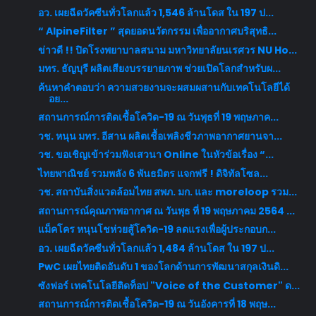
อว. เผยฉีดวัคซีนทั่วโลกแล้ว 1,546 ล้านโดส ใน 197 ป...
“ AlpineFilter ” สุดยอดนวัตกรรม เพื่ออากาศบริสุทธิ...
ข่าวดี !! ปิดโรงพยาบาลสนาม มหาวิทยาลัยนเรศวร NU Ho...
มทร. ธัญบุรี ผลิตเสียงบรรยายภาพ ช่วยเปิดโลกสำหรับผ...
ค้นหาคำตอบว่า ความสวยงามจะผสมผสานกับเทคโนโลยีได้
อย...
สถานการณ์การติดเชื้อโควิด-19 ณ วันพุธที่ 19 พฤษภาค...
วช. หนุน มทร. อีสาน ผลิตเชื้อเพลิงชีวภาพอากาศยานจา...
วช. ขอเชิญเข้าร่วมฟังเสวนา Online ในหัวข้อเรื่อง “...
ไทยพาณิชย์ รวมพลัง 6 พันธมิตร แจกฟรี ! ดิจิทัลโซล...
วช. สถาบันสิ่งแวดล้อมไทย สพภ. มก. และ moreloop รวม...
สถานการณ์คุณภาพอากาศ ณ วันพุธ ที่ 19 พฤษภาคม 2564 ...
แม็คโคร หนุนโชห่วยสู้โควิด-19 ลดแรงเพื่อผู้ประกอบก...
อว. เผยฉีดวัคซีนทั่วโลกแล้ว 1,484 ล้านโดส ใน 197 ป...
PwC เผยไทยติดอันดับ 1 ของโลกด้านการพัฒนาสกุลเงินดิ...
ซังฟอร์ เทคโนโลยีติดท็อป "Voice of the Customer" ด...
สถานการณ์การติดเชื้อโควิด-19 ณ วันอังคารที่ 18 พฤษ...