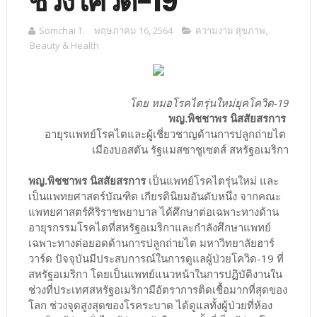
ช่วงโควิด-19
Somchai T.
พฤษภาคม 16, 2564
ความงาม สุขภาพ
,
Beauty & Health
โดย หมอโรคไตรุ่นใหม่ยุคโควิด-19
พญ.พิชชาพร นิสสัยสรการ
อายุรแพทย์โรคไตและผู้เชี่ยวชาญด้านการปลูกถ่ายไต
เมืองบอสตัน รัฐแมสซาชูเซตส์ สหรัฐอเมริกา
พญ.พิชชาพร นิสสัยสรการ
เป็นแพทย์โรคไตรุ่นใหม่ และ
เป็นแพทยศาสตร์บัณฑิต เกียรตินิยมอันดับหนึ่ง จากคณะ
แพทยศาสตร์ศิริราชพยาบาล ได้ศึกษาต่อเฉพาะทางด้าน
อายุรกรรมโรคไตที่สหรัฐอเมริกาและกำลังศึกษาแพทย์
เฉพาะทางต่อยอดด้านการปลูกถ่ายไต มหาวิทยาลัยฮาร์
วาร์ด ปัจจุบันมีประสบการณ์ในการดูแลผู้ป่วยโควิด-19 ที่
สหรัฐอเมริกา โดยเป็นแพทย์แนวหน้าในการปฏิบัติงานใน
ช่วงที่ประเทศสหรัฐอเมริกามีอัตราการติดเชื้อมากที่สุดของ
โลก ช่วงจุดสูงสุดของโรคระบาด ได้ดูแลทั้งผู้ป่วยที่ห้อง