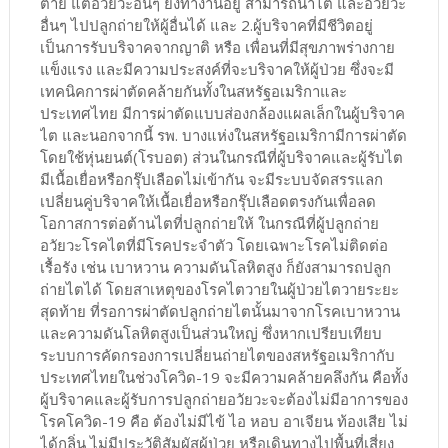
ตาย แต่อวัยวะอื่นๆ ยังทำงานอยู่ สามารถนำไต และอวัยวะ
อื่นๆ ไปปลูกถ่ายให้ผู้อื่นได้ และ 2.ผู้บริจาคที่มีชีวิตอยู่
เป็นการรับบริจาคจากญาติ หรือ เพื่อนที่มีสุขภาพร่างกาย
แข็งแรง และมีความประสงค์ที่จะบริจาคให้ผู้ป่วย ซึ่งจะมี
เทคนิคการผ่าตัดคล้ายกันทั้งในสหรัฐอเมริกาและ
ประเทศไทย มีการผ่าตัดแบบส่องกล้องแผลเล็กในผู้บริจาค
ไต และนอกจากนี้ รพ. บางแห่งในสหรัฐอเมริกามีการผ่าตัด
โดยใช้หุ่นยนต์(โรบอต) ส่วนในกรณีที่ผู้บริจาคและผู้รับไต
มีเนื้อเยื่อหรือกรุ๊ปเลือดไม่เข้ากัน จะมีระบบจัดสรรแลก
เปลี่ยนคู่บริจาคให้เนื้อเยื่อหรือกรุ๊ปเลือดตรงกันเพื่อลด
โอกาสการต่อต้านไตที่ปลูกถ่ายให้ ในกรณีที่ผู้ปลูกถ่าย
อวัยวะโรคไตที่มีโรคประจำตัว โดยเฉพาะโรคไม่ติดต่อ
เรื้อรัง เช่น เบาหวาน ความดันโลหิตสูง ก็ยังสามารถปลูก
ถ่ายไตได้ โดยสาเหตุของโรคไตวายในผู้ป่วยไตวายระยะ
สุดท้าย ที่รอการผ่าตัดปลูกถ่ายไตนั้นมาจากโรคเบาหวาน
และความดันโลหิตสูงเป็นส่วนใหญ่ ซึ่งหากเปรียบเทียบ
ระบบการคัดกรองการเปลี่ยนถ่ายไตของสหรัฐอเมริกากับ
ประเทศไทยในช่วงโควิด-19 จะมีความคล้ายคลึงกัน คือทั้ง
ผู้บริจาคและผู้รับการปลูกถ่ายอวัยวะจะต้องไม่มีอาการของ
โรคโควิด-19 คือ ต้องไม่มีไข้ ไอ หอบ อาเจียน ท้องเสีย ไม่
ได้กลิ่น ไม่มีประวัติสัมผัสผู้ป่วย หรือเดินทางไปพื้นที่เสี่ยง