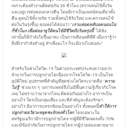
เพราะต้องทำงานติดต่อกัน 36 ชั่วโมง (ตรวจคนไข้ทั้งวัน
และอยู่เวรต่อตอนกลางคืน โดยมีเราเป็นแพทย์คนเดียวทั้ง
คืน ดูคนไข้ทั้งวอร์ด รวมทั้งคนไข้รับใหม่ และตรวจคนไข้
ต่อในวันรุ่งขึ้น) คุณพ่อได้สอนว่า “
เราแค่อดหลับอดนอนไม่
กี่ชั่วโมง เพื่อต่ออายุให้คนไข้มีชีวิตถึงวันพรุ่งนี้
” ได้ฟัง
เท่านั้นก็มีกำลังใจขึ้นมาค่ะ เป็นการเตือนสติที่ดี เมื่อเรารู้ว่า
สิ่งที่เรากำลังทำอยู่ ทำเพื่ออะไร ก็จะมีแรงไปต่อค่ะ”
สำหรับในช่วงโควิด-19 ในต่างประเทศประสบความยาก
ลำบากในการปลูกถ่ายไตเนื่องจากโรคโควิด-19 เป็นโรค
อุบัติใหม่ อุปสรรคที่สำคัญที่สุดช่วงโควิดระบาดคือ “
ความ
ไม่รู้
” ช่วงแรก ๆ วงการแพทย์จึงไม่มีพื้นความรู้เกี่ยวกับโรค
เลย ไม่ทราบว่ามาจากไหน ติดต่อกันอย่างไร อาการเป็น
อย่างไร ใครเป็นกลุ่มเสี่ยง และที่สำคัญจะต้องรักษา
อย่างไร มีอาการแทรกซ้อนเป็นอย่างไร ทั้งหมดนี้
ทำให้การ
ปลูกถ่ายอวัยวะหยุดชะงักลงทั่วโลก
โดยเฉพาะใน
สหรัฐอเมริกามีการปลูกถ่ายไตจากผู้ที่มีชีวิตลดลงถึง 70%
และมีข้อจำกัดในการปลูกถ่ายไตจากผู้ป่วยสมองตายมาก