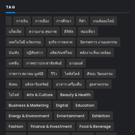
TAG
การเงิน
การเมือง
การศึกษา
กีฬา
เกมส์ออนไลน์
แก็ตเจ็ต
ความงาม สุขภาพ
ดิจิทัล
ท่องเที่ยว
เทคโนโลยี นวัตกรรม
ธุรกิจ การตลาด
นิทรรศการ งานมหกรรม
บันเทิง
ปฏิทินข่าว
ผลิตภัณฑ์ใหม่
พลังงาน สิ่งแวดล้อม
แฟชั่น
ภาพข่าวประชาสัมพันธ์
‎ยานยนต์‎
ราชการ สมาคม มูลนิธิ
รีวิว
ไลฟ์สไตล์
ศิลปะ วัฒนธรรม
สังคม
อสังหาริมทรัพย์
อาหาร เครื่องดื่ม
อุตสาหกรรม
ไฮไลท์
Arts & Culture
Beauty & Health
Business & Marketing
Digital
Education
Energy & Environment
Entertainment
Exhibition
Fashion
Finance & Investment
Food & Beverage