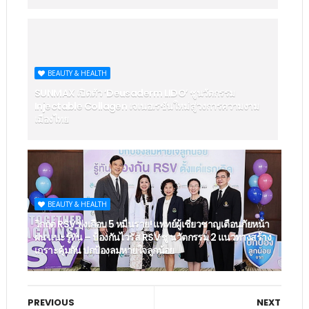
BEAUTY & HEALTH
SUNMAX เปิดตัว ‘Deusaderm LIDO’ ชูนวัตกรรม
Injectable Collagen เจเนอเรชันใหม่ สู่วงการความงาม
เมืองไทย
BEAUTY & HEALTH
วิกฤต RSV พุ่งเกือบ 5 หมื่นราย! แพทย์ผู้เชี่ยวชาญเตือนภัยหน้า
ฝน แนะรู้ทัน – ป้องกันไวรัส RSV ชู นวัตกรรม 2 แนวทางสร้าง
เกราะคุ้มกัน ปกป้องลมหายใจลูกน้อย
PREVIOUS
NEXT