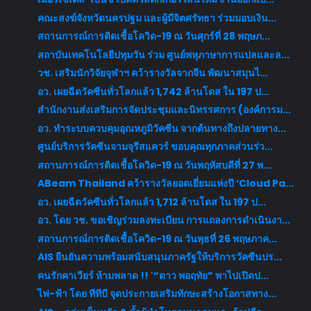
คณะสงฆ์จังหวัดนครปฐม และผู้มีจิตศรัทธา ร่วมมอบเงิน...
สถานการณ์การติดเชื้อโควิด-19 ณ วันศุกร์ที่ 28 พฤษภ...
สถาบันเทคโนโลยีปทุมวัน ร่วม ศูนย์พหุภาษาการแปลและล...
วช. เสริมนักวิจัยจุฬาฯ คว้ารางวัลจากจีน พัฒนาสมุนไ...
อว. เผยฉีดวัคซีนทั่วโลกแล้ว 1,742 ล้านโดส ใน 197 ป...
สำนักงานส่งเสริมการจัดประชุมและนิทรรศการ (องค์การม...
อว. ทำระบบควบคุมอุณหภูมิวัคซีน จากต้นทางถึงปลายทาง...
ศูนย์บริการวัคซีนจามจุรีสแควร์ ขอบคุณทุกภาคส่วนร่ว...
สถานการณ์การติดเชื้อโควิด-19 ณ วันพฤหัสบดีที่ 27 พ...
ABeam Thailand คว้ารางวัลยอดเยี่ยมแห่งปี ‘Cloud Pa...
อว. เผยฉีดวัคซีนทั่วโลกแล้ว 1,712 ล้านโดส ใน 197 ป...
อว. โดย วช. ขอเชิญร่วมลงทะเบียน การแถลงการดำเนินงา...
สถานการณ์การติดเชื้อโควิด-19 ณ วันพุธที่ 26 พฤษภาค...
AIS ยืนยันความพร้อมสนับสนุนภาครัฐให้บริการวัคซีนปร...
คนรักคาเวียร์ ห้ามพลาด !! '“ดาว พอฤทัย” พาไปเปิดป...
ไฟ-ฟ้า โดย ทีทีบี จุดประกายเสริมทักษะสร้างโอกาสทาง...