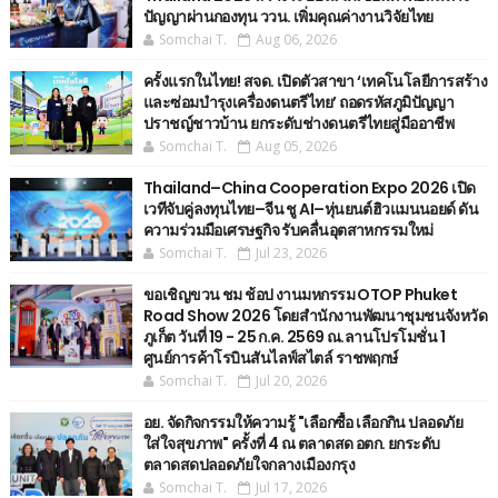
ปัญญาผ่านกองทุน ววน. เพิ่มคุณค่างานวิจัยไทย
Somchai T.
Aug 06, 2026
ครั้งแรกในไทย! สจด. เปิดตัวสาขา ‘เทคโนโลยีการสร้าง
และซ่อมบำรุงเครื่องดนตรีไทย’ ​ถอดรหัสภูมิปัญญา
ปราชญ์ชาวบ้าน ยกระดับช่างดนตรีไทยสู่มืออาชีพ
Somchai T.
Aug 05, 2026
Thailand–China Cooperation Expo 2026 เปิด
เวทีจับคู่ลงทุนไทย–จีน ชู AI–หุ่นยนต์ฮิวแมนนอยด์ ดัน
ความร่วมมือเศรษฐกิจ รับคลื่นอุตสาหกรรมใหม่
Somchai T.
Jul 23, 2026
ขอเชิญขวน ชม ช้อป งานมหกรรม OTOP Phuket
Road Show 2026 โดยสำนักงานพัฒนาชุมชนจังหวัด
ภูเก็ต วันที่ 19 - 25 ก.ค. 2569 ณ.ลานโปรโมชั่น 1
ศูนย์การค้าโรบินสันไลฟ์สไตล์ ราชพฤกษ์
Somchai T.
Jul 20, 2026
อย. จัดกิจกรรมให้ความรู้ "เลือกซื้อ เลือกกิน ปลอดภัย
ใส่ใจสุขภาพ" ครั้งที่ 4 ณ ตลาดสด อตก. ยกระดับ
ตลาดสดปลอดภัยใจกลางเมืองกรุง
Somchai T.
Jul 17, 2026