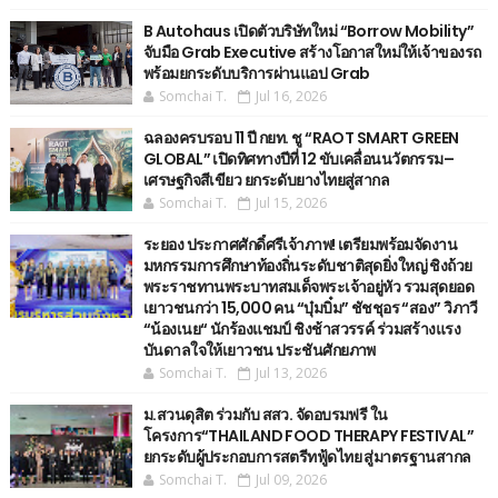
B Autohaus เปิดตัวบริษัทใหม่ “Borrow Mobility”
จับมือ Grab Executive สร้างโอกาสใหม่ให้เจ้าของรถ
พร้อมยกระดับบริการผ่านแอป Grab
Somchai T.
Jul 16, 2026
ฉลองครบรอบ 11 ปี กยท. ชู “RAOT SMART GREEN
GLOBAL” เปิดทิศทางปีที่ 12 ขับเคลื่อนนวัตกรรม–
เศรษฐกิจสีเขียว ยกระดับยางไทยสู่สากล
Somchai T.
Jul 15, 2026
ระยอง ประกาศศักดิ์ศรีเจ้าภาพ! เตรียมพร้อมจัดงาน
มหกรรมการศึกษาท้องถิ่นระดับชาติสุดยิ่งใหญ่ ชิงถ้วย
พระราชทานพระบาทสมเด็จพระเจ้าอยู่หัว รวมสุดยอด
เยาวชนกว่า 15,000 คน “บุ๋มบิ๋ม” ชัชชุอร “สอง” วิภาวี
“น้องเนย“ นักร้องแชมป์ ชิงช้าสวรรค์ ร่วมสร้างแรง
บันดาลใจให้เยาวชน ประชันศักยภาพ
Somchai T.
Jul 13, 2026
ม.สวนดุสิต ร่วมกับ สสว. จัดอบรมฟรี ใน
โครงการ“THAILAND FOOD THERAPY FESTIVAL”
ยกระดับผู้ประกอบการสตรีทฟู้ดไทย สู่มาตรฐานสากล
Somchai T.
Jul 09, 2026