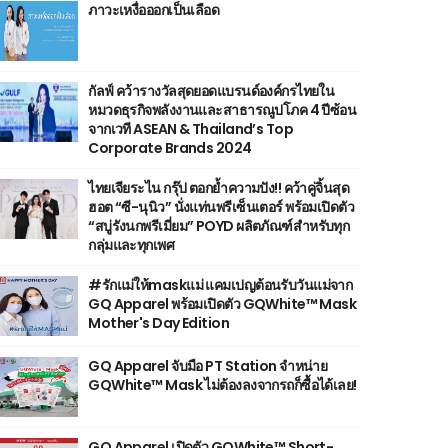
ภาวะเหงื่อออกเป็นเลือด
กัลฟ์ คว้ารางวัลสุดยอดแบรนด์องค์กรไทยใน
หมวดธุรกิจพลังงานและสาธารณูปโภค 4 ปีซ้อน
จากเวที ASEAN & Thailand’s Top
Corporate Brands 2024
ไทยเจียระไน กรุ๊ป ตอกย้ำความปัง!! คว้าคู่จิ้นสุด
ฮอต “ซี-นุนิว” นั่งแท่นพรีเซ็นเตอร์ พร้อมเปิดตัว
“สบู่รังนกพรีเมี่ยม” POYD ผลิตภัณฑ์สำหรับทุก
กลุ่มและทุกเพศ
#รักแม่ให้maskแม่ แคมเปญต้อนรับวันแม่จาก
GQ Apparel พร้อมเปิดตัว GQWhite™ Mask
Mother's Day Edition
GQ Apparel จับมือ PT Station จำหน่าย
GQWhite™ Mask ไม่ต้องลงจากรถก็ซื้อได้เลย!
GQ Apparel เปิดตัว GQWhite™ Short-