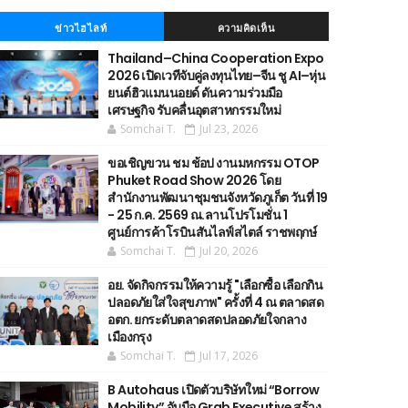
ข่าวไฮไลท์
ความคิดเห็น
Thailand–China Cooperation Expo
2026 เปิดเวทีจับคู่ลงทุนไทย–จีน ชู AI–หุ่น
ยนต์ฮิวแมนนอยด์ ดันความร่วมมือ
เศรษฐกิจ รับคลื่นอุตสาหกรรมใหม่
Somchai T.
Jul 23, 2026
ขอเชิญขวน ชม ช้อป งานมหกรรม OTOP
Phuket Road Show 2026 โดย
สำนักงานพัฒนาชุมชนจังหวัดภูเก็ต วันที่ 19
- 25 ก.ค. 2569 ณ.ลานโปรโมชั่น 1
ศูนย์การค้าโรบินสันไลฟ์สไตล์ ราชพฤกษ์
Somchai T.
Jul 20, 2026
อย. จัดกิจกรรมให้ความรู้ "เลือกซื้อ เลือกกิน
ปลอดภัยใส่ใจสุขภาพ" ครั้งที่ 4 ณ ตลาดสด
อตก. ยกระดับตลาดสดปลอดภัยใจกลาง
เมืองกรุง
Somchai T.
Jul 17, 2026
B Autohaus เปิดตัวบริษัทใหม่ “Borrow
Mobility” จับมือ Grab Executive สร้าง