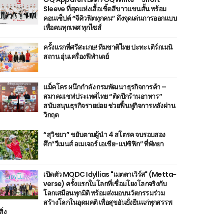
Sleeve ที่สุดแห่งเสื้อเชิ้ตสีขาวแขนสั้น พร้อม
คอนเซ็ปต์ “จีคิวฟิตทุกคน” ดึงจุดเด่นการออกแบบ
เพื่อคนทุกเพศ ทุกไซส์
ครั้งแรกที่ศรีสะเกษ! ทีมชาติไทย ปะทะ เติร์กเมนิ
สถาน อุ่นเครื่องฟีฟ่าเดย์
แม็คโคร ผนึกกำลัง กรมพัฒนาธุรกิจการค้า –
สมาคมเชฟประเทศไทย “ติดปีกร้านอาหาร”
สนับสนุนธุรกิจรายย่อย ช่วยฟื้นฟูกิจการหลังผ่าน
วิกฤต
“สุวิชยา” ขยับตามผู้นำ 4 สโตรค จบรอบสอง
ศึก“วีเมนส์ อเมเจอร์ เอเชีย-แปซิฟิก” ที่พัทยา
เปิดตัว MQDC Idyllias "เมตตาเวิร์ส" (Metta-
verse) ครั้งแรกในโลกที่เชื่อมโยงโลกจริงกับ
โลกเสมือนทุกมิติ พร้อมส่งมอบนวัตกรรมร่วม
สร้างโลกในอุดมคติ เพื่อสุขอันยั่งยืนแก่ทุกสรรพ
สิ่ง