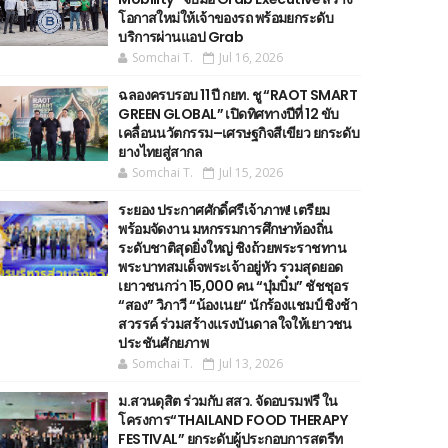
โอกาสใหม่ให้เจ้าของรถ พร้อมยกระดับ
บริการผ่านแอป Grab
Somchai T.
Jul 16, 2026
ฉลองครบรอบ 11 ปี กยท. ชู “RAOT SMART
GREEN GLOBAL” เปิดทิศทางปีที่ 12 ขับ
เคลื่อนนวัตกรรม–เศรษฐกิจสีเขียว ยกระดับ
ยางไทยสู่สากล
Somchai T.
Jul 15, 2026
ระยอง ประกาศศักดิ์ศรีเจ้าภาพ! เตรียม
พร้อมจัดงาน มหกรรมการศึกษาท้องถิ่น
ระดับชาติสุดยิ่งใหญ่ ชิงถ้วยพระราชทาน
พระบาทสมเด็จพระเจ้าอยู่หัว รวมสุดยอด
เยาวชนกว่า 15,000 คน “บุ๋มบิ๋ม” ชัชชุอร
“สอง” วิภาวี “น้องเนย“ นักร้องแชมป์ ชิงช้า
สวรรค์ ร่วมสร้างแรงบันดาลใจให้เยาวชน
ประชันศักยภาพ
Somchai T.
Jul 13, 2026
ม.สวนดุสิต ร่วมกับ สสว. จัดอบรมฟรี ใน
โครงการ“THAILAND FOOD THERAPY
FESTIVAL” ยกระดับผู้ประกอบการสตรีท