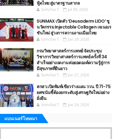
ฟู้ดไทย สู่มาตรฐานสากล
Somchai T.
Jul 09, 2026
SUNMAX เปิดตัว ‘Deusaderm LIDO’ ชู
นวัตกรรม Injectable Collagen เจเนอเร
ชันใหม่ สู่วงการความงามเมืองไทย
Somchai T.
Jun 29, 2026
กรมวิทยาศาสตร์การแพทย์ จัดประชุม
วิชาการวิทยาศาสตร์การแพทย์ ครั้งที่ 34
สำเร็จอย่างงดงาม ต่อยอดองค์ความรู้สู่การ
มีสุขภาพที่ยืนยาว
Somchai T.
Jun 27, 2026
สกสว.เปิดพิมพ์เขียวร่างแผน ววน. ปี 71-75
ยศชนันชี้ต้องยกระดับสู่เศรษฐกิจใหม่อย่าง
ยั่งยืน
Somchai T.
Jun 24, 2026
แบนเนอร์โษษณา