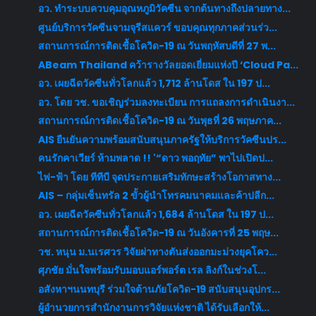
อว. ทำระบบควบคุมอุณหภูมิวัคซีน จากต้นทางถึงปลายทาง...
ศูนย์บริการวัคซีนจามจุรีสแควร์ ขอบคุณทุกภาคส่วนร่ว...
สถานการณ์การติดเชื้อโควิด-19 ณ วันพฤหัสบดีที่ 27 พ...
ABeam Thailand คว้ารางวัลยอดเยี่ยมแห่งปี ‘Cloud Pa...
อว. เผยฉีดวัคซีนทั่วโลกแล้ว 1,712 ล้านโดส ใน 197 ป...
อว. โดย วช. ขอเชิญร่วมลงทะเบียน การแถลงการดำเนินงา...
สถานการณ์การติดเชื้อโควิด-19 ณ วันพุธที่ 26 พฤษภาค...
AIS ยืนยันความพร้อมสนับสนุนภาครัฐให้บริการวัคซีนปร...
คนรักคาเวียร์ ห้ามพลาด !! '“ดาว พอฤทัย” พาไปเปิดป...
ไฟ-ฟ้า โดย ทีทีบี จุดประกายเสริมทักษะสร้างโอกาสทาง...
AIS – กลุ่มเซ็นทรัล 2 ขั้วผู้นำโทรคมนาคมและค้าปลีก...
อว. เผยฉีดวัคซีนทั่วโลกแล้ว 1,684 ล้านโดส ใน 197 ป...
สถานการณ์การติดเชื้อโควิด-19 ณ วันอังคารที่ 25 พฤษ...
วช. หนุน ม.นเรศวร วิจัยผ่าทางตันส่งออกมะม่วงยุคโคว...
ศุภชัย มั่นใจพร้อมรับมอบแอร์พอร์ต เรล ลิงก์ในช่วงโ...
อสังหาฯนนทบุรี ร่วมใจต้านภัยโควิด-19 สนับสนุนอุปกร...
ผู้อำนวยการสำนักงานการวิจัยแห่งชาติ ได้รับเลือกให้...