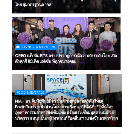
ไทย สู่มาตรฐานสากล
BUSINESS & MARKETING
OREO แท็กทีม BTS สร้างปรากฏการณ์ความปังระดับโลก เปิด
ตัวคุกกี้ ลิมิเต็ด เอดิชั่น ที่ทุกคนรอคอย
FOOD & BEVERAGE
NIA - อว. จับมือพันธมิตรร่วมวางยุทธศาสตร์ดันไทยสู่
FoodTech Hub ผ่านโครงการเรือธง “SPACE-F” มั่นใจ
อุตสาหกรรมอาหารยังเข้มแข็ง พร้อมเร่งเชื่อมมูลค่าเพิ่มด้วย
นวัตกรรม หนุนปั้นกลุ่มทาเลนท์รับคลื่นการแข่งขันอาหารโลก