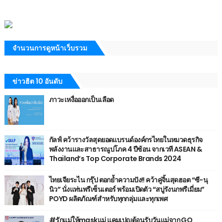
จำนวนการดูหน้าเว็บรวม
ข่าวฮิต 10 อันดับ
ภาวะเหงื่อออกเป็นเลือด
กัลฟ์ คว้ารางวัลสุดยอดแบรนด์องค์กรไทยในหมวดธุรกิจ
พลังงานและสาธารณูปโภค 4 ปีซ้อน จากเวที ASEAN &
Thailand’s Top Corporate Brands 2024
ไทยเจียระไน กรุ๊ป ตอกย้ำความปัง!! คว้าคู่จิ้นสุดฮอต “ซี-นุ
นิว” นั่งแท่นพรีเซ็นเตอร์ พร้อมเปิดตัว “สบู่รังนกพรีเมี่ยม”
POYD ผลิตภัณฑ์สำหรับทุกกลุ่มและทุกเพศ
#รักแม่ให้maskแม่ แคมเปญต้อนรับวันแม่จาก GQ