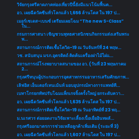
วิจัยกรุงศรีคาดภาคท่องเที่ยวปีนี้ยังมีแนวโน้มฟื้นต...
อว. เผยฉีดวัคซีนทั่วโลกแล้ว 1,656 ล้านโดส ใน 197 ป...
เมอร์เซเดส-เบนซ์ เตรียมเผยโฉม “The new S-Class”
ใน...
กรมการศาสนา เชิญชวนพุทธศาสนิกชนกิจกรรมส่งเสริมพระ
พ...
สถานการณ์การติดเชื้อโควิด-19 ณ วันจันทร์ที่ 24 พฤษ...
วช. สนับสนุน มรภ.อุตรดิตถ์ คิดค้นเครื่องผ่าไม้ไผ่แ...
สถานการณ์โรงพยาบาลสนามของ อว. (วันที่ 23 พฤษภาคม
2...
กรุงศรีหนุนผู้ประกอบการอุตสาหกรรมอาหารเสริมศักยภาพ...
เลิฟอิส เอ็นเตอร์เทนเม้นท์ มอบอุปกรณ์ทางการแพทย์ที...
เบทาโกรยกทัพปรับโฉมแพ็กเกจจิ้งครั้งใหญ่ ยกระดับควา...
อว. เผยฉีดวัคซีนทั่วโลกแล้ว 1,635 ล้านโดส ใน 197 ป...
สถานการณ์การติดเชื้อโควิด-19 ณ วันอาทิตย์ที่ 23 พฤ...
ม.นเรศวร ต่อยอดงานวิจัยเพาะเลี้ยงเนื้อเยื่ออินทผลั...
กรุงศรีออกมาตรการช่วยเหลือลูกค้าเพิ่มเติม (ระยะที่ 3)
อว. เผยฉีดวัคซีนทั่วโลกแล้ว 1,607 ล้านโดส ใน 197 ป...