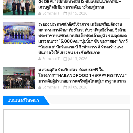
GLOBAL” เปิดทิศทางปีที่ 12 ขับเคลื่อนนวัตกรรม–
เศรษฐกิจสีเขียว ยกระดับยางไทยสู่สากล
Somchai T.
Jul 15, 2026
ระยอง ประกาศศักดิ์ศรีเจ้าภาพ! เตรียมพร้อมจัดงาน
มหกรรมการศึกษาท้องถิ่นระดับชาติสุดยิ่งใหญ่ ชิงถ้วย
พระราชทานพระบาทสมเด็จพระเจ้าอยู่หัว รวมสุดยอด
เยาวชนกว่า 15,000 คน “บุ๋มบิ๋ม” ชัชชุอร “สอง” วิภาวี
“น้องเนย“ นักร้องแชมป์ ชิงช้าสวรรค์ ร่วมสร้างแรง
บันดาลใจให้เยาวชน ประชันศักยภาพ
Somchai T.
Jul 13, 2026
ม.สวนดุสิต ร่วมกับ สสว. จัดอบรมฟรี ใน
โครงการ“THAILAND FOOD THERAPY FESTIVAL”
ยกระดับผู้ประกอบการสตรีทฟู้ดไทย สู่มาตรฐานสากล
Somchai T.
Jul 09, 2026
แบนเนอร์โษษณา