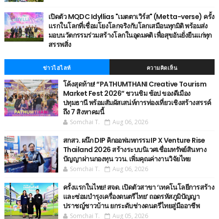
เปิดตัว MQDC Idyllias "เมตตาเวิร์ส" (Metta-verse) ครั้ง
แรกในโลกที่เชื่อมโยงโลกจริงกับโลกเสมือนทุกมิติ พร้อมส่ง
มอบนวัตกรรมร่วมสร้างโลกในอุดมคติ เพื่อสุขอันยั่งยืนแก่ทุก
สรรพสิ่ง
ข่าวไฮไลท์
ความคิดเห็น
โค้งสุดท้าย! “PATHUMTHANI Creative Tourism
Market Fest 2026” ชวนชิม ช้อป ของดีเมือง
ปทุมธานี พร้อมสัมผัสเสน่ห์การท่องเที่ยวเชิงสร้างสรรค์
ถึง 7 สิงหาคมนี้
Somchai T.
Aug 06, 2026
สกสว. ผนึก DIP คิกออฟมหกรรม IP X Venture Rise
Thailand 2026 สร้างระบบนิเวศเชื่อมทรัพย์สินทาง
ปัญญาผ่านกองทุน ววน. เพิ่มคุณค่างานวิจัยไทย
Somchai T.
Aug 06, 2026
ครั้งแรกในไทย! สจด. เปิดตัวสาขา ‘เทคโนโลยีการสร้าง
และซ่อมบำรุงเครื่องดนตรีไทย’ ​ถอดรหัสภูมิปัญญา
ปราชญ์ชาวบ้าน ยกระดับช่างดนตรีไทยสู่มืออาชีพ
Somchai T.
Aug 05, 2026