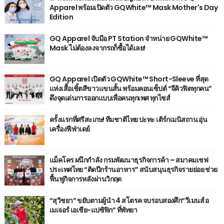
Apparel พร้อมเปิดตัว GQWhite™ Mask Mother's Day
Edition
GQ Apparel จับมือ PT Station จำหน่าย GQWhite™
Mask ไม่ต้องลงจากรถก็ซื้อได้เลย!
GQ Apparel เปิดตัว GQWhite™ Short-Sleeve ที่สุด
แห่งเสื้อเชิ้ตสีขาวแขนสั้น พร้อมคอนเซ็ปต์ “จีคิวฟิตทุกคน”
ดึงจุดเด่นการออกแบบเพื่อคนทุกเพศ ทุกไซส์
ครั้งแรกที่ศรีสะเกษ! ทีมชาติไทย ปะทะ เติร์กเมนิสถาน อุ่น
เครื่องฟีฟ่าเดย์
แม็คโคร ผนึกกำลัง กรมพัฒนาธุรกิจการค้า – สมาคมเชฟ
ประเทศไทย “ติดปีกร้านอาหาร” สนับสนุนธุรกิจรายย่อย ช่วย
ฟื้นฟูกิจการหลังผ่านวิกฤต
“สุวิชยา” ขยับตามผู้นำ 4 สโตรค จบรอบสองศึก“วีเมนส์ อ
เมเจอร์ เอเชีย-แปซิฟิก” ที่พัทยา