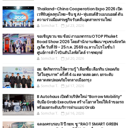
Thailand–China Cooperation Expo 2026 เปิด
เวทีจับคู่ลงทุนไทย–จีน ชู AI–หุ่นยนต์ฮิวแมนนอยด์ ดัน
ความร่วมมือเศรษฐกิจ รับคลื่นอุตสาหกรรมใหม่
Somchai T.
Jul 23, 2026
ขอเชิญขวน ชม ช้อป งานมหกรรม OTOP Phuket
Road Show 2026 โดยสำนักงานพัฒนาชุมชนจังหวัด
ภูเก็ต วันที่ 19 - 25 ก.ค. 2569 ณ.ลานโปรโมชั่น 1
ศูนย์การค้าโรบินสันไลฟ์สไตล์ ราชพฤกษ์
Somchai T.
Jul 20, 2026
อย. จัดกิจกรรมให้ความรู้ "เลือกซื้อ เลือกกิน ปลอดภัย
ใส่ใจสุขภาพ" ครั้งที่ 4 ณ ตลาดสด อตก. ยกระดับ
ตลาดสดปลอดภัยใจกลางเมืองกรุง
Somchai T.
Jul 17, 2026
B Autohaus เปิดตัวบริษัทใหม่ “Borrow Mobility”
จับมือ Grab Executive สร้างโอกาสใหม่ให้เจ้าของรถ
พร้อมยกระดับบริการผ่านแอป Grab
Somchai T.
Jul 16, 2026
ฉลองครบรอบ 11 ปี กยท. ชู “RAOT SMART GREEN