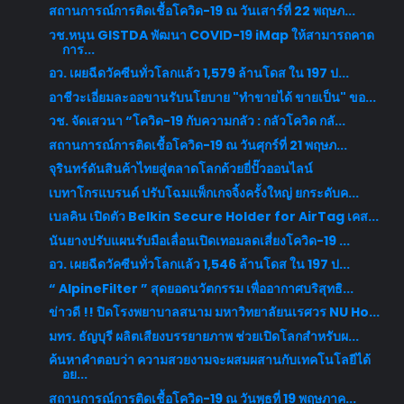
สถานการณ์การติดเชื้อโควิด-19 ณ วันเสาร์ที่ 22 พฤษภ...
วช.หนุน GISTDA พัฒนา COVID-19 iMap ให้สามารถคาด
การ...
อว. เผยฉีดวัคซีนทั่วโลกแล้ว 1,579 ล้านโดส ใน 197 ป...
อาชีวะเอี่ยมละออขานรับนโยบาย "ทำขายได้ ขายเป็น" ขอ...
วช. จัดเสวนา “โควิด-19 กับความกลัว : กลัวโควิด กลั...
สถานการณ์การติดเชื้อโควิด-19 ณ วันศุกร์ที่ 21 พฤษภ...
จุรินทร์ดันสินค้าไทยสู่ตลาดโลกด้วยยี่ปั๊วออนไลน์
เบทาโกรแบรนด์ ปรับโฉมแพ็กเกจจิ้งครั้งใหญ่ ยกระดับค...
เบลคิน เปิดตัว Belkin Secure Holder for AirTag เคส...
นันยางปรับแผนรับมือเลื่อนเปิดเทอมลดเสี่ยงโควิด-19 ...
อว. เผยฉีดวัคซีนทั่วโลกแล้ว 1,546 ล้านโดส ใน 197 ป...
“ AlpineFilter ” สุดยอดนวัตกรรม เพื่ออากาศบริสุทธิ...
ข่าวดี !! ปิดโรงพยาบาลสนาม มหาวิทยาลัยนเรศวร NU Ho...
มทร. ธัญบุรี ผลิตเสียงบรรยายภาพ ช่วยเปิดโลกสำหรับผ...
ค้นหาคำตอบว่า ความสวยงามจะผสมผสานกับเทคโนโลยีได้
อย...
สถานการณ์การติดเชื้อโควิด-19 ณ วันพุธที่ 19 พฤษภาค...