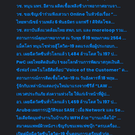
วช. หนุน มทร. อีสาน ผลิตเชื้อเพลิงชีวภาพอากาศยานจา...
วช. ขอเชิญเข้าร่วมฟังเสวนา Online ในหัวข้อเรื่อง “...
ไทยพาณิชย์ รวมพลัง 6 พันธมิตร แจกฟรี ! ดิจิทัลโซล...
วช. สถาบันสิ่งแวดล้อมไทย สพภ. มก. และ moreloop รวม...
สถานการณ์คุณภาพอากาศ ณ วันพุธ ที่ 19 พฤษภาคม 2564 ...
แม็คโคร หนุนโชห่วยสู้โควิด-19 ลดแรงเพื่อผู้ประกอบก...
อว. เผยฉีดวัคซีนทั่วโลกแล้ว 1,484 ล้านโดส ใน 197 ป...
PwC เผยไทยติดอันดับ 1 ของโลกด้านการพัฒนาสกุลเงินดิ...
ซังฟอร์ เทคโนโลยีติดท็อป "Voice of the Customer" ด...
สถานการณ์การติดเชื้อโควิด-19 ณ วันอังคารที่ 18 พฤษ...
รู้จักกับเหล่านักแสดงรุ่นใหม่มาแรงจากซีรีส์ “LAW ...
เทเวศประกันภัย ส่งความห่วงใย ให้แก่เจ้าหน้าที่ผู้ป...
อว. เผยฉีดวัคซีนทั่วโลกแล้ว 1,459 ล้านโดส ใน 197 ป...
Aruba เผยการปฏิวัติของ SASE : เมื่อ Network และ Se...
ไอเดียจัดมุมทำงานในบ้านรับ WFH ด้วย “บานเกล็ดไม้” ...
สมาคมแพทย์ผิวหนังฯ เชิญรับชมเพจเฟซบุ๊ก “ครบเครื่อง...
เปิดคู่มือฉีดวัคซีนโควิด-19 ขั้นตอนการเตรียมตัวก่อ...