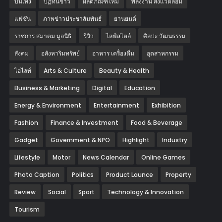
บันเทิง
ปฏิทินข่าว
ผลิตภัณฑ์ใหม่
พลังงาน สิ่งแวดล้อม
แฟชั่น
ภาพข่าวประชาสัมพันธ์
‎ยานยนต์‎
ราชการ สมาคม มูลนิธิ
รีวิว
ไลฟ์สไตล์
ศิลปะ วัฒนธรรม
สังคม
อสังหาริมทรัพย์
อาหาร เครื่องดื่ม
อุตสาหกรรม
ไฮไลท์
Arts & Culture
Beauty & Health
Business & Marketing
Digital
Education
Energy & Environment
Entertainment
Exhibition
Fashion
Finance & Investment
Food & Beverage
Gadget
Government & NPO
Highlight
Industry
Lifestyle
Motor
News Calendar
Online Games
Photo Caption
Politics
Product Launce
Property
Review
Social
Sport
Technology & Innovation
Tourism