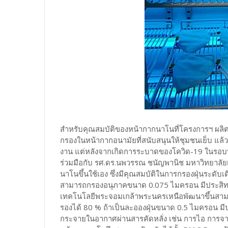
สำหรับคุณสมบัติของหน้ากากนาโนที่โครงการฯ ผลิ
กรองในหน้ากากอนามัยที่สนับสนุนให้ชุมชนเย็บ แล้วน
งาน แต่หลังจากเกิดการระบาดของโควิด-19 ในรอบที
ร่วมมือกับ รศ.ดร.นพวรรณ ชนัญพานิช มหาวิทยาล
นาโนขึ้นใช้เอง ซึ่งมีคุณสมบัติในการกรองฝุ่นระด
สามารถกรองอนุภาคขนาด 0.075 ไมครอน มีประสิทธิ
เทคโนโลยีพระจอมเกล้าพระนครเหนือพัฒนาขึ้นสา
รองได้ 80 % ถ้าเป็นละอองฝุ่นขนาด 0.5 ไมครอน มีปร
กระจายในอากาศผ่านสารคัดหลั่ง เช่น การไอ การจา