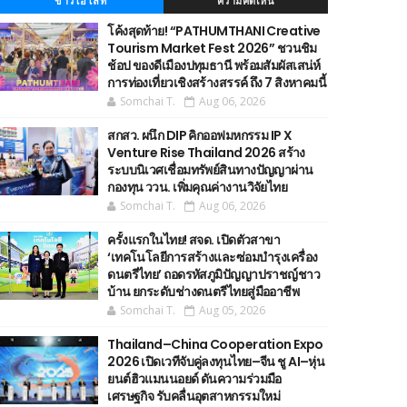
ข่าวไฮไลท์
ความคิดเห็น
โค้งสุดท้าย! “PATHUMTHANI Creative
Tourism Market Fest 2026” ชวนชิม
ช้อป ของดีเมืองปทุมธานี พร้อมสัมผัสเสน่ห์
การท่องเที่ยวเชิงสร้างสรรค์ ถึง 7 สิงหาคมนี้
Somchai T.
Aug 06, 2026
สกสว. ผนึก DIP คิกออฟมหกรรม IP X
Venture Rise Thailand 2026 สร้าง
ระบบนิเวศเชื่อมทรัพย์สินทางปัญญาผ่าน
กองทุน ววน. เพิ่มคุณค่างานวิจัยไทย
Somchai T.
Aug 06, 2026
ครั้งแรกในไทย! สจด. เปิดตัวสาขา
‘เทคโนโลยีการสร้างและซ่อมบำรุงเครื่อง
ดนตรีไทย’ ​ถอดรหัสภูมิปัญญาปราชญ์ชาว
บ้าน ยกระดับช่างดนตรีไทยสู่มืออาชีพ
Somchai T.
Aug 05, 2026
Thailand–China Cooperation Expo
2026 เปิดเวทีจับคู่ลงทุนไทย–จีน ชู AI–หุ่น
ยนต์ฮิวแมนนอยด์ ดันความร่วมมือ
เศรษฐกิจ รับคลื่นอุตสาหกรรมใหม่