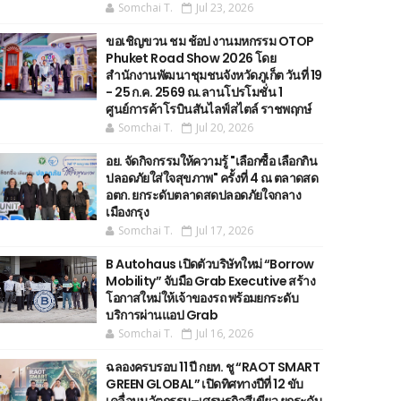
Somchai T.
Jul 23, 2026
ขอเชิญขวน ชม ช้อป งานมหกรรม OTOP
Phuket Road Show 2026 โดย
สำนักงานพัฒนาชุมชนจังหวัดภูเก็ต วันที่ 19
- 25 ก.ค. 2569 ณ.ลานโปรโมชั่น 1
ศูนย์การค้าโรบินสันไลฟ์สไตล์ ราชพฤกษ์
Somchai T.
Jul 20, 2026
อย. จัดกิจกรรมให้ความรู้ "เลือกซื้อ เลือกกิน
ปลอดภัยใส่ใจสุขภาพ" ครั้งที่ 4 ณ ตลาดสด
อตก. ยกระดับตลาดสดปลอดภัยใจกลาง
เมืองกรุง
Somchai T.
Jul 17, 2026
B Autohaus เปิดตัวบริษัทใหม่ “Borrow
Mobility” จับมือ Grab Executive สร้าง
โอกาสใหม่ให้เจ้าของรถ พร้อมยกระดับ
บริการผ่านแอป Grab
Somchai T.
Jul 16, 2026
ฉลองครบรอบ 11 ปี กยท. ชู “RAOT SMART
GREEN GLOBAL” เปิดทิศทางปีที่ 12 ขับ