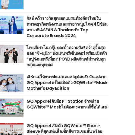
กัลฟ์ คว้ารางวัลสุดยอดแบรนด์องค์กรไทยใน
หมวดธุรกิจพลังงานและสาธารณูปโภค 4 ปีซ้อน
จากเวที ASEAN & Thailand’s Top
Corporate Brands 2024
ไทยเจียระไน กรุ๊ป ตอกย้ำความปัง!! คว้าคู่จิ้นสุด
ฮอต “ซี-นุนิว” นั่งแท่นพรีเซ็นเตอร์ พร้อมเปิดตัว
“สบู่รังนกพรีเมี่ยม” POYD ผลิตภัณฑ์สำหรับทุก
กลุ่มและทุกเพศ
#รักแม่ให้maskแม่ แคมเปญต้อนรับวันแม่จาก
GQ Apparel พร้อมเปิดตัว GQWhite™ Mask
Mother's Day Edition
GQ Apparel จับมือ PT Station จำหน่าย
GQWhite™ Mask ไม่ต้องลงจากรถก็ซื้อได้เลย!
GQ Apparel เปิดตัว GQWhite™ Short-
Sleeve ที่สุดแห่งเสื้อเชิ้ตสีขาวแขนสั้น พร้อม