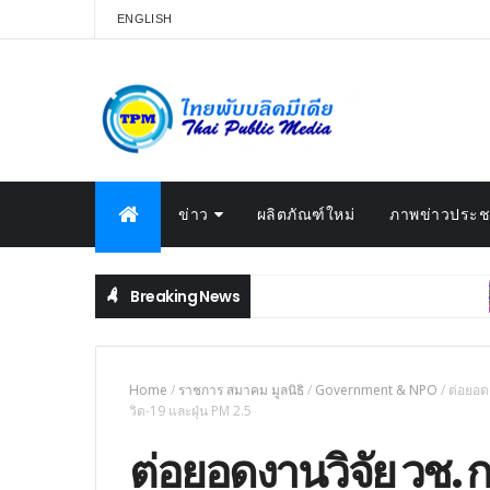
ENGLISH
ข่าว
ผลิตภัณฑ์ใหม่
ภาพข่าวประชา
Breaking News
HIG
้าของรถ พร้อมยกระดับบริการผ่านแอป Grab
Home
/
ราชการ สมาคม มูลนิธิ
/
Government & NPO
/
ต่อยอด
วิด-19 และฝุ่น PM 2.5
ต่อยอดงานวิจัย วช.