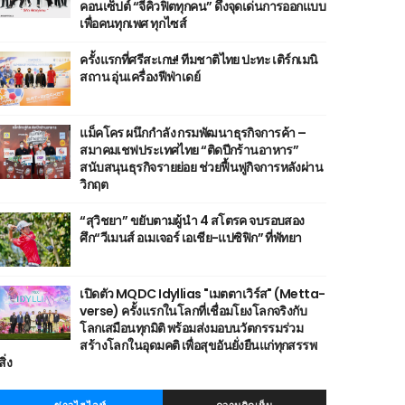
คอนเซ็ปต์ “จีคิวฟิตทุกคน” ดึงจุดเด่นการออกแบบ
เพื่อคนทุกเพศ ทุกไซส์
ครั้งแรกที่ศรีสะเกษ! ทีมชาติไทย ปะทะ เติร์กเมนิ
สถาน อุ่นเครื่องฟีฟ่าเดย์
แม็คโคร ผนึกกำลัง กรมพัฒนาธุรกิจการค้า –
สมาคมเชฟประเทศไทย “ติดปีกร้านอาหาร”
สนับสนุนธุรกิจรายย่อย ช่วยฟื้นฟูกิจการหลังผ่าน
วิกฤต
“สุวิชยา” ขยับตามผู้นำ 4 สโตรค จบรอบสอง
ศึก“วีเมนส์ อเมเจอร์ เอเชีย-แปซิฟิก” ที่พัทยา
เปิดตัว MQDC Idyllias "เมตตาเวิร์ส" (Metta-
verse) ครั้งแรกในโลกที่เชื่อมโยงโลกจริงกับ
โลกเสมือนทุกมิติ พร้อมส่งมอบนวัตกรรมร่วม
สร้างโลกในอุดมคติ เพื่อสุขอันยั่งยืนแก่ทุกสรรพ
สิ่ง