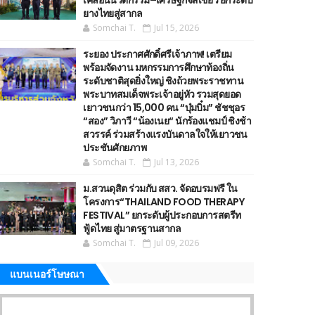
เคลื่อนนวัตกรรม–เศรษฐกิจสีเขียว ยกระดับ
ยางไทยสู่สากล
Somchai T.
Jul 15, 2026
ระยอง ประกาศศักดิ์ศรีเจ้าภาพ! เตรียม
พร้อมจัดงาน มหกรรมการศึกษาท้องถิ่น
ระดับชาติสุดยิ่งใหญ่ ชิงถ้วยพระราชทาน
พระบาทสมเด็จพระเจ้าอยู่หัว รวมสุดยอด
เยาวชนกว่า 15,000 คน “บุ๋มบิ๋ม” ชัชชุอร
“สอง” วิภาวี “น้องเนย“ นักร้องแชมป์ ชิงช้า
สวรรค์ ร่วมสร้างแรงบันดาลใจให้เยาวชน
ประชันศักยภาพ
Somchai T.
Jul 13, 2026
ม.สวนดุสิต ร่วมกับ สสว. จัดอบรมฟรี ใน
โครงการ“THAILAND FOOD THERAPY
FESTIVAL” ยกระดับผู้ประกอบการสตรีท
ฟู้ดไทย สู่มาตรฐานสากล
Somchai T.
Jul 09, 2026
แบนเนอร์โษษณา