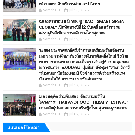
พร้อมยกระดับบริการผ่านแอป Grab
Somchai T.
Jul 16, 2026
ฉลองครบรอบ 11 ปี กยท. ชู “RAOT SMART GREEN
GLOBAL” เปิดทิศทางปีที่ 12 ขับเคลื่อนนวัตกรรม–
เศรษฐกิจสีเขียว ยกระดับยางไทยสู่สากล
Somchai T.
Jul 15, 2026
ระยอง ประกาศศักดิ์ศรีเจ้าภาพ! เตรียมพร้อมจัดงาน
มหกรรมการศึกษาท้องถิ่นระดับชาติสุดยิ่งใหญ่ ชิงถ้วย
พระราชทานพระบาทสมเด็จพระเจ้าอยู่หัว รวมสุดยอด
เยาวชนกว่า 15,000 คน “บุ๋มบิ๋ม” ชัชชุอร “สอง” วิภาวี
“น้องเนย“ นักร้องแชมป์ ชิงช้าสวรรค์ ร่วมสร้างแรง
บันดาลใจให้เยาวชน ประชันศักยภาพ
Somchai T.
Jul 13, 2026
ม.สวนดุสิต ร่วมกับ สสว. จัดอบรมฟรี ใน
โครงการ“THAILAND FOOD THERAPY FESTIVAL”
ยกระดับผู้ประกอบการสตรีทฟู้ดไทย สู่มาตรฐานสากล
Somchai T.
Jul 09, 2026
แบนเนอร์โษษณา