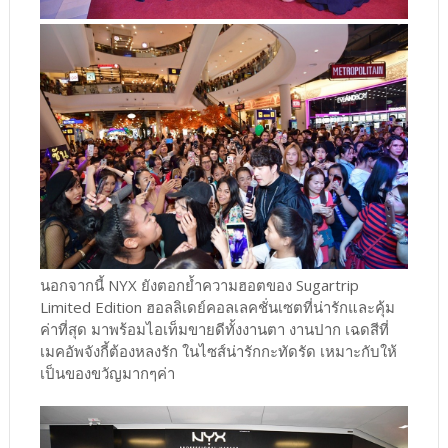
นอกจากนี้ NYX ยังตอกย้ำความฮอตของ Sugartrip
Limited Edition ฮอลลิเดย์คอลเลคชั่นเซตที่น่ารักและคุ้ม
ค่าที่สุด มาพร้อมไอเท็มขายดีทั้งงานตา งานปาก เฉดสีที่
เมคอัพจังกี้ต้องหลงรัก ในไซส์น่ารักกะทัดรัด เหมาะกับให้
เป็นของขวัญมากๆค่า