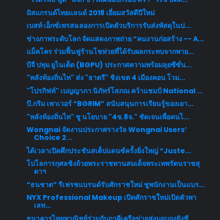
มิสแกรนด์ไทยแลนด์ 2018 เยี่ยมสวัสดีปีใหม่
เบสท์ เอ็กซ์เพรสฉลองการเปิดตัวบริการรับส่งพัสดุในป...
ช่างภาพระดับโลก จัดแสดงภาพถ่าย “คนงานก่อสร้าง -- A...
แม็คโคร ร่วมฟื้นฟูร้านโชห่วยที่ได้รับผลกระทบจากพาย...
บีจี ปทุม ยูไนเต็ด (BGPU) ประกาศความพร้อมลุยซีซั่น...
"พลังท้องถิ่นไท" ส่ง "ธาตรี" ชิงเขต 4 เมืองคอน โวม...
"โปรกิฟท์" เบญญาภา นิภัทร์โสภณ คว้าแชมป์ National ...
บี.กริม เพาเวอร์ “BGRIM” สนับสนุนการเรียนรู้ของเยา...
"พลังท้องถิ่นไท" ชู นโยบาย "4ช.8จ." ชัดเจนเพื่อคนไ...
Wongnai จัดงานประกาศรางวัล Wongnai Users’
Choice 2...
ได้เวลาเปิดศึกประชันสเต็ปแดนซ์ครั้งยิ่งใหญ่ “Juste...
โปโลการกุศลชิงถ้วยพระราชทานสมเด็จพระเทพรัตนราชสุ
ดาฯ
“ธนชาต” รีเฟรชแบรนด์รับศักราชใหม่ ชูพนักงานเป็นแบร...
NYX Professional Makeup เปิดศักราชใหม่เปิดตัวพา
เลท...
ธนาคารไทยพาณิชย์ร่วมกับภาคีเครือข่ายส่งมอบถุงยังชี...