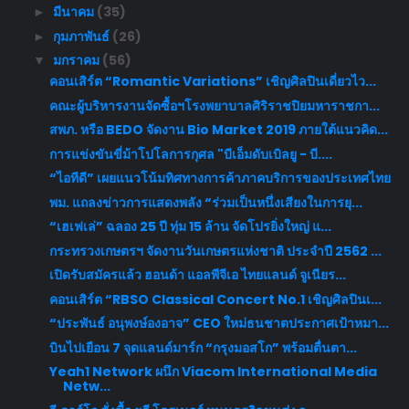
มีนาคม
(35)
►
กุมภาพันธ์
(26)
►
มกราคม
(56)
▼
คอนเสิร์ต “Romantic Variations” เชิญศิลปินเดี่ยวไว...
คณะผู้บริหารงานจัดซื้อฯโรงพยาบาลศิริราชปิยมหาราชกา...
สพภ. หรือ BEDO จัดงาน Bio Market 2019 ภายใต้แนวคิด...
การแข่งขันขี่ม้าโปโลการกุศล "บีเอ็มดับเบิลยู - บี....
“ไอทีดี” เผยแนวโน้มทิศทางการค้าภาคบริการของประเทศไทย
พม. แถลงข่าวการแสดงพลัง “ร่วมเป็นหนึ่งเสียงในการยุ...
“เฮเฟเล่” ฉลอง 25 ปี ทุ่ม 15 ล้าน จัดโปรยิ่งใหญ่ แ...
กระทรวงเกษตรฯ จัดงานวันเกษตรแห่งชาติ ประจำปี 2562 ...
เปิดรับสมัครแล้ว ฮอนด้า แอลพีจีเอ ไทยแลนด์ จูเนียร...
คอนเสิร์ต “RBSO Classical Concert No.1 เชิญศิลปินเ...
“ประพันธ์ อนุพงษ์องอาจ” CEO ใหม่ธนชาตประกาศเป้าหมา...
บินไปเยือน 7 จุดแลนด์มาร์ก “กรุงมอสโก” พร้อมตื่นตา...
Yeah1 Network ผนึก Viacom International Media
Netw...