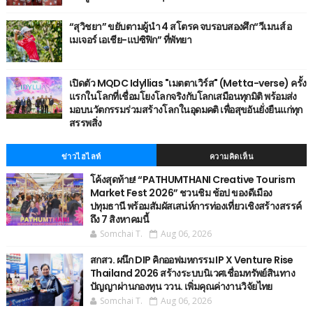
“สุวิชยา” ขยับตามผู้นำ 4 สโตรค จบรอบสองศึก“วีเมนส์ อ
เมเจอร์ เอเชีย-แปซิฟิก” ที่พัทยา
เปิดตัว MQDC Idyllias "เมตตาเวิร์ส" (Metta-verse) ครั้ง
แรกในโลกที่เชื่อมโยงโลกจริงกับโลกเสมือนทุกมิติ พร้อมส่ง
มอบนวัตกรรมร่วมสร้างโลกในอุดมคติ เพื่อสุขอันยั่งยืนแก่ทุก
สรรพสิ่ง
ข่าวไฮไลท์
ความคิดเห็น
โค้งสุดท้าย! “PATHUMTHANI Creative Tourism
Market Fest 2026” ชวนชิม ช้อป ของดีเมือง
ปทุมธานี พร้อมสัมผัสเสน่ห์การท่องเที่ยวเชิงสร้างสรรค์
ถึง 7 สิงหาคมนี้
Somchai T.
Aug 06, 2026
สกสว. ผนึก DIP คิกออฟมหกรรม IP X Venture Rise
Thailand 2026 สร้างระบบนิเวศเชื่อมทรัพย์สินทาง
ปัญญาผ่านกองทุน ววน. เพิ่มคุณค่างานวิจัยไทย
Somchai T.
Aug 06, 2026