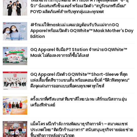
นิว” นั่งแท่นพรีเซ็นเตอร์ พร้อมเปิดตัว “สบู่รังนกพรีเมี่ยม”
POYD ผลิตภัณฑ์สำหรับทุกกลุ่มและทุกเพศ
#รักแม่ให้maskแม่ แคมเปญต้อนรับวันแม่จาก GQ
Apparel พร้อมเปิดตัว GQWhite™ Mask Mother's Day
Edition
GQ Apparel จับมือ PT Station จำหน่าย GQWhite™
Mask ไม่ต้องลงจากรถก็ซื้อได้เลย!
GQ Apparel เปิดตัว GQWhite™ Short-Sleeve ที่สุด
แห่งเสื้อเชิ้ตสีขาวแขนสั้น พร้อมคอนเซ็ปต์ “จีคิวฟิตทุกคน”
ดึงจุดเด่นการออกแบบเพื่อคนทุกเพศ ทุกไซส์
ครั้งแรกที่ศรีสะเกษ! ทีมชาติไทย ปะทะ เติร์กเมนิสถาน อุ่น
เครื่องฟีฟ่าเดย์
แม็คโคร ผนึกกำลัง กรมพัฒนาธุรกิจการค้า – สมาคมเชฟ
ประเทศไทย “ติดปีกร้านอาหาร” สนับสนุนธุรกิจรายย่อย ช่วย
ฟื้นฟูกิจการหลังผ่านวิกฤต