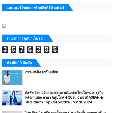
แบนเนอร์โฆษณาพร้อมลิงค์ (ตัวอย่าง)
จำนวนการดูหน้าเว็บรวม
3
5
7
6
3
8
5
ข่าวฮิต 10 อันดับ
ภาวะเหงื่อออกเป็นเลือด
กัลฟ์ คว้ารางวัลสุดยอดแบรนด์องค์กรไทยในหมวดธุรกิจ
พลังงานและสาธารณูปโภค 4 ปีซ้อน จากเวที ASEAN &
Thailand’s Top Corporate Brands 2024
ไทยเจียระไน กรุ๊ป ตอกย้ำความปัง!! คว้าคู่จิ้นสุดฮอต “ซี-นุ