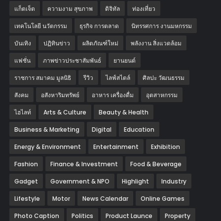
แก็ตเจ็ต
ความงาม สุขภาพ
ดิจิทัล
ท่องเที่ยว
เทคโนโลยี นวัตกรรม
ธุรกิจ การตลาด
นิทรรศการ งานมหกรรม
บันเทิง
ปฏิทินข่าว
ผลิตภัณฑ์ใหม่
พลังงาน สิ่งแวดล้อม
แฟชั่น
ภาพข่าวประชาสัมพันธ์
‎ยานยนต์‎
ราชการ สมาคม มูลนิธิ
รีวิว
ไลฟ์สไตล์
ศิลปะ วัฒนธรรม
สังคม
อสังหาริมทรัพย์
อาหาร เครื่องดื่ม
อุตสาหกรรม
ไฮไลท์
Arts & Culture
Beauty & Health
Business & Marketing
Digital
Education
Energy & Environment
Entertainment
Exhibition
Fashion
Finance & Investment
Food & Beverage
Gadget
Government & NPO
Highlight
Industry
Lifestyle
Motor
News Calendar
Online Games
Photo Caption
Politics
Product Launce
Property