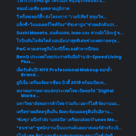
วี.คาร์โก สั่งซื้อ ยูดี โครเนอร์ หนุนธุรกิจขนส่ง อ...
ฟอมม์ เอเซีย ลุยตลาดภูมิภาค
วี พร็อพเพอร์ตี้ฯ ส่งโครงการ “เวอร์เทียร์ สุขุมวิท...
แท็กซี่-วินมอเตอร์ไซค์ร้อง“ชัชเตาปูน”ช่วยผลักดันปร...
Sushi Masato, มนต์นมสด, Isao และ สวนผักโอ้กะจู๋ ข...
โรบินสันไลฟ์สไตล์ มอบอั่งเปาสุดพิเศษช่วงเทศกาลตรุษ...
PwC คาดเศรษฐกิจโลกปีนี้ชะลอตัวจากปีก่อน
BenQ ประเทศไทยประกาศจับมือร้าน G-Speed Living
Plus...
เผ็ดรับต้นปี! NYX Professional Makeup ตอกย้ำ
Brand...
ยูบีเอ็ม เตรียมจัดอาเซียน บิวตี้ 2019 พร้อมเปิดเท...
สมาคมการตลาดแห่งประเทศไทย เปิดคอร์ส "Digital
Marke...
มหาวิทยาลัยหอการค้าไทย ร่วมกับ เออาร์ไอพี จัดงานมอ...
เครือข่ายผลิตครูคืนถิ่น จัดสะท้อนผลครูคืนถิ่นอีสาน...
‘ซัมซุง’ ผนึกกำลัง ‘แอปเปิล’ เตรียมปล่อย iTunes Mo...
“ธนชาต” ชูพนักงานเป็นแบรนด์แอมบาสเดอร์ตัวจริง เปิ...
“ไวด์ เฟธ ฟู้ด” แจก ข้าวแผ่นอบกรอบ ตรา “ไรซ์ บัดดี...