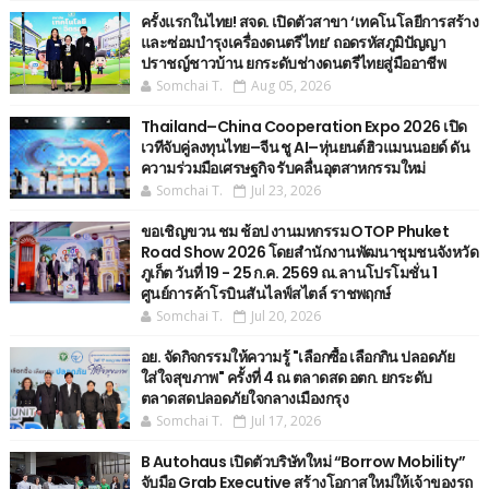
ครั้งแรกในไทย! สจด. เปิดตัวสาขา ‘เทคโนโลยีการสร้าง
และซ่อมบำรุงเครื่องดนตรีไทย’ ​ถอดรหัสภูมิปัญญา
ปราชญ์ชาวบ้าน ยกระดับช่างดนตรีไทยสู่มืออาชีพ
Somchai T.
Aug 05, 2026
Thailand–China Cooperation Expo 2026 เปิด
เวทีจับคู่ลงทุนไทย–จีน ชู AI–หุ่นยนต์ฮิวแมนนอยด์ ดัน
ความร่วมมือเศรษฐกิจ รับคลื่นอุตสาหกรรมใหม่
Somchai T.
Jul 23, 2026
ขอเชิญขวน ชม ช้อป งานมหกรรม OTOP Phuket
Road Show 2026 โดยสำนักงานพัฒนาชุมชนจังหวัด
ภูเก็ต วันที่ 19 - 25 ก.ค. 2569 ณ.ลานโปรโมชั่น 1
ศูนย์การค้าโรบินสันไลฟ์สไตล์ ราชพฤกษ์
Somchai T.
Jul 20, 2026
อย. จัดกิจกรรมให้ความรู้ "เลือกซื้อ เลือกกิน ปลอดภัย
ใส่ใจสุขภาพ" ครั้งที่ 4 ณ ตลาดสด อตก. ยกระดับ
ตลาดสดปลอดภัยใจกลางเมืองกรุง
Somchai T.
Jul 17, 2026
B Autohaus เปิดตัวบริษัทใหม่ “Borrow Mobility”
จับมือ Grab Executive สร้างโอกาสใหม่ให้เจ้าของรถ