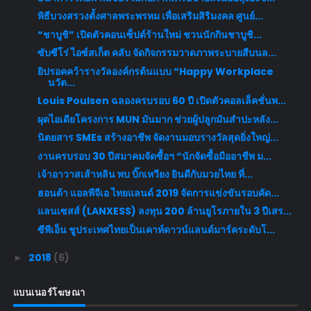
พิธีบวงสรวงตั้งศาลพระพรหม เพื่อเสริมสิริมงคล ศูนย์...
“ชาบูชิ” เปิดตัวคอนเซ็ปต์ร้านใหม่ ชวนนักกินชาบูชิ...
ซับซีโร่ ไอซ์สเก็ต คลับ จัดกิจกรรมวาดภาพระบายสีบนล...
ยิปรอคคว้ารางวัลองค์กรต้นแบบ “Happy Workplace
นวัต...
Louis Poulsen ฉลองครบรอบ 60 ปี เปิดตัวคอลเล็คชั่นพ...
ผุดไอเดียโครงการ MUN มันมาก ช่วยผู้ปลูกมันสำปะหลัง...
นิตยสาร SMEs สร้างอาชีพ จัดงานมอบรางวัลสุดยิ่งใหญ่...
งานครบรอบ 30 ปีสมาคมจัดซื้อฯ “นักจัดซื้อมืออาชีพ ม...
เจ้าอาวาสเส้าหลิน พบ บิ๊กเหวียง ยินดีกับมวยไทย ที่...
ฮอนด้า แอลพีจีเอ ไทยแลนด์ 2019 จัดการแข่งขันรอบคัด...
แลนเซสส์ (LANXESS) ลงทุน 200 ล้านยูโรภายใน 3 ปีเสร...
ซีพีเอ็น ชูประเทศไทยเป็นเคาท์ดาวน์แลนด์มาร์คระดับโ...
2018
(6)
►
แบนเนอร์โฆษณา