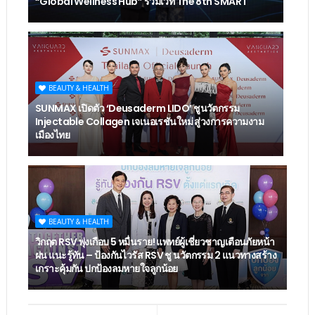
“Global Wellness Hub” ร่วมเวที The 8th SMART
BEAUTY & HEALTH
SUNMAX เปิดตัว ‘Deusaderm LIDO’ ชูนวัตกรรม
Injectable Collagen เจเนอเรชันใหม่ สู่วงการความงาม
เมืองไทย
BEAUTY & HEALTH
วิกฤต RSV พุ่งเกือบ 5 หมื่นราย! แพทย์ผู้เชี่ยวชาญเตือนภัยหน้า
ฝน แนะรู้ทัน – ป้องกันไวรัส RSV ชู นวัตกรรม 2 แนวทางสร้าง
เกราะคุ้มกัน ปกป้องลมหายใจลูกน้อย