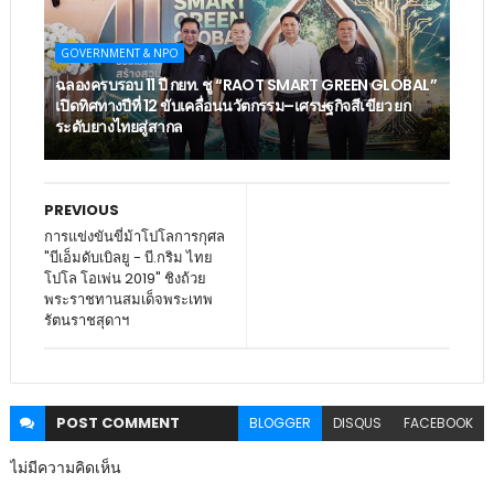
GOVERNMENT & NPO
ฉลองครบรอบ 11 ปี กยท. ชู “RAOT SMART GREEN GLOBAL”
เปิดทิศทางปีที่ 12 ขับเคลื่อนนวัตกรรม–เศรษฐกิจสีเขียว ยก
ระดับยางไทยสู่สากล
PREVIOUS
การแข่งขันขี่ม้าโปโลการกุศล
"บีเอ็มดับเบิลยู - บี.กริม ไทย
โปโล โอเพ่น 2019" ชิงถ้วย
พระราชทานสมเด็จพระเทพ
รัตนราชสุดาฯ
POST
COMMENT
BLOGGER
DISQUS
FACEBOOK
ไม่มีความคิดเห็น