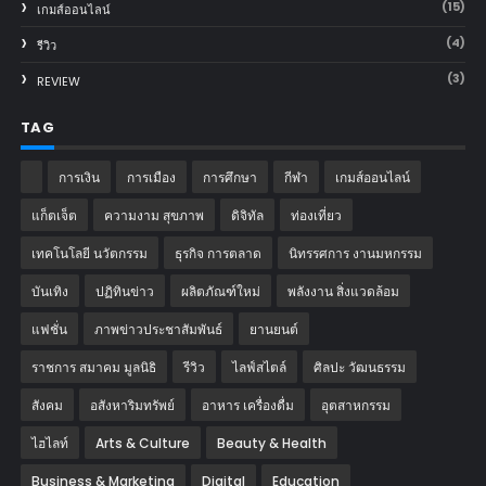
(15)
เกมส์ออนไลน์
(4)
รีวิว
(3)
REVIEW
TAG
การเงิน
การเมือง
การศึกษา
กีฬา
เกมส์ออนไลน์
แก็ตเจ็ต
ความงาม สุขภาพ
ดิจิทัล
ท่องเที่ยว
เทคโนโลยี นวัตกรรม
ธุรกิจ การตลาด
นิทรรศการ งานมหกรรม
บันเทิง
ปฏิทินข่าว
ผลิตภัณฑ์ใหม่
พลังงาน สิ่งแวดล้อม
แฟชั่น
ภาพข่าวประชาสัมพันธ์
‎ยานยนต์‎
ราชการ สมาคม มูลนิธิ
รีวิว
ไลฟ์สไตล์
ศิลปะ วัฒนธรรม
สังคม
อสังหาริมทรัพย์
อาหาร เครื่องดื่ม
อุตสาหกรรม
ไฮไลท์
Arts & Culture
Beauty & Health
Business & Marketing
Digital
Education