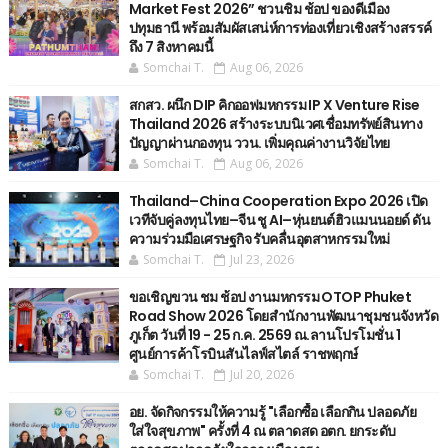
Market Fest 2026” ชวนชิม ช้อป ของดีเมือง
ปทุมธานี พร้อมสัมผัสเสน่ห์การท่องเที่ยวเชิงสร้างสรรค์
ถึง 7 สิงหาคมนี้
Somchai T.
Aug 06, 2026
สกสว. ผนึก DIP คิกออฟมหกรรม IP X Venture Rise
Thailand 2026 สร้างระบบนิเวศเชื่อมทรัพย์สินทาง
ปัญญาผ่านกองทุน ววน. เพิ่มคุณค่างานวิจัยไทย
Somchai T.
Aug 06, 2026
Thailand–China Cooperation Expo 2026 เปิด
เวทีจับคู่ลงทุนไทย–จีน ชู AI–หุ่นยนต์ฮิวแมนนอยด์ ดัน
ความร่วมมือเศรษฐกิจ รับคลื่นอุตสาหกรรมใหม่
Somchai T.
Jul 23, 2026
ขอเชิญขวน ชม ช้อป งานมหกรรม OTOP Phuket
Road Show 2026 โดยสำนักงานพัฒนาชุมชนจังหวัด
ภูเก็ต วันที่ 19 - 25 ก.ค. 2569 ณ.ลานโปรโมชั่น 1
ศูนย์การค้าโรบินสันไลฟ์สไตล์ ราชพฤกษ์
Somchai T.
Jul 20, 2026
อย. จัดกิจกรรมให้ความรู้ "เลือกซื้อ เลือกกิน ปลอดภัย
ใส่ใจสุขภาพ" ครั้งที่ 4 ณ ตลาดสด อตก. ยกระดับ