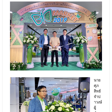
นาย
ศุภ
สิทธ์
จำป
าวงษ์
ผู้