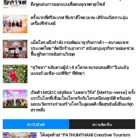
ดึงจุดเด่นการออกแบบเพื่อคนทุกเพศ ทุกไซส์
ครั้งแรกที่ศรีสะเกษ! ทีมชาติไทย ปะทะ เติร์กเมนิสถาน อุ่น
เครื่องฟีฟ่าเดย์
แม็คโคร ผนึกกำลัง กรมพัฒนาธุรกิจการค้า – สมาคมเชฟ
ประเทศไทย “ติดปีกร้านอาหาร” สนับสนุนธุรกิจรายย่อย ช่วย
ฟื้นฟูกิจการหลังผ่านวิกฤต
“สุวิชยา” ขยับตามผู้นำ 4 สโตรค จบรอบสองศึก“วีเมนส์ อ
เมเจอร์ เอเชีย-แปซิฟิก” ที่พัทยา
เปิดตัว MQDC Idyllias "เมตตาเวิร์ส" (Metta-verse) ครั้ง
แรกในโลกที่เชื่อมโยงโลกจริงกับโลกเสมือนทุกมิติ พร้อมส่ง
มอบนวัตกรรมร่วมสร้างโลกในอุดมคติ เพื่อสุขอันยั่งยืนแก่ทุก
สรรพสิ่ง
ข่าวไฮไลท์
ความคิดเห็น
โค้งสุดท้าย! “PATHUMTHANI Creative Tourism