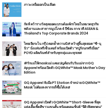
ภาวะเหงื่อออกเป็นเลือด
กัลฟ์ คว้ารางวัลสุดยอดแบรนด์องค์กรไทยในหมวดธุรกิจ
พลังงานและสาธารณูปโภค 4 ปีซ้อน จากเวที ASEAN &
Thailand’s Top Corporate Brands 2024
ไทยเจียระไน กรุ๊ป ตอกย้ำความปัง!! คว้าคู่จิ้นสุดฮอต “ซี-นุ
นิว” นั่งแท่นพรีเซ็นเตอร์ พร้อมเปิดตัว “สบู่รังนกพรีเมี่ยม”
POYD ผลิตภัณฑ์สำหรับทุกกลุ่มและทุกเพศ
#รักแม่ให้maskแม่ แคมเปญต้อนรับวันแม่จาก GQ
Apparel พร้อมเปิดตัว GQWhite™ Mask Mother's Day
Edition
GQ Apparel จับมือ PT Station จำหน่าย GQWhite™
Mask ไม่ต้องลงจากรถก็ซื้อได้เลย!
GQ Apparel เปิดตัว GQWhite™ Short-Sleeve ที่สุด
แห่งเสื้อเชิ้ตสีขาวแขนสั้น พร้อมคอนเซ็ปต์ “จีคิวฟิตทุกคน”