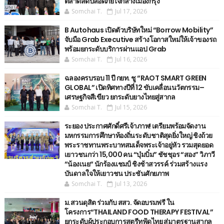
ตลาดสดปลอดภัยใจกลางเมืองกรุง
Somchai T.
Jul 17, 2026
B Autohaus เปิดตัวบริษัทใหม่ “Borrow Mobility”
จับมือ Grab Executive สร้างโอกาสใหม่ให้เจ้าของรถ
พร้อมยกระดับบริการผ่านแอป Grab
Somchai T.
Jul 16, 2026
ฉลองครบรอบ 11 ปี กยท. ชู “RAOT SMART GREEN
GLOBAL” เปิดทิศทางปีที่ 12 ขับเคลื่อนนวัตกรรม–
เศรษฐกิจสีเขียว ยกระดับยางไทยสู่สากล
Somchai T.
Jul 15, 2026
ระยอง ประกาศศักดิ์ศรีเจ้าภาพ! เตรียมพร้อมจัดงาน
มหกรรมการศึกษาท้องถิ่นระดับชาติสุดยิ่งใหญ่ ชิงถ้วย
พระราชทานพระบาทสมเด็จพระเจ้าอยู่หัว รวมสุดยอด
เยาวชนกว่า 15,000 คน “บุ๋มบิ๋ม” ชัชชุอร “สอง” วิภาวี
“น้องเนย“ นักร้องแชมป์ ชิงช้าสวรรค์ ร่วมสร้างแรง
บันดาลใจให้เยาวชน ประชันศักยภาพ
Somchai T.
Jul 13, 2026
ม.สวนดุสิต ร่วมกับ สสว. จัดอบรมฟรี ใน
โครงการ“THAILAND FOOD THERAPY FESTIVAL”
ยกระดับผู้ประกอบการสตรีทฟู้ดไทย สู่มาตรฐานสากล