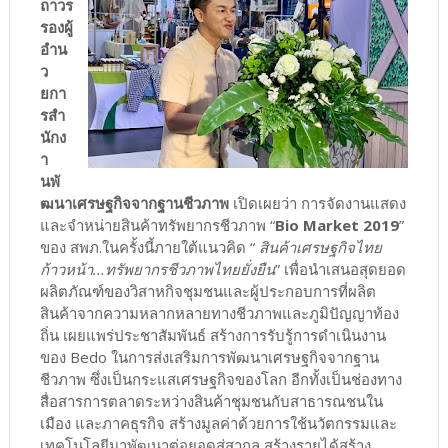
ถาวร
รองผู้
อำน
ว
ยกา
รสำ
นักง
า
นพั
ฒนาเศรษฐกิจจากฐานชีวภาพ
เปิดเผยว่า การจัดงานแสดง
และจำหน่ายสินค้าทรัพยากรชีวภาพ “
Bio Market 2019
”
ของ สพภ.ในครั้งนี้ภายใต้แนวคิด “
สินค้าเศรษฐกิจไทย
ก้าวหน้า...ทรัพยากรชีวภาพไทยยั่งยืน
” เพื่อนำเสนอสุดยอด
ผลิตภัณฑ์ของวิสาหกิจชุมชนและผู้ประกอบการที่ผลิต
สินค้าจากความหลากหลายทางชีวภาพและภูมิปัญญาท้อง
ถิ่น เผยแพร่ประชาสัมพันธ์ สร้างการรับรู้การดำเนินงาน
ของ Bedo ในการส่งเสริมการพัฒนาเศรษฐกิจจากฐาน
ชีวภาพ ซึ่งเป็นกระแสเศรษฐกิจของโลก อีกทั้งเป็นช่องทาง
สื่อสารการตลาดระหว่างสินค้าชุมชนกับสาธารณชนใน
เมือง และภาคธุรกิจ สร้างมูลค่าด้วยการใช้นวัตกรรมและ
เทคโนโลยีมาพัฒนาต่อยอดสู่สากล สร้างรายได้สร้าง