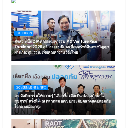
EXHIBITION
สกสว. ผนึก DIP คิกออฟมหกรรม IP X Venture Rise
Thailand 2026 สร้างระบบนิเวศเชื่อมทรัพย์สินทางปัญญา
ผ่านกองทุน ววน. เพิ่มคุณค่างานวิจัยไทย
GOVERNMENT & NPO
อย. จัดกิจกรรมให้ความรู้ "เลือกซื้อ เลือกกิน ปลอดภัยใส่ใจ
สุขภาพ" ครั้งที่ 4 ณ ตลาดสด อตก. ยกระดับตลาดสดปลอดภัย
ใจกลางเมืองกรุง