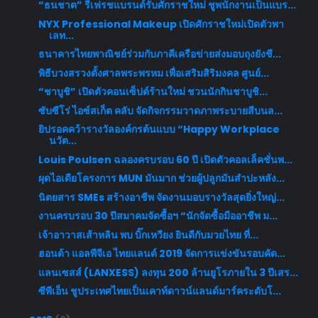
“ธนชาต” รีเฟรชแบรนด์รับศักราชใหม่ ชูพนักงานเป็นแบร...
NYX Professional Makeup เปิดศักราชใหม่เปิดตัวพา
เลท...
ธนาคารไทยพาณิชย์ร่วมกับภาคีเครือข่ายส่งมอบถุงยังชี...
พิธีบวงสรวงตั้งศาลพระพรหม เพื่อเสริมสิริมงคล ศูนย์...
“ชาบูชิ” เปิดตัวคอนเซ็ปต์ร้านใหม่ ชวนนักกินชาบูชิ...
ซับซีโร่ ไอซ์สเก็ต คลับ จัดกิจกรรมวาดภาพระบายสีบนล...
ยิปรอคคว้ารางวัลองค์กรต้นแบบ “Happy Workplace
นวัต...
Louis Poulsen ฉลองครบรอบ 60 ปี เปิดตัวคอลเล็คชั่นพ...
ผุดไอเดียโครงการ MUN มันมาก ช่วยผู้ปลูกมันสำปะหลัง...
นิตยสาร SMEs สร้างอาชีพ จัดงานมอบรางวัลสุดยิ่งใหญ่...
งานครบรอบ 30 ปีสมาคมจัดซื้อฯ “นักจัดซื้อมืออาชีพ ม...
เจ้าอาวาสเส้าหลิน พบ บิ๊กเหวียง ยินดีกับมวยไทย ที่...
ฮอนด้า แอลพีจีเอ ไทยแลนด์ 2019 จัดการแข่งขันรอบคัด...
แลนเซสส์ (LANXESS) ลงทุน 200 ล้านยูโรภายใน 3 ปีเสร...
ซีพีเอ็น ชูประเทศไทยเป็นเคาท์ดาวน์แลนด์มาร์คระดับโ...