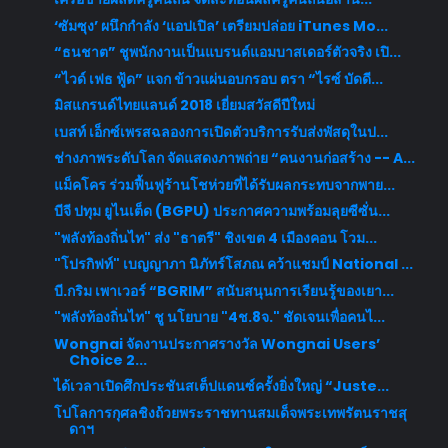
‘ซัมซุง’ ผนึกกำลัง ‘แอปเปิล’ เตรียมปล่อย iTunes Mo...
“ธนชาต” ชูพนักงานเป็นแบรนด์แอมบาสเดอร์ตัวจริง เปิ...
“ไวด์ เฟธ ฟู้ด” แจก ข้าวแผ่นอบกรอบ ตรา “ไรซ์ บัดดี...
มิสแกรนด์ไทยแลนด์ 2018 เยี่ยมสวัสดีปีใหม่
เบสท์ เอ็กซ์เพรสฉลองการเปิดตัวบริการรับส่งพัสดุในป...
ช่างภาพระดับโลก จัดแสดงภาพถ่าย “คนงานก่อสร้าง -- A...
แม็คโคร ร่วมฟื้นฟูร้านโชห่วยที่ได้รับผลกระทบจากพาย...
บีจี ปทุม ยูไนเต็ด (BGPU) ประกาศความพร้อมลุยซีซั่น...
"พลังท้องถิ่นไท" ส่ง "ธาตรี" ชิงเขต 4 เมืองคอน โวม...
"โปรกิฟท์" เบญญาภา นิภัทร์โสภณ คว้าแชมป์ National ...
บี.กริม เพาเวอร์ “BGRIM” สนับสนุนการเรียนรู้ของเยา...
"พลังท้องถิ่นไท" ชู นโยบาย "4ช.8จ." ชัดเจนเพื่อคนไ...
Wongnai จัดงานประกาศรางวัล Wongnai Users’
Choice 2...
ได้เวลาเปิดศึกประชันสเต็ปแดนซ์ครั้งยิ่งใหญ่ “Juste...
โปโลการกุศลชิงถ้วยพระราชทานสมเด็จพระเทพรัตนราชสุ
ดาฯ