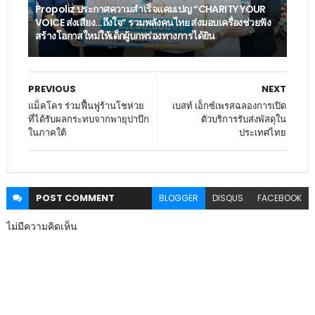
Propoliz ประกาศความสำเร็จแคมเปญ “CHARITY YOUR
VOICE ส่งเสียง...ถึงใจ” รวมพลังคนไทย ส่งมอบเครื่องช่วยฟัง
สร้างโอกาสใหม่ให้เด็กผู้บกพร่องทางการได้ยิน
PREVIOUS
NEXT
แม็คโคร ร่วมฟื้นฟูร้านโชห่วย
เบสท์ เอ็กซ์เพรสฉลองการเปิด
ที่ได้รับผลกระทบจากพายุปาบึก
ตัวบริการรับส่งพัสดุใน
ในภาคใต้
ประเทศไทย
POST
COMMENT
BLOGGER
DISQUS
FACEBOOK
ไม่มีความคิดเห็น