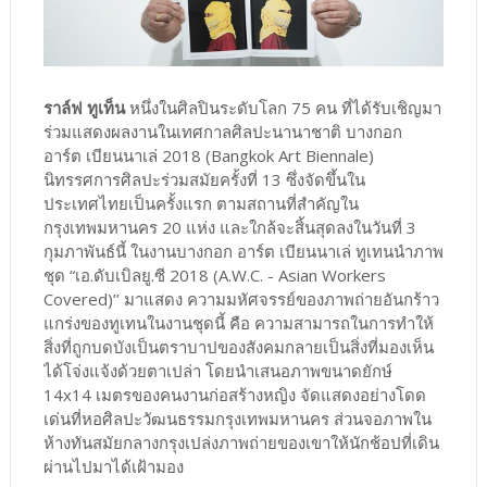
ราล์ฟ ทูเท็น
หนึ่งในศิลปินระดับโลก 75 คน ที่ได้รับเชิญมา
ร่วมแสดงผลงานในเทศกาลศิลปะนานาชาติ บางกอก
อาร์ต เบียนนาเล่ 2018 (Bangkok Art Biennale)
นิทรรศการศิลปะร่วมสมัยครั้งที่ 13 ซึ่งจัดขึ้นใน
ประเทศไทยเป็นครั้งแรก ตามสถานที่สำคัญใน
กรุงเทพมหานคร 20 แห่ง และใกล้จะสิ้นสุดลงในวันที่ 3
กุมภาพันธ์นี้ ในงานบางกอก อาร์ต เบียนนาเล่ ทูเทนนำภาพ
ชุด “เอ.ดับเบิลยู.ซี 2018 (A.W.C. - Asian Workers
Covered)’’ มาแสดง ความมหัศจรรย์ของภาพถ่ายอันกร้าว
แกร่งของทูเทนในงานชุดนี้ คือ ความสามารถในการทำให้
สิ่งที่ถูกบดบังเป็นตราบาปของสังคมกลายเป็นสิ่งที่มองเห็น
ได้โจ่งแจ้งด้วยตาเปล่า โดยนำเสนอภาพขนาดยักษ์
14x14 เมตรของคนงานก่อสร้างหญิง จัดแสดงอย่างโดด
เด่นที่หอศิลปะวัฒนธรรมกรุงเทพมหานคร ส่วนจอภาพใน
ห้างทันสมัยกลางกรุงเปล่งภาพถ่ายของเขาให้นักช้อปที่เดิน
ผ่านไปมาได้เฝ้ามอง