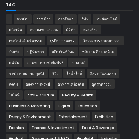
TAG
การเงิน
การเมือง
การศึกษา
กีฬา
เกมส์ออนไลน์
แก็ตเจ็ต
ความงาม สุขภาพ
ดิจิทัล
ท่องเที่ยว
เทคโนโลยี นวัตกรรม
ธุรกิจ การตลาด
นิทรรศการ งานมหกรรม
บันเทิง
ปฏิทินข่าว
ผลิตภัณฑ์ใหม่
พลังงาน สิ่งแวดล้อม
แฟชั่น
ภาพข่าวประชาสัมพันธ์
‎ยานยนต์‎
ราชการ สมาคม มูลนิธิ
รีวิว
ไลฟ์สไตล์
ศิลปะ วัฒนธรรม
สังคม
อสังหาริมทรัพย์
อาหาร เครื่องดื่ม
อุตสาหกรรม
ไฮไลท์
Arts & Culture
Beauty & Health
Business & Marketing
Digital
Education
Energy & Environment
Entertainment
Exhibition
Fashion
Finance & Investment
Food & Beverage
Gadget
Government & NPO
Highlight
Industry