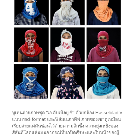
ทูเทนถ่ายภาพชุด “เอ.ดับเบิลยู.ซี’’ ด้วยกล้อง Hasselblad V
แบบ mid-format และฟิล์มเนกาทีฟ ภาพของเขาดูเหมือน
เรียบง่ายแต่มันซ่อนไว้ด้วยความลึกซึ้ง ความยุ่งเหยิงของ
สีสันที่โลดแล่นบนอาภรณ์ที่ปกปิดศีรษะและใบหน้าของผู้