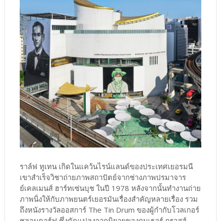
ราล์ฟ ทูเทน เกิดในแคว้นไรน์แลนด์ของประเทศเยอรมนี
เขาสำเร็จวิชาถ่ายภาพสถาปัตย์จากช่างภาพปรมาจาร
ย์เคลเมนส์ ฮาร์ทเซ่นบุช ในปี 1978 หลังจากนั้นทำงานถ่าย
ภาพนิ่งให้กับภาพยนตร์เยอรมันเรื่องสำคัญหลายเรื่อง รวม
ถึงหนังรางวัลออสการ์ The Tin Drum ของผู้กำกับโวลเกอร์
ชลอนดอร์ฟ ซึ่งดัดแปลงจากนิยายของกุนเธอร์ กราสส์