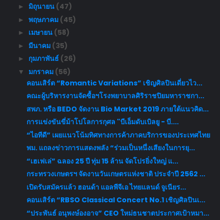
มิถุนายน
(47)
►
พฤษภาคม
(45)
►
เมษายน
(58)
►
มีนาคม
(35)
►
กุมภาพันธ์
(26)
►
มกราคม
(56)
▼
คอนเสิร์ต “Romantic Variations” เชิญศิลปินเดี่ยวไว...
คณะผู้บริหารงานจัดซื้อฯโรงพยาบาลศิริราชปิยมหาราชกา...
สพภ. หรือ BEDO จัดงาน Bio Market 2019 ภายใต้แนวคิด...
การแข่งขันขี่ม้าโปโลการกุศล "บีเอ็มดับเบิลยู - บี....
“ไอทีดี” เผยแนวโน้มทิศทางการค้าภาคบริการของประเทศไทย
พม. แถลงข่าวการแสดงพลัง “ร่วมเป็นหนึ่งเสียงในการยุ...
“เฮเฟเล่” ฉลอง 25 ปี ทุ่ม 15 ล้าน จัดโปรยิ่งใหญ่ แ...
กระทรวงเกษตรฯ จัดงานวันเกษตรแห่งชาติ ประจำปี 2562 ...
เปิดรับสมัครแล้ว ฮอนด้า แอลพีจีเอ ไทยแลนด์ จูเนียร...
คอนเสิร์ต “RBSO Classical Concert No.1 เชิญศิลปินเ...
“ประพันธ์ อนุพงษ์องอาจ” CEO ใหม่ธนชาตประกาศเป้าหมา...