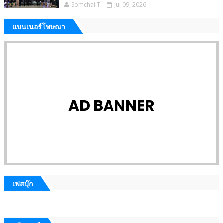
Somchai T.
Jul 09, 2026
แบนเนอร์โษษณา
AD BANNER
เฟสบุ๊ก