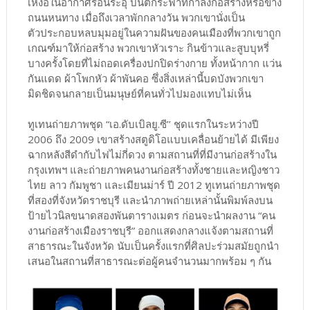
เหงื่อในอากาศร้อนระอุ บนตึกระฟ้าที่กำลังก่อสร้างหรือข้าง
ถนนหนทาง เมื่อถึงเวลาพักกลางวัน พวกเขานั่งเป็น
ตัวประกอบหลบมุมอยู่ในความฝันของคนเมืองที่พวกเขาถูก
เกณฑ์มาให้ก่อสร้าง พวกเขาหัวเราะ กินข้าวและสูบบุหรี่
บางครั้งโดยที่ไม่ถอดเครื่องปกปิดร่างกาย ทั้งหน้ากาก แว่น
กันแดด ผ้าโพกหัว ผ้าพันคอ ซึ่งสิ่งเหล่านี้บดบังพวกเขา
มิดชิดจนกลายเป็นมนุษย์ที่คนทั่วไปมองแทบไม่เห็น
ทูเทนถ่ายภาพชุด “เอ.ดับเบิลยู.ซี’’ ชุดแรกในระหว่างปี
2006 ถึง 2009 เขาสร้างสตูดิโอแบบเคลื่อนย้ายได้ มีเพียง
ฉากหลังสีดำกับไฟไม่กี่ดวง ตามสถานที่ที่มีงานก่อสร้างใน
กรุงเทพฯ และถ่ายภาพคนงานก่อสร้างทั้งชายและหญิงชาว
ไทย ลาว กัมพูชา และเมียนม่าร์ ปี 2012 ทูเทนถ่ายภาพชุด
ที่สองที่จังหวัดราชบุรี และนำภาพถ่ายเหล่านั้นพิมพ์ลงบน
ป้ายไวนิลขนาดสองพันตารางเมตร ก่อนจะนำผลงาน “คน
งานก่อสร้างเมืองราชบุรี” ออกแสดงกลางแจ้งตามสถานที่
สาธารณะในจังหวัด นับเป็นครั้งแรกที่ศิลปะร่วมสมัยถูกนำ
เสนอในสถานที่สาธารณะต่อผู้คนจำนวนมากพร้อม ๆ กัน