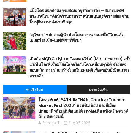
แม็คโคร ผนึกกำลัง กรมพัฒนาธุรกิจการค้า – สมาคมเชฟ
ประเทศไทย “ติดปีกร้านอาหาร” สนับสนุนธุรกิจรายย่อย ช่วย
ฟื้นฟูกิจการหลังผ่านวิกฤต
“สุวิชยา” ขยับตามผู้นำ 4 สโตรค จบรอบสองศึก“วีเมนส์ อ
เมเจอร์ เอเชีย-แปซิฟิก” ที่พัทยา
เปิดตัว MQDC Idyllias "เมตตาเวิร์ส" (Metta-verse) ครั้ง
แรกในโลกที่เชื่อมโยงโลกจริงกับโลกเสมือนทุกมิติ พร้อมส่ง
มอบนวัตกรรมร่วมสร้างโลกในอุดมคติ เพื่อสุขอันยั่งยืนแก่ทุก
สรรพสิ่ง
ข่าวไฮไลท์
ความคิดเห็น
โค้งสุดท้าย! “PATHUMTHANI Creative Tourism
Market Fest 2026” ชวนชิม ช้อป ของดีเมือง
ปทุมธานี พร้อมสัมผัสเสน่ห์การท่องเที่ยวเชิงสร้างสรรค์
ถึง 7 สิงหาคมนี้
Somchai T.
Aug 06, 2026