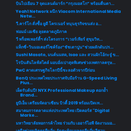
บินไปเยือน 7 จุดแลนด์มาร์ก “กรุงมอสโก” พร้อมตื่นตา...
Yeah1 Network ผนึก Viacom International Media
Netw...
วี.คาร์โก สั่งซื้อ ยูดี โครเนอร์ หนุนธุรกิจขนส่ง อ...
ฟอมม์ เอเซีย ลุยตลาดภูมิภาค
วี พร็อพเพอร์ตี้ฯ ส่งโครงการ “เวอร์เทียร์ สุขุมวิท...
แท็กซี่-วินมอเตอร์ไซค์ร้อง“ชัชเตาปูน”ช่วยผลักดันปร...
Sushi Masato, มนต์นมสด, Isao และ สวนผักโอ้กะจู๋ ข...
โรบินสันไลฟ์สไตล์ มอบอั่งเปาสุดพิเศษช่วงเทศกาลตรุษ...
PwC คาดเศรษฐกิจโลกปีนี้ชะลอตัวจากปีก่อน
BenQ ประเทศไทยประกาศจับมือร้าน G-Speed Living
Plus...
เผ็ดรับต้นปี! NYX Professional Makeup ตอกย้ำ
Brand...
ยูบีเอ็ม เตรียมจัดอาเซียน บิวตี้ 2019 พร้อมเปิดเท...
สมาคมการตลาดแห่งประเทศไทย เปิดคอร์ส "Digital
Marke...
มหาวิทยาลัยหอการค้าไทย ร่วมกับ เออาร์ไอพี จัดงานมอ...
เครือข่ายผลิตครูคืนถิ่น จัดสะท้อนผลครูคืนถิ่นอีสาน...