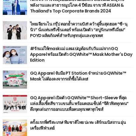
พลังงานและสาธารณูปโภค 4 ปีซ้อน จากเวที ASEAN &
Thailand’s Top Corporate Brands 2024
ไทยเจียระไน กรุ๊ป ตอกย้ำความปัง!! คว้าคู่จิ้นสุดฮอต “ซี-นุ
นิว” นั่งแท่นพรีเซ็นเตอร์ พร้อมเปิดตัว “สบู่รังนกพรีเมี่ยม”
POYD ผลิตภัณฑ์สำหรับทุกกลุ่มและทุกเพศ
#รักแม่ให้maskแม่ แคมเปญต้อนรับวันแม่จาก GQ
Apparel พร้อมเปิดตัว GQWhite™ Mask Mother's Day
Edition
GQ Apparel จับมือ PT Station จำหน่าย GQWhite™
Mask ไม่ต้องลงจากรถก็ซื้อได้เลย!
GQ Apparel เปิดตัว GQWhite™ Short-Sleeve ที่สุด
แห่งเสื้อเชิ้ตสีขาวแขนสั้น พร้อมคอนเซ็ปต์ “จีคิวฟิตทุกคน”
ดึงจุดเด่นการออกแบบเพื่อคนทุกเพศ ทุกไซส์
ครั้งแรกที่ศรีสะเกษ! ทีมชาติไทย ปะทะ เติร์กเมนิสถาน อุ่น
เครื่องฟีฟ่าเดย์