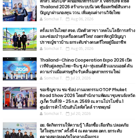
สกสว. ผนึก DIP คิกออฟมหกรรม IP X Venture Rise
Thailand 2026 สร้างระบบนิเวศเชื่อมทรัพย์สินทาง
ปัญญาผ่านกองทุน ววน. เพิ่มคุณค่างานวิจัยไทย
Somchai T.
Aug 06, 2026
ครั้งแรกในไทย! สจด. เปิดตัวสาขา ‘เทคโนโลยีการสร้าง
และซ่อมบำรุงเครื่องดนตรีไทย’ ​ถอดรหัสภูมิปัญญา
ปราชญ์ชาวบ้าน ยกระดับช่างดนตรีไทยสู่มืออาชีพ
Somchai T.
Aug 05, 2026
Thailand–China Cooperation Expo 2026 เปิด
เวทีจับคู่ลงทุนไทย–จีน ชู AI–หุ่นยนต์ฮิวแมนนอยด์ ดัน
ความร่วมมือเศรษฐกิจ รับคลื่นอุตสาหกรรมใหม่
Somchai T.
Jul 23, 2026
ขอเชิญขวน ชม ช้อป งานมหกรรม OTOP Phuket
Road Show 2026 โดยสำนักงานพัฒนาชุมชนจังหวัด
ภูเก็ต วันที่ 19 - 25 ก.ค. 2569 ณ.ลานโปรโมชั่น 1
ศูนย์การค้าโรบินสันไลฟ์สไตล์ ราชพฤกษ์
Somchai T.
Jul 20, 2026
อย. จัดกิจกรรมให้ความรู้ "เลือกซื้อ เลือกกิน ปลอดภัย
ใส่ใจสุขภาพ" ครั้งที่ 4 ณ ตลาดสด อตก. ยกระดับ
ตลาดสดปลอดภัยใจกลางเมืองกรุง