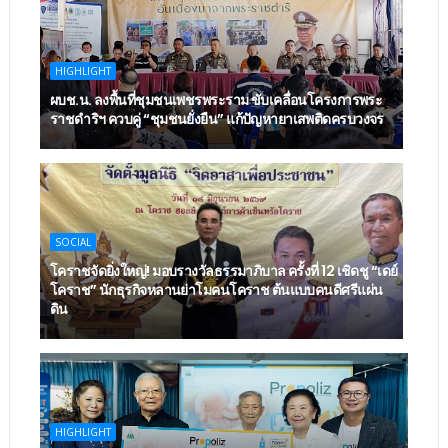
HIGHLIGHT
ผบช.น. ลงพื้นที่ชุมชนเพชรพระราม ขับเคลื่อนโครงการพระ
ราชดำริฯ ควบคู่ “ชุมชนยั่งยืน” แก้ปัญหายาเสพติดครบวงจร
SOCIAL
โคราชจัดยิ่งใหญ่! มอบรางวัลธรรมาภิบาล ครั้งที่ 12 เชิดชู “เดย์
โคราช” นักธุรกิจหลานย่าโมคนโคราช ต้นแบบคนดีศรีแผ่น
ดิน
HIGHLIGHT