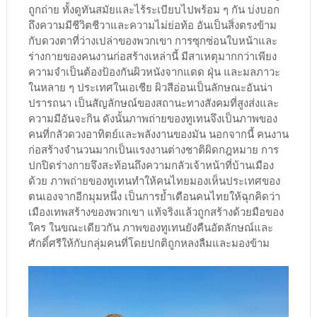
ถูกถ่าย ทั้งดูทันสมัยและไร้ระเบียบไปพร้อม ๆ กัน บ่งบอก
ถึงความมีชีวิตชีวาและความไม่ย่อท้อ อันเป็นสิ่งตรงข้าม
กับดวงตาที่ว่างเปล่าของพวกเขา การซุกซ่อนใบหน้าและ
ร่างกายของคนงานก่อสร้างเหล่านี้ มีสาเหตุมากกว่าเพียง
ความจำเป็นต้องป้องกันผิวหนังจากแดด ฝุ่น และมลภาวะ
ในหลาย ๆ ประเทศในเอเชีย ผิวสีอ่อนเป็นลักษณะอันน่า
ปรารถนา เป็นสัญลักษณ์ของสถานะทางสังคมที่สูงส่งและ
ความมีอันจะกิน ดังนั้นภาพถ่ายของทูเทนจึงเป็นภาพของ
คนที่กลัวดวงอาทิตย์และพลังงานของมัน นอกจากนี้ คนงาน
ก่อสร้างจำนวนมากเป็นแรงงานต่างชาติผิดกฎหมาย การ
ปกปิดร่างกายจึงสะท้อนถึงความกลัวเจ้าหน้าที่บ้านเมือง
ด้วย ภาพถ่ายของทูเทนทำให้คนไทยมองเห็นประเทศของ
ตนเองจากอีกมุมหนึ่ง เป็นการย้ำเตือนคนไทยให้ฉุกคิดว่า
เมืองเทพสร้างของพวกเขา แท้จริงแล้วถูกสร้างด้วยมือของ
ใคร ในขณะเดียวกัน ภาพของทูเทนยังคืนอัตลักษณ์และ
ศักดิ์ศรีให้กับกลุ่มคนที่โดยปกติถูกหลงลืมและมองข้าม