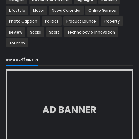
Lifestyle
Motor
News Calendar
Online Games
Photo Caption
Politics
Product Launce
Property
Review
Social
Sport
Technology & Innovation
Tourism
แบนเนอร์โฆษณา
AD BANNER