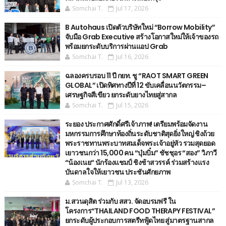
Somchai T.
Jul 17, 2026
B Autohaus เปิดตัวบริษัทใหม่ “Borrow Mobility”
จับมือ Grab Executive สร้างโอกาสใหม่ให้เจ้าของรถ
พร้อมยกระดับบริการผ่านแอป Grab
Somchai T.
Jul 16, 2026
ฉลองครบรอบ 11 ปี กยท. ชู “RAOT SMART GREEN
GLOBAL” เปิดทิศทางปีที่ 12 ขับเคลื่อนนวัตกรรม–
เศรษฐกิจสีเขียว ยกระดับยางไทยสู่สากล
Somchai T.
Jul 15, 2026
ระยอง ประกาศศักดิ์ศรีเจ้าภาพ! เตรียมพร้อมจัดงาน
มหกรรมการศึกษาท้องถิ่นระดับชาติสุดยิ่งใหญ่ ชิงถ้วย
พระราชทานพระบาทสมเด็จพระเจ้าอยู่หัว รวมสุดยอด
เยาวชนกว่า 15,000 คน “บุ๋มบิ๋ม” ชัชชุอร “สอง” วิภาวี
“น้องเนย“ นักร้องแชมป์ ชิงช้าสวรรค์ ร่วมสร้างแรง
บันดาลใจให้เยาวชน ประชันศักยภาพ
Somchai T.
Jul 13, 2026
ม.สวนดุสิต ร่วมกับ สสว. จัดอบรมฟรี ใน
โครงการ“THAILAND FOOD THERAPY FESTIVAL”
ยกระดับผู้ประกอบการสตรีทฟู้ดไทย สู่มาตรฐานสากล