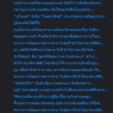
เชลล์ ประเทศไทย ฉลองครบรอบ 129 ปี ร่วมมือพันธมิตรท...
รพ.วิมุต ร่วมกับ ดอลฟิน เปิดให้จองวัคซีนโมเดอร์น่า...
“เอไอเอส” จับมือ “ไทยพาณิชย์” ประกาศลงนามสัญญาร่วม...
รู้จักลมพิษให้ดีขึ้น
เมอร์ค ประเทศไทย ชวนร่วมค้นหาคำตอบทุกเรื่อง วัคซีน...
ต่อยอดความสำเร็จผนึกกำลังร่วมทุนเพื่อพัฒนาทาวน์โฮม...
สถานการณ์คุณภาพอากาศ ณ วันพุธที่ 22 กันยายน 2564 เ...
อว. เผยฉีดวัคซีนของไทย ณ วันที่ 21 กันยายน ฉีดวัคซ...
นักวิจัยจุฬา คิด “สูตรพิชิตผมร่วงจากแสมทะเล” คว้าร...
DITP ส่งเสริม SME ไทยเชิงรุกใช้ระบบบรรจุภัณฑ์หมุนเ...
อย. ผนึกกำลังตำรวจ ปคบ. ตรวจจับยาปลอมเหลียนฮัว ชิง...
สถานการณ์คุณภาพอากาศ ณ วันอังคารที่ 21 กันยายน 256...
“YOUเทิร์น” เริ่มต้นที่ยู ชวนทุกคนมาเริ่มต้นจัดการ...
อรูบ้า (Aruba) แนะผสานเทคโนโลยีและคอนเทนต์ที่เหมาะ...
วิจัยกรุงศรีคาดแม้จำนวนผู้ติดเชื้อรายวันผ่านจุดสูง...
สิ้นสุดการรอคอย! Rookie USA แบรนด์แอคทีฟแวร์ชื่อดั...
สถานการณ์คุณภาพอากาศ ณ วันอังคารที่ 21 กันยายน 256...