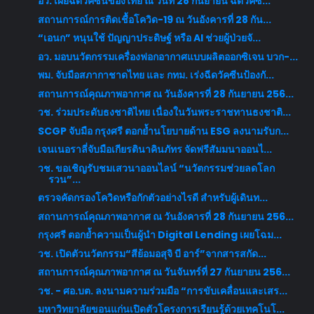
อว. เผยฉีดวัคซีนของไทย ณ วันที่ 28 กันยายน ฉีดวัคซ...
สถานการณ์การติดเชื้อโควิด-19 ณ วันอังคารที่ 28 กัน...
“เอนก” หนุนใช้ ปัญญาประดิษฐ์ หรือ AI ช่วยผู้ป่วยจั...
อว. มอบนวัตกรรมเครื่องฟอกอากาศแบบผลิตออกซิเจน บวก-...
พม. จับมือสภากาชาดไทย และ กทม. เร่งฉีดวัคซีนป้องกั...
สถานการณ์คุณภาพอากาศ ณ วันอังคารที่ 28 กันยายน 256...
วช. ร่วมประดับธงชาติไทย เนื่องในวันพระราชทานธงชาติ...
SCGP จับมือ กรุงศรี ตอกย้ำนโยบายด้าน ESG ลงนามรับก...
เจนเนอราลี่จับมือเกียรตินาคินภัทร จัดฟรีสัมมนาออนไ...
วช. ขอเชิญรับชมเสวนาออนไลน์ “นวัตกรรมช่วยลดโลก
รวน”...
ตรวจคัดกรองโควิดหรือกักตัวอย่างไรดี สำหรับผู้เดินท...
สถานการณ์คุณภาพอากาศ ณ วันอังคารที่ 28 กันยายน 256...
กรุงศรี ตอกย้ำความเป็นผู้นำ Digital Lending เผยโฉม...
วช. เปิดตัวนวัตกรรม“สีย้อมอสุจิ บี อาร์”จากสารสกัด...
สถานการณ์คุณภาพอากาศ ณ วันจันทร์ที่ 27 กันยายน 256...
วช. - ศอ.บต. ลงนามความร่วมมือ “การขับเคลื่อนและเสร...
มหาวิทยาลัยขอนแก่นเปิดตัวโครงการเรียนรู้ด้วยเทคโนโ...