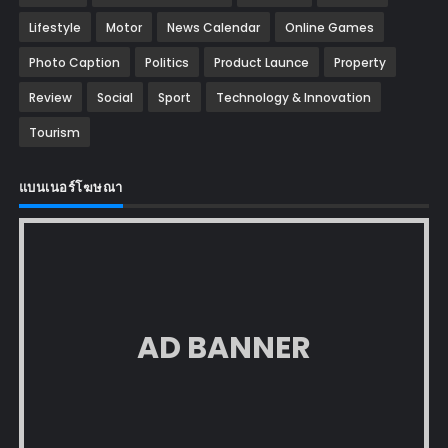
Lifestyle
Motor
News Calendar
Online Games
Photo Caption
Politics
Product Launce
Property
Review
Social
Sport
Technology & Innovation
Tourism
แบนเนอร์โฆษณา
AD BANNER