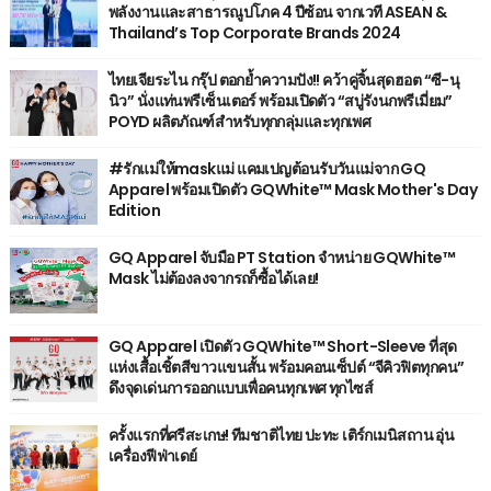
พลังงานและสาธารณูปโภค 4 ปีซ้อน จากเวที ASEAN &
Thailand’s Top Corporate Brands 2024
ไทยเจียระไน กรุ๊ป ตอกย้ำความปัง!! คว้าคู่จิ้นสุดฮอต “ซี-นุ
นิว” นั่งแท่นพรีเซ็นเตอร์ พร้อมเปิดตัว “สบู่รังนกพรีเมี่ยม”
POYD ผลิตภัณฑ์สำหรับทุกกลุ่มและทุกเพศ
#รักแม่ให้maskแม่ แคมเปญต้อนรับวันแม่จาก GQ
Apparel พร้อมเปิดตัว GQWhite™ Mask Mother's Day
Edition
GQ Apparel จับมือ PT Station จำหน่าย GQWhite™
Mask ไม่ต้องลงจากรถก็ซื้อได้เลย!
GQ Apparel เปิดตัว GQWhite™ Short-Sleeve ที่สุด
แห่งเสื้อเชิ้ตสีขาวแขนสั้น พร้อมคอนเซ็ปต์ “จีคิวฟิตทุกคน”
ดึงจุดเด่นการออกแบบเพื่อคนทุกเพศ ทุกไซส์
ครั้งแรกที่ศรีสะเกษ! ทีมชาติไทย ปะทะ เติร์กเมนิสถาน อุ่น
เครื่องฟีฟ่าเดย์