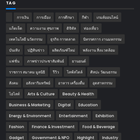
TAG
การเงิน
การเมือง
การศึกษา
กีฬา
เกมส์ออนไลน์
แก็ตเจ็ต
ความงาม สุขภาพ
ดิจิทัล
ท่องเที่ยว
เทคโนโลยี นวัตกรรม
ธุรกิจ การตลาด
นิทรรศการ งานมหกรรม
บันเทิง
ปฏิทินข่าว
ผลิตภัณฑ์ใหม่
พลังงาน สิ่งแวดล้อม
แฟชั่น
ภาพข่าวประชาสัมพันธ์
‎ยานยนต์‎
ราชการ สมาคม มูลนิธิ
รีวิว
ไลฟ์สไตล์
ศิลปะ วัฒนธรรม
สังคม
อสังหาริมทรัพย์
อาหาร เครื่องดื่ม
อุตสาหกรรม
ไฮไลท์
Arts & Culture
Beauty & Health
Business & Marketing
Digital
Education
Energy & Environment
Entertainment
Exhibition
Fashion
Finance & Investment
Food & Beverage
Gadget
Government & NPO
Highlight
Industry