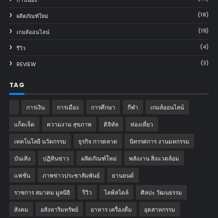
การเมือง
(18)
ผลิตภัณฑ์ใหม่
(15)
เกมส์ออนไลน์
(4)
รีวิว
(3)
REVIEW
TAG
การเงิน
การเมือง
การศึกษา
กีฬา
เกมส์ออนไลน์
แก็ตเจ็ต
ความงาม สุขภาพ
ดิจิทัล
ท่องเที่ยว
เทคโนโลยี นวัตกรรม
ธุรกิจ การตลาด
นิทรรศการ งานมหกรรม
บันเทิง
ปฏิทินข่าว
ผลิตภัณฑ์ใหม่
พลังงาน สิ่งแวดล้อม
แฟชั่น
ภาพข่าวประชาสัมพันธ์
‎ยานยนต์‎
ราชการ สมาคม มูลนิธิ
รีวิว
ไลฟ์สไตล์
ศิลปะ วัฒนธรรม
สังคม
อสังหาริมทรัพย์
อาหาร เครื่องดื่ม
อุตสาหกรรม