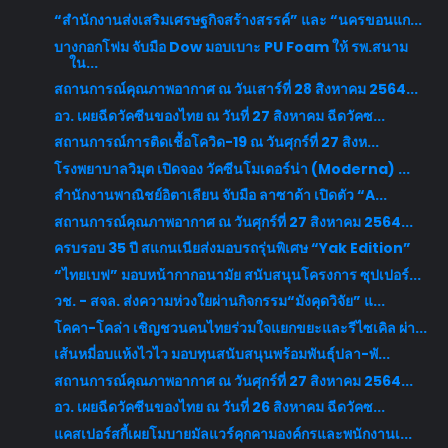
“สำนักงานส่งเสริมเศรษฐกิจสร้างสรรค์” และ “นครขอนแก...
บางกอกโฟม จับมือ Dow มอบเบาะ PU Foam ให้ รพ.สนาม
ใน...
สถานการณ์คุณภาพอากาศ ณ วันเสาร์ที่ 28 สิงหาคม 2564...
อว. เผยฉีดวัคซีนของไทย ณ วันที่ 27 สิงหาคม ฉีดวัคซ...
สถานการณ์การติดเชื้อโควิด-19 ณ วันศุกร์ที่ 27 สิงห...
โรงพยาบาลวิมุต เปิดจอง วัคซีนโมเดอร์น่า (Moderna) ...
สำนักงานพาณิชย์อิตาเลียน จับมือ ลาซาด้า เปิดตัว “A...
สถานการณ์คุณภาพอากาศ ณ วันศุกร์ที่ 27 สิงหาคม 2564...
ครบรอบ 35 ปี สแกนเนียส่งมอบรถรุ่นพิเศษ “Yak Edition”
“ไทยเบฟ” มอบหน้ากากอนามัย สนับสนุนโครงการ ซุปเปอร์...
วช. - สจล. ส่งความห่วงใยผ่านกิจกรรม“มังคุดวิจัย” แ...
โคคา-โคล่า เชิญชวนคนไทยร่วมใจแยกขยะและรีไซเคิล ผ่า...
เส้นหมี่อบแห้งไวไว มอบทุนสนับสนุนพร้อมพันธุ์ปลา-พั...
สถานการณ์คุณภาพอากาศ ณ วันศุกร์ที่ 27 สิงหาคม 2564...
อว. เผยฉีดวัคซีนของไทย ณ วันที่ 26 สิงหาคม ฉีดวัคซ...
แคสเปอร์สกี้เผยโมบายมัลแวร์คุกคามองค์กรและพนักงานเ...