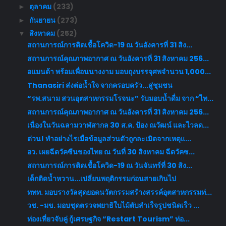
ตุลาคม
(233)
►
กันยายน
(273)
►
สิงหาคม
(252)
▼
สถานการณ์การติดเชื้อโควิด-19 ณ วันอังคารที่ 31 สิง...
สถานการณ์คุณภาพอากาศ ณ วันอังคารที่ 31 สิงหาคม 256...
อแมนด้า พร้อมเพื่อนนางงาม มอบถุงบรรจุศพจำนวน 1,000...
Thanasiri ส่งต่อน้ำใจ จากครอบครัว...สู่ชุมชน
“รพ.สนาม สวนอุตสาหกรรมโรจนะ” รับมอบน้ำดื่ม จาก “ไท...
สถานการณ์คุณภาพอากาศ ณ วันอังคารที่ 31 สิงหาคม 256...
เนื่องในวันฉลามวาฬสากล 30 ส.ค. ป้อง ณวัฒน์ และไวลด...
ด่วน! ทำอย่างไรเมื่อข้อมูลส่วนตัวถูกละเมิดจากเหตุแ...
อว. เผยฉีดวัคซีนของไทย ณ วันที่ 30 สิงหาคม ฉีดวัคซ...
สถานการณ์การติดเชื้อโควิด-19 ณ วันจันทร์ที่ 30 สิง...
เด็กติดน้ำหวาน...เปลี่ยนพฤติกรรมก่อนสายเกินไป
ททท. มอบรางวัลสุดยอดนวัตกรรมสร้างสรรค์อุตสาหกรรมท่...
วช. -มข. มอบชุดตรวจพยาธิใบไม้ตับสำเร็จรูปชนิดเร็ว ...
ท่องเที่ยวจับคู่ กู้เศรษฐกิจ “Restart Tourism” ท่อ...