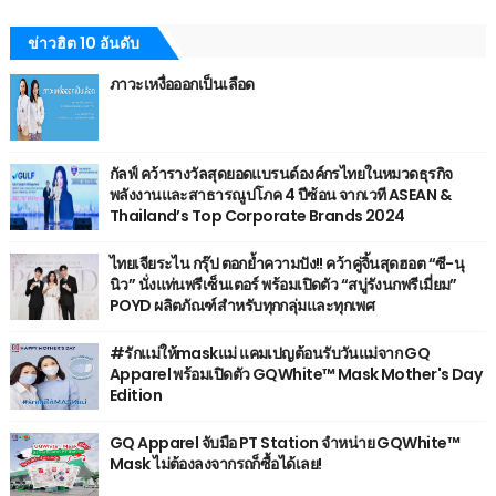
ข่าวฮิต 10 อันดับ
ภาวะเหงื่อออกเป็นเลือด
กัลฟ์ คว้ารางวัลสุดยอดแบรนด์องค์กรไทยในหมวดธุรกิจ
พลังงานและสาธารณูปโภค 4 ปีซ้อน จากเวที ASEAN &
Thailand’s Top Corporate Brands 2024
ไทยเจียระไน กรุ๊ป ตอกย้ำความปัง!! คว้าคู่จิ้นสุดฮอต “ซี-นุ
นิว” นั่งแท่นพรีเซ็นเตอร์ พร้อมเปิดตัว “สบู่รังนกพรีเมี่ยม”
POYD ผลิตภัณฑ์สำหรับทุกกลุ่มและทุกเพศ
#รักแม่ให้maskแม่ แคมเปญต้อนรับวันแม่จาก GQ
Apparel พร้อมเปิดตัว GQWhite™ Mask Mother's Day
Edition
GQ Apparel จับมือ PT Station จำหน่าย GQWhite™
Mask ไม่ต้องลงจากรถก็ซื้อได้เลย!