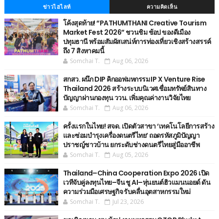
ข่าวไฮไลท์
ความคิดเห็น
โค้งสุดท้าย! “PATHUMTHANI Creative Tourism
Market Fest 2026” ชวนชิม ช้อป ของดีเมือง
ปทุมธานี พร้อมสัมผัสเสน่ห์การท่องเที่ยวเชิงสร้างสรรค์
ถึง 7 สิงหาคมนี้
Somchai T.
Aug 06, 2026
สกสว. ผนึก DIP คิกออฟมหกรรม IP X Venture Rise
Thailand 2026 สร้างระบบนิเวศเชื่อมทรัพย์สินทาง
ปัญญาผ่านกองทุน ววน. เพิ่มคุณค่างานวิจัยไทย
Somchai T.
Aug 06, 2026
ครั้งแรกในไทย! สจด. เปิดตัวสาขา ‘เทคโนโลยีการสร้าง
และซ่อมบำรุงเครื่องดนตรีไทย’ ​ถอดรหัสภูมิปัญญา
ปราชญ์ชาวบ้าน ยกระดับช่างดนตรีไทยสู่มืออาชีพ
Somchai T.
Aug 05, 2026
Thailand–China Cooperation Expo 2026 เปิด
เวทีจับคู่ลงทุนไทย–จีน ชู AI–หุ่นยนต์ฮิวแมนนอยด์ ดัน
ความร่วมมือเศรษฐกิจ รับคลื่นอุตสาหกรรมใหม่
Somchai T.
Jul 23, 2026