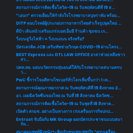
สถานการณ์การติดเชื้อโควิด-19 ณ วันพฤหัสบดีที่ 19 ส...
“เอนก” ตรวจเยี่ยมให้กำลังใจโรงพยาบาลบุษราคัม พร้อม...
DITP ตอบโจทย์ผู้ประกอบการอาหารไทยสำเร็จรูปยุคใหม่ ...
ดีป้า เดินหน้าเสริมแกร่งเอสเอ็มอี ร้านค้า ชุมชน เก...
วิ่งบนลู่วิ่งไฟฟ้า = วิ่งบนถนน จริงหรือ?
บัตรเครดิต JCB เสริมทัพช่วยวิกฤต COVID-19 ผ่านโครง...
BEST Express และ DTL LAW OFFICE อาสาช่วยเหลือชาว
สว...
ปตท.สผ. มอบนวัตกรรมหุ่นยนต์ให้กับโรงพยาบาลสนามครบ
ว...
PwC ชี้การโจมตีทางไซเบอร์ทั่วโลกเพิ่มขึ้นกว่า 1 เท...
สถานการณ์คุณภาพอากาศ ณ วันพฤหัสบดีที่ 19 สิงหาคม 2...
อว. เผยฉีดวัคซีนของไทย ณ วันที่ 18 สิงหาคม ฉีดวัคซ...
สถานการณ์การติดเชื้อโควิด-19 ณ วันพุธที่ 18 สิงหาค...
เปิดตัว สกมช. อย่างเป็นทางการ เร่งเครื่องภารกิจปกป...
Entrust จับมือกับ MK Group ออกบัตรประชาชนแบบสมา
ร์ท...
สมาคมแพทย์ผิวหนังฯ เชิญรับชมเพจเฟซบุ๊ก “ครบเครื่อง...