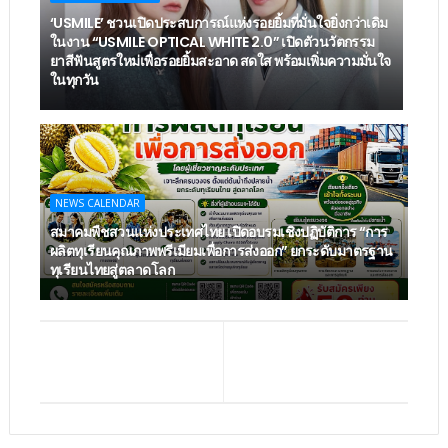
‘USMILE’ ชวนเปิดประสบการณ์แห่งรอยยิ้มที่มั่นใจยิ่งกว่าเดิม
ในงาน “USMILE OPTICAL WHITE 2.0” เปิดตัวนวัตกรรม
ยาสีฟันสูตรใหม่เพื่อรอยยิ้มสะอาด สดใส พร้อมเพิ่มความมั่นใจ
ในทุกวัน
NEWS CALENDAR
สมาคมพืชสวนแห่งประเทศไทย เปิดอบรมเชิงปฏิบัติการ “การ
ผลิตทุเรียนคุณภาพพรีเมียมเพื่อการส่งออก” ยกระดับมาตรฐาน
ทุเรียนไทยสู่ตลาดโลก