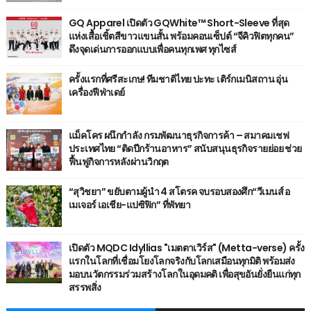
GQ Apparel เปิดตัว GQWhite™ Short-Sleeve ที่สุด
แห่งเสื้อเชิ้ตสีขาวแขนสั้น พร้อมคอนเซ็ปต์ “จีคิวฟิตทุกคน”
ดึงจุดเด่นการออกแบบเพื่อคนทุกเพศ ทุกไซส์
ครั้งแรกที่ศรีสะเกษ! ทีมชาติไทย ปะทะ เติร์กเมนิสถาน อุ่น
เครื่องฟีฟ่าเดย์
แม็คโคร ผนึกกำลัง กรมพัฒนาธุรกิจการค้า – สมาคมเชฟ
ประเทศไทย “ติดปีกร้านอาหาร” สนับสนุนธุรกิจรายย่อย ช่วย
ฟื้นฟูกิจการหลังผ่านวิกฤต
“สุวิชยา” ขยับตามผู้นำ 4 สโตรค จบรอบสองศึก“วีเมนส์ อ
เมเจอร์ เอเชีย-แปซิฟิก” ที่พัทยา
เปิดตัว MQDC Idyllias "เมตตาเวิร์ส" (Metta-verse) ครั้ง
แรกในโลกที่เชื่อมโยงโลกจริงกับโลกเสมือนทุกมิติ พร้อมส่ง
มอบนวัตกรรมร่วมสร้างโลกในอุดมคติ เพื่อสุขอันยั่งยืนแก่ทุก
สรรพสิ่ง