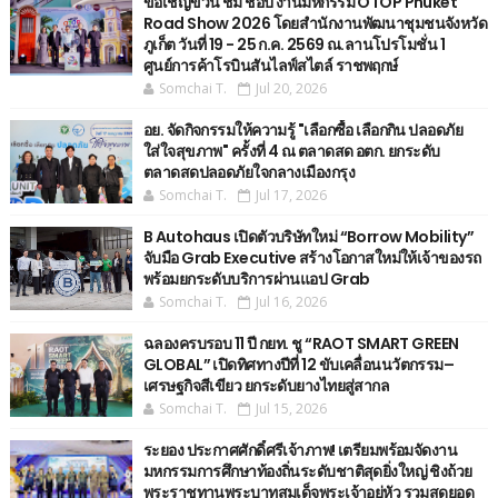
ขอเชิญขวน ชม ช้อป งานมหกรรม OTOP Phuket
Road Show 2026 โดยสำนักงานพัฒนาชุมชนจังหวัด
ภูเก็ต วันที่ 19 - 25 ก.ค. 2569 ณ.ลานโปรโมชั่น 1
ศูนย์การค้าโรบินสันไลฟ์สไตล์ ราชพฤกษ์
Somchai T.
Jul 20, 2026
อย. จัดกิจกรรมให้ความรู้ "เลือกซื้อ เลือกกิน ปลอดภัย
ใส่ใจสุขภาพ" ครั้งที่ 4 ณ ตลาดสด อตก. ยกระดับ
ตลาดสดปลอดภัยใจกลางเมืองกรุง
Somchai T.
Jul 17, 2026
B Autohaus เปิดตัวบริษัทใหม่ “Borrow Mobility”
จับมือ Grab Executive สร้างโอกาสใหม่ให้เจ้าของรถ
พร้อมยกระดับบริการผ่านแอป Grab
Somchai T.
Jul 16, 2026
ฉลองครบรอบ 11 ปี กยท. ชู “RAOT SMART GREEN
GLOBAL” เปิดทิศทางปีที่ 12 ขับเคลื่อนนวัตกรรม–
เศรษฐกิจสีเขียว ยกระดับยางไทยสู่สากล
Somchai T.
Jul 15, 2026
ระยอง ประกาศศักดิ์ศรีเจ้าภาพ! เตรียมพร้อมจัดงาน
มหกรรมการศึกษาท้องถิ่นระดับชาติสุดยิ่งใหญ่ ชิงถ้วย
พระราชทานพระบาทสมเด็จพระเจ้าอยู่หัว รวมสุดยอด