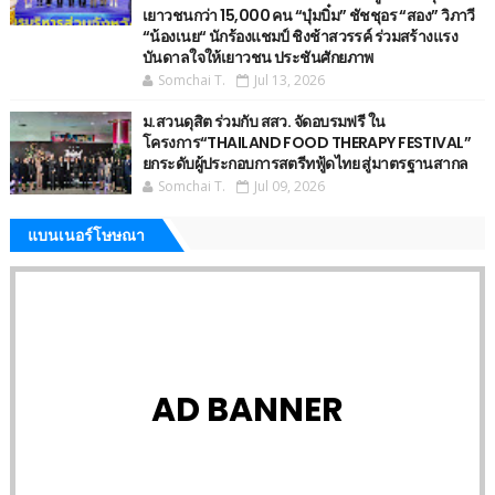
เยาวชนกว่า 15,000 คน “บุ๋มบิ๋ม” ชัชชุอร “สอง” วิภาวี
“น้องเนย“ นักร้องแชมป์ ชิงช้าสวรรค์ ร่วมสร้างแรง
บันดาลใจให้เยาวชน ประชันศักยภาพ
Somchai T.
Jul 13, 2026
ม.สวนดุสิต ร่วมกับ สสว. จัดอบรมฟรี ใน
โครงการ“THAILAND FOOD THERAPY FESTIVAL”
ยกระดับผู้ประกอบการสตรีทฟู้ดไทย สู่มาตรฐานสากล
Somchai T.
Jul 09, 2026
แบนเนอร์โษษณา
AD BANNER