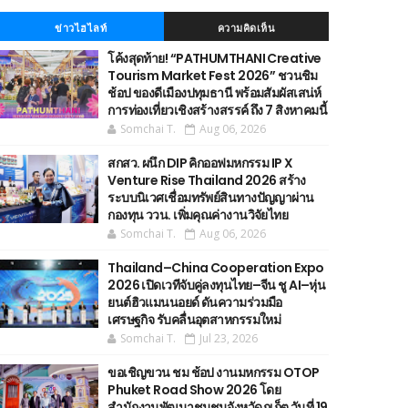
ข่าวไฮไลท์
ความคิดเห็น
โค้งสุดท้าย! “PATHUMTHANI Creative
Tourism Market Fest 2026” ชวนชิม
ช้อป ของดีเมืองปทุมธานี พร้อมสัมผัสเสน่ห์
การท่องเที่ยวเชิงสร้างสรรค์ ถึง 7 สิงหาคมนี้
Somchai T.
Aug 06, 2026
สกสว. ผนึก DIP คิกออฟมหกรรม IP X
Venture Rise Thailand 2026 สร้าง
ระบบนิเวศเชื่อมทรัพย์สินทางปัญญาผ่าน
กองทุน ววน. เพิ่มคุณค่างานวิจัยไทย
Somchai T.
Aug 06, 2026
Thailand–China Cooperation Expo
2026 เปิดเวทีจับคู่ลงทุนไทย–จีน ชู AI–หุ่น
ยนต์ฮิวแมนนอยด์ ดันความร่วมมือ
เศรษฐกิจ รับคลื่นอุตสาหกรรมใหม่
Somchai T.
Jul 23, 2026
ขอเชิญขวน ชม ช้อป งานมหกรรม OTOP
Phuket Road Show 2026 โดย
สำนักงานพัฒนาชุมชนจังหวัดภูเก็ต วันที่ 19