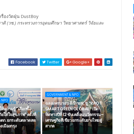
รื่องวัดฝุ่น DustBoy
าติ (วช.) กระทรวงการอุดมศึกษา วิทยาศาสตร์ วิจัยและ
Facebook
Twitter
Google+
GOVERNMENT & NPO
& NPO
ฉลองครบรอบ 11 ปี กยท. ชู “RAOT
ห้ความรู้ "เลือกซื้อ
SMART GREEN GLOBAL” เปิด
ยใส่ใจสุขภาพ" ครั้งที่
ทิศทางปีที่ 12 ขับเคลื่อนนวัตกรรม–
ตก. ยกระดับตลาดสด
เศรษฐกิจสีเขียว ยกระดับยางไทยสู่
เมืองกรุง
สากล