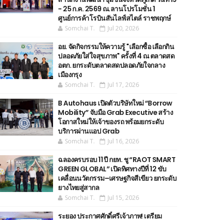
- 25 ก.ค. 2569 ณ.ลานโปรโมชั่น 1
ศูนย์การค้าโรบินสันไลฟ์สไตล์ ราชพฤกษ์
Somchai T.
Jul 20, 2026
อย. จัดกิจกรรมให้ความรู้ "เลือกซื้อ เลือกกิน
ปลอดภัยใส่ใจสุขภาพ" ครั้งที่ 4 ณ ตลาดสด
อตก. ยกระดับตลาดสดปลอดภัยใจกลาง
เมืองกรุง
Somchai T.
Jul 17, 2026
B Autohaus เปิดตัวบริษัทใหม่ “Borrow
Mobility” จับมือ Grab Executive สร้าง
โอกาสใหม่ให้เจ้าของรถ พร้อมยกระดับ
บริการผ่านแอป Grab
Somchai T.
Jul 16, 2026
ฉลองครบรอบ 11 ปี กยท. ชู “RAOT SMART
GREEN GLOBAL” เปิดทิศทางปีที่ 12 ขับ
เคลื่อนนวัตกรรม–เศรษฐกิจสีเขียว ยกระดับ
ยางไทยสู่สากล
Somchai T.
Jul 15, 2026
ระยอง ประกาศศักดิ์ศรีเจ้าภาพ! เตรียม