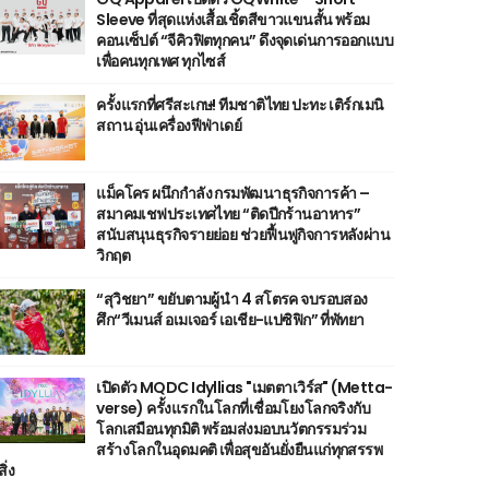
Sleeve ที่สุดแห่งเสื้อเชิ้ตสีขาวแขนสั้น พร้อม
คอนเซ็ปต์ “จีคิวฟิตทุกคน” ดึงจุดเด่นการออกแบบ
เพื่อคนทุกเพศ ทุกไซส์
ครั้งแรกที่ศรีสะเกษ! ทีมชาติไทย ปะทะ เติร์กเมนิ
สถาน อุ่นเครื่องฟีฟ่าเดย์
แม็คโคร ผนึกกำลัง กรมพัฒนาธุรกิจการค้า –
สมาคมเชฟประเทศไทย “ติดปีกร้านอาหาร”
สนับสนุนธุรกิจรายย่อย ช่วยฟื้นฟูกิจการหลังผ่าน
วิกฤต
“สุวิชยา” ขยับตามผู้นำ 4 สโตรค จบรอบสอง
ศึก“วีเมนส์ อเมเจอร์ เอเชีย-แปซิฟิก” ที่พัทยา
เปิดตัว MQDC Idyllias "เมตตาเวิร์ส" (Metta-
verse) ครั้งแรกในโลกที่เชื่อมโยงโลกจริงกับ
โลกเสมือนทุกมิติ พร้อมส่งมอบนวัตกรรมร่วม
สร้างโลกในอุดมคติ เพื่อสุขอันยั่งยืนแก่ทุกสรรพ
สิ่ง