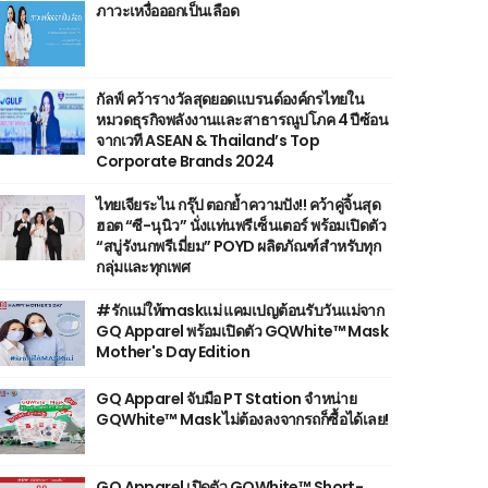
ภาวะเหงื่อออกเป็นเลือด
กัลฟ์ คว้ารางวัลสุดยอดแบรนด์องค์กรไทยใน
หมวดธุรกิจพลังงานและสาธารณูปโภค 4 ปีซ้อน
จากเวที ASEAN & Thailand’s Top
Corporate Brands 2024
ไทยเจียระไน กรุ๊ป ตอกย้ำความปัง!! คว้าคู่จิ้นสุด
ฮอต “ซี-นุนิว” นั่งแท่นพรีเซ็นเตอร์ พร้อมเปิดตัว
“สบู่รังนกพรีเมี่ยม” POYD ผลิตภัณฑ์สำหรับทุก
กลุ่มและทุกเพศ
#รักแม่ให้maskแม่ แคมเปญต้อนรับวันแม่จาก
GQ Apparel พร้อมเปิดตัว GQWhite™ Mask
Mother's Day Edition
GQ Apparel จับมือ PT Station จำหน่าย
GQWhite™ Mask ไม่ต้องลงจากรถก็ซื้อได้เลย!
GQ Apparel เปิดตัว GQWhite™ Short-