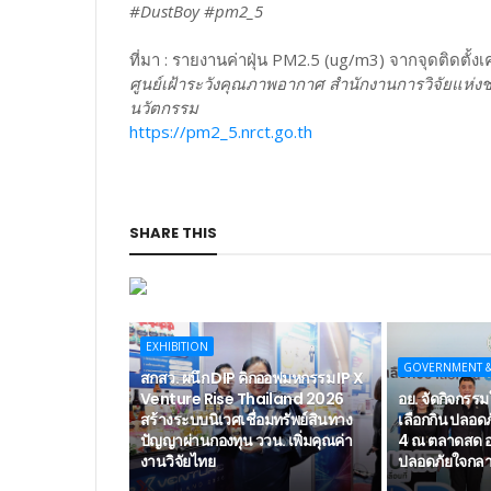
#DustBoy #pm2_5
ที่มา : รายงานค่าฝุ่น PM2.5 (ug/m3) จากจุดติดตั้งเค
ศูนย์เฝ้าระวังคุณภาพอากาศ สำนักงานการวิจัยแห่งช
นวัตกรรม
https://pm2_5.nrct.go.th
SHARE THIS
EXHIBITION
GOVERNMENT 
สกสว. ผนึก DIP คิกออฟมหกรรม IP X
Venture Rise Thailand 2026
อย. จัดกิจกรรมใ
สร้างระบบนิเวศเชื่อมทรัพย์สินทาง
เลือกกิน ปลอดภั
ปัญญาผ่านกองทุน ววน. เพิ่มคุณค่า
4 ณ ตลาดสด อ
งานวิจัยไทย
ปลอดภัยใจกลาง