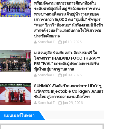
พร้อมจัดงาน มหกรรมการศึกษาท้องถิ่น
ระดับชาติสุดยิ่งใหญ่ ชิงถ้วยพระราชทาน
พระบาทสมเด็จพระเจ้าอยู่หัว รวมสุดยอด
เยาวชนกว่า 15,000 คน “บุ๋มบิ๋ม” ชัชชุอร
“สอง” วิภาวี “น้องเนย“ นักร้องแชมป์ ชิงช้า
สวรรค์ ร่วมสร้างแรงบันดาลใจให้เยาวชน
ประชันศักยภาพ
Somchai T.
Jul 13, 2026
ม.สวนดุสิต ร่วมกับ สสว. จัดอบรมฟรี ใน
โครงการ“THAILAND FOOD THERAPY
FESTIVAL” ยกระดับผู้ประกอบการสตรีท
ฟู้ดไทย สู่มาตรฐานสากล
Somchai T.
Jul 09, 2026
SUNMAX เปิดตัว ‘Deusaderm LIDO’ ชู
นวัตกรรม Injectable Collagen เจเนอเร
ชันใหม่ สู่วงการความงามเมืองไทย
Somchai T.
Jun 29, 2026
แบนเนอร์โษษณา