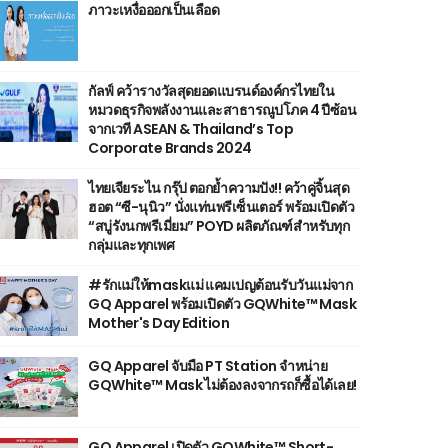
ภาวะเหงื่อออกเป็นเลือด
กัลฟ์ คว้ารางวัลสุดยอดแบรนด์องค์กรไทยใน
หมวดธุรกิจพลังงานและสาธารณูปโภค 4 ปีซ้อน
จากเวที ASEAN & Thailand’s Top
Corporate Brands 2024
ไทยเจียระไน กรุ๊ป ตอกย้ำความปัง!! คว้าคู่จิ้นสุด
ฮอต “ซี-นุนิว” นั่งแท่นพรีเซ็นเตอร์ พร้อมเปิดตัว
“สบู่รังนกพรีเมี่ยม” POYD ผลิตภัณฑ์สำหรับทุก
กลุ่มและทุกเพศ
#รักแม่ให้maskแม่ แคมเปญต้อนรับวันแม่จาก
GQ Apparel พร้อมเปิดตัว GQWhite™ Mask
Mother's Day Edition
GQ Apparel จับมือ PT Station จำหน่าย
GQWhite™ Mask ไม่ต้องลงจากรถก็ซื้อได้เลย!
GQ Apparel เปิดตัว GQWhite™ Short-