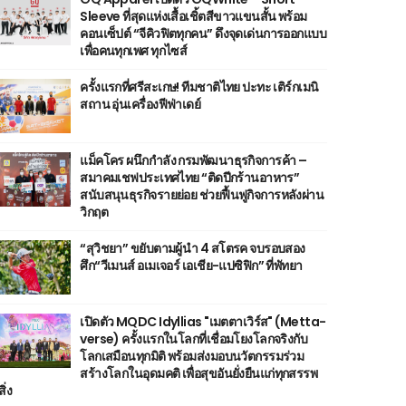
Sleeve ที่สุดแห่งเสื้อเชิ้ตสีขาวแขนสั้น พร้อม
คอนเซ็ปต์ “จีคิวฟิตทุกคน” ดึงจุดเด่นการออกแบบ
เพื่อคนทุกเพศ ทุกไซส์
ครั้งแรกที่ศรีสะเกษ! ทีมชาติไทย ปะทะ เติร์กเมนิ
สถาน อุ่นเครื่องฟีฟ่าเดย์
แม็คโคร ผนึกกำลัง กรมพัฒนาธุรกิจการค้า –
สมาคมเชฟประเทศไทย “ติดปีกร้านอาหาร”
สนับสนุนธุรกิจรายย่อย ช่วยฟื้นฟูกิจการหลังผ่าน
วิกฤต
“สุวิชยา” ขยับตามผู้นำ 4 สโตรค จบรอบสอง
ศึก“วีเมนส์ อเมเจอร์ เอเชีย-แปซิฟิก” ที่พัทยา
เปิดตัว MQDC Idyllias "เมตตาเวิร์ส" (Metta-
verse) ครั้งแรกในโลกที่เชื่อมโยงโลกจริงกับ
โลกเสมือนทุกมิติ พร้อมส่งมอบนวัตกรรมร่วม
สร้างโลกในอุดมคติ เพื่อสุขอันยั่งยืนแก่ทุกสรรพ
สิ่ง