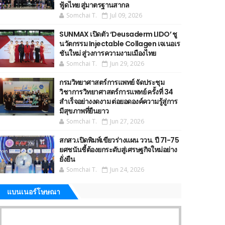
ฟู้ดไทย สู่มาตรฐานสากล
Somchai T.
Jul 09, 2026
SUNMAX เปิดตัว ‘Deusaderm LIDO’ ชู
นวัตกรรม Injectable Collagen เจเนอเร
ชันใหม่ สู่วงการความงามเมืองไทย
Somchai T.
Jun 29, 2026
กรมวิทยาศาสตร์การแพทย์ จัดประชุม
วิชาการวิทยาศาสตร์การแพทย์ ครั้งที่ 34
สำเร็จอย่างงดงาม ต่อยอดองค์ความรู้สู่การ
มีสุขภาพที่ยืนยาว
Somchai T.
Jun 27, 2026
สกสว.เปิดพิมพ์เขียวร่างแผน ววน. ปี 71-75
ยศชนันชี้ต้องยกระดับสู่เศรษฐกิจใหม่อย่าง
ยั่งยืน
Somchai T.
Jun 24, 2026
แบนเนอร์โษษณา