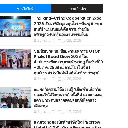
ข่าวไฮไลท์
ความคิดเห็น
Thailand–China Cooperation Expo
2026 เปิดเวทีจับคู่ลงทุนไทย–จีน ชู AI–หุ่น
ยนต์ฮิวแมนนอยด์ ดันความร่วมมือ
เศรษฐกิจ รับคลื่นอุตสาหกรรมใหม่
Somchai T.
Jul 23, 2026
ขอเชิญขวน ชม ช้อป งานมหกรรม OTOP
Phuket Road Show 2026 โดย
สำนักงานพัฒนาชุมชนจังหวัดภูเก็ต วันที่ 19
- 25 ก.ค. 2569 ณ.ลานโปรโมชั่น 1
ศูนย์การค้าโรบินสันไลฟ์สไตล์ ราชพฤกษ์
Somchai T.
Jul 20, 2026
อย. จัดกิจกรรมให้ความรู้ "เลือกซื้อ เลือกกิน
ปลอดภัยใส่ใจสุขภาพ" ครั้งที่ 4 ณ ตลาดสด
อตก. ยกระดับตลาดสดปลอดภัยใจกลาง
เมืองกรุง
Somchai T.
Jul 17, 2026
B Autohaus เปิดตัวบริษัทใหม่ “Borrow
Mobility” จับมือ Grab Executive สร้าง