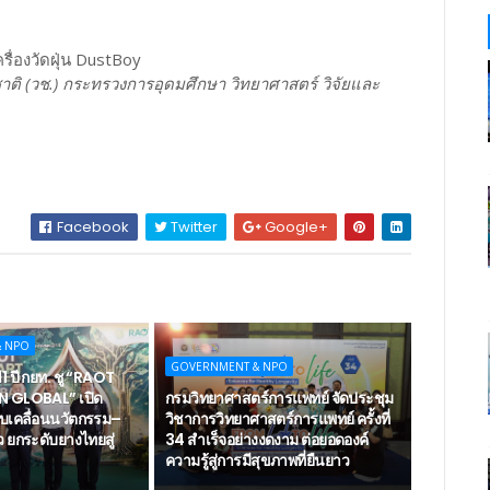
รื่องวัดฝุ่น DustBoy
าติ (วช.) กระทรวงการอุดมศึกษา วิทยาศาสตร์ วิจัยและ
Facebook
Twitter
Google+
& NPO
GOVERNMENT & NPO
 ปี กยท. ชู “RAOT
 GLOBAL” เปิด
กรมวิทยาศาสตร์การแพทย์ จัดประชุม
 ขับเคลื่อนนวัตกรรม–
วิชาการวิทยาศาสตร์การแพทย์ ครั้งที่
ว ยกระดับยางไทยสู่
34 สำเร็จอย่างงดงาม ต่อยอดองค์
ความรู้สู่การมีสุขภาพที่ยืนยาว