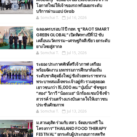
โอกาสใหม่ให้เจ้าของรถ พร้อมยกระดับ
บริการผ่านแอป Grab
Somchai T.
Jul 16, 2026
ฉลองครบรอบ 11 ปี กยท. ชู “RAOT SMART
GREEN GLOBAL” เปิดทิศทางปีที่ 12 ขับ
เคลื่อนนวัตกรรม–เศรษฐกิจสีเขียว ยกระดับ
ยางไทยสู่สากล
Somchai T.
Jul 15, 2026
ระยอง ประกาศศักดิ์ศรีเจ้าภาพ! เตรียม
พร้อมจัดงาน มหกรรมการศึกษาท้องถิ่น
ระดับชาติสุดยิ่งใหญ่ ชิงถ้วยพระราชทาน
พระบาทสมเด็จพระเจ้าอยู่หัว รวมสุดยอด
เยาวชนกว่า 15,000 คน “บุ๋มบิ๋ม” ชัชชุอร
“สอง” วิภาวี “น้องเนย“ นักร้องแชมป์ ชิงช้า
สวรรค์ ร่วมสร้างแรงบันดาลใจให้เยาวชน
ประชันศักยภาพ
Somchai T.
Jul 13, 2026
ม.สวนดุสิต ร่วมกับ สสว. จัดอบรมฟรี ใน
โครงการ“THAILAND FOOD THERAPY
FESTIVAL” ยกระดับผู้ประกอบการสตรีท