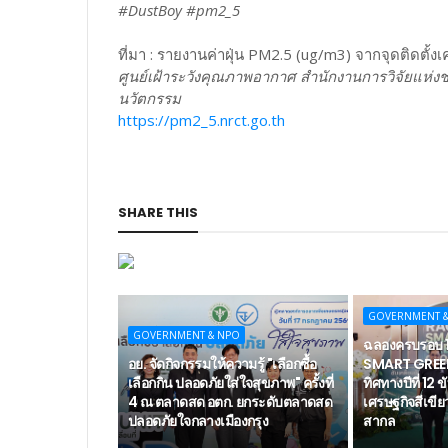
#DustBoy #pm2_5
ที่มา : รายงานค่าฝุ่น PM2.5 (ug/m3) จากจุดติดตั้งเค
ศูนย์เฝ้าระวังคุณภาพอากาศ สำนักงานการวิจัยแห่งช
นวัตกรรม
https://pm2_5.nrct.go.th
SHARE THIS
GOVERNMENT 
GOVERNMENT & NPO
ฉลองครบรอบ 11
อย. จัดกิจกรรมให้ความรู้ "เลือกซื้อ
SMART GREEN
เลือกกิน ปลอดภัยใส่ใจสุขภาพ" ครั้งที่
ทิศทางปีที่ 12
4 ณ ตลาดสด อตก. ยกระดับตลาดสด
เศรษฐกิจสีเขีย
ปลอดภัยใจกลางเมืองกรุง
สากล