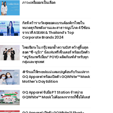
ภาวะเหงื่อออกเป็นเลือด
กัลฟ์ คว้ารางวัลสุดยอดแบรนด์องค์กรไทยใน
หมวดธุรกิจพลังงานและสาธารณูปโภค 4 ปีซ้อน
จากเวที ASEAN & Thailand’s Top
Corporate Brands 2024
ไทยเจียระไน กรุ๊ป ตอกย้ำความปัง!! คว้าคู่จิ้นสุด
ฮอต “ซี-นุนิว” นั่งแท่นพรีเซ็นเตอร์ พร้อมเปิดตัว
“สบู่รังนกพรีเมี่ยม” POYD ผลิตภัณฑ์สำหรับทุก
กลุ่มและทุกเพศ
#รักแม่ให้maskแม่ แคมเปญต้อนรับวันแม่จาก
GQ Apparel พร้อมเปิดตัว GQWhite™ Mask
Mother's Day Edition
GQ Apparel จับมือ PT Station จำหน่าย
GQWhite™ Mask ไม่ต้องลงจากรถก็ซื้อได้เลย!
GQ Apparel เปิดตัว GQWhite™ Short-