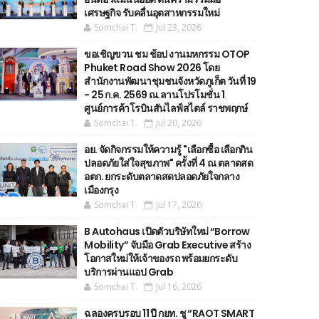
เศรษฐกิจ รับคลื่นอุตสาหกรรมใหม่
Somchai T.
Jul 23, 2026
ขอเชิญขวน ชม ช้อป งานมหกรรม OTOP
Phuket Road Show 2026 โดย
สำนักงานพัฒนาชุมชนจังหวัดภูเก็ต วันที่ 19
- 25 ก.ค. 2569 ณ.ลานโปรโมชั่น 1
ศูนย์การค้าโรบินสันไลฟ์สไตล์ ราชพฤกษ์
Somchai T.
Jul 20, 2026
อย. จัดกิจกรรมให้ความรู้ "เลือกซื้อ เลือกกิน
ปลอดภัยใส่ใจสุขภาพ" ครั้งที่ 4 ณ ตลาดสด
อตก. ยกระดับตลาดสดปลอดภัยใจกลาง
เมืองกรุง
Somchai T.
Jul 17, 2026
B Autohaus เปิดตัวบริษัทใหม่ “Borrow
Mobility” จับมือ Grab Executive สร้าง
โอกาสใหม่ให้เจ้าของรถ พร้อมยกระดับ
บริการผ่านแอป Grab
Somchai T.
Jul 16, 2026
ฉลองครบรอบ 11 ปี กยท. ชู “RAOT SMART