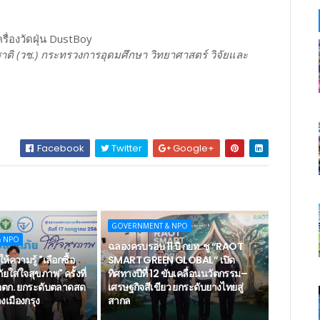
รื่องวัดฝุ่น DustBoy
าติ (วช.) กระทรวงการอุดมศึกษา วิทยาศาสตร์ วิจัยและ
Facebook
Twitter
Google+
GOVERNMENT & NPO
& NPO
ฉลองครบรอบ 11 ปี กยท. ชู “RAOT
ห้ความรู้ "เลือกซื้อ
SMART GREEN GLOBAL” เปิด
ยใส่ใจสุขภาพ" ครั้งที่
ทิศทางปีที่ 12 ขับเคลื่อนนวัตกรรม–
ตก. ยกระดับตลาดสด
เศรษฐกิจสีเขียว ยกระดับยางไทยสู่
เมืองกรุง
สากล