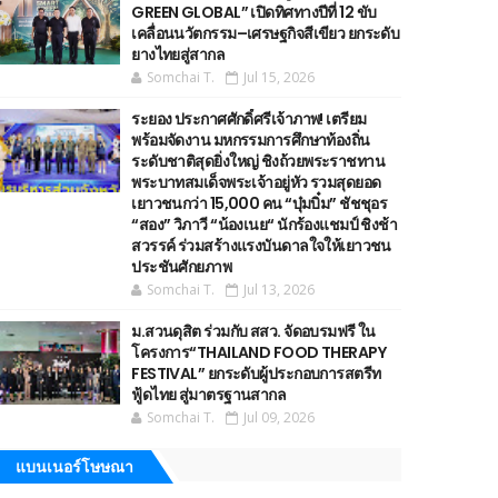
GREEN GLOBAL” เปิดทิศทางปีที่ 12 ขับ
เคลื่อนนวัตกรรม–เศรษฐกิจสีเขียว ยกระดับ
ยางไทยสู่สากล
Somchai T.
Jul 15, 2026
ระยอง ประกาศศักดิ์ศรีเจ้าภาพ! เตรียม
พร้อมจัดงาน มหกรรมการศึกษาท้องถิ่น
ระดับชาติสุดยิ่งใหญ่ ชิงถ้วยพระราชทาน
พระบาทสมเด็จพระเจ้าอยู่หัว รวมสุดยอด
เยาวชนกว่า 15,000 คน “บุ๋มบิ๋ม” ชัชชุอร
“สอง” วิภาวี “น้องเนย“ นักร้องแชมป์ ชิงช้า
สวรรค์ ร่วมสร้างแรงบันดาลใจให้เยาวชน
ประชันศักยภาพ
Somchai T.
Jul 13, 2026
ม.สวนดุสิต ร่วมกับ สสว. จัดอบรมฟรี ใน
โครงการ“THAILAND FOOD THERAPY
FESTIVAL” ยกระดับผู้ประกอบการสตรีท
ฟู้ดไทย สู่มาตรฐานสากล
Somchai T.
Jul 09, 2026
แบนเนอร์โษษณา