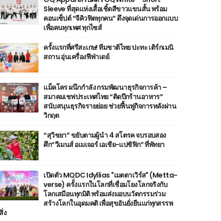
Sleeve ที่สุดแห่งเสื้อเชิ้ตสีขาวแขนสั้น พร้อม
คอนเซ็ปต์ “จีคิวฟิตทุกคน” ดึงจุดเด่นการออกแบบ
เพื่อคนทุกเพศ ทุกไซส์
ครั้งแรกที่ศรีสะเกษ! ทีมชาติไทย ปะทะ เติร์กเมนิ
สถาน อุ่นเครื่องฟีฟ่าเดย์
แม็คโคร ผนึกกำลัง กรมพัฒนาธุรกิจการค้า –
สมาคมเชฟประเทศไทย “ติดปีกร้านอาหาร”
สนับสนุนธุรกิจรายย่อย ช่วยฟื้นฟูกิจการหลังผ่าน
วิกฤต
“สุวิชยา” ขยับตามผู้นำ 4 สโตรค จบรอบสอง
ศึก“วีเมนส์ อเมเจอร์ เอเชีย-แปซิฟิก” ที่พัทยา
เปิดตัว MQDC Idyllias "เมตตาเวิร์ส" (Metta-
verse) ครั้งแรกในโลกที่เชื่อมโยงโลกจริงกับ
โลกเสมือนทุกมิติ พร้อมส่งมอบนวัตกรรมร่วม
สร้างโลกในอุดมคติ เพื่อสุขอันยั่งยืนแก่ทุกสรรพ
สิ่ง