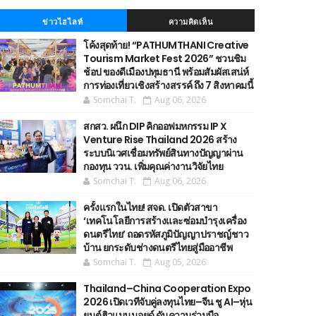
ข่าวไฮไลท์
ความคิดเห็น
โค้งสุดท้าย! “PATHUMTHANI Creative
Tourism Market Fest 2026” ชวนชิม
ช้อป ของดีเมืองปทุมธานี พร้อมสัมผัสเสน่ห์
การท่องเที่ยวเชิงสร้างสรรค์ ถึง 7 สิงหาคมนี้
Somchai T.
Aug 06, 2026
สกสว. ผนึก DIP คิกออฟมหกรรม IP X
Venture Rise Thailand 2026 สร้าง
ระบบนิเวศเชื่อมทรัพย์สินทางปัญญาผ่าน
กองทุน ววน. เพิ่มคุณค่างานวิจัยไทย
Somchai T.
Aug 06, 2026
ครั้งแรกในไทย! สจด. เปิดตัวสาขา
‘เทคโนโลยีการสร้างและซ่อมบำรุงเครื่อง
ดนตรีไทย’ ​ถอดรหัสภูมิปัญญาปราชญ์ชาว
บ้าน ยกระดับช่างดนตรีไทยสู่มืออาชีพ
Somchai T.
Aug 05, 2026
Thailand–China Cooperation Expo
2026 เปิดเวทีจับคู่ลงทุนไทย–จีน ชู AI–หุ่น
ยนต์ฮิวแมนนอยด์ ดันความร่วมมือ