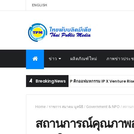
ENGLISH
ข่าว
ผลิตภัณฑ์ใหม่
ภาพข่าวประชา
Breaking News
สกสว. ผนึก DIP คิกออฟมหกรรม IP X Venture Rise Thailand 
EXHIBITION
Home
/
ราชการ สมาคม มูลนิธิ
/
Government & NPO
/
สถานกา
สถานการณ์คุณภาพอาก