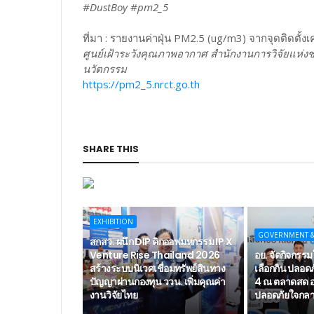
#DustBoy #pm2_5
ที่มา : รายงานค่าฝุ่น PM2.5 (ug/m3) จากจุดติดตั้งเค
ศูนย์เฝ้าระวังคุณภาพอากาศ สำนักงานการวิจัยแห่งช
นวัตกรรม
https://pm2_5.nrct.go.th
SHARE THIS
EXHIBITION
GOVERNMENT 
สกสว. ผนึก DIP คิกออฟมหกรรม IP X
Venture Rise Thailand 2026
อย. จัดกิจกรรมใ
สร้างระบบนิเวศเชื่อมทรัพย์สินทาง
เลือกกิน ปลอดภั
ปัญญาผ่านกองทุน ววน. เพิ่มคุณค่า
4 ณ ตลาดสด อ
งานวิจัยไทย
ปลอดภัยใจกลาง